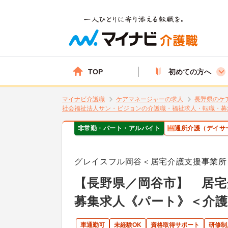
TOP
初めての方へ
マイナビ介護職
ケアマネージャーの求人
長野県のケ
社会福祉法人サン・ビジョンの介護職・福祉求人・転職・募
非常勤・パート・アルバイト
通所介護（デイサ
グレイスフル岡谷＜居宅介護支援事業所
【長野県／岡谷市】 居
募集求人《パート》＜介護
車通勤可
未経験OK
資格取得サポート
研修制