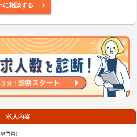
ーに相談する
求人内容
援専門員）