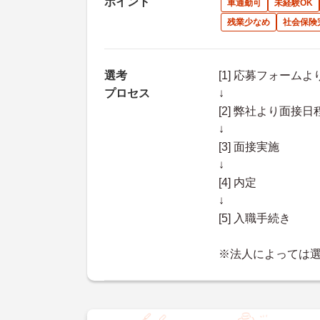
ポイント
車通勤可
未経験OK
残業少なめ
社会保険
選考
[1] 応募フォーム
プロセス
↓
[2] 弊社より面
↓
[3] 面接実施
↓
[4] 内定
↓
[5] 入職手続き
※法人によっては