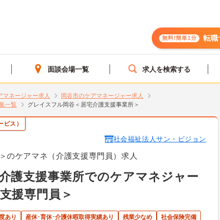
転職
無料!簡単1分
面談会場一覧
求人を検索する
アマネージャー求人
岡谷市のケアマネージャー求人
集一覧
グレイスフル岡谷＜居宅介護支援事業所＞
ービス）
社会福祉法人サン・ビジョン
＞のケアマネ（介護支援専門員）求人
宅介護支援事業所でのケアマネジャー
支援専門員＞
度あり
産休･育休･介護休暇取得実績あり
残業少なめ
社会保険完備