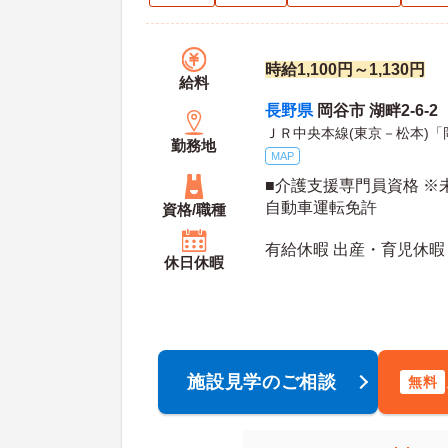
時給1,100円～1,130円
給料
長野県
岡谷市 湖畔2-6-2
ＪＲ中央本線(東京－松本)「
勤務地
MAP
■介護支援専門員資格 ※
自動車運転免許
資格/職種
有給休暇 出産・育児休暇
休日休暇
施設見学のご相談
無料