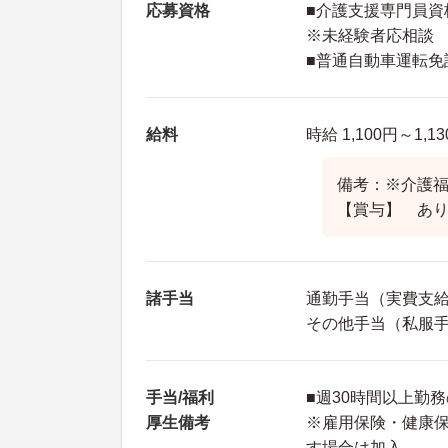
応募資格
■介護支援専門員資
※未経験者応相談
■普通自動車運転免
給料
時給 1,100円～1,1
備考：※介護福
【賞与】 あ
諸手当
通勤手当（実費支給 
その他手当（私服手
手当/福利
■週30時間以上勤
厚生備考
※雇用保険・健康
す場合は加入