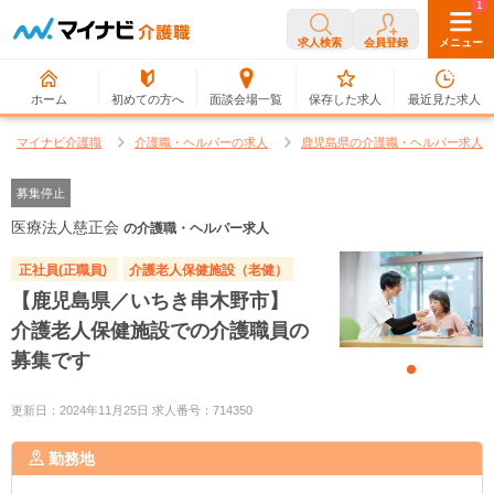
0
1
求人検索
会員登録
メニュー
ホーム
初めての方へ
面談会場一覧
保存した求人
最近見た求人
マイナビ介護職
介護職・ヘルパーの求人
鹿児島県の介護職・ヘルパー求人
募集停止
医療法人慈正会
の介護職・ヘルパー求人
正社員(正職員)
介護老人保健施設（老健）
【鹿児島県／いちき串木野市】
介護老人保健施設での介護職員の
募集です
更新日：2024年11月25日 求人番号：714350
勤務地