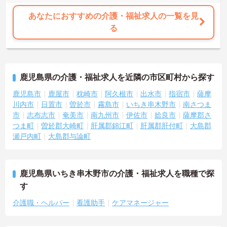
あなたにおすすめの介護・福祉求人の一覧を見
る
鹿児島県の介護・福祉求人を近隣の市区町村から探す
鹿児島市
鹿屋市
枕崎市
阿久根市
出水市
指宿市
薩摩
川内市
日置市
曽於市
霧島市
いちき串木野市
南さつま
市
志布志市
奄美市
南九州市
伊佐市
姶良市
薩摩郡さ
つま町
曽於郡大崎町
肝属郡錦江町
肝属郡肝付町
大島郡
瀬戸内町
大島郡与論町
鹿児島県いちき串木野市の介護・福祉求人を職種で探
す
介護職・ヘルパー
看護助手
ケアマネージャー