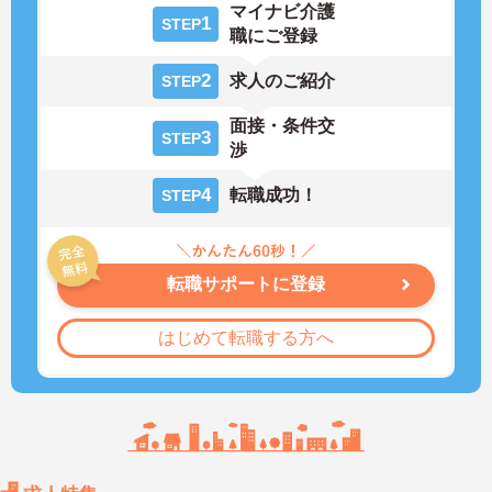
マイナビ介護
1
STEP
職にご登録
2
求人のご紹介
STEP
面接・条件交
3
STEP
渉
4
転職成功！
STEP
転職サポートに登録
はじめて転職する方へ