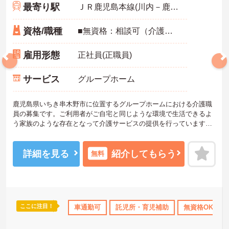
最寄り駅
ＪＲ鹿児島本線(川内－鹿児島中央)「市来駅」バス・車6分
資格/職種
■無資格：相談可（介護職員初任者研修＜ヘルパー2級＞以上、介護福祉士：いずれかあれば尚可） ■実務経験：不問
雇用形態
正社員(正職員)
サービス
グループホーム
鹿児島県いちき串木野市に位置するグループホームにおける介護職
員の募集です。ご利用者がご自宅と同じような環境で生活できるよ
う家族のような存在となって介護サービスの提供を行っています。
ご利用者に寄り添ってケアを行っていただける方を募集していま
す。マイカー通勤が可能なので通勤が苦になりません。
ご興味のある方には、面接対策ポイントなど、さらに詳細をお話し
詳細を見る
紹介してもらう
無料
いたしますのでお気軽にご相談ください！
ここに注目！
ボーナス・賞与あり
車通勤可
社会保険完備
託児所・育児補助
交通費支給
無資格OK
退職金制度