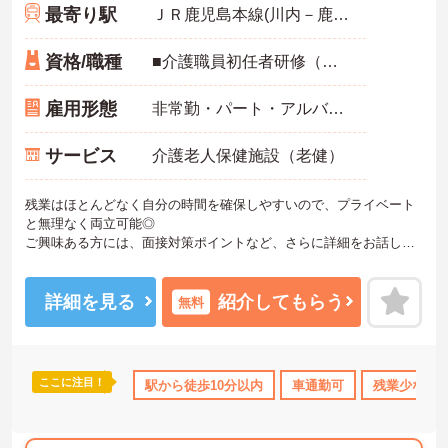
最寄り駅
ＪＲ鹿児島本線(川内－鹿児島中央)「串木野駅」徒歩8分
資格/職種
■介護職員初任者研修（ヘルパー2級）以上
雇用形態
非常勤・パート・アルバイト
サービス
介護老人保健施設（老健）
残業はほとんどなく自分の時間を確保しやすいので、プライベート
と無理なく両立可能◎
ご興味ある方には、面接対策ポイントなど、さらに詳細をお話しい
たしますのでお気軽にご相談ください！
詳細を見る
紹介してもらう
無料
ここに注目！
駅から徒歩10分以内
車通勤可
残業少なめ