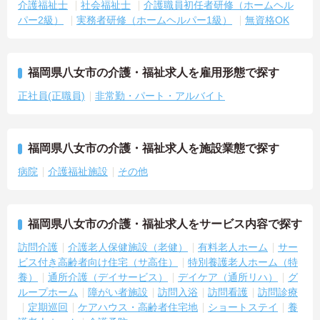
介護福祉士
社会福祉士
介護職員初任者研修（ホームヘル
パー2級）
実務者研修（ホームヘルパー1級）
無資格OK
福岡県八女市の介護・福祉求人を雇用形態で探す
正社員(正職員)
非常勤・パート・アルバイト
福岡県八女市の介護・福祉求人を施設業態で探す
病院
介護福祉施設
その他
福岡県八女市の介護・福祉求人をサービス内容で探す
訪問介護
介護老人保健施設（老健）
有料老人ホーム
サー
ビス付き高齢者向け住宅（サ高住）
特別養護老人ホーム（特
養）
通所介護（デイサービス）
デイケア（通所リハ）
グ
ループホーム
障がい者施設
訪問入浴
訪問看護
訪問診療
定期巡回
ケアハウス・高齢者住宅地
ショートステイ
養