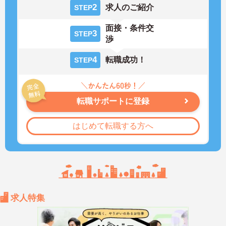
2
求人のご紹介
STEP
面接・条件交
3
STEP
渉
4
転職成功！
STEP
転職サポートに登録
はじめて転職する方へ
求人特集