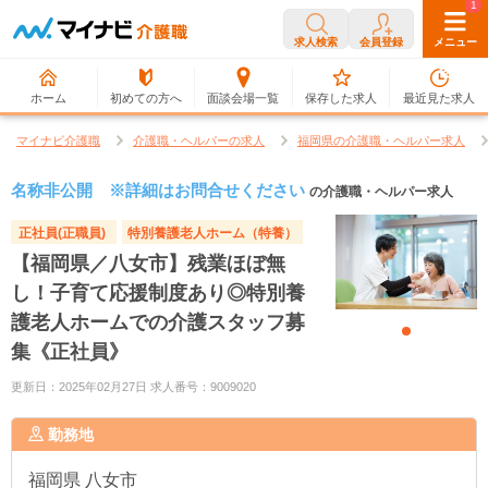
0
1
求人検索
会員登録
メニュー
ホーム
初めての方へ
面談会場一覧
保存した求人
最近見た求人
マイナビ介護職
介護職・ヘルパーの求人
福岡県の介護職・ヘルパー求人
名称非公開 ※詳細はお問合せください
の介護職・ヘルパー求人
正社員(正職員)
特別養護老人ホーム（特養）
【福岡県／八女市】残業ほぼ無
し！子育て応援制度あり◎特別養
護老人ホームでの介護スタッフ募
集《正社員》
更新日：2025年02月27日 求人番号：9009020
勤務地
福岡県
八女市