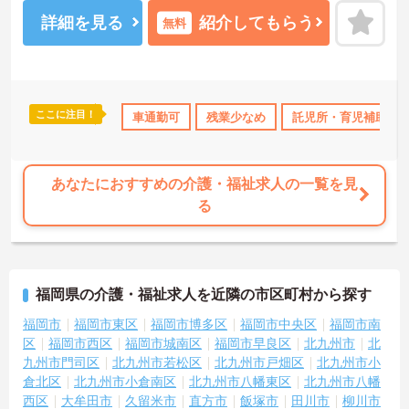
体で安定感も抜群です。
ご興味ある方には、面接対策ポイントなど、さらに詳細をお話しい
詳細を見る
紹介してもらう
無料
たしますのでお気軽にご相談ください！
ここに注目！
日勤のみ
ボーナス・賞与あり
車通勤可
残業少なめ
社会保険完備
託児所・育児補助
交通費支給
あなたにおすすめの介護・福祉求人の一覧を見
る
福岡県の介護・福祉求人を近隣の市区町村から探す
福岡市
福岡市東区
福岡市博多区
福岡市中央区
福岡市南
区
福岡市西区
福岡市城南区
福岡市早良区
北九州市
北
九州市門司区
北九州市若松区
北九州市戸畑区
北九州市小
倉北区
北九州市小倉南区
北九州市八幡東区
北九州市八幡
西区
大牟田市
久留米市
直方市
飯塚市
田川市
柳川市