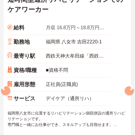
ケアワーカー
給料
月収 16.8万円～18.8万円程度
勤務地
福岡県 八女市 吉田2220-1
最寄り駅
西鉄天神大牟田線「西鉄久留米駅」バス・車30分
資格/職種
■資格不問
雇用形態
正社員(正職員)
サービス
デイケア（通所リハ）
福岡県八女市に位置するリハビリテーション病院併設の通所リハビ
リテーションです。
専門職と一緒にお仕事ができ、スキルアップも目指せます。
予防から介護まで地域に密着したサービスを提供する医療法人が母