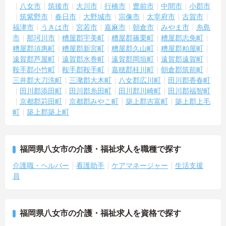
八女市
筑後市
大川市
行橋市
豊前市
中間市
小郡市
筑紫野市
春日市
大野城市
宗像市
太宰府市
古賀市
福津市
うきは市
宮若市
嘉麻市
朝倉市
みやま市
糸島
市
那珂川市
糟屋郡宇美町
糟屋郡篠栗町
糟屋郡志免町
糟屋郡須惠町
糟屋郡新宮町
糟屋郡久山町
糟屋郡粕屋町
遠賀郡芦屋町
遠賀郡水巻町
遠賀郡岡垣町
遠賀郡遠賀町
鞍手郡小竹町
鞍手郡鞍手町
嘉穂郡桂川町
朝倉郡筑前町
三井郡大刀洗町
三潴郡大木町
八女郡広川町
田川郡香春町
田川郡添田町
田川郡糸田町
田川郡川崎町
田川郡福智町
京都郡苅田町
京都郡みやこ町
築上郡吉富町
築上郡上毛
町
築上郡築上町
福岡県八女市の介護・福祉求人を職種で探す
介護職・ヘルパー
看護助手
ケアマネージャー
生活支援
員
福岡県八女市の介護・福祉求人を資格で探す