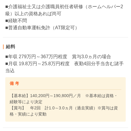
■介護福祉士又は介護職員初任者研修（ホームヘルパー2
級）以上の資格あれば尚可
■経験不問
■普通自動車運転免許（AT限定可）
給料
■年収 279万円～367万円程度 賞与3.0ヵ月の場合
■月収 19.8万円～25.8万円程度 夜勤4回分手当含む諸手
当込
備 考
【基本給】140,200円～190,800円／月 ※基本給は資格・
経験等により決定
【賞与】 年2回 計1.0～3.0ヵ月（過去実績）※賞与は資
格・実績により変動