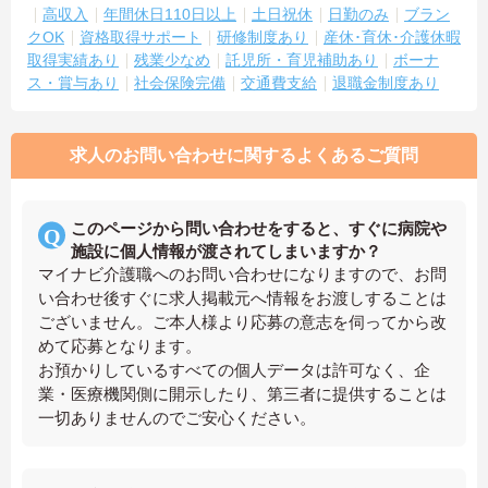
高収入
年間休日110日以上
土日祝休
日勤のみ
ブラン
クOK
資格取得サポート
研修制度あり
産休･育休･介護休暇
取得実績あり
残業少なめ
託児所・育児補助あり
ボーナ
ス・賞与あり
社会保険完備
交通費支給
退職金制度あり
求人のお問い合わせに関するよくあるご質問
このページから問い合わせをすると、すぐに病院や
施設に個人情報が渡されてしまいますか？
マイナビ介護職へのお問い合わせになりますので、お問
い合わせ後すぐに求人掲載元へ情報をお渡しすることは
ございません。ご本人様より応募の意志を伺ってから改
めて応募となります。
お預かりしているすべての個人データは許可なく、企
業・医療機関側に開示したり、第三者に提供することは
一切ありませんのでご安心ください。