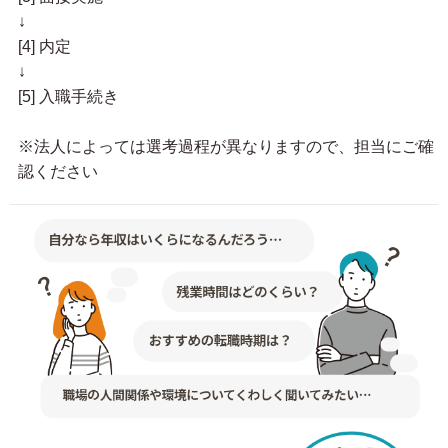
↓
[4] 内定
↓
[5] 入職手続き
※法人によっては選考過程が異なりますので、担当にご確
認ください