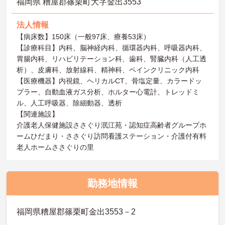
福岡県 糟屋郡篠栗町大字金出3553
法人情報
【病床数】150床（一般97床、療養53床）
【診療科目】内科、脳神経内科、循環器内科、呼吸器内科、
胃腸内科、リハビリテーション科、歯科、腎臓内科（人工透
析）、皮膚科、放射線科、精神科、ペインクリニック内科
【医療機器】内視鏡、ヘリカルCT、骨塩定量、カラードッ
プラー、自動血液ガス分析、ホルター心電計、トレッドミ
ル、人工呼吸器、除細動器、透析
【関連施設】
介護老人保健施設ささぐり泯江苑・認知症高齢者グループホ
ームひだまり・ささぐり訪問看護ステーション・介護付有料
老人ホームささぐりの里
勤務地情報
福岡県糟屋郡篠栗町金出3553－2