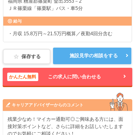
福岡県
糟屋郡篠栗町 金出3553－2
ＪＲ篠栗線「篠栗駅」バス・車5分
給与
・月収 15.8万円～21.5万円概算／夜勤4回分含む
施設見学の相談をする
保存する
かんたん無料
この求人に問い合わせる
キャリアアドバイザーからのコメント
残業少なめ！マイカー通勤可◎ご興味ある方には、面
接対策ポイントなど、さらに詳細をお話しいたします
のでお気軽にご相談ください！