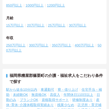
850円以上
1000円以上
1200円以上
月給
15万円以上
20万円以上
25万円以上
30万円以上
年収
250万円以上
300万円以上
350万円以上
400万円以上
50
0万円以上
福岡県糟屋郡篠栗町の介護・福祉求人をこだわり条件
で探す
駅から徒歩10分以内
車通勤可
寮・借り上げ
住宅手当・補
助
未経験OK
無資格OK
高収入
年間休日110日以上
日
勤のみ
ブランクOK
資格取得サポート
研修制度あり
産
休･育休･介護休暇取得実績あり
残業少なめ
託児所・育児補