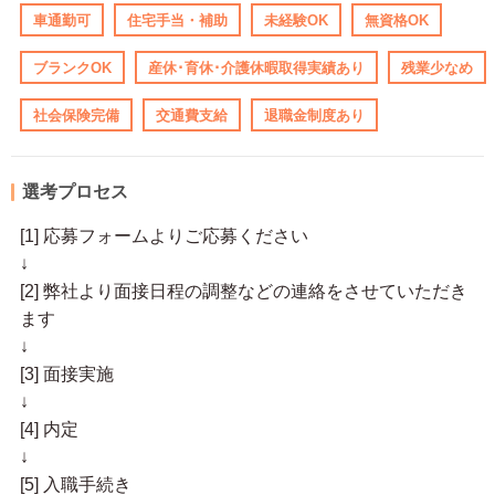
車通勤可
住宅手当・補助
未経験OK
無資格OK
ブランクOK
産休･育休･介護休暇取得実績あり
残業少なめ
社会保険完備
交通費支給
退職金制度あり
選考プロセス
[1] 応募フォームよりご応募ください
↓
[2] 弊社より面接日程の調整などの連絡をさせていただき
ます
↓
[3] 面接実施
↓
[4] 内定
↓
[5] 入職手続き