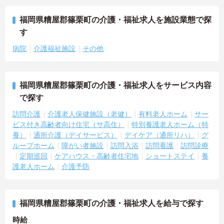
福岡県糟屋郡篠栗町の介護・福祉求人を施設業態で探
す
病院
介護福祉施設
その他
福岡県糟屋郡篠栗町の介護・福祉求人をサービス内容
で探す
訪問介護
介護老人保健施設（老健）
有料老人ホーム
サー
ビス付き高齢者向け住宅（サ高住）
特別養護老人ホーム（特
養）
通所介護（デイサービス）
デイケア（通所リハ）
グ
ループホーム
障がい者施設
訪問入浴
訪問看護
訪問診療
定期巡回
ケアハウス・高齢者住宅地
ショートステイ
養
護老人ホーム
介護予防
福岡県糟屋郡篠栗町の介護・福祉求人を給与で探す
時給