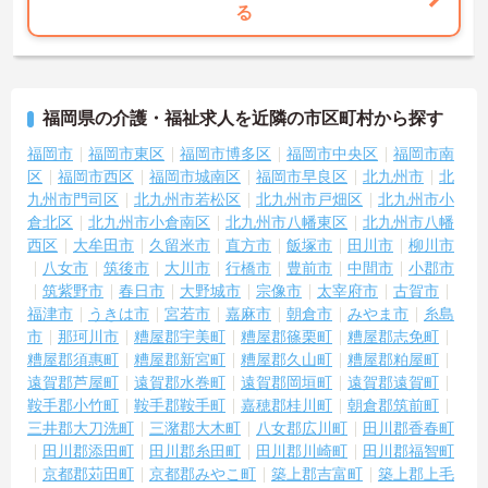
る
福岡県の介護・福祉求人を近隣の市区町村から探す
福岡市
福岡市東区
福岡市博多区
福岡市中央区
福岡市南
区
福岡市西区
福岡市城南区
福岡市早良区
北九州市
北
九州市門司区
北九州市若松区
北九州市戸畑区
北九州市小
倉北区
北九州市小倉南区
北九州市八幡東区
北九州市八幡
西区
大牟田市
久留米市
直方市
飯塚市
田川市
柳川市
八女市
筑後市
大川市
行橋市
豊前市
中間市
小郡市
筑紫野市
春日市
大野城市
宗像市
太宰府市
古賀市
福津市
うきは市
宮若市
嘉麻市
朝倉市
みやま市
糸島
市
那珂川市
糟屋郡宇美町
糟屋郡篠栗町
糟屋郡志免町
糟屋郡須惠町
糟屋郡新宮町
糟屋郡久山町
糟屋郡粕屋町
遠賀郡芦屋町
遠賀郡水巻町
遠賀郡岡垣町
遠賀郡遠賀町
鞍手郡小竹町
鞍手郡鞍手町
嘉穂郡桂川町
朝倉郡筑前町
三井郡大刀洗町
三潴郡大木町
八女郡広川町
田川郡香春町
田川郡添田町
田川郡糸田町
田川郡川崎町
田川郡福智町
京都郡苅田町
京都郡みやこ町
築上郡吉富町
築上郡上毛