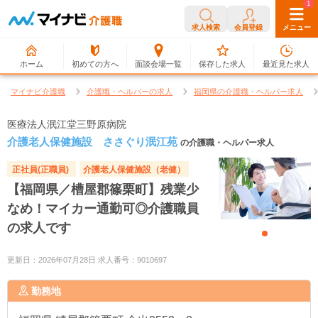
0
1
求人検索
会員登録
メニュー
ホーム
初めての方へ
面談会場一覧
保存した求人
最近見た求人
マイナビ介護職
介護職・ヘルパーの求人
福岡県の介護職・ヘルパー求人
医療法人泯江堂三野原病院
介護老人保健施設 ささぐり泯江苑
の介護職・ヘルパー求人
正社員(正職員)
介護老人保健施設（老健）
【福岡県／槽屋郡篠栗町】残業少
なめ！マイカー通勤可◎介護職員
の求人です
更新日：2026年07月28日 求人番号：9010697
勤務地