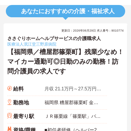
あなたにおすすめの介護・福祉求人
更新日：2026年06月29日 求人番号：9010774
ささぐりホームヘルプサービスの介護職求人
医療法人泯江堂三野原病院
【福岡県／槽屋郡篠栗町】残業少なめ！
マイカー通勤可◎日勤のみの勤務！訪
問介護員の求人です
給料
月収 21.1万円～27.5万円概算
勤務地
福岡県 糟屋郡篠栗町 金出3553
最寄り駅
ＪＲ篠栗線「篠栗駅」バス・車5分
資格/職種
■初任者研修（ヘルパー2級）以上※未経験可 ■普通自動車運転免許（AT限定可）