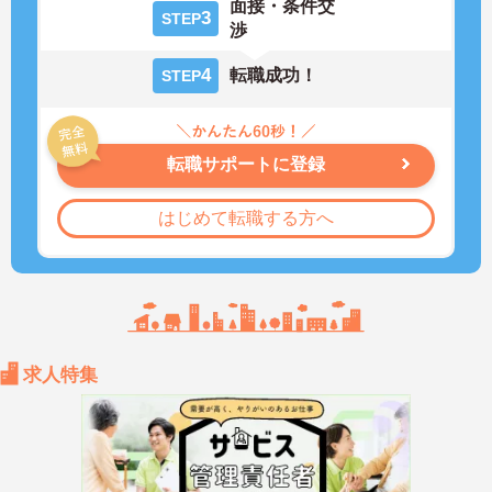
面接・条件交
3
STEP
渉
4
転職成功！
STEP
転職サポートに登録
はじめて転職する方へ
求人特集