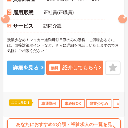
雇用形態
正社員(正職員)
サービス
訪問介護
残業少なめ！マイカー通勤可◎日勤のみの勤務！ご興味ある方に
は、面接対策ポイントなど、さらに詳細をお話しいたしますのでお
気軽にご相談ください！
詳細を見る
紹介してもらう
無料
ここに注目！
産休･育休･介護休暇取得実績あり
車通勤可
未経験OK
ボーナス・賞与あり
残業少なめ
社会保険完
日勤の
あなたにおすすめの介護・福祉求人の一覧を見