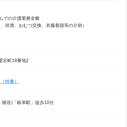
ムでの介護業務全般
呂、排泄、おむつ交換、衣服着脱等の介助）
愛宕町18番地2
ム（特養）
－猪谷)「岐阜駅」徒歩10分