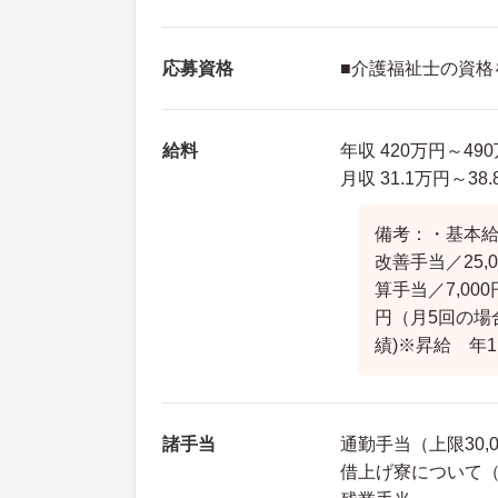
応募資格
■介護福祉士の資格
給料
年収 420万円～4
月収 31.1万円～3
備考：・基本給／1
改善手当／25,
算手当／7,00
円（月5回の場合
績)※昇給 年
諸手当
通勤手当（上限30,0
借上げ寮について（家賃