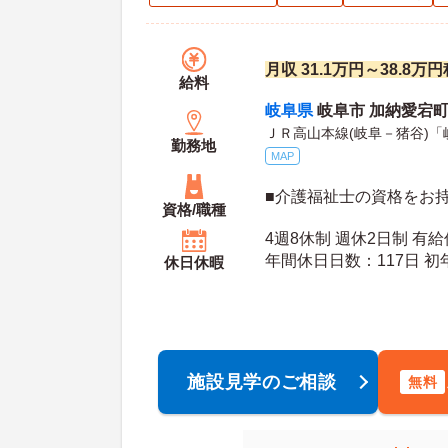
月収 31.1万円～38.8
給料
岐阜県
岐阜市 加納愛宕町
ＪＲ高山本線(岐阜－猪谷)「
勤務地
MAP
■介護福祉士の資格をお
資格/職種
4週8休制 週休2日制 有
年間休日日数：117日 初年度有給日数：10日 最
休日休暇
大有給日数：20日
施設見学のご相談
無料