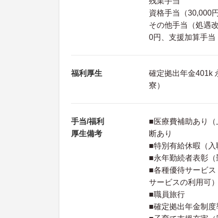
残業手当
資格手当（30,000
その他手当（処遇改善手
0円、支援加算手当：7
福利厚生
確定拠出年金401k
寮）
手当/福利
■医療費補助あり（
厚生備考
断あり
■特別有給休暇（入
■永年勤続者表彰（
■各種優待サービス
サービスの利用可
■職員旅行
■確定拠出年金制度