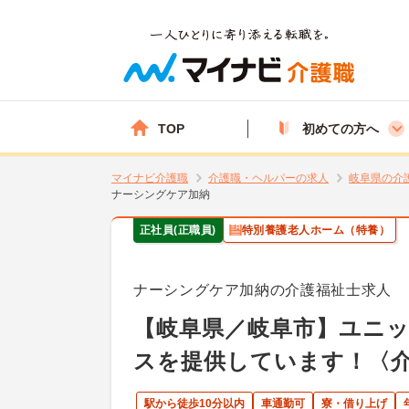
TOP
初めての方へ
マイナビ介護職
介護職・ヘルパーの求人
岐阜県の介
ナーシングケア加納
正社員(正職員)
特別養護老人ホーム（特養）
ナーシングケア加納の介護福祉士求人
【岐阜県／岐阜市】ユニ
スを提供しています！〈
駅から徒歩10分以内
車通勤可
寮・借り上げ