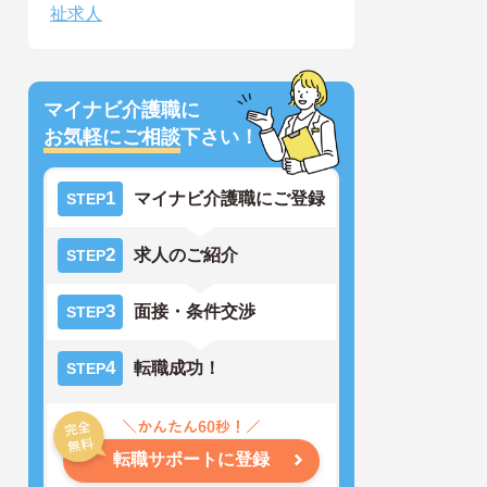
祉求人
マイナビ介護職に
お気軽にご相談
下さい！
1
マイナビ介護職にご登録
STEP
2
求人のご紹介
STEP
3
面接・条件交渉
STEP
4
転職成功！
STEP
転職サポートに登録