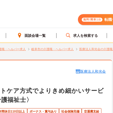
転職
無料!簡単1分
面談会場一覧
求人を検索する
護職・ヘルパー求人
岐阜市の介護職・ヘルパー求人
医療法人和光会の介護職
医療法人和光会
ットケア方式でよりきめ細かいサービ
介護福祉士〉
年間休日110日以上
ボーナス・賞与あり
社会保険完備
交通費支給