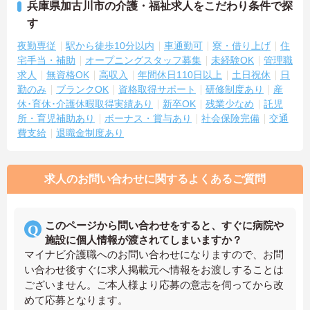
兵庫県加古川市の介護・福祉求人をこだわり条件で探
す
夜勤専従
駅から徒歩10分以内
車通勤可
寮・借り上げ
住
宅手当・補助
オープニングスタッフ募集
未経験OK
管理職
求人
無資格OK
高収入
年間休日110日以上
土日祝休
日
勤のみ
ブランクOK
資格取得サポート
研修制度あり
産
休･育休･介護休暇取得実績あり
新卒OK
残業少なめ
託児
所・育児補助あり
ボーナス・賞与あり
社会保険完備
交通
費支給
退職金制度あり
求人のお問い合わせに関するよくあるご質問
このページから問い合わせをすると、すぐに病院や
施設に個人情報が渡されてしまいますか？
マイナビ介護職へのお問い合わせになりますので、お問
い合わせ後すぐに求人掲載元へ情報をお渡しすることは
ございません。ご本人様より応募の意志を伺ってから改
めて応募となります。