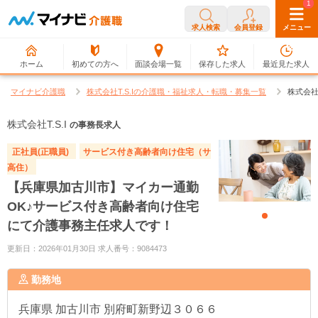
0
1
求人検索
会員登録
メニュー
ホーム
初めての方へ
面談会場一覧
保存した求人
最近見た求人
マイナビ介護職
株式会社T.S.Iの介護職・福祉求人・転職・募集一覧
株式会社T
株式会社T.S.I
の事務長求人
正社員(正職員)
サービス付き高齢者向け住宅（サ
高住）
【兵庫県加古川市】マイカー通勤
OK♪サービス付き高齢者向け住宅
にて介護事務主任求人です！
更新日：2026年01月30日 求人番号：9084473
勤務地
兵庫県
加古川市 別府町新野辺３０６６