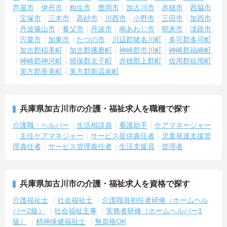
芦屋市
伊丹市
相生市
豊岡市
加古川市
赤穂市
西脇市
宝塚市
三木市
高砂市
川西市
小野市
三田市
加西市
丹波篠山市
養父市
丹波市
南あわじ市
朝来市
淡路市
宍粟市
加東市
たつの市
川辺郡猪名川町
多可郡多可町
加古郡稲美町
加古郡播磨町
神崎郡市川町
神崎郡福崎町
神崎郡神河町
揖保郡太子町
赤穂郡上郡町
佐用郡佐用町
美方郡香美町
美方郡新温泉町
兵庫県加古川市の介護・福祉求人を職種で探す
介護職・ヘルパー
生活相談員
看護助手
ケアマネージャー
主任ケアマネジャー
サービス提供責任者
児童発達支援管
理責任者
サービス管理責任者
生活支援員
管理者
兵庫県加古川市の介護・福祉求人を資格で探す
介護福祉士
社会福祉士
介護職員初任者研修（ホームヘル
パー2級）
社会福祉主事
実務者研修（ホームヘルパー1
級）
精神保健福祉士
無資格OK