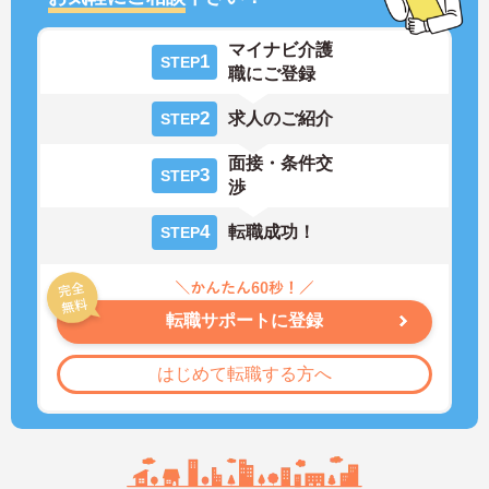
マイナビ介護
1
STEP
職にご登録
2
求人のご紹介
STEP
面接・条件交
3
STEP
渉
4
転職成功！
STEP
転職サポートに登録
はじめて転職する方へ