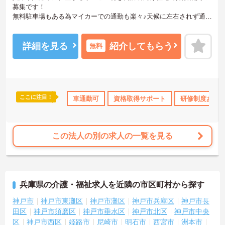
募集です！
無料駐車場もある為マイカーでの通勤も楽々♪天候に左右されず通勤
ができます！
日勤のみのお仕事で、週3日～勤務OK！シフトの相談も可能なため
自分のペースで働くことができます！しっかりとしたフォロー体制
詳細を見る
紹介してもらう
無料
で、経験に関わらず安心してスタートできます。
こちらの求人にご興味がございましたら面接のポイントもお伝えし
ますので是非ご応募お待ちしております。
ここに注目！
休日110日以上
資格取得サポート
車通勤可
資格取得サポート
研修制度あり
産休･育休･介
研修制度あり
この法人の別の求人の一覧を見る
兵庫県の介護・福祉求人を近隣の市区町村から探す
神戸市
神戸市東灘区
神戸市灘区
神戸市兵庫区
神戸市長
田区
神戸市須磨区
神戸市垂水区
神戸市北区
神戸市中央
区
神戸市西区
姫路市
尼崎市
明石市
西宮市
洲本市