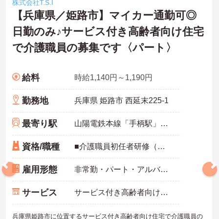
株式会社T.S.I
【兵庫県／姫路市】マイカー通勤可◎
日勤のみ♪サービス付き高齢者向け住宅
で介護職員の募集です〈パート〉
給料
時給1,140円～1,190円
勤務地
兵庫県 姫路市 西延末225-1
最寄り駅
山陽電鉄本線「手柄駅」徒歩13分
資格/職種
■介護職員初任者研修（ヘルパー2級）以上必須 ■経験必須
雇用形態
非常勤・パート・アルバイト
サービス
サービス付き高齢者向け住宅（サ高住）
兵庫県姫路市に位置するサービス付き高齢者向け住宅で介護職員の