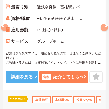
最寄り駅
近鉄奈良線「富雄駅」バス・車8分
資格/職種
■初任者研修修了以上、または介護福祉士資格※無資格の場合は取得見込みがあれば可
雇用形態
正社員(正職員)
サービス
グループホーム
残業は少なめでマイカー通勤も可能なので、無理なくご勤務いただ
けます！
ご興味ある方には、面接対策ポイントなど、さらに詳細をお話しい
たしますのでお気軽にご相談ください！
詳細を見る
紹介してもらう
無料
ここに注目！
110日以上
資格取得サポート
車通勤可
研修制度あり
未経験OK
残業少なめ
産休･育休･介護休
無資格