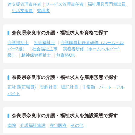
達支援管理責任者
サービス管理責任者
福祉用具専門相談員
段階的にスキルアップできる環境です。
生活支援員
管理者
・管理者向け研修あり（収支・労務など）
・入社後も継続して学べる体制
・近隣事業所との情報共有あり
→ 実践的に成長しやすいのが特徴です
奈良県奈良市の介護・福祉求人を資格で探す
介護福祉士
社会福祉士
介護職員初任者研修（ホームヘル
パー2級）
社会福祉主事
実務者研修（ホームヘルパー1
級）
精神保健福祉士
無資格OK
奈良県奈良市の介護・福祉求人を雇用形態で探す
正社員(正職員)
契約社員・嘱託社員
非常勤・パート・アル
バイト
奈良県奈良市の介護・福祉求人を施設業態で探す
病院
介護福祉施設
在宅医療
その他