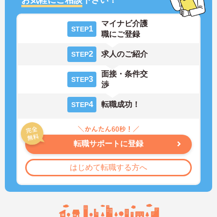
マイナビ介護
1
STEP
職にご登録
2
求人のご紹介
STEP
面接・条件交
3
STEP
渉
4
転職成功！
STEP
転職サポートに登録
はじめて転職する方へ