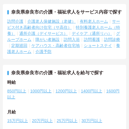
奈良県奈良市の介護・福祉求人をサービス内容で探す
訪問介護
介護老人保健施設（老健）
有料老人ホーム
サー
ビス付き高齢者向け住宅（サ高住）
特別養護老人ホーム（特
養）
通所介護（デイサービス）
デイケア（通所リハ）
グ
ループホーム
障がい者施設
訪問入浴
訪問看護
訪問診療
定期巡回
ケアハウス・高齢者住宅地
ショートステイ
養
護老人ホーム
介護予防
奈良県奈良市の介護・福祉求人を給与で探す
時給
850円以上
1000円以上
1200円以上
1400円以上
1600円
以上
月給
15万円以上
20万円以上
25万円以上
30万円以上