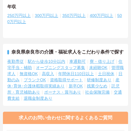
年収
250万円以上
300万円以上
350万円以上
400万円以上
50
0万円以上
奈良県奈良市の介護・福祉求人をこだわり条件で探す
夜勤専従
駅から徒歩10分以内
車通勤可
寮・借り上げ
住
宅手当・補助
オープニングスタッフ募集
未経験OK
管理職
求人
無資格OK
高収入
年間休日110日以上
土日祝休
日
勤のみ
ブランクOK
資格取得サポート
研修制度あり
産
休･育休･介護休暇取得実績あり
新卒OK
残業少なめ
託児
所・育児補助あり
ボーナス・賞与あり
社会保険完備
交通
費支給
退職金制度あり
求人のお問い合わせに関するよくあるご質問