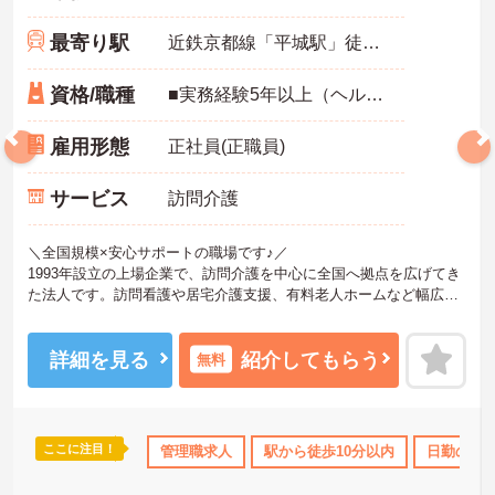
最寄り駅
近鉄京都線「平城駅」徒歩1分
資格/職種
■実務経験5年以上（ヘルパー、サ責経験）必須
雇用形態
正社員(正職員)
サービス
訪問介護
＼全国規模×安心サポートの職場です♪／
1993年設立の上場企業で、訪問介護を中心に全国へ拠点を広げてき
た法人です。訪問看護や居宅介護支援、有料老人ホームなど幅広い
サービスを展開しており、在宅から施設まで一体的に支えられる環
境になっています。本部と現場の連携も強く、困りごとを一人で抱
えない仕組みを大切にしている点が魅力。地域ごとの特性に合わせ
詳細を見る
紹介してもらう
無料
た運営ができるため、「自分らしい介護」を実現しやすい環境です
よ♪
―――――――――――――――
ここに注目！
休･介護休暇取得実績あり
管理職求人
社会保険完備
駅から徒歩10分以内
日勤のみ
■ 高収入も目指せる安心待遇
―――――――――――――――