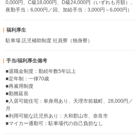
0,000円、C級18,000円、D級24,000円（いずれも月額）、
夜勤手当：6,000円／回、加給手当：3,000円～6,000円）
福利厚生
駐車場 託児補助制度 社員寮（独身寮）
手当/福利厚生備考
■退職金制度：勤続年数5年以上
■定年制：一律70歳
■再雇用制度
■勤務延長
■入居可能住宅：単身用あり、天理市前栽町、28,000円／
月
■利用可能な託児所あり：大和郡山市、奈良市
■マイカー通勤可：駐車場代の自己負担なし