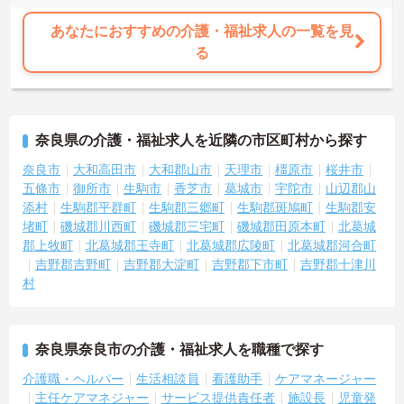
安定した収入設計で、長く働ける環境です。
・月給35万円以上＋「役付手当6万円」支給
あなたにおすすめの介護・福祉求人の一覧を見
・特定処遇加算ありで業界内でも高水準
る
・賞与年2回＆昇給制度あり
→ 頑張りが収入にしっかり反映されます◎
―――――――――――――――
■ 一人にしないサポート体制
―――――――――――――――
奈良県の介護・福祉求人を近隣の市区町村から探す
本部とエリアの連携で安心して働けます。
・エリアマネージャーが定期的に巡回
奈良市
大和高田市
大和郡山市
天理市
橿原市
桜井市
・人事・法務がバックアップ
五條市
御所市
生駒市
香芝市
葛城市
宇陀市
山辺郡山
・相談先が明確で安心
添村
生駒郡平群町
生駒郡三郷町
生駒郡斑鳩町
生駒郡安
→ 管理者でも孤立しない環境です
堵町
磯城郡川西町
磯城郡三宅町
磯城郡田原本町
北葛城
―――――――――――――――
郡上牧町
北葛城郡王寺町
北葛城郡広陵町
北葛城郡河合町
■ 裁量を活かして事業所づくり
吉野郡吉野町
吉野郡大淀町
吉野郡下市町
吉野郡十津川
―――――――――――――――
主体的に動けるやりがいがあります。
村
・採用や営業、シフト調整も関われる
・地域特性に合わせた運営が可能
・売上管理や人材育成にも携われる
奈良県奈良市の介護・福祉求人を職種で探す
→ 経営視点のスキルも磨けます！
―――――――――――――――
介護職・ヘルパー
生活相談員
看護助手
ケアマネージャー
■ しっかり学べる研修制度
主任ケアマネジャー
サービス提供責任者
施設長
児童発
―――――――――――――――