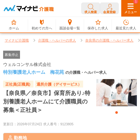
0
1
求人検索
会員登録
メニュー
ホーム
初めての方へ
面談会場一覧
保存した求人
最近見た求人
マイナビ介護職
介護職・ヘルパーの求人
奈良県の介護職・ヘルパー求人
募集停止
ウェルコンサル株式会社
特別養護老人ホーム 梅花苑
の介護職・ヘルパー求人
正社員(正職員)
通所介護（デイサービス）
【奈良県／奈良市】保育所あり♪特
別養護老人ホームにて介護職員の
募集＜正社員＞
更新日：2026年07月24日 求人番号：9123805
勤務地