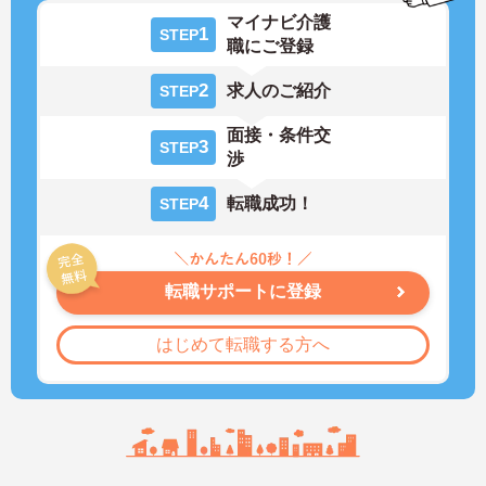
マイナビ介護
1
STEP
職にご登録
2
求人のご紹介
STEP
面接・条件交
3
STEP
渉
4
転職成功！
STEP
転職サポートに登録
はじめて転職する方へ