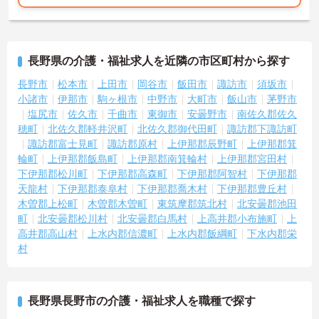
長野県の介護・福祉求人を近隣の市区町村から探す
長野市
松本市
上田市
岡谷市
飯田市
諏訪市
須坂市
小諸市
伊那市
駒ヶ根市
中野市
大町市
飯山市
茅野市
塩尻市
佐久市
千曲市
東御市
安曇野市
南佐久郡佐久
穂町
北佐久郡軽井沢町
北佐久郡御代田町
諏訪郡下諏訪町
諏訪郡富士見町
諏訪郡原村
上伊那郡辰野町
上伊那郡箕
輪町
上伊那郡飯島町
上伊那郡南箕輪村
上伊那郡宮田村
下伊那郡松川町
下伊那郡高森町
下伊那郡阿智村
下伊那郡
天龍村
下伊那郡泰阜村
下伊那郡喬木村
下伊那郡豊丘村
木曽郡上松町
木曽郡木曽町
東筑摩郡筑北村
北安曇郡池田
町
北安曇郡松川村
北安曇郡白馬村
上高井郡小布施町
上
高井郡高山村
上水内郡信濃町
上水内郡飯綱町
下水内郡栄
村
長野県長野市の介護・福祉求人を職種で探す