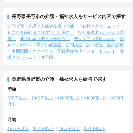
長野県長野市の介護・福祉求人をサービス内容で探す
訪問介護
介護老人保健施設（老健）
有料老人ホーム
サー
ビス付き高齢者向け住宅（サ高住）
特別養護老人ホーム（特
養）
通所介護（デイサービス）
デイケア（通所リハ）
グ
ループホーム
障がい者施設
訪問入浴
訪問看護
訪問診療
定期巡回
ケアハウス・高齢者住宅地
ショートステイ
養
護老人ホーム
介護予防
長野県長野市の介護・福祉求人を給与で探す
時給
850円以上
1000円以上
1200円以上
1400円以上
1600円
以上
月給
15万円以上
20万円以上
25万円以上
30万円以上