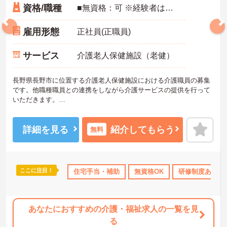
資格/職種
■無資格：可 ※経験者は優遇します。
雇用形態
正社員(正職員)
サービス
介護老人保健施設（老健）
長野県長野市に位置する介護老人保健施設における介護職員の募集
です。他職種職員との連携をしながら介護サービスの提供を行って
いただきます。
月9日お休みなので、プライベートとのメリハリをつけた働き方がで
きます。また、賞与の支給実績があり、目に見える形での評価制度
を採用されています。
詳細を見る
紹介してもらう
無料
ご興味のある方には、面接対策ポイントなど、さらに詳細をお話し
いたしますのでお気軽にご相談ください！
ここに注目！
上
資格取得サポート
住宅手当・補助
研修制度あり
無資格OK
産休･育休･介護休暇取得実績
研修制度あり
あなたにおすすめの介護・福祉求人の一覧を見
る