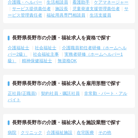
介護職・ヘルパー
生活相談員
看護助手
ケアマネージャー
サービス提供責任者
施設長
児童発達支援管理責任者
サ
ービス管理責任者
福祉用具専門相談員
生活支援員
長野県長野市の介護・福祉求人を資格で探す
介護福祉士
社会福祉士
介護職員初任者研修（ホームヘル
パー2級）
社会福祉主事
実務者研修（ホームヘルパー1
級）
精神保健福祉士
無資格OK
長野県長野市の介護・福祉求人を雇用形態で探す
正社員(正職員)
契約社員・嘱託社員
非常勤・パート・アル
バイト
長野県長野市の介護・福祉求人を施設業態で探す
病院
クリニック
介護福祉施設
在宅医療
その他