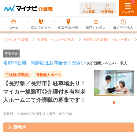
0
1
求人検索
会員登録
メニュー
ホーム
初めての方へ
面談会場一覧
保存した求人
最近見た求人
マイナビ介護職
介護職・ヘルパーの求人
長野県の介護職・ヘルパー求人
募集停止
名称非公開 ※詳細はお問合せください
の介護職・ヘルパー求人
正社員(正職員)
有料老人ホーム
【長野県／長野市】駐車場あり！
マイカー通勤可◎介護付き有料老
人ホームにて介護職の募集です！
更新日：2026年07月24日 求人番号：9739730
勤務地