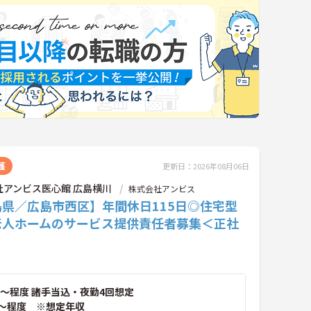
護
更新日：2026年08月06日
社アンビス医心館 広島横川
株式会社アンビス
島県／広島市西区】年間休日115日◎住宅型
老人ホームのサービス提供責任者募集＜正社
～程度 諸手当込・夜勤4回想定
～程度 ※想定年収