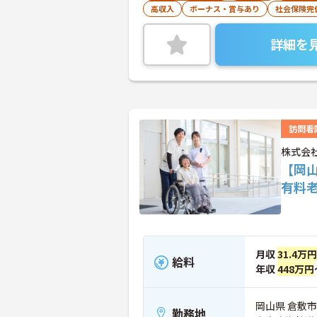
高収入
ボーナス・賞与あり
社会保険完
詳細を
訪問看
株式会
【岡山
有料
月収
31.4万円
給料
年収
448万円
岡山県 倉敷市
勤務地