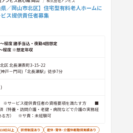
社アンビス医心館 岡山
株式会社アンビス
山県／岡山市北区】住宅型有料老人ホームに
ービス提供責任者募集
～程度 諸手当込・夜勤4回想定
～程度 ※想定年収
北区 北長瀬表町3-15-22
(神戸－門司)「北長瀬駅」徒歩7分
)
 ※サービス提供責任者の資格要項を満たす方 ■
須（特養・訪問介護・老健・病院などで介護の実務経
ある方） ※サ責：未経験可
110日以上
研修制度あり
産休･育休･介護休暇取得実績あり