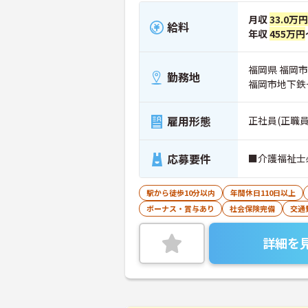
月収
33.0万円
給料
年収
455万円
福岡県 福岡市中
勤務地
福岡市地下鉄
雇用形態
正社員(正職員
応募要件
■介護福祉士
駅から徒歩10分以内
年間休日110日以上
ボーナス・賞与あり
社会保険完備
交通
詳細を