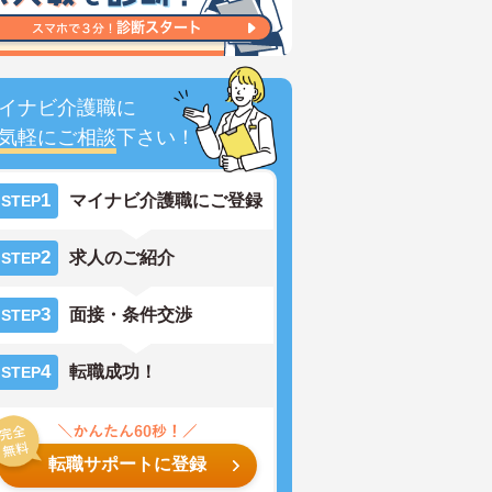
イナビ介護職に
気軽にご相談
下さい！
1
マイナビ介護職にご登録
STEP
2
求人のご紹介
STEP
3
面接・条件交渉
STEP
4
転職成功！
STEP
転職サポートに登録