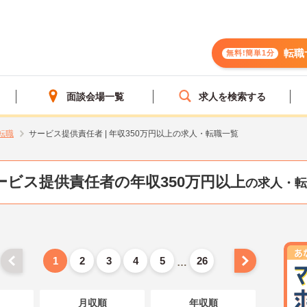
転職
無料!簡単1分
面談会場一覧
求人を検索する
転職
サービス提供責任者 | 年収350万円以上の求人・転職一覧
ービス提供責任者の年収350万円以上
の求人・転
1
2
3
4
5
26
…
月収順
年収順