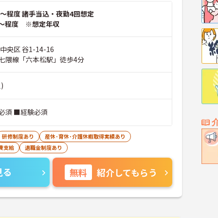
～程度 諸手当込・夜勤4回想定
～程度 ※想定年収
央区 谷1-14-16
七隈線「六本松駅」徒歩4分
)
必須 ■経験必須
研修制度あり
産休･育休･介護休暇取得実績あり
費支給
退職金制度あり
見る
無料
紹介してもらう