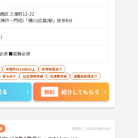
西区 三滝町12-22
神戸－門司)「横川(広島)駅」徒歩8分
)
必須 ■経験必須
年間休日110日以上
研修制度あり
・賞与あり
社会保険完備
交通費支給
退職金制度あり
見る
無料
紹介してもらう
護
更新日：2026年08月06日