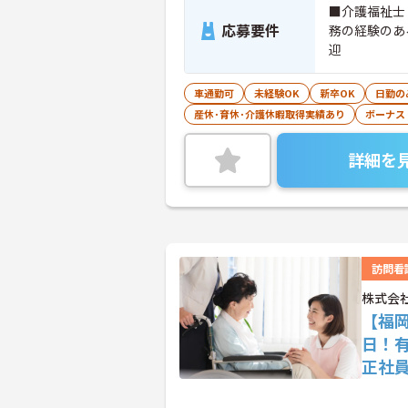
■介護福祉士
応募要件
務の経験のあ
迎
車通勤可
未経験OK
新卒OK
日勤の
産休･育休･介護休暇取得実績あり
ボーナス
詳細を
訪問看
株式会
【福岡
日！
正社