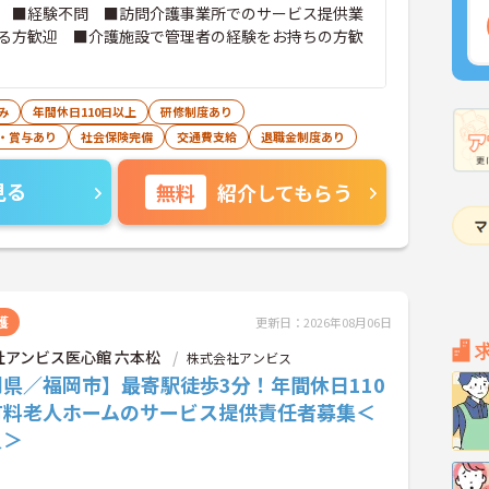
 ■経験不問 ■訪問介護事業所でのサービス提供業
る方歓迎 ■介護施設で管理者の経験をお持ちの方歓
み
年間休日110日以上
研修制度あり
・賞与あり
社会保険完備
交通費支給
退職金制度あり
見る
無料
紹介してもらう
護
更新日：2026年08月06日
社アンビス医心館 六本松
株式会社アンビス
県／福岡市】最寄駅徒歩3分！年間休日110
有料老人ホームのサービス提供責任者募集＜
員＞