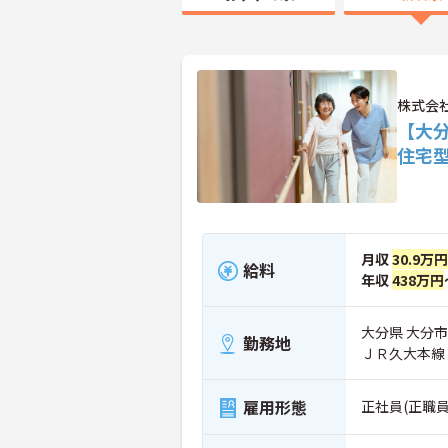
株式会
【大分
住宅
月収
30.9万円
給料
年収
438万円
大分県 大分市 
勤務地
ＪＲ久大本線
雇用形態
正社員(正職員