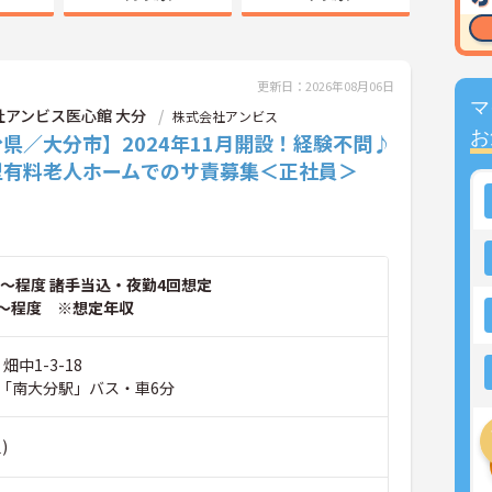
更新日：2026年08月06日
マ
社アンビス医心館 大分
株式会社アンビス
お
県／大分市】2024年11月開設！経験不問♪
型有料老人ホームでのサ責募集＜正社員＞
～程度 諸手当込・夜勤4回想定
～程度 ※想定年収
畑中1-3-18
「南大分駅」バス・車6分
)