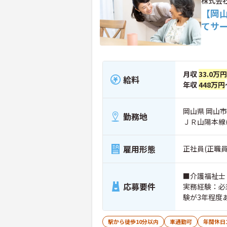
株式会
【岡
てサ
月収
33.0万円
給料
年収
448万円
岡山県 岡山市
勤務地
ＪＲ山陽本線
雇用形態
正社員(正職員
■介護福祉士
応募要件
実務経験：必
験が3年程度
駅から徒歩10分以内
車通勤可
年間休日