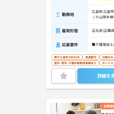
広島県 広島市
勤務地
ＪＲ山陽本線(
雇用形態
正社員(正職員
応募要件
■介護福祉士
駅から徒歩10分以内
車通勤可
日勤のみ
産休･育休･介護休暇取得実績あり
ボーナス
詳細を
訪問看