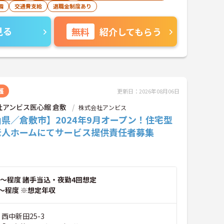
備
交通費支給
退職金制度あり
見る
無料
紹介してもらう
護
更新日：2026年08月06日
社アンビス医心館 倉敷
株式会社アンビス
県／倉敷市】2024年9月オープン！住宅型
老人ホームにてサービス提供責任者募集
～程度 諸手当込・夜勤4回想定
～程度 ※想定年収
 西中新田25-3