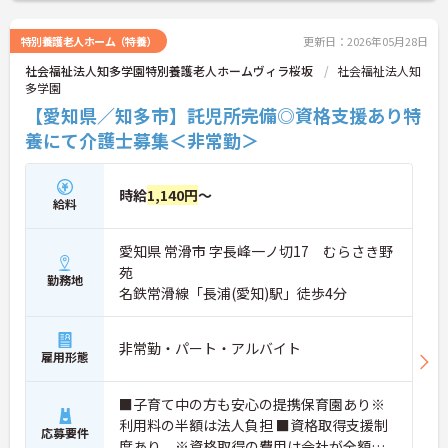
特別養護老人ホーム（特養）
更新日：2026年05月28日
社会福祉法人知多学園特別養護老人ホームヴィラ桜坂
社会福祉法人知
多学園
【愛知県／知多市】託児所完備◎資格支援あり特
養にて介護士募集＜非常勤＞
時給
1,140円
～
給料
愛知県 常滑市 字長峰一ノ切17 むらさき野
苑
勤務地
名鉄常滑線「長浦(愛知)駅」徒歩4分
非常勤・パート・アルバイト
雇用形態
■子育て中の方も安心の提携保育園あり※
利用料の半額は法人負担 ■資格取得支援制
応募要件
度あり ※資格取得の費用は会社が全額補