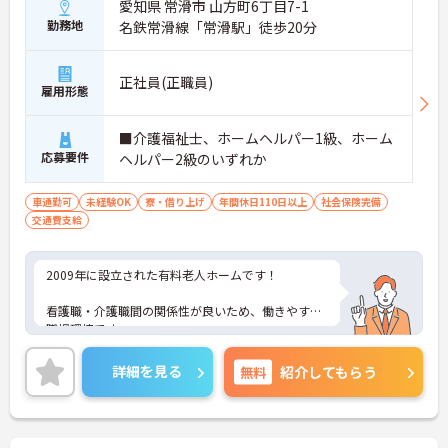
愛知県 常滑市 山方町6丁目7-1
勤務地
名鉄常滑線「常滑駅」徒歩20分
正社員(正職員)
雇用形態
■介護福祉士、ホームヘルパー1級、ホーム
応募要件
ヘルパー2級のいずれか
車通勤可
未経験OK
寮・借り上げ
年間休日110日以上
社会保険完備
交通費支給
2009年に設立された有料老人ホームです！
看護職・介護職間の関係性が良いため、働きやすい
職場環境です。
ご利用者本位の介護サービスを目指し、教育研究に
詳細を見る
無料
紹介してもらう
力を入れていますので、未経験の方でも安心して働
いていただけます。
ご興味のある方はお気軽にお問い合わせください。