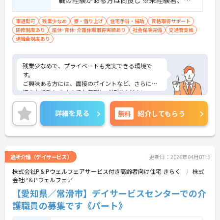
資格者応相談
車通勤可
残業少なめ
寮・借り上げ
住宅手当・補助
資格取得サポート
研修制度あり
産休･育休･介護休暇取得実績あり
社会保険完備
交通費支給
退職金制度あり
残業少なめで、プライベートも充実できる環境で
す。
ご興味ある方には、面接のポイントなど、さらに詳
細をお話致しますのでお気軽にご相談ください。
詳細を見る
無料
紹介してもらう
通所介護（デイサービス）
更新日：2026年04月07日
株式会社P＆Pウェルフェアサービス付き高齢者向け住宅 きらく
株式
会社P＆Pウェルフェア
【愛知県／常滑市】デイサービスセンターでの介
護職員の募集です《パート》