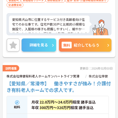
車通勤可
資格取得サポート
研修制度あり
産休･育休･介護休暇取得実績あり
交通費支給
愛知県犬山市に位置するサービス付き高齢者向け住
宅でのお仕事です。住宅戸数30戸と比較的小規模な
施設で、入居様の様子も把握しやすいく、細やかな
サポートもできます。週3日～の勤務、日勤のみのご
勤務ですので、生活リズムを整えやすく無理なくご
勤務いただけます♪ご興味のある方には、面接対策
詳細を見る
無料
紹介してもらう
ポイントなど、さらに詳細をお話しいたしますので
お気軽にご相談ください！
訪問看護
更新日：2026年02月03日
株式会社倖健有料老人ホームサンハートライフ常滑
株式会社倖健
【愛知県／常滑市】 働きやすさが強み！介護付
き有料老人ホームでの求人です。
月収
22.0万円～24.0万円
程度 諸手当込
給料
年収
300万円～320万円
程度 諸手当込