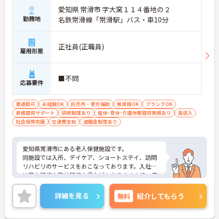
愛知県 常滑市 字大窯１１４番地の２
各種手当が整い収入アップを目指せる環境です
・夜勤手当6500円／回
勤務地
名鉄常滑線「常滑駅」バス・車10分
・住宅手当があります
・扶養手当があります
→生活に合わせて安定した収入を目指せます♪
正社員(正職員)
雇用形態
■不問
応募要件
車通勤可
未経験OK
託児所・育児補助
無資格OK
ブランクOK
資格取得サポート
研修制度あり
産休･育休･介護休暇取得実績あり
高収入
社会保険完備
交通費支給
退職金制度あり
愛知県常滑市にある老人保健施設です。
同施設では入所、デイケア、ショートステイ、訪問
リハビリのサービスをおこなっております。入社後
は院内研修や院外研修支援などもありますので、安
心して業務に慣れていただけますよ。
ご興味のある方は是非ご応募ください。
詳細を見る
無料
紹介してもらう