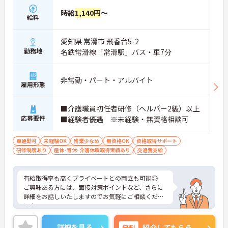
時給
1,140円
～
給料
愛知県 常滑市 飛香台5-2
勤務地
名鉄常滑線「常滑駅」バス・車7分
非常勤・パート・アルバイト
雇用形態
■介護職員初任者研修（ヘルパー2級）以上
応募要件
■経験者優遇 ※未経験・無資格相談可
車通勤可
未経験OK
残業少なめ
無資格OK
資格取得サポート
研修制度あり
産休･育休･介護休暇取得実績あり
交通費支給
有給取得率も高くプライベートとの両立も可能◎
ご興味ある方には、面接対策ポイントなど、さらに
詳細をお話しいたしますのでお気軽にご相談くださ
い！
詳細を見る
無料
紹介してもらう