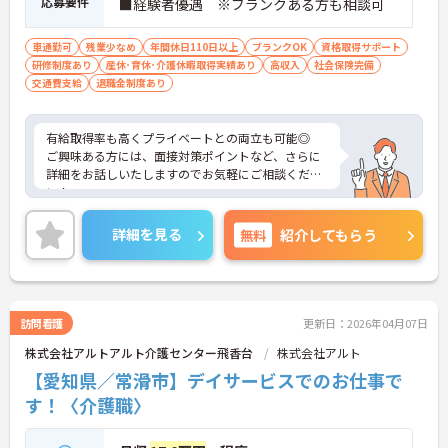
応募要件
■経験者優遇 ※ブランクある方も相談可
車通勤可
残業少なめ
年間休日110日以上
ブランクOK
資格取得サポート
研修制度あり
産休･育休･介護休暇取得実績あり
高収入
社会保険完備
交通費支給
退職金制度あり
有給取得率も高くプライベートとの両立も可能◎
ご興味ある方には、面接対策ポイントなど、さらに
詳細をお話しいたしますのでお気軽にご相談くださ
い！
詳細を見る
無料
紹介してもらう
訪問看護
更新日：2026年04月07日
株式会社アルトアルト介護センター飛香台
株式会社アルト
【愛知県／常滑市】デイサービスでのお仕事で
す！〈介護職〉