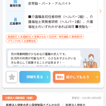
非常勤・パート・アルバイト
雇用形態
■介護職員初任者研修（ヘルパー2級）、介
護福祉士実務者研修（ヘルパー1級）、介護
応募要件
福祉士のいずれかがあれば尚可 ■夜勤もし
くは早番、遅番の勤務が可能な方 ※無資
格・未経験・ブランク相談可
車通勤可
未経験OK
残業少なめ
託児所・育児補助
無資格OK
ブランクOK
交通費支給
月の残業時間が少なめな介護職の求人です。
託児所の利用が可能なので、小さなお子さんがいる
方も安心して就業することが出来ます！
ご興味ある方には、面接対策ポイントなど、さらに
詳細をお話しいたしますのでお気軽にご相談くださ
い！
詳細を見る
無料
紹介してもらう
介護老人保健施設（老健）
更新日：2025年10月08日
医療法人健幸会老人保健施設さざんかの丘
医療法人健幸会