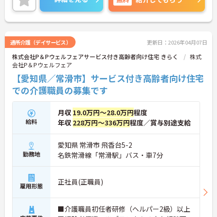
通所介護（デイサービス）
更新日：2026年04月07日
株式会社P＆Pウェルフェアサービス付き高齢者向け住宅 きらく
株式
会社P＆Pウェルフェア
【愛知県／常滑市】サービス付き高齢者向け住宅
での介護職員の募集です
月収
19.0万円～28.0万円
程度
給料
年収
228万円～336万円
程度／賞与別途支給
愛知県 常滑市 飛香台5-2
勤務地
名鉄常滑線「常滑駅」バス・車7分
正社員(正職員)
雇用形態
■介護職員初任者研修（ヘルパー2級）以上