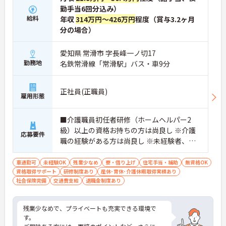
勤手当6回分込み）
給料
年収
314万円～426万円
程度（賞与3.2ヶ月
分の場合）
愛知県 常滑市 字長峰一ノ切17
勤務地
名鉄常滑線「常滑駅」バス・車9分
正社員(正職員)
雇用形態
■介護職員初任者研修（ホームヘルパー2
級）以上の資格お持ちの方は尚良し ※介護
応募要件
職の経験がある方は尚良し ※未経験者、無
資格者応相談
車通勤可
未経験OK
残業少なめ
寮・借り上げ
住宅手当・補助
無資格OK
資格取得サポート
研修制度あり
産休･育休･介護休暇取得実績あり
社会保険完備
交通費支給
退職金制度あり
残業少なめで、プライベートも充実できる環境で
す。