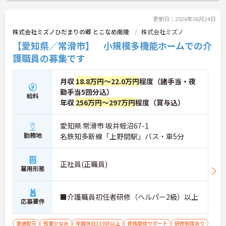
更新日：2026年06月24日
株式会社ミズノひだまりの郷 とこなめ南陵
株式会社ミズノ
【愛知県／常滑市】 小規模多機能ホームでの介
護職員の募集です
月収
18.8万円～22.0万円
程度（諸手当・夜
勤手当5回分込）
給料
年収
256万円～297万円
程度（賞与込）
愛知県 常滑市 坂井蛭沼67-1
勤務地
名鉄知多新線「上野間駅」バス・車5分
正社員(正職員)
雇用形態
■介護職員初任者研修（ヘルパー2級）以上
応募要件
車通勤可
残業少なめ
年間休日110日以上
資格取得サポート
研修制度あり