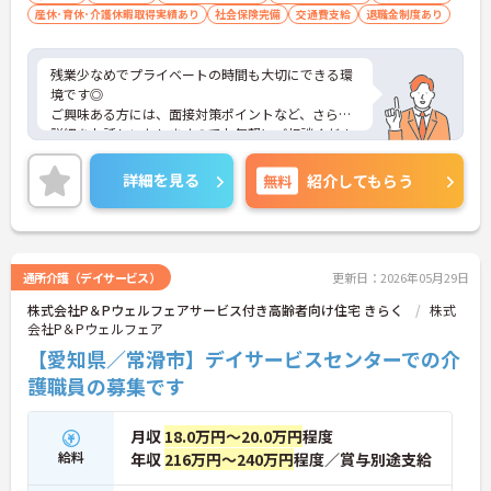
産休･育休･介護休暇取得実績あり
社会保険完備
交通費支給
退職金制度あり
残業少なめでプライベートの時間も大切にできる環
境です◎
ご興味ある方には、面接対策ポイントなど、さらに
詳細をお話しいたしますのでお気軽にご相談くださ
い！
詳細を見る
無料
紹介してもらう
通所介護（デイサービス）
更新日：2026年05月29日
株式会社P＆Pウェルフェアサービス付き高齢者向け住宅 きらく
株式
会社P＆Pウェルフェア
【愛知県／常滑市】デイサービスセンターでの介
護職員の募集です
月収
18.0万円～20.0万円
程度
給料
年収
216万円～240万円
程度／賞与別途支給