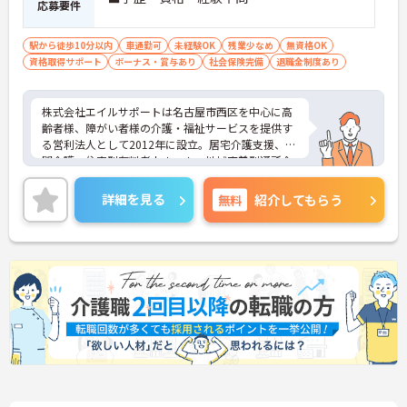
応募要件
駅から徒歩10分以内
車通勤可
未経験OK
残業少なめ
無資格OK
資格取得サポート
ボーナス・賞与あり
社会保険完備
退職金制度あり
株式会社エイルサポートは名古屋市西区を中心に高
齢者様、障がい者様の介護・福祉サービスを提供す
る営利法人として2012年に設立。居宅介護支援、訪
問介護、住宅型有料老人ホーム、地域密着型通所介
護、日中サービス支援型障がい者グループホームな
ど、利用者様のニーズに応じたさまざまな事業をき
詳細を見る
無料
紹介してもらう
め細かく展開しています。同社が目指すのは、高齢
者様にも障がい者様にも、住み慣れた地域で安心し
て生活を継続していただけるようなサービスの提供
に努めること。これらを実現するため「地域との共
存共栄」「笑顔を未来へ繋ぐ」を企業理念に掲げ、
職員の誰もが同じ思いで利用者様に向き合っていま
す。株式会社Eグループ、株式会社エナジィーなど、
グループ企業との交流も盛んです。