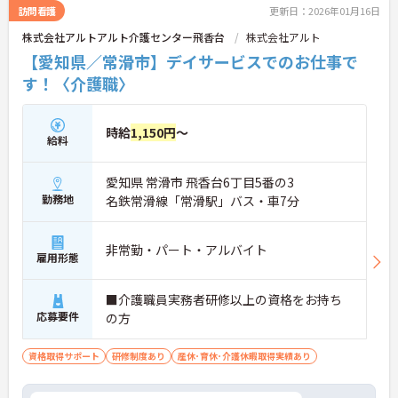
訪問看護
更新日：2026年01月16日
株式会社アルトアルト介護センター飛香台
株式会社アルト
【愛知県／常滑市】デイサービスでのお仕事で
す！〈介護職〉
時給
1,150円
～
給料
愛知県 常滑市 飛香台6丁目5番の3
勤務地
名鉄常滑線「常滑駅」バス・車7分
非常勤・パート・アルバイト
雇用形態
■介護職員実務者研修以上の資格をお持ち
応募要件
の方
資格取得サポート
研修制度あり
産休･育休･介護休暇取得実績あり