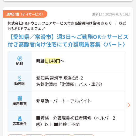
通所介護（デイサービス）
更新日：2026年03月19日
株式会社P＆Pウェルフェアサービス付き高齢者向け住宅 きらく
株式
会社P＆Pウェルフェア
【愛知県／常滑市】週3日～ご勤務OK☆サービス
付き高齢者向け住宅にて介護職員募集〈パート〉
時給
1,140円
～
給料
愛知県 常滑市 飛香台5-2
勤務地
名鉄常滑線「常滑駅」バス・車7分
非常勤・パート・アルバイト
雇用形態
■資格：介護職員初任者研修（ヘルパー2
応募要件
級）以上 ■経験：不問