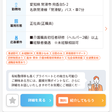
愛知県 常滑市 飛香台5-2
勤務地
名鉄常滑線「常滑駅」バス・車7分
正社員(正職員)
雇用形態
■介護職員初任者研修（ヘルパー2級）以上
応募要件
■経験者優遇 ※未経験相談可
車通勤可
未経験OK
残業少なめ
日勤のみ
資格取得サポート
研修制度あり
産休･育休･介護休暇取得実績あり
社会保険完備
交通費支給
退職金制度あり
有給取得率も高くプライベートとの両立も可能◎
ご興味ある方には、面接対策ポイントなど、さらに
詳細をお話しいたしますのでお気軽にご相談くださ
い！
詳細を見る
無料
紹介してもらう