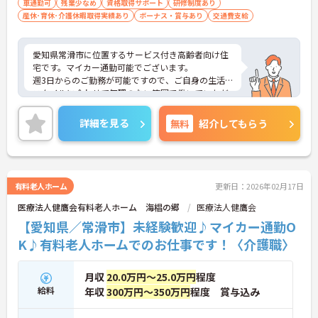
車通勤可
残業少なめ
資格取得サポート
研修制度あり
産休･育休･介護休暇取得実績あり
ボーナス・賞与あり
交通費支給
愛知県常滑市に位置するサービス付き高齢者向け住
宅です。マイカー通勤可能でございます。
週3日からのご勤務が可能ですので、ご自身の生活
スタイルに合わせて無理のない範囲で働いていただ
けます。
ご興味のある方には、面接対策ポイントなど、さら
詳細を見る
無料
紹介してもらう
に詳細をお話しいたしますのでお気軽にご相談くだ
さい！
有料老人ホーム
更新日：2026年02月17日
医療法人健鷹会有料老人ホーム 海椙の郷
医療法人健鷹会
【愛知県／常滑市】未経験歓迎♪マイカー通勤O
K♪有料老人ホームでのお仕事です！〈介護職〉
月収
20.0万円～25.0万円
程度
給料
年収
300万円～350万円
程度 賞与込み