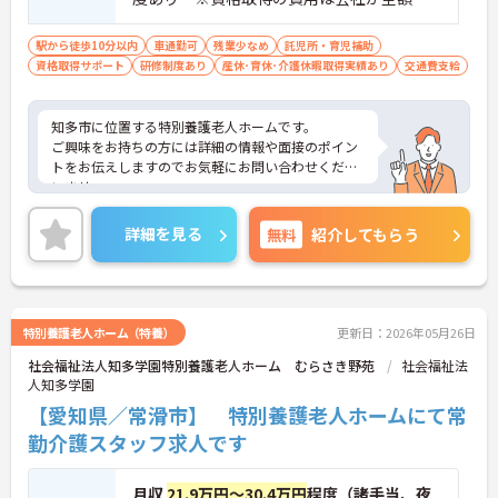
助 ■マイカー通勤OK 無料駐車場完備
駅から徒歩10分以内
車通勤可
残業少なめ
託児所・育児補助
資格取得サポート
研修制度あり
産休･育休･介護休暇取得実績あり
交通費支給
知多市に位置する特別養護老人ホームです。
ご興味をお持ちの方には詳細の情報や面接のポイン
トをお伝えしますのでお気軽にお問い合わせくださ
いませ。
詳細を見る
無料
紹介してもらう
特別養護老人ホーム（特養）
更新日：2026年05月26日
社会福祉法人知多学園特別養護老人ホーム むらさき野苑
社会福祉法
人知多学園
【愛知県／常滑市】 特別養護老人ホームにて常
勤介護スタッフ求人です
月収
21.9万円～30.4万円
程度（諸手当、夜