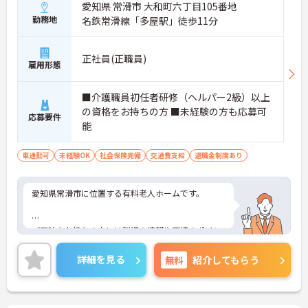
愛知県 常滑市 大和町六丁目105番地
勤務地
名鉄常滑線「多屋駅」徒歩11分
正社員(正職員)
雇用形態
■介護職員初任者研修（ヘルパー2級）以上
の資格をお持ちの方 ■未経験の方も応募可
応募要件
能
車通勤可
未経験OK
社会保険完備
交通費支給
退職金制度あり
愛知県常滑市に位置する有料老人ホームです。
ご興味をお持ちの方には詳細の情報や面接のポイン
トをお伝えしますのでお気軽にお問い合わせくださ
いませ。
詳細を見る
無料
紹介してもらう