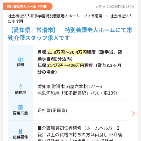
特別養護老人ホーム（特養）
更新日：2026年04月30日
社会福祉法人知多学園特別養護老人ホーム ヴィラ南陵
社会福祉法人
知多学園
【愛知県／常滑市】 特別養護老人ホームにて常
勤介護スタッフ求人です
月収
21.9万円～30.4万円
程度（諸手当、夜
勤手当6回分込み）
給料
年収
314万円～426万円
程度（賞与3.3ヶ月
分の場合）
愛知県 常滑市 苅屋六本松127－3
勤務地
名鉄河和線「知多武豊駅」バス・車13分
正社員(正職員)
雇用形態
■介護職員初任者研修（ホームヘルパー2
級）以上の資格お持ちの方は尚良し ※介護
応募要件
職の経験がある方は尚良し ※未経験者、無