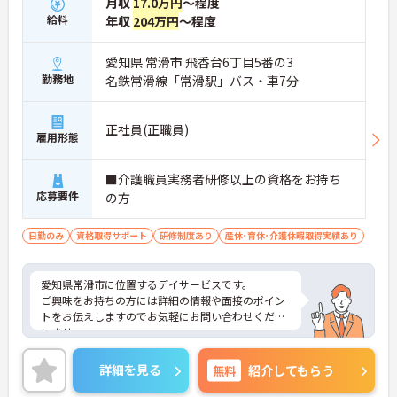
月収
17.0万円
～程度
給料
年収
204万円
～程度
愛知県 常滑市 飛香台6丁目5番の3
勤務地
名鉄常滑線「常滑駅」バス・車7分
正社員(正職員)
雇用形態
■介護職員実務者研修以上の資格をお持ち
応募要件
の方
日勤のみ
資格取得サポート
研修制度あり
産休･育休･介護休暇取得実績あり
愛知県常滑市に位置するデイサービスです。
ご興味をお持ちの方には詳細の情報や面接のポイン
トをお伝えしますのでお気軽にお問い合わせくださ
いませ。
詳細を見る
無料
紹介してもらう