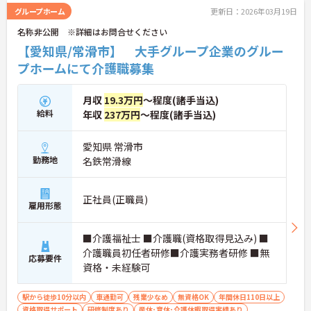
グループホーム
更新日：2026年03月19日
名称非公開 ※詳細はお問合せください
【愛知県/常滑市】 大手グループ企業のグルー
プホームにて介護職募集
月収
19.3万円
～程度(諸手当込)
給料
年収
237万円
～程度(諸手当込)
愛知県 常滑市
勤務地
名鉄常滑線
正社員(正職員)
雇用形態
■介護福祉士 ■介護職(資格取得見込み) ■
介護職員初任者研修■介護実務者研修 ■無
応募要件
資格・未経験可
駅から徒歩10分以内
車通勤可
残業少なめ
無資格OK
年間休日110日以上
資格取得サポート
研修制度あり
産休･育休･介護休暇取得実績あり