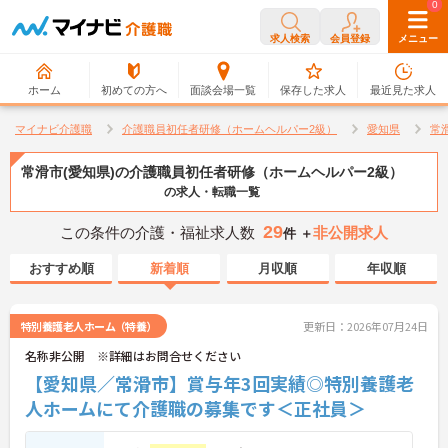
0
0
求人検索
会員登録
メニュー
ホーム
初めての方へ
面談会場一覧
保存した求人
最近見た求人
マイナビ介護職
介護職員初任者研修（ホームヘルパー2級）
愛知県
常
常滑市(愛知県)の介護職員初任者研修（ホームヘルパー2級）
の求人・転職一覧
29
この条件の介護・福祉求人数
非公開求人
件 ＋
おすすめ順
新着順
月収順
年収順
特別養護老人ホーム（特養）
更新日：2026年07月24日
名称非公開 ※詳細はお問合せください
【愛知県／常滑市】賞与年3回実績◎特別養護老
人ホームにて介護職の募集です＜正社員＞