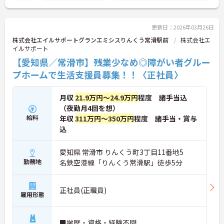
更新日：2026年03月26日
株式会社エイルサポートグランエミシスりんくう常滑駅前
株式会社エ
イルサポート
【愛知県／常滑市】残業少なめ◎障がい者グルー
プホームで生活支援員募集！！〈正社員〉
月収
21.9万円～24.9万円
程度 諸手当込
（夜勤月4回を想）
給料
年収
311万円～350万円
程度 諸手当・賞与
込
愛知県 常滑市 りんくう町3丁目11番地5
勤務地
名鉄空港線「りんくう常滑駅」徒歩5分
正社員(正職員)
雇用形態
■学歴・資格・経験不問