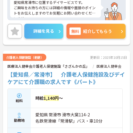
愛知県常滑市に位置するデイサービスです。
ご興味をお持ちの方には詳細の情報や面接のポイン
トをお伝えしますのでお気軽にお問い合わせくださ
いませ。
詳細を見る
無料
紹介してもらう
介護老人保健施設（老健）
更新日：2025年10月15日
医療法人健幸会介護老人保健施設「さざんかの丘」
医療法人健幸会
【愛知県／常滑市】 介護老人保健施設及びデイ
ケアにて介護職の求人です《パート》
時給
1,140円
～
給料
愛知県 常滑市 滑市大窯114-2
勤務地
名鉄常滑線「常滑駅」バス・車10分