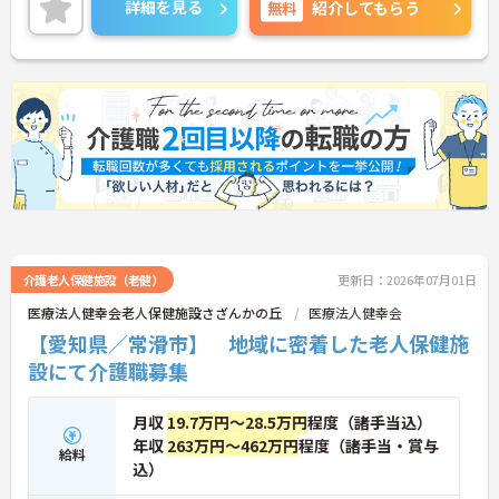
詳細を見る
無料
紹介してもらう
受講できるなど、スキルアップを目指したい方にも
おすすめです。賞与は年3回の過去実績があり、各種
手当も充実しています。
■ 未経験から介護職を目指せる環境
介護の知識がなくてもスタートしやすい環境です
・経験不問で応募できます
・丁寧な教育体制があります
・施設見学を歓迎しています
→安心して介護職デビューを目指せます♪
介護老人保健施設（老健）
更新日：2026年07月01日
■ 働きながら資格取得を目指せる
医療法人健幸会老人保健施設さざんかの丘
医療法人健幸会
【愛知県／常滑市】 地域に密着した老人保健施
スキルアップしながら長く働きやすい環境です
・介護福祉士取得支援があります
設にて介護職募集
・実務者研修を勤務中に受講できます
・受講費用の本人負担がありません
→将来に役立つ資格取得を目指せます♪
月収
19.7万円～28.5万円
程度（諸手当込）
年収
263万円～462万円
程度（諸手当・賞与
給料
込）
■ 充実の手当で安定収入を実現