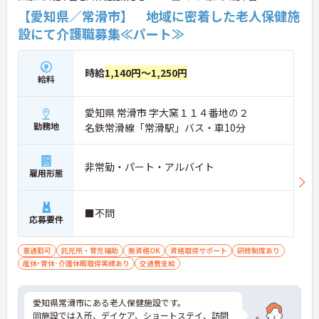
【愛知県／常滑市】 地域に密着した老人保健施
設にて介護職募集≪パート≫
時給
1,140円～1,250円
給料
愛知県 常滑市 字大窯１１４番地の２
勤務地
名鉄常滑線「常滑駅」バス・車10分
非常勤・パート・アルバイト
雇用形態
■不問
応募要件
車通勤可
託児所・育児補助
無資格OK
資格取得サポート
研修制度あり
産休･育休･介護休暇取得実績あり
交通費支給
愛知県常滑市にある老人保健施設です。
同施設では入所、デイケア、ショートステイ、訪問