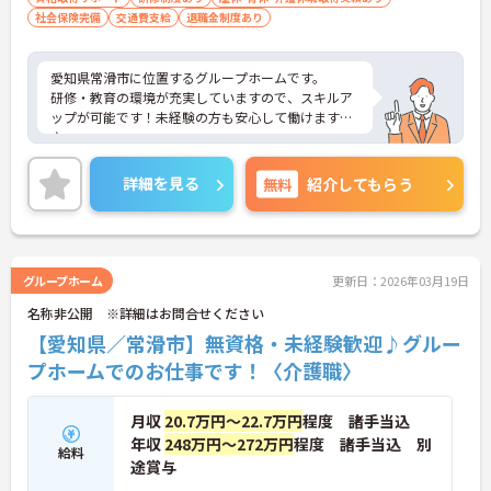
社会保険完備
交通費支給
退職金制度あり
愛知県常滑市に位置するグループホームです。
研修・教育の環境が充実していますので、スキルア
ップが可能です！未経験の方も安心して働けますよ
♪
駐車場が完備されていて、マイカー通勤が可能なた
め通勤に便利です。
詳細を見る
無料
紹介してもらう
ご興味をお持ちの方には、詳細の情報や面接のポイ
ントをお伝えしますのでお気軽にお問い合わせくだ
さい。
グループホーム
更新日：2026年03月19日
名称非公開 ※詳細はお問合せください
【愛知県／常滑市】無資格・未経験歓迎♪グルー
プホームでのお仕事です！〈介護職〉
月収
20.7万円～22.7万円
程度 諸手当込
年収
248万円～272万円
程度 諸手当込 別
給料
途賞与