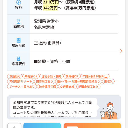
月収
21.8万円
～（夜勤月4回想定）
給料
年収
342万円
～（賞与80万円想定）
愛知県 常滑市
勤務地
名鉄常滑線
正社員(正職員)
雇用形態
■経験・資格：不問
応募要件
車通勤可
未経験OK
住宅手当・補助
無資格OK
年間休日110日以上
資格取得サポート
研修制度あり
産休･育休･介護休暇取得実績あり
高収入
ボーナス・賞与あり
社会保険完備
交通費支給
退職金制度あり
愛知県常滑市に位置する特別養護老人ホームで介護
職の募集です。
ユニット型の特別養護老人ホームで、ご利用者様一
人ひとりに寄り添った介護を実践できます。未経験
の方も応募可能で、丁寧な指導体制が整っていま
す。介護福祉士取得のための実務者研修を勤務中に