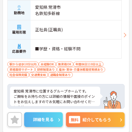
愛知県 常滑市
勤務地
名鉄知多新線
正社員(正職員)
雇用形態
■学歴・資格・経験不問
応募要件
駅から徒歩10分以内
未経験OK
無資格OK
年間休日110日以上
資格取得サポート
研修制度あり
産休･育休･介護休暇取得実績あり
社会保険完備
交通費支給
退職金制度あり
愛知県 常滑市に位置するグループホームです。
ご興味をお持ちの方には詳細の情報や面接のポイン
トをお伝えしますのでお気軽にお問い合わせくださ
いませ。
詳細を見る
無料
紹介してもらう