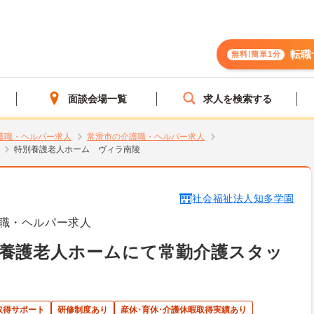
転職
無料!簡単1分
面談会場一覧
求人を検索する
護職・ヘルパー求人
常滑市の介護職・ヘルパー求人
特別養護老人ホーム ヴィラ南陵
社会福祉法人知多学園
職・ヘルパー求人
別養護老人ホームにて常勤介護スタッ
取得サポート
研修制度あり
産休･育休･介護休暇取得実績あり