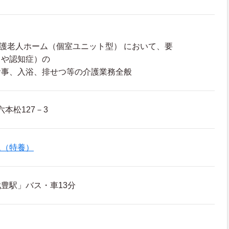
養護老人ホーム（個室ユニット型） において、要
りや認知症）の
事、入浴、排せつ等の介護業務全般
本松127－3
ム（特養）
豊駅」バス・車13分