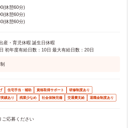
00(休憩60分)
00(休憩60分)
30(休憩60分)
 出産・育児休暇 誕生日休暇
日 初年度有給日数：10日 最大有給日数：20日
ト制
げ
住宅手当・補助
資格取得サポート
研修制度あり
得実績あり
残業少なめ
社会保険完備
交通費支給
退職金制度あり
よりご応募ください