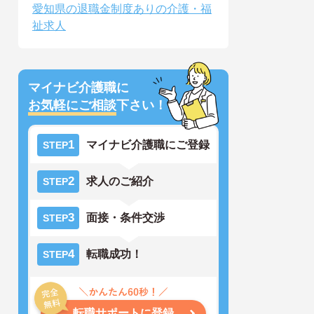
愛知県の退職金制度ありの介護・福
祉求人
マイナビ介護職に
お気軽にご相談
下さい！
1
マイナビ介護職にご登録
STEP
2
求人のご紹介
STEP
3
面接・条件交渉
STEP
4
転職成功！
STEP
転職サポートに登録