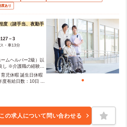
制度あり
万円程度（諸手当、夜勤手
27－3
ス・車13分
ホームヘルパー2級）以
良し ※介護職の経験が
験者、無資格者応相談
・育児休暇 誕生日休暇
この求人について問い合わせる