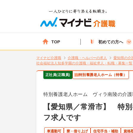
TOP
初めての方へ
マイナビ介護職
介護職・ヘルパーの求人
愛知県の介
社会福祉法人知多学園の介護職・福祉求人・転職・募集一覧
正社員(正職員)
特別養護老人ホーム（特養）
特別養護老人ホーム ヴィラ南陵の介護
【愛知県／常滑市】 特
フ求人です
車通勤可
寮・借り上げ
住宅手当・補助
資格