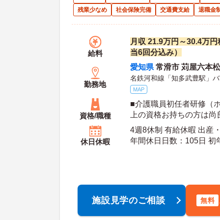
残業少なめ
社会保険完備
交通費支給
退職金
月収 21.9万円～30.4
当6回分込み）
給料
愛知県
常滑市 苅屋六本松1
名鉄河和線「知多武豊駅」バ
勤務地
MAP
■介護職員初任者研修（
上の資格お持ちの方は尚
資格/職種
ある方は尚良し ※未経
4週8休制 有給休暇 出産
年間休日日数：105日 初年度有給日数：10日 最
休日休暇
大有給日数：20日
施設見学のご相談
無料