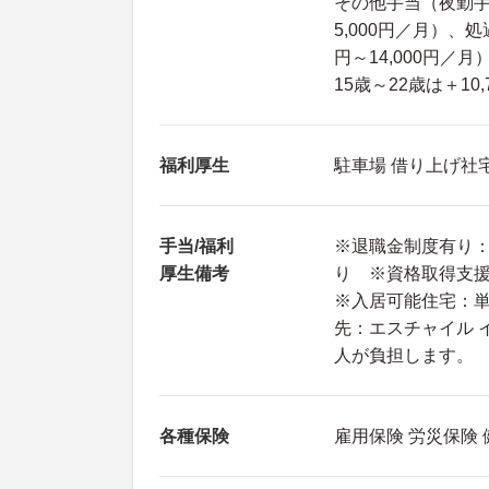
その他手当（夜勤手当：
5,000円／月）、処
円～14,000円／月
15歳～22歳は＋10,
福利厚生
駐車場 借り上げ社
手当/福利
※退職金制度有り：
厚生備考
り ※資格取得支
※入居可能住宅：
先：エスチャイル イ
人が負担します。
各種保険
雇用保険 労災保険