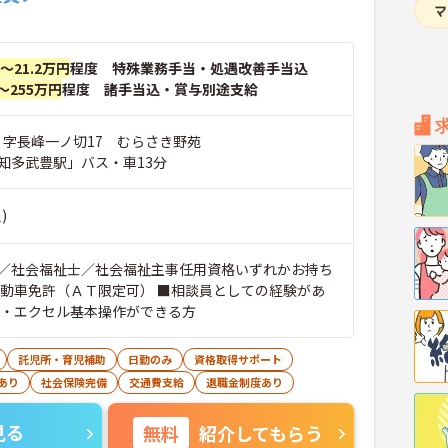
円～21.2万円
程度 特殊業務手当・処遇改善手当込
～255万円
程度 諸手当込・賞与別途支給
市 字長峰一ノ切17 むらさき野苑
知多武豊駅」バス・車13分
)
／社会福祉士／社会福祉主事任用資格いずれかお持ち
自動車免許（ＡＴ限定可） ■相談員としての経験があ
ド・エクセル基本操作ができる方
託児所・育児補助
日勤のみ
資格取得サポート
あり
社会保険完備
交通費支給
退職金制度あり
見る
無料
紹介してもらう