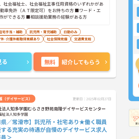
、社会福祉士、社会福祉主事任用資格のいずれかがあ
自動車免許（ＡＴ限定可）をお持ちの方 ■ワード・エ
作ができる方 ■相談援助業務の経験がある方
住宅手当・補助
託児所・育児補助
日勤のみ
育休･介護休暇取得実績あり
社会保険完備
交通費支給
見る
無料
紹介してもらう
護（デイサービス）
更新日：2025年02月27日
祉法人知多学園むらさき野苑南陵デイサービスセンター
福祉法人知多学園
知県／常滑市】託児所・社宅あり★働く職員
援する充実の待遇が自慢のデイサービス求人
談員＞