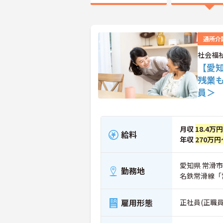
通所介
社会福
【愛
残業
員＞
月収
18.4万
給料
年収
270万円
愛知県 常滑
勤務地
名鉄常滑線「
雇用形態
正社員(正職員