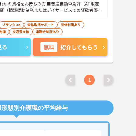
れかの資格をお持ちの方 ■普通自動車免許（AT限定
不問（相談援助業務またはデイサービスでの経験者優
ブランクOK
資格取得サポート
研修制度あり
完備
交通費支給
退職金制度あり
見る
無料
紹介してもらう
1
用形態別介護職の平均給与