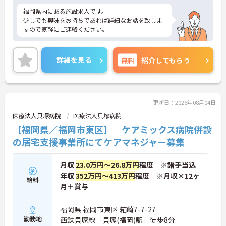
福岡県内にある施設求人です。
少しでも興味をお持ちであれば詳細なお話を致しま
すので気軽にご連絡ください。
詳細を見る
無料
紹介してもらう
更新日：2026年08月04日
医療法人貝塚病院
医療法人貝塚病院
【福岡県／福岡市東区】 ケアミックス病院併設
の居宅支援事業所にてケアマネジャー募集
月収
23.0万円～26.8万円
程度 ※諸手当込
年収
352万円～413万円
程度 ※月収×12ヶ
給料
月＋賞与
福岡県 福岡市東区 箱崎7-7-27
勤務地
西鉄貝塚線「貝塚(福岡)駅」徒歩8分