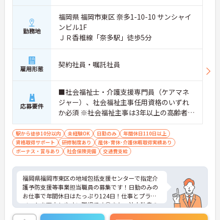
福岡県 福岡市東区 奈多1-10-10 サンシャイ
ンビル1F
勤務地
ＪＲ香椎線「奈多駅」徒歩5分
契約社員・嘱託社員
雇用形態
■社会福祉士・介護支援専門員（ケアマネ
ジャー）、社会福祉主事任用資格のいずれ
応募要件
か必須 ※社会福祉主事は3年以上の高齢者保
健福祉に関する相談経験が必要、社会福祉
士・介護支援専門員については経験不問 ■
駅から徒歩10分以内
未経験OK
日勤のみ
年間休日110日以上
資格取得サポート
普通自動車運転免許（AT限定可）あれば尚
研修制度あり
産休･育休･介護休暇取得実績あり
ボーナス・賞与あり
社会保険完備
交通費支給
可
福岡県福岡市東区の地域包括支援センターで指定介
護予防支援等事業担当職員の募集です！日勤のみの
お仕事で年間休日はたっぷり124日！仕事とプライ
ベートを両立しやすい職場です◎また、法人独自の
育児支援制度があるので、ご家族がいる方でも安心