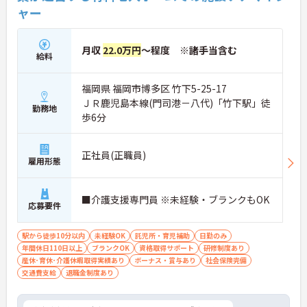
ャー
月収
22.0万円
～程度 ※諸手当含む
給料
福岡県 福岡市博多区 竹下5-25-17
ＪＲ鹿児島本線(門司港－八代)「竹下駅」徒
勤務地
歩6分
正社員(正職員)
雇用形態
■介護支援専門員 ※未経験・ブランクもOK
応募要件
駅から徒歩10分以内
未経験OK
託児所・育児補助
日勤のみ
年間休日110日以上
ブランクOK
資格取得サポート
研修制度あり
産休･育休･介護休暇取得実績あり
ボーナス・賞与あり
社会保険完備
交通費支給
退職金制度あり