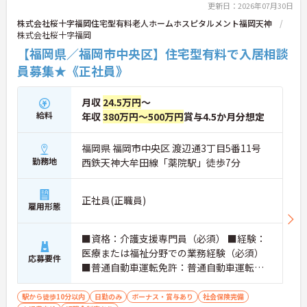
更新日：2026年07月30日
株式会社桜十字福岡住宅型有料老人ホームホスピタルメント福岡天神
株式会社桜十字福岡
【福岡県／福岡市中央区】住宅型有料で入居相談
員募集★《正社員》
月収
24.5万円
～
給料
年収
380万円～500万円
賞与4.5か月分想定
福岡県 福岡市中央区 渡辺通3丁目5番11号
勤務地
西鉄天神大牟田線「薬院駅」徒歩7分
正社員(正職員)
雇用形態
■資格：介護支援専門員（必須） ■経験：
医療または福祉分野での業務経験（必須）
応募要件
■普通自動車運転免許：普通自動車運転免
許（AT限定可）必須
駅から徒歩10分以内
日勤のみ
ボーナス・賞与あり
社会保険完備