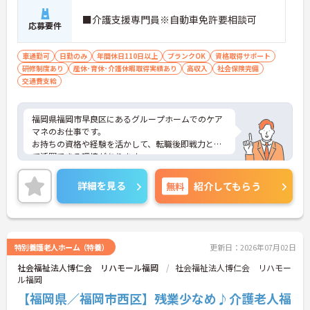
専門性を高めていける体制があります
■介護支援専門員※自動車免許要相談可
・上位資格の取得後は月1万円の資格手当が支給さ
応募要件
れるほか、年1回の定期昇給・昇格制度により日々
の努力がしっかりと給与に還元されます
車通勤可
日勤のみ
年間休日110日以上
ブランクOK
資格取得サポート
研修制度あり
産休･育休･介護休暇取得実績あり
高収入
社会保険完備
【大手グループの充実した福利厚生のもと、将来に
交通費支給
わたり長く働き続けられます】
・未就学児お一人につき月1万円の保育手当や育
児・介護向けの時短勤務制度が整っており、ご家庭
福岡県福岡市早良区にあるグループホームでのケア
との両立を強力にサポートする環境です
マネのお仕事です。
・医療費や市販薬の補助が受けられる共済会制度に
お持ちの資格や経験を活かして、転職後即戦力とし
加え、75歳までの再雇用制度が設けられていること
て活躍できる環境があります。
で、長期的な安心感を持ってご活躍いただけます
年間休日110日以上あり、しっかり働いてしっかり
休める、社員にとって理想の働き方を実現できます
詳細を見る
無料
紹介してもらう
♪
車通勤が可能なので、遠くにお住まいの方もストレ
ス少なく通っていただけますよ。
ご興味がある方は是非一度マイナビまでお問合せ下
さい。更に詳細などお伝えします。
特別養護老人ホーム（特養）
更新日：2026年07月02日
社会福祉法人博仁会 リハモール福岡
社会福祉法人博仁会 リハモー
ル福岡
【福岡県／福岡市西区】残業少なめ♪介護老人福