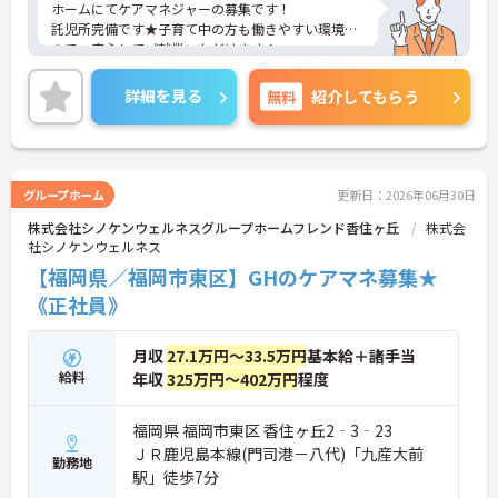
ホームにてケアマネジャーの募集です！
託児所完備です★子育て中の方も働きやすい環境な
ので、安心してご就業いただけます！
ご興味のある方は、マイナビ介護職までお問い合わ
せください。
詳細を見る
無料
紹介してもらう
グループホーム
更新日：2026年06月30日
株式会社シノケンウェルネスグループホームフレンド香住ヶ丘
株式会
社シノケンウェルネス
【福岡県／福岡市東区】GHのケアマネ募集★
《正社員》
月収
27.1万円～33.5万円
基本給＋諸手当
給料
年収
325万円～402万円
程度
福岡県 福岡市東区 香住ヶ丘2‐3‐23
ＪＲ鹿児島本線(門司港－八代)「九産大前
勤務地
駅」徒歩7分