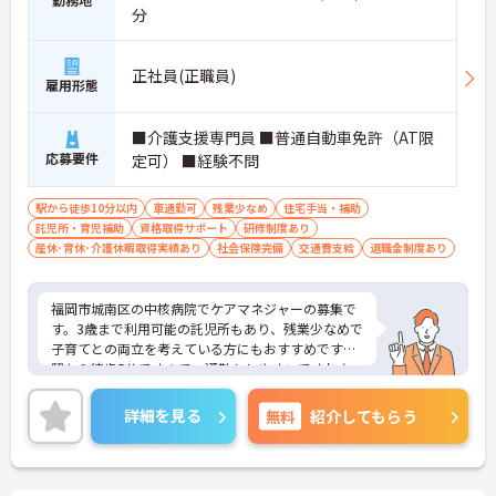
分
正社員(正職員)
雇用形態
■介護支援専門員 ■普通自動車免許（AT限
応募要件
定可） ■経験不問
駅から徒歩10分以内
車通勤可
残業少なめ
住宅手当・補助
託児所・育児補助
資格取得サポート
研修制度あり
産休･育休･介護休暇取得実績あり
社会保険完備
交通費支給
退職金制度あり
福岡市城南区の中核病院でケアマネジャーの募集で
す。3歳まで利用可能の託児所もあり、残業少なめで
子育てとの両立を考えている方にもおすすめです。
駅から徒歩5分ですので、通勤もしやすいですね♪
少しでもご興味を持たれましたら、詳細をお伝えし
ますのでお気軽にお問い合わせください。
詳細を見る
無料
紹介してもらう