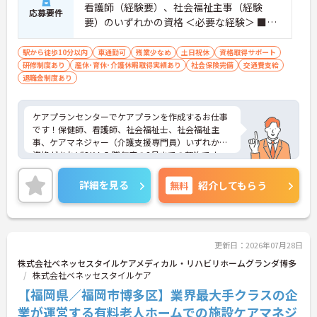
看護師（経験要）、社会福祉主事（経験
応募要件
要）のいずれかの資格 ＜必要な経験＞ ■看
護師については地域ケアの経験、社会福祉
主事については3年以上の高齢者保健福祉に
駅から徒歩10分以内
車通勤可
残業少なめ
土日祝休
資格取得サポート
研修制度あり
産休･育休･介護休暇取得実績あり
関する相談経験 ※他の資格は経験不問
社会保険完備
交通費支給
退職金制度あり
ケアプランセンターでケアプランを作成するお仕事
です！保健師、看護師、社会福祉士、社会福祉主
事、ケアマネジャー（介護支援専門員）いずれかの
資格があればOK！入職年度の3月までの契約です
が、その後原則1年毎に更新が可能です。人気のお仕
事ですので、ご連絡はお早めに！！
詳細を見る
無料
紹介してもらう
更新日：2026年07月28日
株式会社ベネッセスタイルケアメディカル・リハビリホームグランダ博多
株式会社ベネッセスタイルケア
【福岡県／福岡市博多区】業界最大手クラスの企
業が運営する有料老人ホームでの施設ケアマネジ