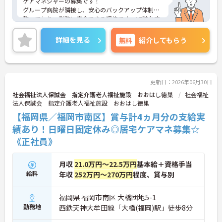
ケアマネジャーの募集です！
グループ病院が隣接し、安心のバックアップ体制も
整っており、業務に専念できる環境です。17時台定
時、残業は少なく、プライベートとの両立もしやす
いです。ご興味のある方には、面接対策ポイントな
詳細を見る
無料
紹介してもらう
ど、さらに詳細をお話しいたしますのでお気軽にご
相談ください！
更新日：2026年06月30日
社会福祉法人保誠会 指定介護老人福祉施設 おおはし徳巣
社会福祉
法人保誠会 指定介護老人福祉施設 おおはし徳巣
【福岡県／福岡市南区】賞与計4ヵ月分の支給実
績あり！日曜日固定休み◎居宅ケアマネ募集☆
《正社員》
月収
21.0万円～22.5万円
基本給＋資格手当
給料
年収
252万円～270万円
程度、賞与別
福岡県 福岡市南区 大橋団地5-1
勤務地
西鉄天神大牟田線「大橋(福岡)駅」徒歩8分