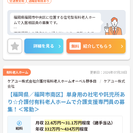
交通費支給
退職金制度あり
福岡県福岡市中央区に位置する住宅型有料老人ホー
ムで入居相談員の募集です。
渡辺通駅から徒歩3分の好立地にあり、日勤のみで
働ける求人です。賞与は年3回・計4.50ヶ月分の過去
実績があり、モチベーションを保ちながら勤務でき
詳細を見る
無料
紹介してもらう
ます。社員食堂や退職金制度など福利厚生も整って
おり、長期的なキャリア形成を目指したい方にもお
すすめです。
有料老人ホーム
更新日：2026年07月28日
■ 駅チカで通勤しやすい環境
ケアユー株式会社介護付有料老人ホームオーベル野多目
ケアユー株式
会社
最寄駅から徒歩圏内で通勤負担を軽減しやすい環境
です
【福岡県／福岡市南区】単身用の社宅や託児所あ
・渡辺通駅より徒歩3分
り☆介護付有料老人ホームで介護支援専門員の募
・天神南駅より徒歩7分
集！＜常勤＞
・薬院駅より徒歩7分
→ 毎日の通勤時間を抑えながら働きやすい職場です
♪
月収
22.6万円～31.1万円
程度（諸手当込）
給料
年収
332万円～434万円
程度