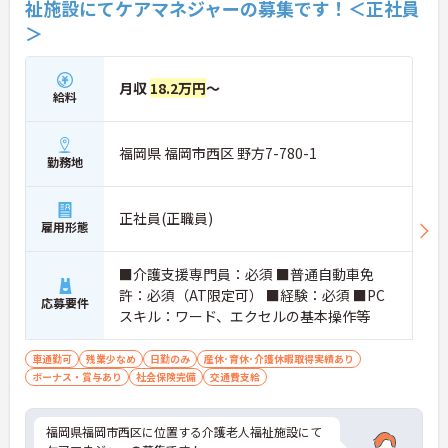
祉施設にてケアマネジャーの募集です！＜正社員
＞
月収
18.2万円
～
給料
福岡県 福岡市西区 野方7-780-1
勤務地
正社員(正職員)
雇用形態
■介護支援専門員：必須 ■普通自動車免
許：必須（AT限定可） ■経験：必須 ■PC
応募要件
スキル：ワード、エクセルの基本操作等
車通勤可
残業少なめ
日勤のみ
産休･育休･介護休暇取得実績あり
ボーナス・賞与あり
社会保険完備
交通費支給
福岡県福岡市西区に位置する介護老人福祉施設にて