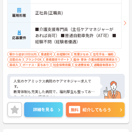
正社員(正職員)
雇用形態
■介護支援専門員（主任ケアマネジャーが
あれば尚可） ■普通自動車免許（AT可） ■
応募要件
経験不問（経験者優遇）
駅から徒歩10分以内
車通勤可
未経験OK
残業少なめ
住宅手当・補助
日勤のみ
ブランクOK
資格取得サポート
産休･育休･介護休暇取得実績あり
高収入
ボーナス・賞与あり
社会保険完備
交通費支給
退職金制度あり
人気のケアミックス病院のケアマネジャー求人で
す。
教育体制も充実した病院で、福利厚生も整ってお
り、働きやすい環境です！
ご興味ある方はお気軽にお問い合わせくださいませ
♪
詳細を見る
無料
紹介してもらう