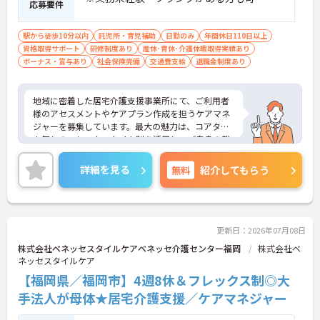
応募要件
駅から徒歩10分以内
託児所・育児補助
日勤のみ
年間休日110日以上
資格取得サポート
研修制度あり
産休･育休･介護休暇取得実績あり
ボーナス・賞与あり
社会保険完備
交通費支給
退職金制度あり
地域に密着した居宅介護支援事業所にて、ご利用者
様のアセスメントやケアプラン作成を担うケアマネ
ジャーを募集しています。最大の魅力は、コアタイ
ム無しのフレックスタイム制を活用し、ご自身の裁
量でスケジュールを管理できる点です。ご自宅から
の直行訪問などを交えることで、日々の業務負担を
詳細を見る
無料
紹介してもらう
軽減しながら柔軟に働くことができます。また、未
就学児への保育手当や共済会による医療費・市販薬
の補助など、大手グループならではの手厚い福利厚
生が生活面をサポートします。働きながら主任介護
支援専門員へのステップアップを目指せる資格取得
更新日：2026年07月08日
支援制度も整っています。育児・介護向けの時短勤
株式会社ベネッセスタイルケアベネッセ介護センター福岡
株式会社ベ
務制度や75歳までの再雇用制度も完備されており、
ネッセスタイルケア
ライフステージの変化に合わせた無理のない働き方
【福岡県／福岡市】4週8休＆フレックス制◎大
で、長期的に専門性を磨いていける環境です。
手法人が母体★居宅介護支援／ケアマネジャー
★おすすめPOINT★
【直行訪問とフレックス制を活用し、効率的で柔軟