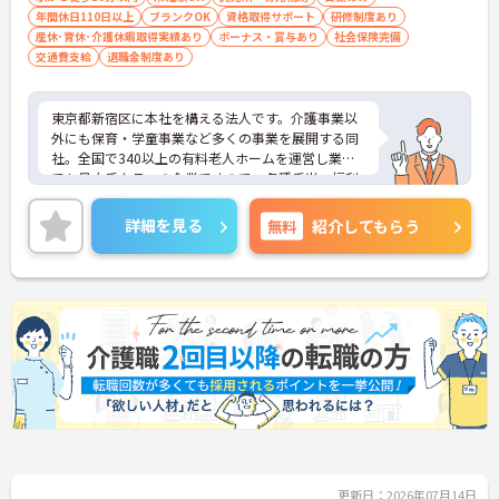
年間休日110日以上
ブランクOK
資格取得サポート
研修制度あり
産休･育休･介護休暇取得実績あり
ボーナス・賞与あり
社会保険完備
交通費支給
退職金制度あり
東京都新宿区に本社を構える法人です。介護事業以
外にも保育・学童事業など多くの事業を展開する同
社。全国で340以上の有料老人ホームを運営し業界
でも最大手クラスの企業ですので、各種手当、福利
厚生も充実しており、長く安心して働いていただけ
る環境です。研修制度や資格取得支援制度があり、
詳細を見る
無料
紹介してもらう
教育制度も整っています！フレックス制勤務なの
で、公休や有休などお休みもしっかりとれ、メリハ
リのある勤務が可能です。ご興味ある方には、面接
対策ポイントなど、さらに詳細をお話しいたします
のでお気軽にご相談ください！
更新日：2026年07月14日