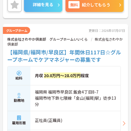
で、長期的な安心感を持ってご活躍いただけます
の直行訪問などを交えることで、日々の業務負担を
詳細を見る
無料
紹介してもらう
軽減しながら柔軟に働くことができます。また、未
就学児への保育手当や共済会による医療費・市販薬
の補助など、大手グループならではの手厚い福利厚
生が生活面をサポートします。働きながら主任介護
支援専門員へのステップアップを目指せる資格取得
グループホーム
更新日：2026年07月07日
支援制度も整っています。育児・介護向けの時短勤
株式会社さわやか倶楽部 グループホームいいくら
株式会社さわやか
務制度や75歳までの再雇用制度も完備されており、
倶楽部
ライフステージの変化に合わせた無理のない働き方
で、長期的に専門性を磨いていける環境です。
【福岡県/福岡市/早良区】年間休日117日☆グル
ープホームでケアマネジャーの募集です
★おすすめPOINT★
【直行訪問とフレックス制を活用し、効率的で柔軟
な働き方が実現できます】
月収
20.0万円～28.0万円
程度
・出退勤時間を自由に調整できるコアタイム無しの
給料
フレックスタイム制を採用しており、ご自身のペー
スで訪問予定を組むことが可能です
福岡県 福岡市早良区 飯倉4丁目8-7
・ご自宅からの直行訪問を交えて日々の移動負担を
軽減できることで、体力的なゆとりを持ちながら業
福岡市地下鉄七隈線「金山(福岡)駅」徒歩13
勤務地
務に取り組めます
分
【充実した支援制度を活用して、上位資格へのステ
ップアップが期待できます】
正社員(正職員)
雇用形態
・働きながら主任介護支援専門員を目指せる資格取
得支援制度があり、着実にケアマネジャーとしての