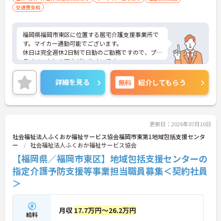
交通費支給
福岡県福岡市東区に位置する居宅介護支援事業所で
す。マイカー通勤可能でございます。
休日は完全週休2日制で日勤のご勤務ですので、プ
ライベートとの両立がしやすいです。
昇給や賞与制度があり頑張りが評価されてしっかり
と職員に還元されます。
詳細を見る
無料
紹介してもらう
ご興味のある方には、面接対策ポイントなど、さら
に詳細をお話しいたしますのでお気軽にご相談くだ
さい！
更新日：2026年07月10日
社会福祉法人ふくおか福祉サービス協会福岡市東第1地域包括支援センタ
ー
社会福祉法人ふくおか福祉サービス協会
【福岡県／福岡市東区】地域包括支援センターの
指定介護予防支援等事業担当職員募集＜契約社員
＞
月収
17.7万円～26.2万円
給料