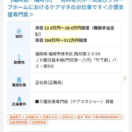
プホームにおけるケアマネのお仕事です＜介護支
援専門員＞
月収
22.0万円～26.0万円
程度（職務手当含
む）
給料
年収
264万円～312万円
程度
福岡県 福岡市博多区 西月隈 3-3-54
ＪＲ鹿児島本線(門司港－八代)「竹下駅」バ
勤務地
ス・車9分
正社員(正職員)
雇用形態
■介護支援専門員（ケアマネジャー）資格
応募要件
車通勤可
未経験OK
残業少なめ
日勤のみ
産休･育休･介護休暇取得実績あり
社会保険完備
交通費支給