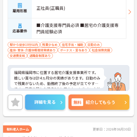
正社員(正職員)
雇用形態
■介護支援専門員必須 ■居宅の介護支援専
応募要件
門員経験必須
駅から徒歩10分以内
残業少なめ
住宅手当・補助
日勤のみ
産休･育休･介護休暇取得実績あり
ボーナス・賞与あり
社会保険完備
交通費支給
退職金制度あり
福岡県福岡市に位置する居宅介護支援事業所です。
嬉しい賞与は計4ヵ月分の実績があります。日勤のみ
で残業がないため、勤務終了後の予定が立てやすい
です。最寄り駅から徒歩8分とアクセスしやすい立地
です。ご興味のある方には、面接対策ポイントな
ど、さらに詳細をお話しいたしますのでお気軽にご
詳細を見る
無料
紹介してもらう
相談ください！
有料老人ホーム
更新日：2026年06月30日