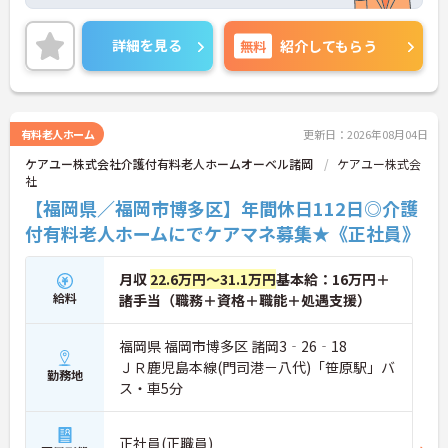
ながらご勤務いただけます。また、賞与は4.1ヶ月分
の支給実績があり、頑張りがきちんと評価される職
場です。
詳細を見る
無料
紹介してもらう
ご興味のある方には、面接対策ポイントなど、さら
に詳細をお話しいたしますのでお気軽にご相談くだ
さい！
有料老人ホーム
更新日：2026年08月04日
ケアユー株式会社介護付有料老人ホームオーベル諸岡
ケアユー株式会
社
【福岡県／福岡市博多区】年間休日112日◎介護
付有料老人ホームにでケアマネ募集★《正社員》
月収
22.6万円～31.1万円
基本給：16万円＋
給料
諸手当（職務＋資格＋職能＋処遇支援）
福岡県 福岡市博多区 諸岡3‐26‐18
ＪＲ鹿児島本線(門司港－八代)「笹原駅」バ
勤務地
ス・車5分
正社員(正職員)