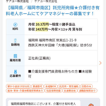
ケアユー株式会社
ケアユー株式会社
【福岡県／福岡市南区】託児所完備★介護付き有
料老人ホームにてケアマネジャーの募集です！
月収
20.3万円
～程度※諸手当込
給料
年収
243万円
～月収×12ヶ月 賞与別
福岡県 福岡市南区 筑紫丘1-21-9
勤務地
西鉄天神大牟田線「大橋(福岡)駅」徒歩5分
正社員(正職員)
雇用形態
■介護支援専門員資格お持ちの方 ■未経験
応募要件
可
駅から徒歩10分以内
車通勤可
未経験OK
託児所・育児補助
日勤のみ
産休･育休･介護休暇取得実績あり
社会保険完備
交通費支給
退職金制度あり
福岡県福岡市南区にございます、介護付き有料老人