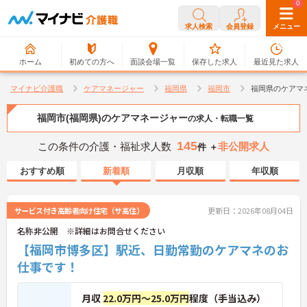
0
0
求人検索
会員登録
メニュー
ホーム
初めての方へ
面談会場一覧
保存した求人
最近見た求人
マイナビ介護職
ケアマネージャー
福岡県
福岡市
福岡県のケアマ
福岡市(福岡県)のケアマネージャー
の求人・転職一覧
145
この条件の介護・福祉求人数
非公開求人
件 ＋
おすすめ順
新着順
月収順
年収順
サービス付き高齢者向け住宅（サ高住）
更新日：2026年08月04日
名称非公開 ※詳細はお問合せください
【福岡市博多区】駅近、日勤常勤のケアマネのお
仕事です！
月収
22.0万円～25.0万円
程度（手当込み）