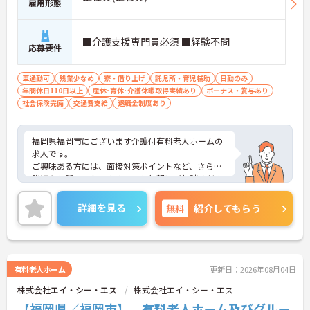
雇用形態
■介護支援専門員必須 ■経験不問
応募要件
車通勤可
残業少なめ
寮・借り上げ
託児所・育児補助
日勤のみ
年間休日110日以上
産休･育休･介護休暇取得実績あり
ボーナス・賞与あり
社会保険完備
交通費支給
退職金制度あり
福岡県福岡市にございます介護付有料老人ホームの
求人です。
ご興味ある方には、面接対策ポイントなど、さらに
詳細をお話しいたしますのでお気軽にご相談くださ
い！
詳細を見る
無料
紹介してもらう
有料老人ホーム
更新日：2026年08月04日
株式会社エイ・シー・エス
株式会社エイ・シー・エス
【福岡県／福岡市】 有料老人ホーム及びグルー