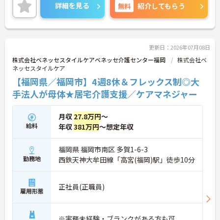
して働くことができます♪ご興味のある方は面接ポ
詳細を見る
無料
紹介してもらう
イントをお伝えしますので、お気軽にご相談くださ
い！
更新日：2026年07月08日
株式会社ベネッセスタイルケアベネッセ介護センター福岡
株式会社ベ
ネッセスタイルケア
【福岡県／福岡市】4週8休＆フレックス制◎大
手法人が母体★居宅介護支援／ケアマネジャー
月収
27.8万円
～
給料
年収
381万円
～想定年収
福岡県 福岡市南区 多賀1-6-3
勤務地
西鉄天神大牟田線「高宮(福岡)駅」徒歩10分
正社員(正職員)
雇用形態
※実務未経験・ブランクがある方も可