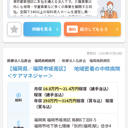
東京都新宿区に本社を構える法人です。介護事業以
外にも保育・学童事業など多くの事業を展開する同
社。全国で340以上の有料老人ホームを運営し業界
でも最大手クラスの企業ですので、各種手当、福利
厚生も充実しており、長く安心して働いていただけ
る環境です。研修制度や資格取得支援制度があり、
詳細を見る
無料
紹介してもらう
教育制度も整っています！フレックス制勤務なの
で、公休や有休などお休みもしっかりとれ、メリハ
リのある勤務が可能です。ご興味ある方には、面接
対策ポイントなど、さらに詳細をお話しいたします
のでお気軽にご相談ください！
更新日：2026年07月28日
医療法人弘医会 福岡鳥飼病院
医療法人弘医会 福岡鳥飼病院
【福岡県／福岡市城南区】 地域密着の中核病院
＜ケアマネジャー＞
月収
16.8万円～21.4万円
程度（諸手当込）
程度（諸手当込）
給料
年収
250万円～316万円
程度（賞与込） 程度
（賞与込）
福岡県 福岡市城南区 鳥飼6丁目8-5
福岡市地下鉄七隈線「別府(福岡)駅」徒歩4
勤務地