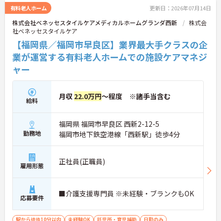
有料老人ホーム
更新日：2026年07月14日
株式会社ベネッセスタイルケアメディカルホームグランダ西新
株式会
社ベネッセスタイルケア
【福岡県／福岡市早良区】業界最大手クラスの企
業が運営する有料老人ホームでの施設ケアマネジ
ャー
月収
22.0万円
～程度 ※諸手当含む
給料
福岡県 福岡市早良区 西新2-12-5
勤務地
福岡市地下鉄空港線「西新駅」徒歩4分
正社員(正職員)
雇用形態
■介護支援専門員 ※未経験・ブランクもOK
応募要件
駅から徒歩10分以内
未経験OK
託児所・育児補助
日勤のみ