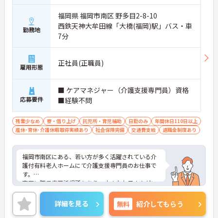
■ 日勤のみで働ける職場
福岡県 福岡市南区 野多目2-8-10
生活リズムを整えながら勤務しやすい環境です
西鉄天神大牟田線「大橋(福岡)駅」バス・車
・勤務時間は8:30～17:30
勤務地
7分
・夜勤なし
・月平均残業10時間程度
→ プライベートとの両立を目指しやすい職場です♪
正社員(正職員)
雇用形態
■ 賞与実績が魅力の待遇面
■ ケアマネジャー（介護支援専門員）資格
応募要件
収入面の安心感を持ちながら働ける環境です
■経験不問
・賞与年3回
・計4.50ヶ月分の過去実績
残業少なめ
寮・借り上げ
託児所・育児補助
日勤のみ
年間休日110日以上
・昇給年1回
産休･育休･介護休暇取得実績あり
社会保険完備
交通費支給
退職金制度あり
→ 頑張りが収入につながりやすくやりがいを感じら
れます♪
福岡市南区にある、若い方が多く活躍されている介
護付有料老人ホームにて介護支援専門員のお仕事で
す。
南区に職員専用託児所もあり、小さなお子さんがい
る方も安心です♪
手当や福利厚生も充実しており、長く働ける環境が
詳細を見る
無料
紹介してもらう
整っています。
ご興味がある方はある方は是非一度マイナビまでお