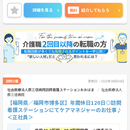
訪問に関しても車で10分圏内の住宅に訪問するので
長時間の運転などはありません。
詳細を見る
無料
紹介してもらう
残業もほとんどなく、18：00終わりの日勤業務です
ので家庭と両立させて働きたい方はぜひお気軽にお
問い合わせください！
訪問介護
更新日：2026年08月04日
社会医療法人原三信病院訪問看護ステーションおおはま
社会医療法人
原三信病院
【福岡県／福岡市博多区】年間休日120日◎訪問
看護ステーションにてケアマネジャーのお仕事♪
＜正社員＞