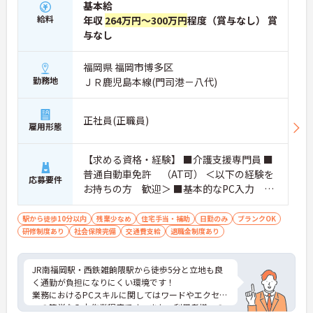
基本給
給料
年収
264万円～300万円
程度（賞与なし） 賞
与なし
福岡県 福岡市博多区
勤務地
ＪＲ鹿児島本線(門司港－八代)
正社員(正職員)
雇用形態
【求める資格・経験】 ■介護支援専門員 ■
普通自動車免許 （AT可） ＜以下の経験を
応募要件
お持ちの方 歓迎＞ ■基本的なPC入力
（パワーポイントなどは不要） ■ケアマネ
実務経験
駅から徒歩10分以内
残業少なめ
住宅手当・補助
日勤のみ
ブランクOK
研修制度あり
社会保険完備
交通費支給
退職金制度あり
JR南福岡駅・西鉄雑餉隈駅から徒歩5分と立地も良
く通勤が負担になりにくい環境です！
業務におけるPCスキルに関してはワードやエクセル
への簡単な入力作業程度です。また、利用者様への