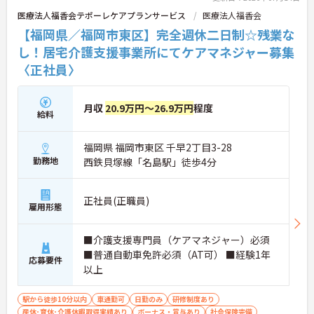
医療法人福香会テポーレケアプランサービス
医療法人福香会
【福岡県／福岡市東区】完全週休二日制☆残業な
し！居宅介護支援事業所にてケアマネジャー募集
〈正社員〉
月収
20.9万円～26.9万円
程度
給料
福岡県 福岡市東区 千早2丁目3-28
勤務地
西鉄貝塚線「名島駅」徒歩4分
正社員(正職員)
雇用形態
■介護支援専門員（ケアマネジャー）必須
■普通自動車免許必須（AT可） ■経験1年
応募要件
以上
駅から徒歩10分以内
車通勤可
日勤のみ
研修制度あり
産休･育休･介護休暇取得実績あり
ボーナス・賞与あり
社会保険完備