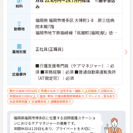
月収
21.6万円～29.7万円
程度 ※諸手当込
給料
み
福岡県 福岡市博多区 大博町1-8 原三信病
院本館7階
勤務地
福岡市地下鉄箱崎線「呉服町(福岡)駅」徒歩
7分
正社員(正職員)
雇用形態
■介護支援専門員（ケアマネジャー）：必
須 ■実務経験：必須 ■普通自動車運転免許
応募要件
（AT限定可）：必須
駅から徒歩10分以内
残業少なめ
住宅手当・補助
土日祝休
日勤のみ
年間休日110日以上
産休･育休･介護休暇取得実績あり
ボーナス・賞与あり
社会保険完備
交通費支給
退職金制度あり
福岡県福岡市博多区に位置する訪問看護ステーショ
ンにおけるケアマネジャーの募集です。
年間休日は120日もあり、プライベートを大切にし