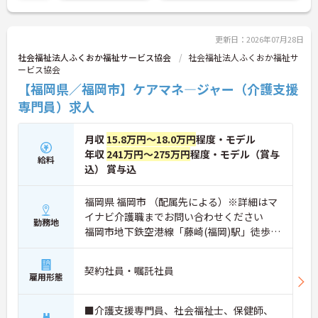
問い合わせください。さらに詳細などお伝えしま
す！
更新日：2026年07月28日
社会福祉法人ふくおか福祉サービス協会
社会福祉法人ふくおか福祉サ
ービス協会
【福岡県／福岡市】ケアマネ―ジャー（介護支援
専門員）求人
月収
15.8万円～18.0万円
程度・モデル
年収
241万円～275万円
程度・モデル（賞与
給料
込） 賞与込
福岡県 福岡市 （配属先による）※詳細はマ
イナビ介護職までお問い合わせください
勤務地
福岡市地下鉄空港線「藤崎(福岡)駅」徒歩3
分
契約社員・嘱託社員
雇用形態
■介護支援専門員、社会福祉士、保健師、