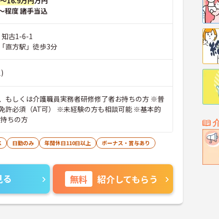
円～16.9万円
万円
～程度 諸手当込
知古1-6-1
「直方駅」徒歩3分
)
、もしくは介護職員実務者研修修了者お持ちの方 ※普
免許必須（AT可） ※未経験の方も相談可能 ※基本的
お持ちの方
K
日勤のみ
年間休日110日以上
ボーナス・賞与あり
見る
無料
紹介してもらう