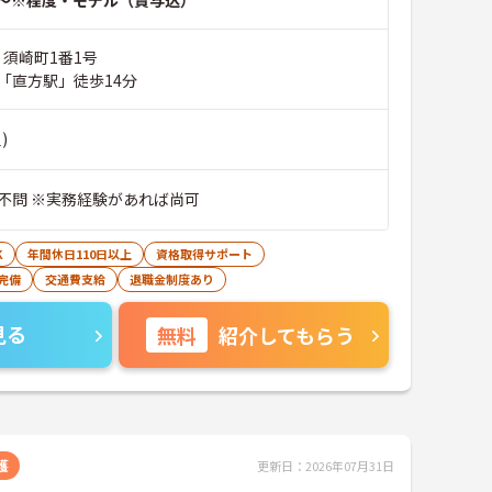
～※程度・モデル（賞与込）
 須崎町1番1号
「直方駅」徒歩14分
)
不問 ※実務経験があれば尚可
K
年間休日110日以上
資格取得サポート
完備
交通費支給
退職金制度あり
見る
無料
紹介してもらう
護
更新日：2026年07月31日