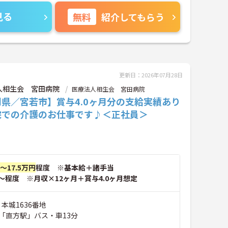
見る
無料
紹介してもらう
更新日：2026年07月28日
人相生会 宮田病院
医療法人相生会 宮田病院
県／宮若市】賞与4.0ヶ月分の支給実績あり
院での介護のお仕事です♪＜正社員＞
円～17.5万円
程度 ※基本給＋諸手当
～程度 ※月収×12ヶ月＋賞与4.0ヶ月想定
 本城1636番地
「直方駅」バス・車13分