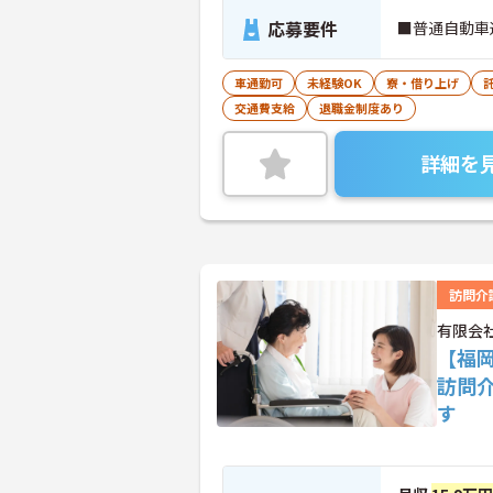
応募要件
■普通自動車
車通勤可
未経験OK
寮・借り上げ
交通費支給
退職金制度あり
詳細を
訪問介
有限会社
【福
訪問
す