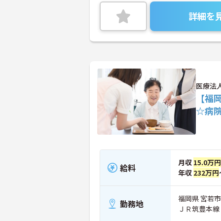
詳細を
医療法
【福岡
☆病
月収
15.0万
給料
年収
232万円
福岡県 宮若市
勤務地
ＪＲ筑豊本線