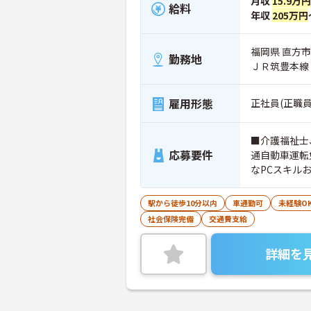
月収
15.9万
給料
年収
205万円
福岡県 直方市 
勤務地
ＪＲ筑豊本線
雇用形態
正社員(正職員
■介護福祉士
応募要件
通自動車運転
なPCスキル
駅から徒歩10分以内
車通勤可
未経験O
社会保険完備
交通費支給
詳細を