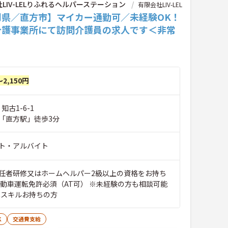
LIV-LELりふれるヘルパーステーション
有限会社LIV-LEL
岡県／直方市】マイカー通勤可／未経験OK！
介護事業所にて訪問介護員の求人です＜非常
～2,150円
知古1-6-1
「直方駅」徒歩3分
ト・アルバイト
任者研修又はホームヘルパー2級以上の資格をお持ち
自動車運転免許必須（AT可） ※未経験の方も相談可能
Cスキルお持ちの方
K
交通費支給