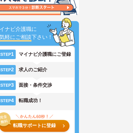
イナビ介護職に
気軽にご相談
下さい！
1
マイナビ介護職にご登録
STEP
2
求人のご紹介
STEP
3
面接・条件交渉
STEP
4
転職成功！
STEP
転職サポートに登録