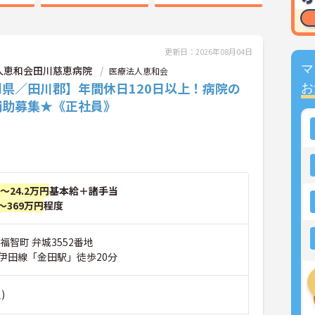
更新日：2026年08月04日
マ
人恵和会田川慈恵病院
医療法人恵和会
岡県／田川郡】年間休日120日以上！病院の
お
補助募集★《正社員》
円～24.2万円
基本給＋諸手当
～369万円
程度
福智町 弁城3552番地
伊田線「金田駅」徒歩20分
)