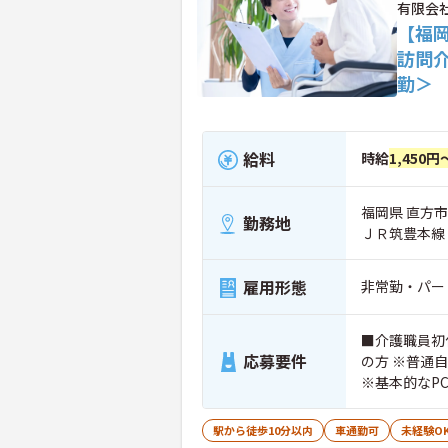
有限会社
【福
訪問
勤＞
給料
時給
1,450円
福岡県 直方市 
勤務地
ＪＲ筑豊本線
雇用形態
非常勤・パー
■介護職員初
応募要件
の方 ※普通
※基本的なP
駅から徒歩10分以内
車通勤可
未経験O