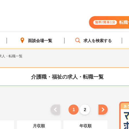
転職
無料!簡単1分
面談会場一覧
求人を検索する
求人・転職一覧
介護職・福祉の求人・転職一覧
1
2
月収順
年収順