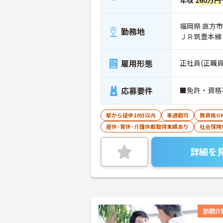
年収
260万円
福岡県 直方市
勤務地
ＪＲ筑豊本線
雇用形態
正社員(正職員
応募要件
■免許・資格
駅から徒歩10分以内
車通勤可
無資格O
産休･育休･介護休暇取得実績あり
社会保険
詳細を
訪問介