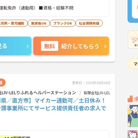
運転免許（通勤用） ■資格・経験不問
託児所・育児補助
無資格OK
ブランクOK
社会保険完備
見る
無料
紹介してもらう
護
更新日：2026年08月04日
LIV-LELりふれるヘルパーステーション
有限会社LIV-LEL
岡県／直方市】マイカー通勤可／土日休み！
介護事業所にてサービス提供責任者の求人で