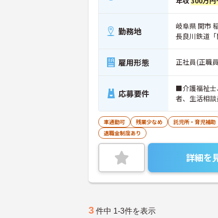
年収
300万円
岐阜県 関市 
勤務地
長良川鉄道「
雇用形態
正社員(正職員
■介護福祉士
応募要件
者、生活相談
車通勤可
残業少なめ
託児所・育児補助
退職金制度あり
詳細を
3
件中 1-3件を表示