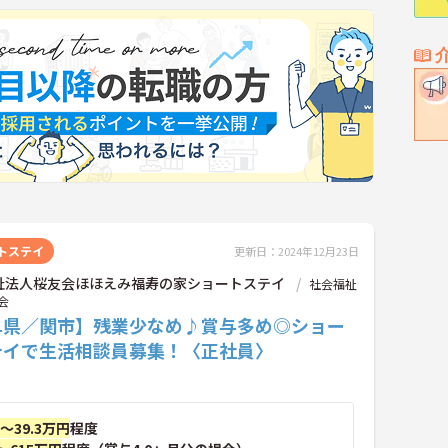
トステイ
更新日：2024年12月23日
祉法人桜友会ほほえみ福寿の家ショートステイ
社会福祉
会
阜県／関市】残業少なめ♪賞与多め◎ショー
テイで生活相談員募集！〈正社員〉
円～39.3万円
程度