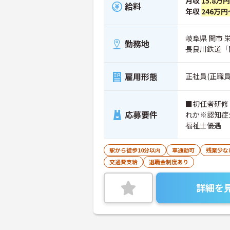
月収
15.8万
給料
年収
246万円
岐阜県 関市
勤務地
長良川鉄道「
雇用形態
正社員(正職員
■初任者研修
応募要件
れか※認知症
福祉士優遇
駅から徒歩10分以内
車通勤可
残業少な
交通費支給
退職金制度あり
詳細を