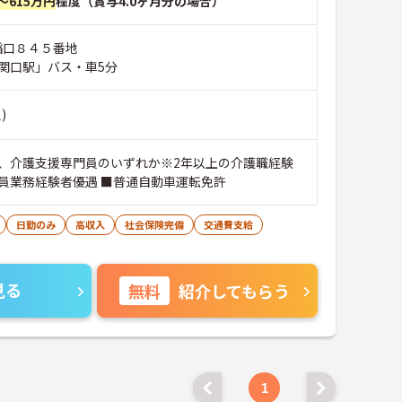
～615万円
程度（賞与4.0ヶ月分の場合）
稲口８４５番地
関口駅」バス・車5分
)
、介護支援専門員のいずれか※2年以上の介護職経験
員業務経験者優遇 ■普通自動車運転免許
日勤のみ
高収入
社会保険完備
交通費支給
見る
無料
紹介してもらう
1