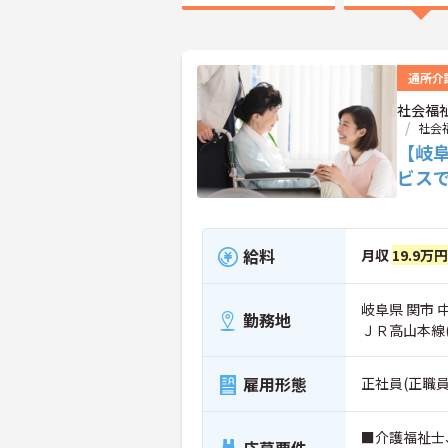
通所介
社会福
社会
【岐
ビス
給料
月収
19.9万
岐阜県 関市 中
勤務地
ＪＲ高山本線
雇用形態
正社員(正職員
■介護福祉士