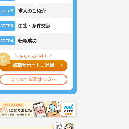
2
求人のご紹介
STEP
3
面接・条件交渉
STEP
4
転職成功！
STEP
転職サポートに登録
はじめて転職する方へ