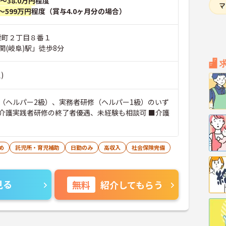
円～38.0万円
程度
～599万円
程度（賞与4.0ヶ月分の場合）
 栄町２丁目８番１
関(岐阜)駅」徒歩8分
)
（ヘルパー2級）、実務者研修（ヘルパー1級）のいず
介護実践者研修の終了者優遇、未経験も相談可 ■介護
め
託児所・育児補助
日勤のみ
高収入
社会保険完備
見る
無料
紹介してもらう