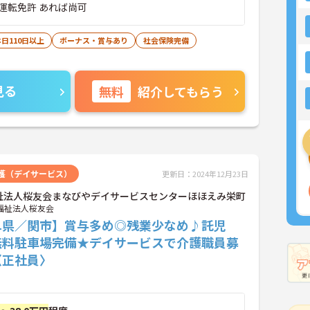
運転免許 あれば尚可
日110日以上
ボーナス・賞与あり
社会保険完備
見る
無料
紹介してもらう
護（デイサービス）
更新日：2024年12月23日
祉法人桜友会まなびやデイサービスセンターほほえみ栄町
福祉法人桜友会
阜県／関市】賞与多め◎残業少なめ♪託児
無料駐車場完備★デイサービスで介護職員募
〈正社員〉