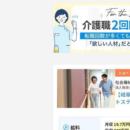
ショー
社会福
法人桜友
【岐
トス
月収
19.7万
給料