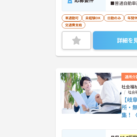
応募要件
■普通自動車
車通勤可
未経験OK
日勤のみ
年間休
交通費支給
詳細を
通所介
社会福
社会
【岐
所・
集！