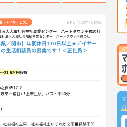
護（デイサービス）
更新日：2025年06月05日
祉法人大和社会福祉事業センター ハートタウン平成の杜
福祉法人大和社会福祉事業センター ハートタウン平成の杜
阜県／関市】年間休日110日以上★デイサー
での生活相談員の募集です！＜正社員＞
円～21.9万円
程度
之保4517-2
(岐阜－猪谷)「上麻生駅」バス・車40分
マ
お
)
、社会福祉主事、社会福祉士いずれか必須■経験不問