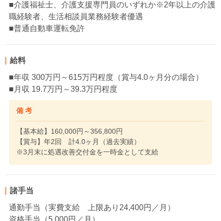
■介護福祉士、介護支援専門員のいずれか※2年以上の介護
職経験者、生活相談員業務経験者優遇
■普通自動車運転免許
給料
■年収 300万円～615万円程度（賞与4.0ヶ月分の場合）
■月収 19.7万円～39.3万円程度
備 考
【基本給】160,000円～356,800円
【賞与】年2回 計4.0ヶ月（過去実績）
※3月末に処遇改善交付金を一時金として支給
諸手当
通勤手当（実費支給 上限あり24,400円／月）
資格手当（5,000円／月）