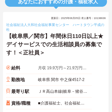
あなたにおすすめの介護・福祉求人
更新日：2025年06月05日 求人番号：10138636
社会福祉法人大和社会福祉事業センター ハートタウン平成の
杜
【岐阜県／関市】年間休日110日以上★
デイサービスでの生活相談員の募集で
す！＜正社員＞
給料
月収 19.9万円～21.9万円程度
勤務地
岐阜県 関市 中之保4517-2
最寄り駅
ＪＲ高山本線(岐阜－猪谷)「上麻生駅」バス・車40分
資格/職種
■介護福祉士、社会福祉主事、社会福祉士いずれか必須■経験不問■普通自動車運転免許 あれば尚可