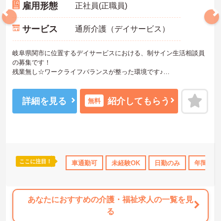
雇用形態
正社員(正職員)
サービス
通所介護（デイサービス）
岐阜県関市に位置するデイサービスにおける、制サイン生活相談員
の募集です！
残業無し☆ワークライフバランスが整った環境です♪
ご興味ある方には、面接対策ポイントなど、さらに詳細をお話しい
たしますのでお気軽にご相談ください。
詳細を見る
紹介してもらう
無料
ここに注目！
なめ
託児所・育児補助
車通勤可
日勤のみ
未経験OK
高収入
日勤のみ
社会保険完備
年間休日
交
あなたにおすすめの介護・福祉求人の一覧を見
る