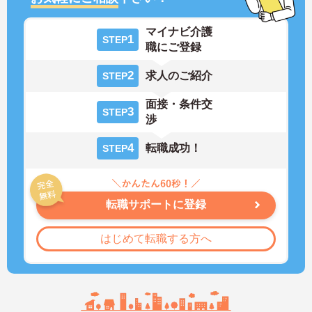
マイナビ介護
1
STEP
職にご登録
2
求人のご紹介
STEP
面接・条件交
3
STEP
渉
4
転職成功！
STEP
転職サポートに登録
はじめて転職する方へ