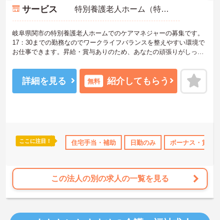
サービス
特別養護老人ホーム（特養）
岐阜県関市の特別養護老人ホームでのケアマネジャーの募集です。
17：30までの勤務なのでワークライフバランスを整えやすい環境で
お仕事できます。昇給・賞与ありのため、あなたの頑張りがしっか
り評価されます。
ご興味のある方は、面接のポイントをお伝えしますのでお気軽にお
問い合せください。
詳細を見る
紹介してもらう
無料
ここに注目！
なめ
託児所・育児補助
住宅手当・補助
日勤のみ
高収入
日勤のみ
社会保険完備
ボーナス・賞与
交
この法人の別の求人の一覧を見る