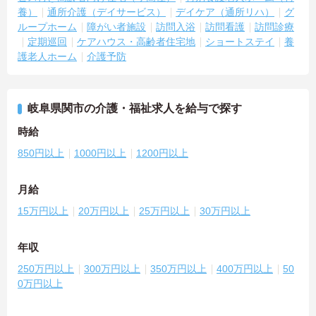
養）
通所介護（デイサービス）
デイケア（通所リハ）
グ
ループホーム
障がい者施設
訪問入浴
訪問看護
訪問診療
定期巡回
ケアハウス・高齢者住宅地
ショートステイ
養
護老人ホーム
介護予防
岐阜県関市の介護・福祉求人を給与で探す
時給
850円以上
1000円以上
1200円以上
月給
15万円以上
20万円以上
25万円以上
30万円以上
年収
250万円以上
300万円以上
350万円以上
400万円以上
50
0万円以上