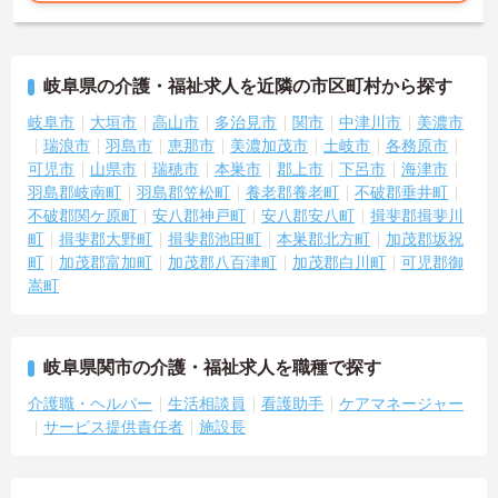
岐阜県の介護・福祉求人を近隣の市区町村から探す
岐阜市
大垣市
高山市
多治見市
関市
中津川市
美濃市
瑞浪市
羽島市
恵那市
美濃加茂市
土岐市
各務原市
可児市
山県市
瑞穂市
本巣市
郡上市
下呂市
海津市
羽島郡岐南町
羽島郡笠松町
養老郡養老町
不破郡垂井町
不破郡関ケ原町
安八郡神戸町
安八郡安八町
揖斐郡揖斐川
町
揖斐郡大野町
揖斐郡池田町
本巣郡北方町
加茂郡坂祝
町
加茂郡富加町
加茂郡八百津町
加茂郡白川町
可児郡御
嵩町
岐阜県関市の介護・福祉求人を職種で探す
介護職・ヘルパー
生活相談員
看護助手
ケアマネージャー
サービス提供責任者
施設長