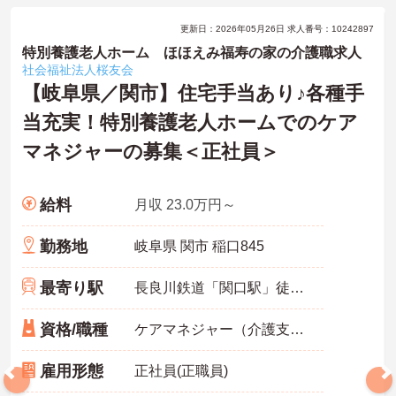
更新日：2026年05月26日 求人番号：10242897
特別養護老人ホーム ほほえみ福寿の家の介護職求人
社会福祉法人桜友会
【岐阜県／関市】住宅手当あり♪各種手
当充実！特別養護老人ホームでのケア
マネジャーの募集＜正社員＞
給料
月収 23.0万円～
勤務地
岐阜県 関市 稲口845
最寄り駅
長良川鉄道「関口駅」徒歩19分
資格/職種
ケアマネジャー（介護支援専門員）必須 経験3年以上必須
雇用形態
正社員(正職員)