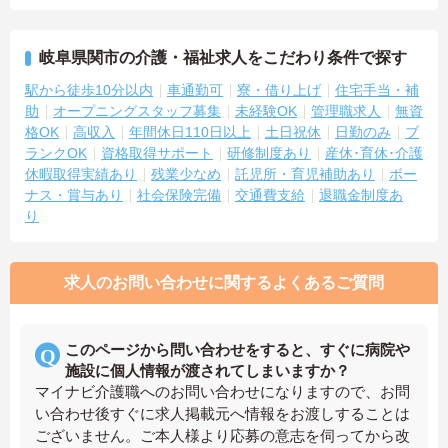
岐阜県関市の介護・福祉求人をこだわり条件で探す
駅から徒歩10分以内
車通勤可
寮・借り上げ
住宅手当・補
助
オープニングスタッフ募集
未経験OK
管理職求人
無資
格OK
高収入
年間休日110日以上
土日祝休
日勤のみ
ブ
ランクOK
資格取得サポート
研修制度あり
産休･育休･介護
休暇取得実績あり
残業少なめ
託児所・育児補助あり
ボー
ナス・賞与あり
社会保険完備
交通費支給
退職金制度あ
り
求人のお問い合わせに関するよくあるご質問
このページから問い合わせをすると、すぐに病院や
施設に個人情報が渡されてしまいますか？
マイナビ介護職へのお問い合わせになりますので、お問
い合わせ後すぐに求人掲載元へ情報をお渡しすることは
ございません。ご本人様より応募の意志を伺ってから改