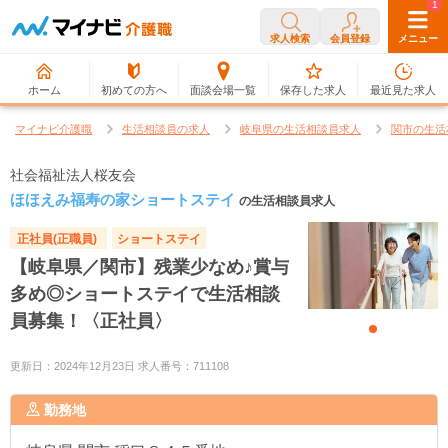
0
1
求人検索
会員登録
メニュー
ホーム
初めての方へ
面談会場一覧
保存した求人
最近見た求人
マイナビ介護職
生活相談員の求人
岐阜県の生活相談員求人
関市の生活
社会福祉法人桜友会
ほほえみ福寿の家ショートステイ
の生活相談員求人
正社員(正職員)
ショートステイ
【岐阜県／関市】残業少なめ♪賞与
多め◎ショートステイで生活相談
員募集！〈正社員〉
更新日：2024年12月23日 求人番号：711108
勤務地