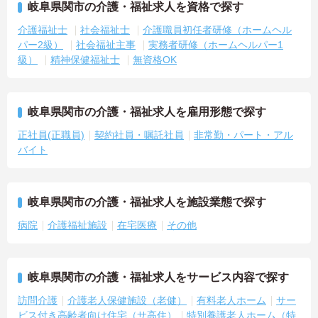
岐阜県関市の介護・福祉求人を資格で探す
介護福祉士
社会福祉士
介護職員初任者研修（ホームヘル
パー2級）
社会福祉主事
実務者研修（ホームヘルパー1
級）
精神保健福祉士
無資格OK
岐阜県関市の介護・福祉求人を雇用形態で探す
正社員(正職員)
契約社員・嘱託社員
非常勤・パート・アル
バイト
岐阜県関市の介護・福祉求人を施設業態で探す
病院
介護福祉施設
在宅医療
その他
岐阜県関市の介護・福祉求人をサービス内容で探す
訪問介護
介護老人保健施設（老健）
有料老人ホーム
サー
ビス付き高齢者向け住宅（サ高住）
特別養護老人ホーム（特