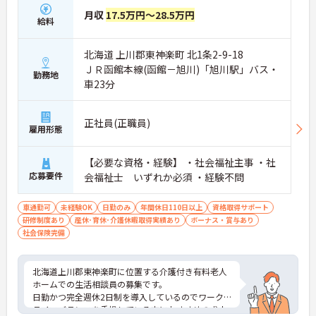
月収
17.5万円～28.5万円
給料
北海道 上川郡東神楽町 北1条2-9-18
ＪＲ函館本線(函館－旭川)「旭川駅」バス・
勤務地
車23分
正社員(正職員)
雇用形態
【必要な資格・経験】 ・社会福祉主事 ・社
応募要件
会福祉士 いずれか必須 ・経験不問
車通勤可
未経験OK
日勤のみ
年間休日110日以上
資格取得サポート
研修制度あり
産休･育休･介護休暇取得実績あり
ボーナス・賞与あり
社会保険完備
北海道上川郡東神楽町に位置する介護付き有料老人
ホームでの生活相談員の募集です。
日勤かつ完全週休2日制を導入しているのでワーク
ライフバランスを重視している方におすすめの求人