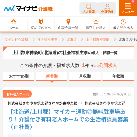
0
0
求人検索
会員登録
メニュー
ホーム
初めての方へ
面談会場一覧
保存した求人
最近見た求人
マイナビ介護職
社会福祉主事
北海道
上川郡東神楽町
北海道の社
上川郡東神楽町(北海道)の社会福祉主事
の求人・転職一覧
1
この条件の介護・福祉求人数
非公開求人
件 ＋
おすすめ順
新着順
月収順
年収順
有料老人ホーム
更新日：2026年02月03日
株式会社さわやか倶楽部さわやか東神楽館
株式会社さわやか倶楽部
【北海道/上川郡】マイカー通勤◎無料駐車場あ
り！介護付き有料老人ホームでの生活相談員募集
〈正社員〉