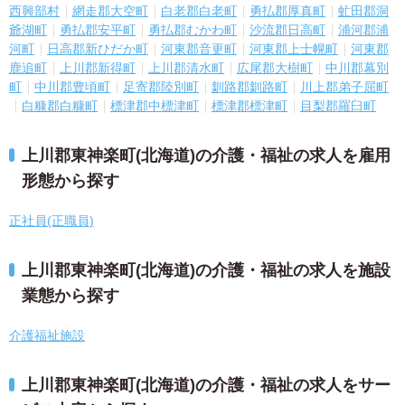
西興部村
網走郡大空町
白老郡白老町
勇払郡厚真町
虻田郡洞
爺湖町
勇払郡安平町
勇払郡むかわ町
沙流郡日高町
浦河郡浦
河町
日高郡新ひだか町
河東郡音更町
河東郡上士幌町
河東郡
鹿追町
上川郡新得町
上川郡清水町
広尾郡大樹町
中川郡幕別
町
中川郡豊頃町
足寄郡陸別町
釧路郡釧路町
川上郡弟子屈町
白糠郡白糠町
標津郡中標津町
標津郡標津町
目梨郡羅臼町
上川郡東神楽町(北海道)の介護・福祉の求人を雇用
形態から探す
正社員(正職員)
上川郡東神楽町(北海道)の介護・福祉の求人を施設
業態から探す
介護福祉施設
上川郡東神楽町(北海道)の介護・福祉の求人をサー