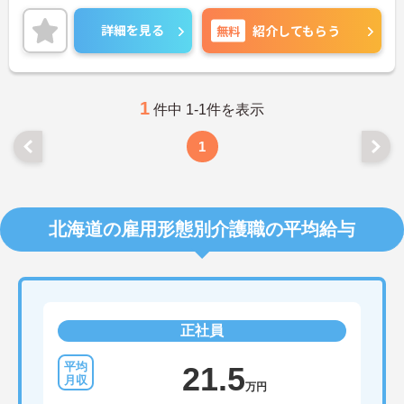
です。
ご興味のある方はご面接のポイントお伝えしますの
詳細を見る
無料
紹介してもらう
でご気軽にお問合せください。
1
件中 1-1件を表示
1
北海道の雇用形態別介護職の平均給与
正社員
21.5
万円