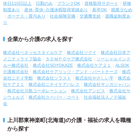
休日110日以上
日勤のみ
ブランクOK
資格取得サポート
研修
制度あり
産休･育休･介護休暇取得実績あり
新卒OK
残業少なめ
ボーナス・賞与あり
社会保険完備
交通費支給
退職金制度あ
り
企業から介護の求人を探す
株式会社ベネッセスタイルケア
株式会社ツクイ
株式会社日本ア
メニティライフ協会
ＳＯＭＰＯケア株式会社
ソーシャルインク
ルー株式会社
株式会社SOYOKAZE
株式会社ケア２１
ALSOK
介護株式会社
株式会社ケアリッツ・アンド・パートナーズ
株式
会社ニチイ学館
株式会社ソラスト
株式会社やさしい手
株式会
社ケア２１
株式会社ニチイケアパレス
株式会社サンガジャパン
株式会社川島コーポレーション
株式会社アンビス
株式会社サ
ンウェルズ
株式会社スーパー・コート
社会福祉法人ノテ福祉
会
上川郡東神楽町(北海道)の介護・福祉の求人を職種
から探す