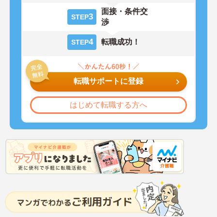
面接・条件交
3
STEP
渉
4
転職成功！
STEP
転職サポートに登録
はじめて転職する方へ