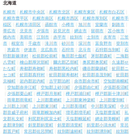
北海道
札幌市
札幌市中央区
札幌市北区
札幌市東区
札幌市白石区
札幌市豊平区
札幌市南区
札幌市西区
札幌市厚別区
札幌市手
稲区
札幌市清田区
函館市
小樽市
旭川市
室蘭市
釧路市
帯広市
北見市
夕張市
岩見沢市
網走市
留萌市
苫小牧市
稚内市
美唄市
江別市
赤平市
紋別市
士別市
名寄市
三笠
市
根室市
千歳市
滝川市
砂川市
深川市
富良野市
登別市
恵庭市
伊達市
北広島市
石狩市
北斗市
石狩郡当別町
石
狩郡新篠津村
松前郡松前町
亀田郡七飯町
茅部郡森町
二海郡
八雲町
檜山郡厚沢部町
爾志郡乙部町
奥尻郡奥尻町
久遠郡せ
たな町
寿都郡寿都町
寿都郡黒松内町
磯谷郡蘭越町
虻田郡ニ
セコ町
虻田郡真狩村
虻田郡留寿都村
虻田郡喜茂別町
虻田郡
京極町
岩内郡岩内町
古宇郡泊村
余市郡余市町
空知郡南幌町
空知郡奈井江町
空知郡上砂川町
夕張郡由仁町
夕張郡長沼町
夕張郡栗山町
樺戸郡月形町
樺戸郡浦臼町
樺戸郡新十津川町
雨竜郡雨竜町
上川郡鷹栖町
上川郡東神楽町
上川郡愛別町
上川郡上川町
上川郡東川町
上川郡美瑛町
中川郡美深町
中川
郡音威子府村
雨竜郡幌加内町
増毛郡増毛町
天塩郡豊富町
礼
文郡礼文町
利尻郡利尻富士町
天塩郡幌延町
網走郡美幌町
網
走郡津別町
斜里郡斜里町
斜里郡清里町
斜里郡小清水町
常呂
郡置戸町
常呂郡佐呂間町
紋別郡遠軽町
紋別郡湧別町
紋別郡