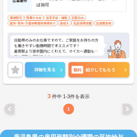
応募要件
ば尚可
車通勤可
残業少なめ
住宅手当・補助
日勤のみ
産休･育休･介護休暇取得実績あり
高収入
社会保険完備
交通費支給
日勤帯のみのお仕事ですので、ご家庭をお持ちの方
も働きやすい勤務時間でオススメです！
最寄駅より徒歩圏内にくわえて、マイカー通勤も可
能と通勤も便利です♪
ご興味ある方には、面接対策ポイントなど、さらに
詳細をお話しいたしますのでお気軽にご相談くださ
詳細を見る
無料
紹介してもらう
い。
3
件中 1-3件を表示
1