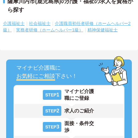
薩摩川内市(鹿児島県)の介護・福祉の求人を資格か
ら探す
介護福祉士
社会福祉士
介護職員初任者研修（ホームヘルパー2
級）
実務者研修（ホームヘルパー1級）
精神保健福祉士
マイナビ介護職に
お気軽にご相談
下さい！
マイナビ介護
1
STEP
職にご登録
2
求人のご紹介
STEP
面接・条件交
3
STEP
渉