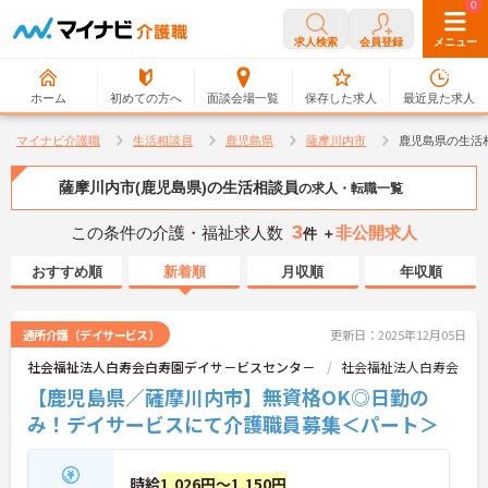
0
0
求人検索
会員登録
メニュー
ホーム
初めての方へ
面談会場一覧
保存した求人
最近見た求人
マイナビ介護職
生活相談員
鹿児島県
薩摩川内市
鹿児島県の生活
薩摩川内市(鹿児島県)の生活相談員
の求人・転職一覧
3
この条件の介護・福祉求人数
非公開求人
件 ＋
おすすめ順
新着順
月収順
年収順
通所介護（デイサービス）
更新日：2025年12月05日
社会福祉法人白寿会白寿園デイサ－ビスセンタ－
社会福祉法人白寿会
【鹿児島県／薩摩川内市】無資格OK◎日勤の
み！デイサービスにて介護職員募集＜パート＞
時給
1,026円～1,150円