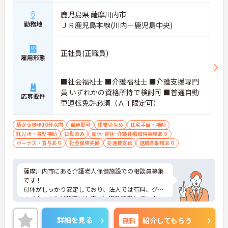
鹿児島県 薩摩川内市
勤務地
ＪＲ鹿児島本線(川内－鹿児島中央)
正社員(正職員)
雇用形態
■社会福祉士 ■介護福祉士 ■介護支援専門
員 いずれかの資格所持で検討可 ■普通自動
応募要件
車運転免許必須（ＡＴ限定可）
駅から徒歩10分以内
車通勤可
残業少なめ
住宅手当・補助
託児所・育児補助
日勤のみ
産休･育休･介護休暇取得実績あり
ボーナス・賞与あり
社会保険完備
交通費支給
退職金制度あり
薩摩川内市にある介護老人保健施設での相談員募集
です！
母体がしっかり安定しており、法人では有料、グル
ープホームなど薩摩川内市内に複数運営していま
す。
「子育てサポート企業」として、厚生労働大臣の認
詳細を見る
無料
紹介してもらう
定（くるみん認定）を受けています！