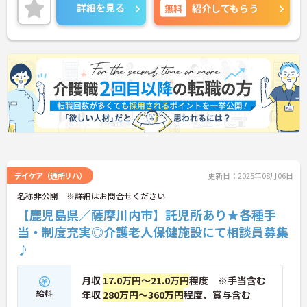
詳細をお話しいたしますのでお気軽にご相談くださ
詳細を見る
無料
紹介してもらう
い。
デイケア（通所リハ）
更新日：2025年08月06日
名称非公開 ※詳細はお問合せください
【鹿児島県／薩摩川内市】託児所あり★各種手
当・制度充実◎介護老人保健施設にて相談員募集
♪
月収
17.0万円～21.0万円
程度 ※手当含む
給料
年収
280万円～360万円
程度、賞与含む