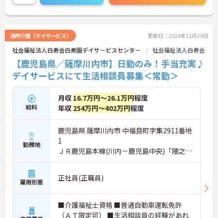
保育所の設置や育児休業の取得実績など、従業員の
仕事と子育ての両立支援に積極的に取り組みをされ
ています。お子さんがいらっしゃる方にオススメで
す！
通所介護（デイサービス）
更新日：2024年11月29日
ご興味がある方は是非一度マイナビまでお問合せ下
社会福祉法人白寿会白寿園デイサ－ビスセンタ－
社会福祉法人白寿会
さい。更に詳細などお伝えします。
【鹿児島県／薩摩川内市】日勤のみ！手当充実♪
デイサービスにて生活相談員募集＜常勤＞
月収
16.7万円～26.1万円
程度
給料
年収
254万円～402万円
程度
鹿児島県 薩摩川内市 中福良町字集2911番地
1
勤務地
ＪＲ鹿児島本線(川内－鹿児島中央)「隈之城
駅」徒歩14分
正社員(正職員)
雇用形態
■介護福祉士資格 ■普通自動車運転免許
（ＡＴ限定可） ■生活相談員の経験があれ