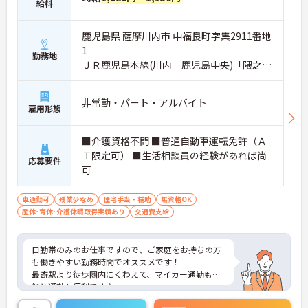
給料
鹿児島県 薩摩川内市 中福良町字集2911番地
1
勤務地
ＪＲ鹿児島本線(川内－鹿児島中央)「隈之城
駅」徒歩14分
非常勤・パート・アルバイト
雇用形態
■介護資格不問 ■普通自動車運転免許（Ａ
Ｔ限定可） ■生活相談員の経験があれば尚
応募要件
可
車通勤可
残業少なめ
住宅手当・補助
無資格OK
産休･育休･介護休暇取得実績あり
交通費支給
日勤帯のみのお仕事ですので、ご家庭をお持ちの方
も働きやすい勤務時間でオススメです！
最寄駅より徒歩圏内にくわえて、マイカー通勤も可
能と通勤も便利です♪
ご興味ある方には、面接対策ポイントなど、さらに