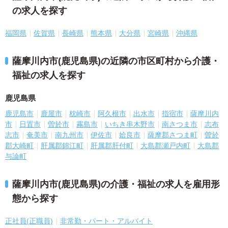
の求人を探す
福岡県
佐賀県
長崎県
熊本県
大分県
宮崎県
沖縄県
薩摩川内市(鹿児島県)の近隣の市区町村から介護・
福祉の求人を探す
鹿児島県
鹿児島市
鹿屋市
枕崎市
阿久根市
出水市
指宿市
薩摩川内
市
日置市
曽於市
霧島市
いちき串木野市
南さつま市
志布
志市
奄美市
南九州市
伊佐市
姶良市
薩摩郡さつま町
曽於
郡大崎町
肝属郡錦江町
肝属郡肝付町
大島郡瀬戸内町
大島郡
与論町
薩摩川内市(鹿児島県)の介護・福祉の求人を雇用形
態から探す
正社員(正職員)
非常勤・パート・アルバイト