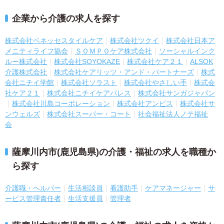
企業から介護の求人を探す
株式会社ベネッセスタイルケア
株式会社ツクイ
株式会社日本ア
メニティライフ協会
ＳＯＭＰＯケア株式会社
ソーシャルインク
ルー株式会社
株式会社SOYOKAZE
株式会社ケア２１
ALSOK
介護株式会社
株式会社ケアリッツ・アンド・パートナーズ
株式
会社ニチイ学館
株式会社ソラスト
株式会社やさしい手
株式会
社ケア２１
株式会社ニチイケアパレス
株式会社サンガジャパン
株式会社川島コーポレーション
株式会社アンビス
株式会社サ
ンウェルズ
株式会社スーパー・コート
社会福祉法人ノテ福祉
会
薩摩川内市(鹿児島県)の介護・福祉の求人を職種か
ら探す
介護職・ヘルパー
生活相談員
看護助手
ケアマネージャー
サ
ービス管理責任者
生活支援員
管理者