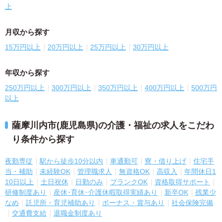
上
月収から探す
15万円以上
20万円以上
25万円以上
30万円以上
年収から探す
250万円以上
300万円以上
350万円以上
400万円以上
500万円
以上
薩摩川内市(鹿児島県)の介護・福祉の求人をこだわ
り条件から探す
夜勤専従
駅から徒歩10分以内
車通勤可
寮・借り上げ
住宅手
当・補助
未経験OK
管理職求人
無資格OK
高収入
年間休日1
10日以上
土日祝休
日勤のみ
ブランクOK
資格取得サポート
研修制度あり
産休･育休･介護休暇取得実績あり
新卒OK
残業少
なめ
託児所・育児補助あり
ボーナス・賞与あり
社会保険完備
交通費支給
退職金制度あり