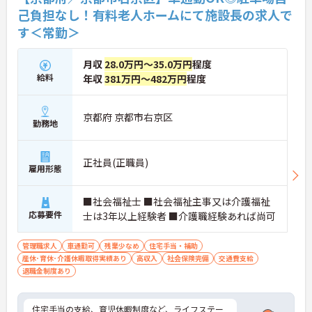
己負担なし！有料老人ホームにて施設長の求人で
す＜常勤＞
月収
28.0万円～35.0万円
程度
給料
年収
381万円～482万円
程度
京都府 京都市右京区
勤務地
正社員(正職員)
雇用形態
■社会福祉士 ■社会福祉主事又は介護福祉
応募要件
士は3年以上経験者 ■介護職経験あれば尚可
管理職求人
車通勤可
残業少なめ
住宅手当・補助
産休･育休･介護休暇取得実績あり
高収入
社会保険完備
交通費支給
退職金制度あり
住宅手当の支給、育児休暇制度など、ライフステー