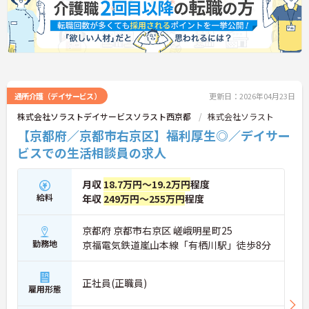
通所介護（デイサービス）
更新日：2026年04月23日
株式会社ソラストデイサービスソラスト西京都
株式会社ソラスト
【京都府／京都市右京区】福利厚生◎／デイサー
ビスでの生活相談員の求人
月収
18.7万円～19.2万円
程度
給料
年収
249万円～255万円
程度
京都府 京都市右京区 嵯峨明星町25
勤務地
京福電気鉄道嵐山本線「有栖川駅」徒歩8分
正社員(正職員)
雇用形態