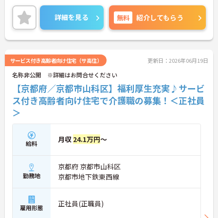
てチャレンジできる環境です。
また、年間休日114日とお休みも多め、メリハリを
詳細を見る
無料
紹介してもらう
つけてはたらくことができます。
ご興味のある方には、面接対策ポイントなど、さら
に詳細をお話いたしますので、お気軽にご相談くだ
さい。
サービス付き高齢者向け住宅（サ高住）
更新日：2026年06月19日
名称非公開 ※詳細はお問合せください
【京都府／京都市山科区】福利厚生充実♪サービ
ス付き高齢者向け住宅で介護職の募集！＜正社員
＞
月収
24.1万円
～
給料
京都府 京都市山科区
勤務地
京都市地下鉄東西線
正社員(正職員)
雇用形態