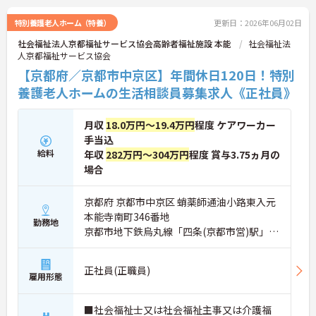
年間休日120日！残業少なめ！各種手当や福利厚生
制度が充実しており安定した環境で長期就業が可能
特別養護老人ホーム（特養）
更新日：2026年06月02日
です。
社会福祉法人京都福祉サービス協会高齢者福祉施設 本能
社会福祉法
ご興味ある方には、面接のポイントなど、さらに詳
人京都福祉サービス協会
細をお話致しますのでお気軽にご相談ください。
【京都府／京都市中京区】年間休日120日！特別
養護老人ホームの生活相談員募集求人《正社員》
月収
18.0万円～19.4万円
程度 ケアワーカー
手当込
給料
年収
282万円～304万円
程度 賞与3.75ヵ月の
場合
京都府 京都市中京区 蛸薬師通油小路東入元
本能寺南町346番地
勤務地
京都市地下鉄烏丸線「四条(京都市営)駅」徒
歩11分
正社員(正職員)
雇用形態
■社会福祉士又は社会福祉主事又は介護福