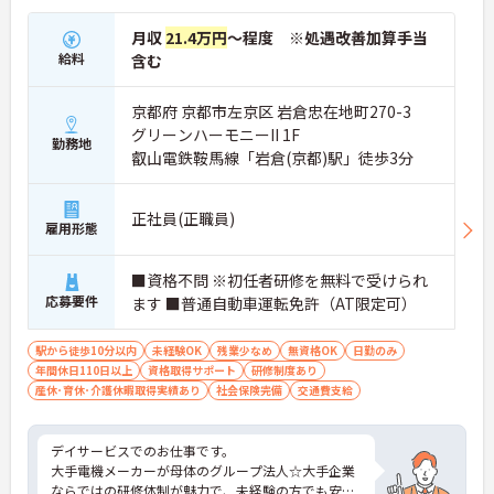
月収
21.4万円
～程度 ※処遇改善加算手当
給料
含む
京都府 京都市左京区 岩倉忠在地町270-3
グリーンハーモニーII 1F
勤務地
叡山電鉄鞍馬線「岩倉(京都)駅」徒歩3分
正社員(正職員)
雇用形態
■資格不問 ※初任者研修を無料で受けられ
応募要件
ます ■普通自動車運転免許（AT限定可）
駅から徒歩10分以内
未経験OK
残業少なめ
無資格OK
日勤のみ
年間休日110日以上
資格取得サポート
研修制度あり
産休･育休･介護休暇取得実績あり
社会保険完備
交通費支給
デイサービスでのお仕事です。
大手電機メーカーが母体のグループ法人☆大手企業
ならではの研修体制が魅力で、未経験の方でも安心