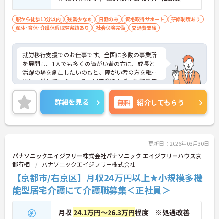
援・直接支援の経験がある方歓迎
駅から徒歩10分以内
残業少なめ
日勤のみ
資格取得サポート
研修制度あり
産休･育休･介護休暇取得実績あり
社会保険完備
交通費支給
就労移行支援でのお仕事です。全国に多数の事業所
を展開し、1人でも多くの障がい者の方に、成長と
活躍の場を創出したいのもと、障がい者の方を継続
的に支援しています。他、児童発達支援、放課後等
デイサービスも展開しており安定感も抜群です。
ご興味ある方には、面接対策ポイントなど、さらに
詳細を見る
無料
紹介してもらう
詳細をお話しいたしますのでお気軽にご相談くださ
い！
更新日：2026年03月30日
パナソニックエイジフリー株式会社パナソニック エイジフリーハウス京
都有栖
パナソニックエイジフリー株式会社
【京都市/右京区】月収24万円以上★小規模多機
能型居宅介護にて介護職募集＜正社員＞
月収
24.1万円～26.3万円
程度 ※処遇改善