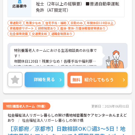
祉士（2年以上の経験要） ■普通自動車運転
応募要件
免許（AT限定可）
車通勤可
残業少なめ
住宅手当・補助
日勤のみ
年間休日110日以上
資格取得サポート
研修制度あり
産休･育休･介護休暇取得実績あり
社会保険完備
交通費支給
退職金制度あり
特別養護老人ホームにおける生活相談員のお仕事で
す！
年間休日120日！残業少なめ！各種手当や福利厚生
制度が充実しており安定した環境で長期就業が可能
です。
ご興味ある方には、面接のポイントなど、さらに詳
詳細を見る
無料
紹介してもらう
細をお話致しますのでお気軽にご相談ください。
特別養護老人ホーム（特養）
更新日：2026年06月01日
社会福祉法人リガーレ暮らしの架け橋地域密着型ケアセンターおんまえど
おり
社会福祉法人リガーレ暮らしの架け橋
【京都府／京都市】日数相談OK◎週3～5日！地