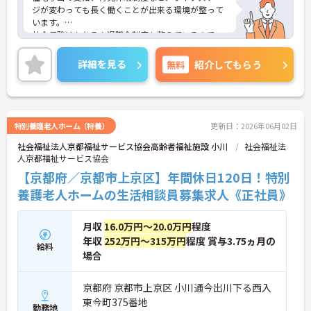
ジが変わっても長く働くことが出来る環境が整って
います。
社会保険はもちろん退職金制度も整えているので、
安心してお仕事を続けられますよ。
ご興味ある方には、面接対策ポイントなど、さらに
詳細を見る
無料
紹介してもらう
詳細をお話しいたしますのでお気軽にご相談くださ
い。
特別養護老人ホーム（特養）
更新日：2026年06月02日
社会福祉法人京都福祉サービス協会高齢者福祉施設 小川
社会福祉法
人京都福祉サービス協会
【京都府／京都市上京区】年間休日120日！特別
養護老人ホームの生活相談員募集求人《正社員》
月収
16.0万円～20.0万円
程度
年収
252万円～315万円
程度 賞与3.75ヵ月の
給料
場合
京都府 京都市上京区 小川通今出川下る西入
東今町375番地
勤務地