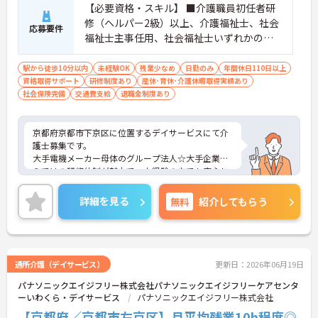
【必要資格・スキル】 ■介護職員初任者研
修（ヘルパー2級）以上、介護福祉士、社会
応募要件
福祉士主事任用、社会福祉士いずれかの資
格をお持ちの方 ■普通自動車運転免許（AT
限定可）
駅から徒歩10分以内
未経験OK
残業少なめ
日勤のみ
年間休日110日以上
資格取得サポート
研修制度あり
産休･育休･介護休暇取得実績あり
社会保険完備
交通費支給
退職金制度あり
京都府京都市下京区に位置するデイサービスにて介
護士募集です。
大手電機メーカー母体のグループ法人☆大手企業な
らではの研修体制が魅力で、未経験の方でも安心し
てチャレンジできる環境です。
また、年間休日114日とお休みも多め、メリハリを
詳細を見る
無料
紹介してもらう
つけてはたらくことができます。
ご興味のある方には、面接対策ポイントなど、さら
に詳細をお話いたしますので、お気軽にご相談くだ
さい。
通所介護（デイサービス）
更新日：2026年06月19日
パナソニックエイジフリー株式会社パナソニックエイジフリーケアセンタ
ーいわくら・デイサービス
パナソニックエイジフリー株式会社
【京都府／京都市左京区】月平均残業10h程度◎