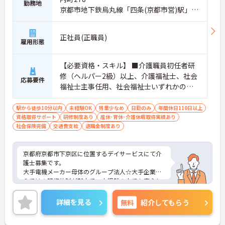
勤務地
京都市地下鉄烏丸線「四条(京都市営)駅」徒
歩7分
正社員(正職員)
雇用形態
【必要資格・スキル】 ■介護職員初任者研
修（ヘルパー2級）以上、介護福祉士、社会
応募要件
福祉士主事任用、社会福祉士いずれかの資
格をお持ちの方 ■普通自動車運転免許（AT
限定可）
駅から徒歩10分以内
未経験OK
残業少なめ
日勤のみ
年間休日110日以上
資格取得サポート
研修制度あり
産休･育休･介護休暇取得実績あり
社会保険完備
交通費支給
退職金制度あり
京都府京都市下京区に位置するデイサービスにて介
護士募集です。
大手電機メーカー母体のグループ法人☆大手企業な
らではの研修体制が魅力で、未経験の方でも安心し
てチャレンジできる環境です。
また、年間休日114日とお休みも多め、メリハリを
詳細を見る
無料
紹介してもらう
つけてはたらくことができます。
ご興味のある方には、面接対策ポイントなど、さら