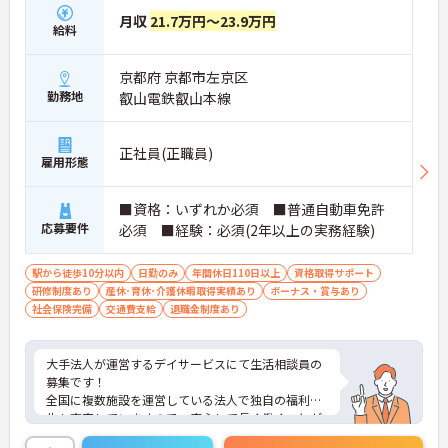
月収
21.7万円～23.9万円
給料
京都府 京都市左京区
勤務地
叡山電鉄叡山本線
正社員(正職員)
雇用形態
■資格：いずれか必須 ■普通自動車免許
応募要件
必須 ■経験：必須(2年以上の実務経験)
駅から徒歩10分以内
日勤のみ
年間休日110日以上
資格取得サポート
研修制度あり
産休･育休･介護休暇取得実績あり
ボーナス・賞与あり
社会保険完備
交通費支給
退職金制度あり
大手法人が運営するデイサービスにて生活相談員の
募集です！
全国に複数施設を運営している法人で独自の福利厚
生も充実していますので、安心して長く働くことが
できます◎