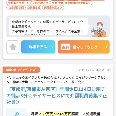
資格取得サポート
研修制度あり
産休･育休･介護休暇取得実績あり
社会保険完備
交通費支給
退職金制度あり
京都府京都市左京区に位置するデイサービスにて介
護士募集です。
大手電機メーカー母体のグループ法人☆大手企業な
らではの研修体制が魅力で、未経験の方でも安心し
てチャレンジできる環境です。
また、年間休日114日とお休みも多め、メリハリを
詳細を見る
無料
紹介してもらう
つけてはたらくことができます。
ご興味のある方には、面接対策ポイントなど、さら
に詳細をお話いたしますので、お気軽にご相談くだ
さい。
通所介護（デイサービス）
更新日：2026年06月19日
パナソニックエイジフリー株式会社パナソニック エイジフリーケアセン
ター神宮丸太町
パナソニックエイジフリー株式会社
【京都府/京都市左京区】年間休日114日◎駅チ
カ徒歩3分☆デイサービスにて介護職員募集＜正
社員＞
月収
21.7万円～23.9万円
程度 ※処遇改善