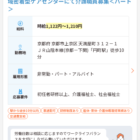
域密着型ケアセンターにて介護職員募集＜パート
＞
時給
1,122円～1,210円
給料
京都府 京都市上京区 天満屋町３１２－１
ＪＲ山陰本線(京都－下関)「円町駅」徒歩10
勤務地
分
非常勤・パート・アルバイト
雇用形態
初任者研修以上、介護福祉士、社会福祉士
応募要件
駅から徒歩10分以内
車通勤可
研修制度あり
産休･育休･介護休暇取得実績あり
交通費支給
労働日数は相談に応じますのでワークライフバラン
スを大切にしながら働いていただけます。