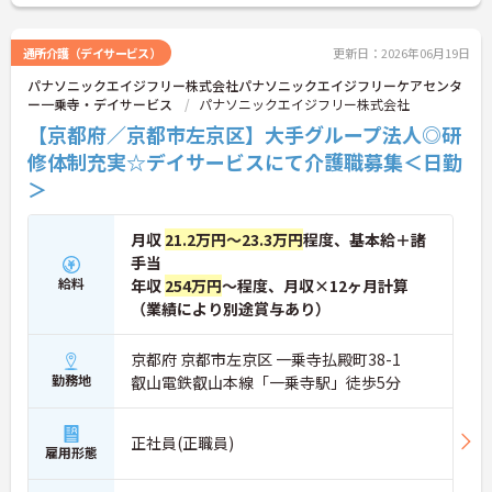
さい。
通所介護（デイサービス）
更新日：2026年06月19日
パナソニックエイジフリー株式会社パナソニックエイジフリーケアセンタ
ー一乗寺・デイサービス
パナソニックエイジフリー株式会社
【京都府／京都市左京区】大手グループ法人◎研
修体制充実☆デイサービスにて介護職募集＜日勤
＞
月収
21.2万円～23.3万円
程度、基本給＋諸
手当
給料
年収
254万円
～程度、月収×12ヶ月計算
（業績により別途賞与あり）
京都府 京都市左京区 一乗寺払殿町38-1
勤務地
叡山電鉄叡山本線「一乗寺駅」徒歩5分
正社員(正職員)
雇用形態