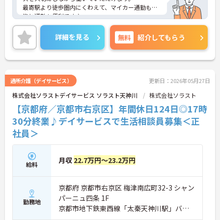
最寄駅より徒歩圏内にくわえて、マイカー通勤も可
能と通勤も便利です♪
ご興味がある方は是非一度マイナビまでお問合せ下
さい。更に詳細などお伝えします。
詳細を見る
無料
紹介してもらう
通所介護（デイサービス）
更新日：2026年05月27日
株式会社ソラストデイサービス ソラスト天神川
株式会社ソラスト
【京都府／京都市右京区】年間休日124日◎17時
30分終業♪デイサービスで生活相談員募集＜正
社員＞
月収
22.7万円～23.2万円
給料
京都府 京都市右京区 梅津南広町32-3 シャン
パーニュ四条 1F
勤務地
京都市地下鉄東西線「太秦天神川駅」バ
ス・車8分