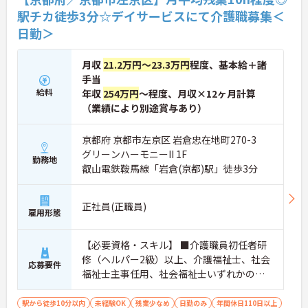
駅チカ徒歩3分☆デイサービスにて介護職募集＜
日勤＞
月収
21.2万円～23.3万円
程度、基本給＋諸
手当
給料
年収
254万円
～程度、月収×12ヶ月計算
（業績により別途賞与あり）
京都府 京都市左京区 岩倉忠在地町270-3
グリーンハーモニーII 1F
勤務地
叡山電鉄鞍馬線「岩倉(京都)駅」徒歩3分
正社員(正職員)
雇用形態
【必要資格・スキル】 ■介護職員初任者研
修（ヘルパー2級）以上、介護福祉士、社会
応募要件
福祉士主事任用、社会福祉士いずれかの資
格をお持ちの方 ■普通自動車運転免許（AT
限定可）
駅から徒歩10分以内
未経験OK
残業少なめ
日勤のみ
年間休日110日以上