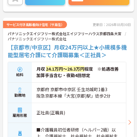
ご興味のある方には、面接対策ポイントなど、さら
に詳細をお話いたしますので、お気軽にご相談くだ
さい。
サービス付き高齢者向け住宅（サ高住）
更新日：2026年03月30日
パナソニックエイジフリー株式会社エイジフリーハウス京都四条大宮
パナソニックエイジフリー株式会社
【京都市/中京区】月収24万円以上★小規模多機
能型居宅介護にて介護職募集＜正社員＞
月収
24.1万円～26.3万円
程度 ※処遇改善
給料
加算手当含む・夜勤4回想定
京都府 京都市中京区 壬生坊城町1番3
勤務地
阪急京都本線「大宮(京都)駅」徒歩2分
正社員(正職員)
雇用形態
■介護職員初任者研修（ヘルパー2級）以
上、介護福祉士、社会福祉士、社会福祉主