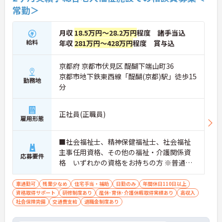
常勤＞
月収
18.5万円～28.2万円
程度 諸手当込
給料
年収
281万円～428万円
程度 賞与込
京都府 京都市伏見区 醍醐下端山町36
京都市地下鉄東西線「醍醐(京都)駅」徒歩15
勤務地
分
正社員(正職員)
雇用形態
■社会福祉士、精神保健福祉士、社会福祉
主事任用資格、その他の福祉・介護関係資
応募要件
格 いずれかの資格をお持ちの方 ※普通自
動車運転免許（AT限定可）あれば尚可
車通勤可
残業少なめ
住宅手当・補助
日勤のみ
年間休日110日以上
資格取得サポート
研修制度あり
産休･育休･介護休暇取得実績あり
高収入
社会保険完備
交通費支給
退職金制度あり