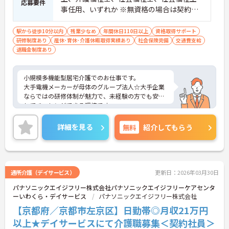
応募要件
事任用、いずれか ※無資格の場合は契約社
員入社スタート ■普通自動車運転免許（AT
限定可）
駅から徒歩10分以内
残業少なめ
年間休日110日以上
資格取得サポート
研修制度あり
産休･育休･介護休暇取得実績あり
社会保険完備
交通費支給
退職金制度あり
小規模多機能型居宅介護でのお仕事です。
大手電機メーカーが母体のグループ法人☆大手企業
ならではの研修体制が魅力で、未経験の方でも安心
してチャレンジできる環境です。
また、年間休日114日とお休みも多め、メリハリを
つけてはたらくことができます。
詳細を見る
無料
紹介してもらう
ご興味のある方には、面接対策ポイントなど、さら
に詳細をお話いたしますので、お気軽にご相談くだ
さい。
通所介護（デイサービス）
更新日：2026年03月30日
パナソニックエイジフリー株式会社パナソニックエイジフリーケアセンタ
ーいわくら・デイサービス
パナソニックエイジフリー株式会社
【京都府／京都市左京区】日勤帯◎月収21万円
以上★デイサービスにて介護職募集＜契約社員＞