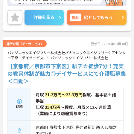
してチャレンジできる環境です。
また、年間休日114日とお休みも多め、メリハリを
つけてはたらくことができます。
詳細を見る
無料
紹介してもらう
ご興味のある方には、面接対策ポイントなど、さら
に詳細をお話いたしますので、お気軽にご相談くだ
さい。
通所介護（デイサービス）
更新日：2026年03月30日
パナソニックエイジフリー株式会社パナソニックエイジフリーケアセンタ
ー下京・デイサービス
パナソニックエイジフリー株式会社
【京都府／京都市下京区】駅チカ徒歩7分！充実
の教育体制が魅力◎デイサービスにて介護職募集
＜日勤＞
月収
21.2万円～23.3万円
程度、基本給＋諸
手当
給料
年収
254万円
～程度、月収×12ヶ月計算
（業績により別途賞与あり）
京都府 京都市下京区 高辻通新町西入ル堀之
内町278