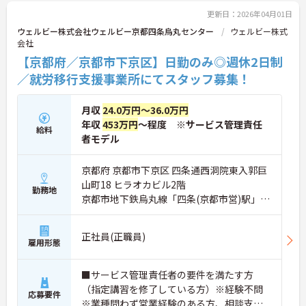
更新日：2026年04月01日
ウェルビー株式会社ウェルビー京都四条烏丸センター
ウェルビー株式
会社
【京都府／京都市下京区】日勤のみ◎週休2日制
／就労移行支援事業所にてスタッフ募集！
月収
24.0万円～36.0万円
年収
453万円
～程度 ※サービス管理責任
給料
者モデル
京都府 京都市下京区 四条通西洞院東入郭巨
山町18 ヒラオカビル2階
勤務地
京都市地下鉄烏丸線「四条(京都市営)駅」徒
歩5分
正社員(正職員)
雇用形態
■サービス管理責任者の要件を満たす方
（指定講習を修了している方）※経験不問
応募要件
※業種問わず営業経験のある方、相談支