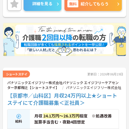
年間休日110日以上でしっかりお休みも取得できる
詳細を見る
無料
紹介してもらう
ので、ワークライフバランスを大切にしたい方にオ
ススメです！
ご興味のある方には、面接対策ポイントなど、さら
に詳細をお話しいたしますのでお気軽にご相談くだ
さい！
ショートステイ
更新日：2026年06月19日
パナソニックエイジフリー株式会社パナソニック エイジフリーケアセン
ター京都椥辻【ショートステイ】
パナソニックエイジフリー株式会社
【京都市／山科区】月収24万円以上★ショート
ステイにて介護職募集＜正社員＞
月収
24.1万円～26.3万円
程度 ※処遇改善
給料
加算手当含む・夜勤4回想定