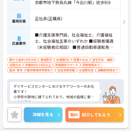
京都市地下鉄烏丸線「今出川駅」徒歩8分
正社員(正職員)
雇用形態
■介護支援専門員、社会福祉士、介護福祉
士、社会福祉主事のいずれか ■経験者優遇
応募要件
（未経験者応相談） ■普通自動車運転免許
（AT限定可）
駅から徒歩10分以内
車通勤可
未経験OK
残業少なめ
住宅手当・補助
日勤のみ
年間休日110日以上
資格取得サポート
研修制度あり
産休･育休･介護休暇取得実績あり
社会保険完備
交通費支給
退職金制度あり
デイサービスセンターにおけるケアワーカーのお仕
事です！
小学校の跡地に建てられており、地域の皆様に愛さ
れる施設です！
同法人の他施設との合同レクリエーションもあり、
利用者想いの施設です。
詳細を見る
無料
紹介してもらう
合同研修も沢山ございますので、スキルアップを目
指せる環境です。