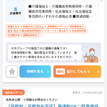
■介護福祉士・介護職員実務者研修・介護
職員初任者研修・社会福祉士・社会福祉主
応募要件
事任用のいずれかの資格必須 ■普通自動車
免許（AT限定可）必須
残業少なめ
年間休日110日以上
資格取得サポート
研修制度あり
産休･育休･介護休暇取得実績あり
ボーナス・賞与あり
社会保険完備
交通費支給
退職金制度あり
大手グループの施設での介護職の募集です！
団体保険割引等、福利厚生が充実しています♪ 長
く働きやすい環境を求める方におすすめです◎
しっかりと研修制度も整っているので、スキルに自
信がない方でもご安心ください☆
ご興味のある方には、面接対策ポイントなど、さら
詳細を見る
無料
紹介してもらう
に詳細をお話しいたしますのでお気軽にご相談くだ
さい！
有料老人ホーム
更新日：2026年06月16日
名称非公開 ※詳細はお問合せください
【京都府／京都市右京区】車通勤OK◎駐車場自