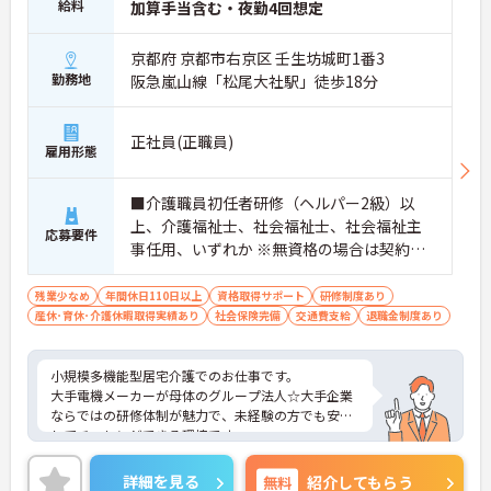
給料
加算手当含む・夜勤4回想定
京都府 京都市右京区 壬生坊城町1番3
勤務地
阪急嵐山線「松尾大社駅」徒歩18分
正社員(正職員)
雇用形態
■介護職員初任者研修（ヘルパー2級）以
上、介護福祉士、社会福祉士、社会福祉主
応募要件
事任用、いずれか ※無資格の場合は契約社
員入社スタート ■普通自動車運転免許（AT
限定可）
残業少なめ
年間休日110日以上
資格取得サポート
研修制度あり
産休･育休･介護休暇取得実績あり
社会保険完備
交通費支給
退職金制度あり
小規模多機能型居宅介護でのお仕事です。
大手電機メーカーが母体のグループ法人☆大手企業
ならではの研修体制が魅力で、未経験の方でも安心
してチャレンジできる環境です。
また、年間休日114日とお休みも多め、メリハリを
つけてはたらくことができます。
詳細を見る
無料
紹介してもらう