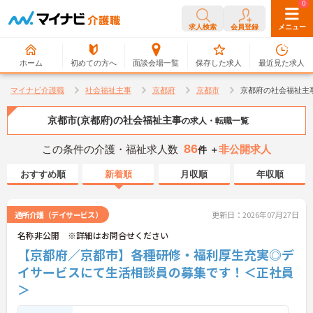
0
0
求人検索
会員登録
メニュー
ホーム
初めての方へ
面談会場一覧
保存した求人
最近見た求人
マイナビ介護職
社会福祉主事
京都府
京都市
京都府の社会福祉主
京都市(京都府)の社会福祉主事
の求人・転職一覧
86
この条件の介護・福祉求人数
非公開求人
件 ＋
おすすめ順
新着順
月収順
年収順
通所介護（デイサービス）
更新日：2026年07月27日
名称非公開 ※詳細はお問合せください
【京都府／京都市】各種研修・福利厚生充実◎デ
イサービスにて生活相談員の募集です！＜正社員
＞