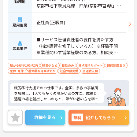
勤務地
京都市地下鉄烏丸線「四条(京都市営)駅」徒
歩7分
正社員(正職員)
雇用形態
■サービス管理責任者の要件を満たす方
（指定講習を修了している方）※経験不問
応募要件
※業種問わず営業経験のある方、相談支
援・直接支援の経験がある方歓迎
駅から徒歩10分以内
残業少なめ
日勤のみ
資格取得サポート
研修制度あり
産休･育休･介護休暇取得実績あり
社会保険完備
交通費支給
就労移行支援でのお仕事です。全国に多数の事業所
を展開し、1人でも多くの障がい者の方に、成長と
活躍の場を創出したいのもと、障がい者の方を継続
的に支援しています。他、児童発達支援、放課後等
デイサービスも展開しており安定感も抜群です。
ご興味ある方には、面接対策ポイントなど、さらに
詳細を見る
無料
紹介してもらう
詳細をお話しいたしますのでお気軽にご相談くださ
い！