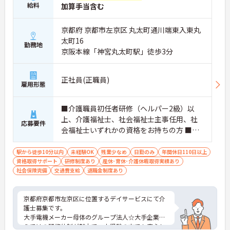
給料
加算手当含む
京都府 京都市左京区 丸太町通川端東入東丸
太町16
勤務地
京阪本線「神宮丸太町駅」徒歩3分
正社員(正職員)
雇用形態
■介護職員初任者研修（ヘルパー2級）以
上、介護福祉士、社会福祉士主事任用、社
応募要件
会福祉士いずれかの資格をお持ちの方 ■普
通自動車運転免許（AT限定可）
駅から徒歩10分以内
未経験OK
残業少なめ
日勤のみ
年間休日110日以上
資格取得サポート
研修制度あり
産休･育休･介護休暇取得実績あり
社会保険完備
交通費支給
退職金制度あり
京都府京都市左京区に位置するデイサービスにて介
護士募集です。
大手電機メーカー母体のグループ法人☆大手企業な
らではの研修体制が魅力で、未経験の方でも安心し