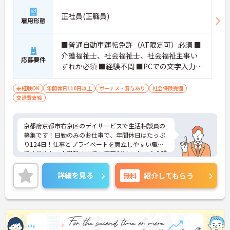
正社員(正職員)
雇用形態
■普通自動車運転免許（AT限定可）必須 ■
介護福祉士、社会福祉士、社会福祉主事い
応募要件
ずれか必須 ■経験不問 ■PCでの文字入力ス
キルあれば尚可
未経験OK
年間休日110日以上
ボーナス・賞与あり
社会保険完備
交通費支給
京都府京都市右京区のデイサービスで生活相談員の
募集です！日勤のみのお仕事で、年間休日はたっぷ
り124日！仕事とプライベートを両立しやすい職場
です◎また、未経験の方でも応募OK！これから介護
業界に挑戦したいという方にピッタリの職場です♪
ご興味のある方は面接ポイントをお伝えしますの
詳細を見る
無料
紹介してもらう
で、お気軽にご相談ください！