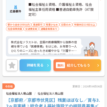
■社会福祉士資格、介護福祉士資格、社会
福祉主事任用資格 ■普通自動車免許（AT限
応募要件
定可）
駅から徒歩10分以内
車通勤可
残業少なめ
日勤のみ
年間休日110日以上
社会保険完備
交通費支給
退職金制度あり
株式会社ソラストは、全国の医療機関から抜群の信
頼を得ている「医療事務」をはじめ、お年寄り一人
ひとりのニーズに合ったきめ細やかな「介護サービ
ス」を首都圏、関西圏、名古屋地区で展開。また、
地域の子育てを支援する多様なメニューと自宅のよ
うな安心感の「保育サービス」を首都圏を中心に展
詳細を見る
無料
紹介してもらう
開しています。社員の働きやすさを大切にしてお
り、現場で活躍するスタッフのアイデアや要望をダ
イレクトにトップに伝える【アイデアメモ制度】
や、勤続年数等に応じてポイントが貯まり、貯まっ
たポイントで好きな商品に交換できるシステム【ソ
その他
更新日：2026年04月06日
ラストポイント】などがあります。
社会福祉法人端山園
社会福祉法人端山園
興味をお持ちの方はお気軽にお問い合わせ下さい！
【京都府／京都市伏見区】残業ほぼなし／賞与3.
2ヶ月実績♪総合老人福祉施設での相談員募集＜