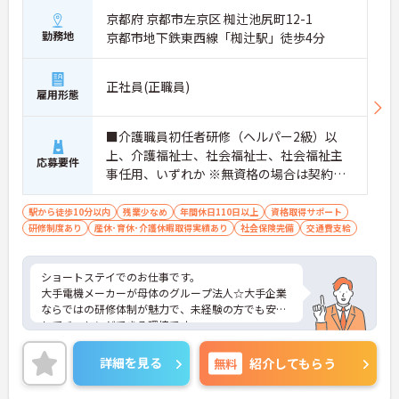
京都府 京都市左京区 椥辻池尻町12-1
勤務地
京都市地下鉄東西線「椥辻駅」徒歩4分
正社員(正職員)
雇用形態
■介護職員初任者研修（ヘルパー2級）以
上、介護福祉士、社会福祉士、社会福祉主
応募要件
事任用、いずれか ※無資格の場合は契約社
員入社スタート ■普通自動車運転免許（AT
限定可）
駅から徒歩10分以内
残業少なめ
年間休日110日以上
資格取得サポート
研修制度あり
産休･育休･介護休暇取得実績あり
社会保険完備
交通費支給
ショートステイでのお仕事です。
大手電機メーカーが母体のグループ法人☆大手企業
ならではの研修体制が魅力で、未経験の方でも安心
してチャレンジできる環境です。
また、年間休日114日とお休みも多め、メリハリを
つけてはたらくことができます。
詳細を見る
無料
紹介してもらう
ご興味のある方には、面接対策ポイントなど、さら
に詳細をお話いたしますので、お気軽にご相談くだ