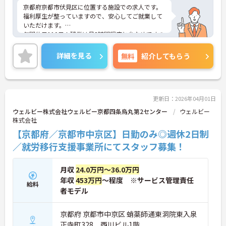
京都府京都市伏見区に位置する施設での求人です。
福利厚生が整っていますので、安心してご就業して
いただけます。
年間休日110日！残業は月3時間程度と少なめですの
で、プライベートとの予定が立てやすいです♪
また、賞与3.2ヶ月実績と頑張りを評価していただけ
詳細を見る
無料
紹介してもらう
ます！
ご興味のある方には、面接対策ポイントなど、さら
に詳細をお話しいたしますので、お気軽にご相談く
ださい。
更新日：2026年04月01日
ウェルビー株式会社ウェルビー京都四条烏丸第2センター
ウェルビー
株式会社
【京都府／京都市中京区】日勤のみ◎週休2日制
／就労移行支援事業所にてスタッフ募集！
月収
24.0万円～36.0万円
年収
453万円
～程度 ※サービス管理責任
給料
者モデル
京都府 京都市中京区 蛸薬師通東洞院東入泉
正寺町328 西川ビル1階