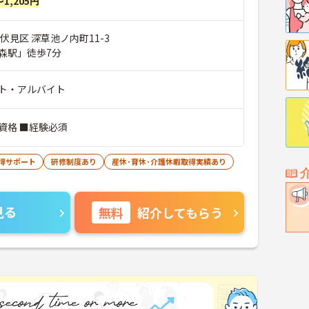
～1,205円
伏見区 深草池ノ内町11-3
森駅」徒歩7分
ト・アルバイト
資格 ■経験必須
得サポート
研修制度あり
産休･育休･介護休暇取得実績あり
見る
無料
紹介してもらう