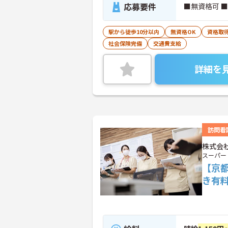
応募要件
■無資格可 
駅から徒歩10分以内
無資格OK
資格取
社会保険完備
交通費支給
詳細を
訪問看
株式会
スーパー
【京
き有