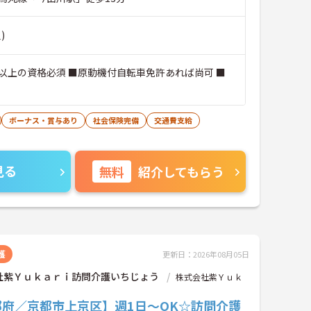
)
以上の資格必須 ■原動機付自転車免許あれば尚可 ■
ボーナス・賞与あり
社会保険完備
交通費支給
見る
無料
紹介してもらう
護
更新日：2026年08月05日
社紫Ｙｕｋａｒｉ訪問介護いちじょう
株式会社紫Ｙｕｋ
都府／京都市上京区】週1日～OK☆訪問介護