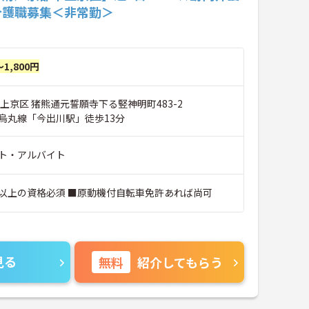
介護職募集＜非常勤＞
～1,800円
上京区 猪熊通元誓願寺下る竪神明町483-2
烏丸線「今出川駅」徒歩13分
ト・アルバイト
以上の資格必須 ■原動機付自転車免許あれば尚可
見る
無料
紹介してもらう