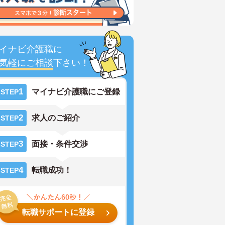
イナビ介護職に
気軽にご相談
下さい！
1
マイナビ介護職にご登録
STEP
2
求人のご紹介
STEP
3
面接・条件交渉
STEP
4
転職成功！
STEP
転職サポートに登録