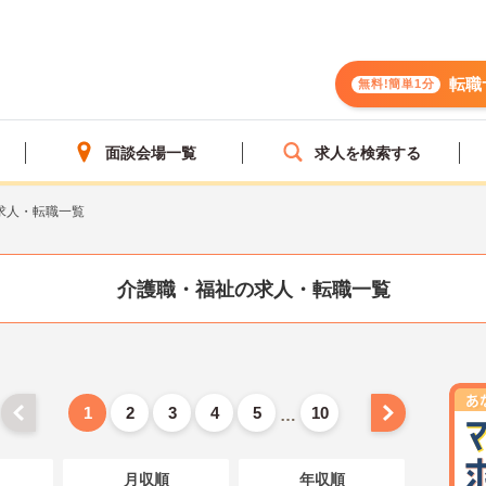
転職
無料!簡単1分
面談会場一覧
求人を検索する
求人・転職一覧
介護職・福祉の求人・転職一覧
1
2
3
4
5
10
…
月収順
年収順