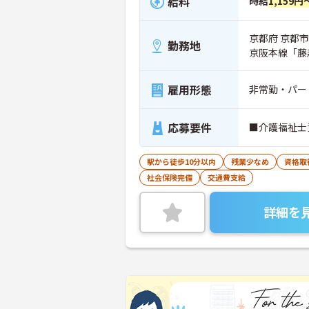
給料
時給
1,159円
京都府 京都市
勤務地
京阪本線「藤
雇用形態
非常勤・パー
応募要件
■介護福祉士
駅から徒歩10分以内
残業少なめ
資格取
社会保険完備
交通費支給
詳細を