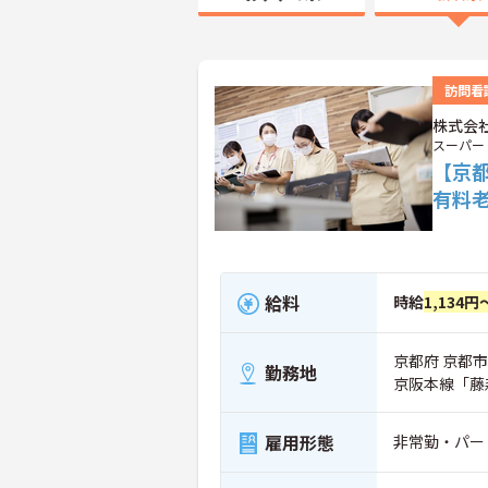
訪問看
株式会
スーパー
【京
有料
給料
時給
1,134円
京都府 京都市
勤務地
京阪本線「藤
雇用形態
非常勤・パー