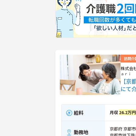
訪問介
株式会
ａｒｉ
【京
にて
給料
月収
26.2万
京都府 京都市
勤務地
京都市地下鉄