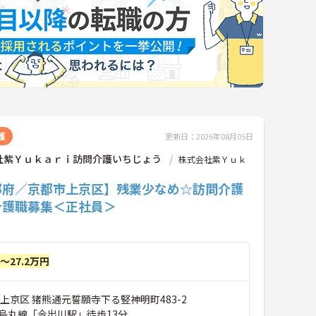
護
更新日：2026年08月05日
社紫Ｙｕｋａｒｉ訪問介護いちじょう
株式会社紫Ｙｕｋ
都府／京都市上京区】残業少なめ☆訪問介護
介護職募集＜正社員＞
円～27.2万円
上京区 猪熊通元誓願寺下る竪神明町483-2
烏丸線「今出川駅」徒歩13分