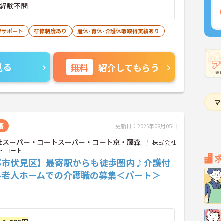
■経験不問
得サポート
研修制度あり
産休･育休･介護休暇取得実績あり
見る
無料
紹介してもらう
護
更新日：2026年08月05日
社スーパー・コートスーパー・コート京・藤森
株式会社
・コート
都市伏見区】最寄駅からも徒歩圏内♪介護付
料老人ホームでの介護職の募集＜パート＞