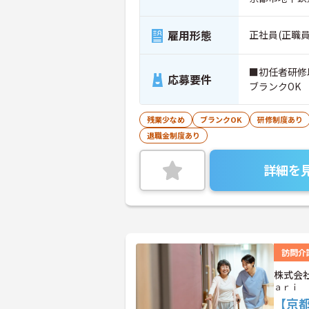
雇用形態
正社員(正職員
■初任者研修
応募要件
ブランクOK
残業少なめ
ブランクOK
研修制度あり
退職金制度あり
詳細を
訪問介
株式会
ａｒｉ
【京