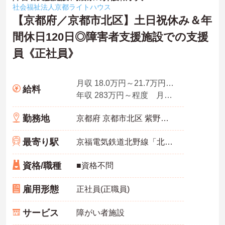
社会福祉法人京都ライトハウス
【京都府／京都市北区】土日祝休み＆年
間休日120日◎障害者支援施設での支援
員《正社員》
月収 18.0万円～21.7万円程度
給料
年収 283万円～程度 月収×12ヶ月＋賞与3.95ヶ月想定
勤務地
京都府 京都市北区 紫野花ノ坊町50
最寄り駅
京福電気鉄道北野線「北野白梅町駅」バス・車10分
資格/職種
■資格不問
雇用形態
正社員(正職員)
サービス
障がい者施設