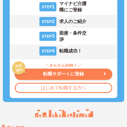
マイナビ介護
1
STEP
職にご登録
2
求人のご紹介
STEP
面接・条件交
3
STEP
渉
4
転職成功！
STEP
転職サポートに登録
はじめて転職する方へ