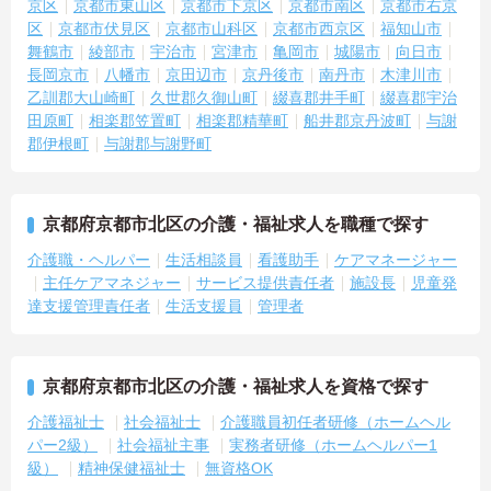
京区
京都市東山区
京都市下京区
京都市南区
京都市右京
区
京都市伏見区
京都市山科区
京都市西京区
福知山市
舞鶴市
綾部市
宇治市
宮津市
亀岡市
城陽市
向日市
長岡京市
八幡市
京田辺市
京丹後市
南丹市
木津川市
乙訓郡大山崎町
久世郡久御山町
綴喜郡井手町
綴喜郡宇治
田原町
相楽郡笠置町
相楽郡精華町
船井郡京丹波町
与謝
郡伊根町
与謝郡与謝野町
京都府京都市北区の介護・福祉求人を職種で探す
介護職・ヘルパー
生活相談員
看護助手
ケアマネージャー
主任ケアマネジャー
サービス提供責任者
施設長
児童発
達支援管理責任者
生活支援員
管理者
京都府京都市北区の介護・福祉求人を資格で探す
介護福祉士
社会福祉士
介護職員初任者研修（ホームヘル
パー2級）
社会福祉主事
実務者研修（ホームヘルパー1
級）
精神保健福祉士
無資格OK