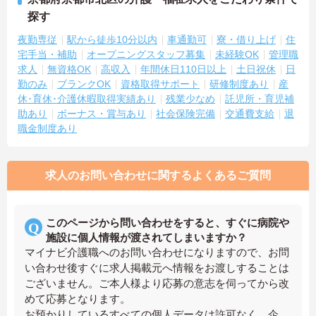
探す
夜勤専従
駅から徒歩10分以内
車通勤可
寮・借り上げ
住
宅手当・補助
オープニングスタッフ募集
未経験OK
管理職
求人
無資格OK
高収入
年間休日110日以上
土日祝休
日
勤のみ
ブランクOK
資格取得サポート
研修制度あり
産
休･育休･介護休暇取得実績あり
残業少なめ
託児所・育児補
助あり
ボーナス・賞与あり
社会保険完備
交通費支給
退
職金制度あり
求人のお問い合わせに関するよくあるご質問
このページから問い合わせをすると、すぐに病院や
施設に個人情報が渡されてしまいますか？
マイナビ介護職へのお問い合わせになりますので、お問
い合わせ後すぐに求人掲載元へ情報をお渡しすることは
ございません。ご本人様より応募の意志を伺ってから改
めて応募となります。
お預かりしているすべての個人データは許可なく、企