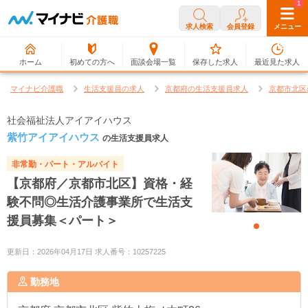
0
1
求人検索
会員登録
メニュー
ホーム
初めての方へ
面談会場一覧
保存した求人
最近見た求人
マイナビ介護職
生活支援員の求人
京都府の生活支援員求人
京都市北区
社会福祉法人アイアイハウス
紫竹アイアイハウス
の生活支援員求人
非常勤・パート・アルバイト
【京都府／京都市北区】資格・経
験不問◎生活介護事業所で生活支
援員募集＜パート＞
更新日：2026年04月17日 求人番号：10257225
勤務地