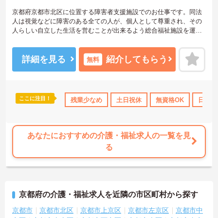
京都府京都市北区に位置する障害者支援施設でのお仕事です。同法
人は視覚などに障害のある全ての人が、個人として尊重され、その
人らしい自立した生活を営むことが出来るよう総合福祉施設を運営
し、積極的に取り組んでいます。この度は障害者支援施設でのリハ
ビリテーション支援員業務をお任せいたします。日勤帯のみ、土日
祝がお休みのため、メリハリのある勤務が可能です。ご興味ある方
詳細を見る
紹介してもらう
無料
には、面接対策ポイントなど、さらに詳細をお話しいたしますので
お気軽にご相談ください！
ここに注目！
残業少なめ
土日祝休
無資格OK
日勤の
あなたにおすすめの介護・福祉求人の一覧を見
る
京都府の介護・福祉求人を近隣の市区町村から探す
京都市
京都市北区
京都市上京区
京都市左京区
京都市中