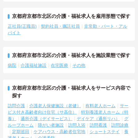
京都府京都市北区の介護・福祉求人を雇用形態で探す
正社員(正職員)
契約社員・嘱託社員
非常勤・パート・アル
バイト
京都府京都市北区の介護・福祉求人を施設業態で探す
病院
介護福祉施設
在宅医療
その他
京都府京都市北区の介護・福祉求人をサービス内容で
探す
訪問介護
介護老人保健施設（老健）
有料老人ホーム
サー
ビス付き高齢者向け住宅（サ高住）
特別養護老人ホーム（特
養）
通所介護（デイサービス）
デイケア（通所リハ）
グ
ループホーム
障がい者施設
訪問入浴
訪問看護
訪問診療
定期巡回
ケアハウス・高齢者住宅地
ショートステイ
養