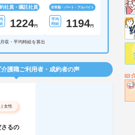
約社員・嘱託社員
非常勤・パート・アルバイト
1224
1194
円
円
月収・平均時給を算出
ビ介護職
ご利用者・成約者の声
代
|
女性
ださるの