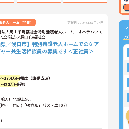
護老人ホーム（特養）
更新日：2026年07月27日
マ
祉法人岡山千鳥福祉会特別養護老人ホ－ム オペラハウス
お
社会福祉法人岡山千鳥福祉会
山県／浅口市】特別養護老人ホームでのケア
ジャー兼生活相談員の募集です＜正社員＞
円～27.4万円
程度（諸手当込）
～420万円
程度
 鴨方町地頭上567
(神戸－門司)「鴨方駅」バス・車10分
)