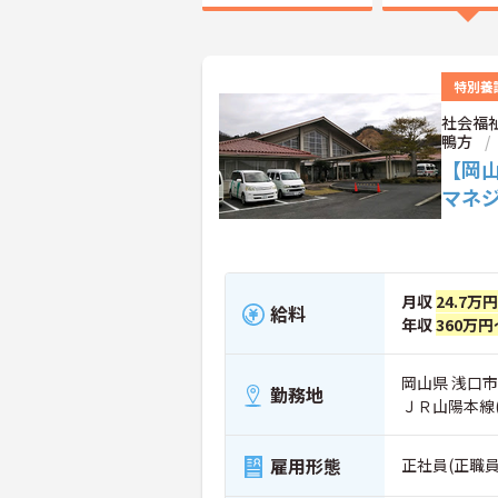
特別養
社会福
鴨方
【岡
マネ
月収
24.7万
給料
年収
360万円
岡山県 浅口市
勤務地
ＪＲ山陽本線
雇用形態
正社員(正職員