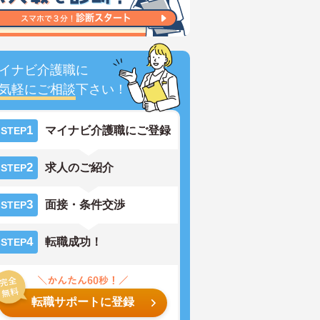
イナビ介護職に
気軽にご相談
下さい！
1
マイナビ介護職にご登録
STEP
2
求人のご紹介
STEP
3
面接・条件交渉
STEP
4
転職成功！
STEP
転職サポートに登録