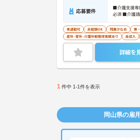
■介護支援専
応募要件
必須 ■介護
車通勤可
未経験OK
残業少なめ
寮
産休･育休･介護休暇取得実績あり
高収入
詳細を
1
件中 1-1件を表示
岡山県の雇