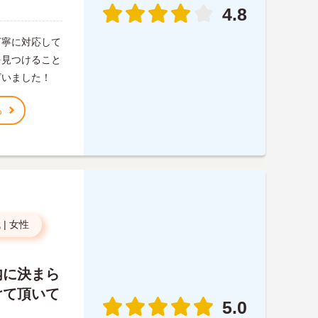
。
4.8
丁寧に対応して
を見つけること
ざいました！
る
代
|
女性
内に決まら
けて頂いて
5.0