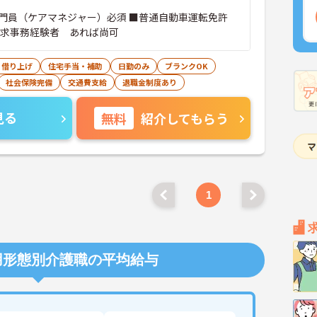
門員（ケアマネジャー）必須 ■普通自動車運転免許
請求事務経験者 あれば尚可
・借り上げ
住宅手当・補助
日勤のみ
ブランクOK
社会保険完備
交通費支給
退職金制度あり
見る
無料
紹介してもらう
1
用形態別介護職の平均給与