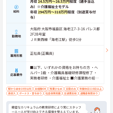
月収
24.5万円～26.5万円
程度（諸手当込
み）※介護福祉士モデル
給料
年収
294万円～318万円
程度（別途賞与付
与）
大阪府 大阪市福島区 海老江7-3-16 パレス都
2F2B号室
勤務地
ＪＲ東西線「海老江駅」徒歩1分
正社員(正職員)
雇用形態
■以下、いずれかの資格をお持ちの方 ・ヘ
ルパー1級 ・介護職員基礎研修課程修了 ・
応募要件
実務者研修 ・介護福祉士 ■介護業務の経験
がある方
駅から徒歩10分以内
未経験OK
残業少なめ
日勤のみ
年間休日110日以上
高収入
ボーナス・賞与あり
社会保険完備
交通費支給
退職金制度あり
緻密なカリキュラムの教育研修により常にスタッフ
一人一人が学び向上できる環境を整ええています。