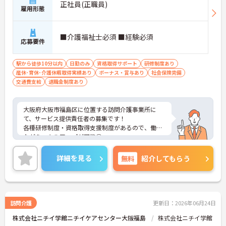
正社員(正職員)
雇用形態
■介護福祉士必須 ■経験必須
応募要件
駅から徒歩10分以内
日勤のみ
資格取得サポート
研修制度あり
産休･育休･介護休暇取得実績あり
ボーナス・賞与あり
社会保険完備
交通費支給
退職金制度あり
大阪府大阪市福島区に位置する訪問介護事業所に
て、サービス提供責任者の募集です！
各種研修制度・資格取得支援制度があるので、働き
ながらスキルアップが可能◎
福利厚生も充実しており、長期的に働ける環境が整
っています◎
詳細を見る
無料
紹介してもらう
ご興味ある方には、面接対策ポイントなど、さらに
詳細をお話しいたしますのでお気軽にご相談くださ
い！
訪問介護
更新日：2026年06月24日
株式会社ニチイ学館ニチイケアセンター大阪福島
株式会社ニチイ学館