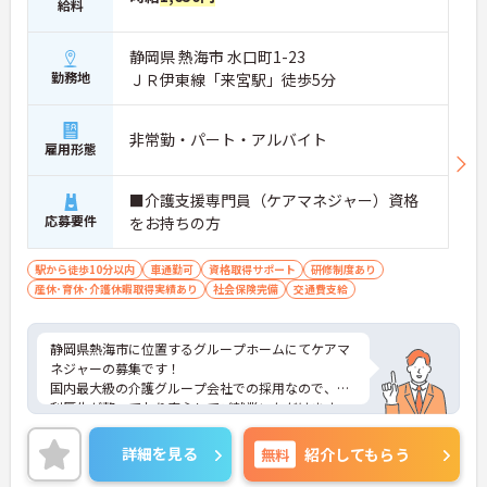
給料
静岡県 熱海市 水口町1-23
勤務地
ＪＲ伊東線「来宮駅」徒歩5分
非常勤・パート・アルバイト
雇用形態
■介護支援専門員（ケアマネジャー）資格
応募要件
をお持ちの方
駅から徒歩10分以内
車通勤可
資格取得サポート
研修制度あり
産休･育休･介護休暇取得実績あり
社会保険完備
交通費支給
静岡県熱海市に位置するグループホームにてケアマ
ネジャーの募集です！
国内最大級の介護グループ会社での採用なので、福
利厚生が整っており安心してご就業いただけます。
最寄り駅からは徒歩5分とアクセスしやすいのも嬉
しいポイントです。
詳細を見る
無料
紹介してもらう
ご興味のある方には、面接対策ポイントなど、さら
に詳細をお話しいたしますのでお気軽にご相談くだ