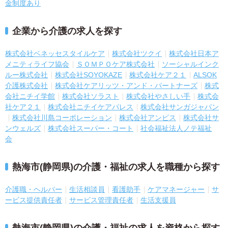
金制度あり
企業から介護の求人を探す
株式会社ベネッセスタイルケア
株式会社ツクイ
株式会社日本ア
メニティライフ協会
ＳＯＭＰＯケア株式会社
ソーシャルインク
ルー株式会社
株式会社SOYOKAZE
株式会社ケア２１
ALSOK
介護株式会社
株式会社ケアリッツ・アンド・パートナーズ
株式
会社ニチイ学館
株式会社ソラスト
株式会社やさしい手
株式会
社ケア２１
株式会社ニチイケアパレス
株式会社サンガジャパン
株式会社川島コーポレーション
株式会社アンビス
株式会社サ
ンウェルズ
株式会社スーパー・コート
社会福祉法人ノテ福祉
会
熱海市(静岡県)の介護・福祉の求人を職種から探す
介護職・ヘルパー
生活相談員
看護助手
ケアマネージャー
サ
ービス提供責任者
サービス管理責任者
生活支援員
熱海市(静岡県)の介護・福祉の求人を資格から探す