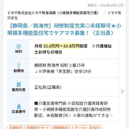
更新日：2026年03月11日
ミモザ株式会社ミモザ熱海湯庵（小規模多機能型居宅介護）
ミモザ株
式会社
【静岡県／熱海市】研修制度充実◎未経験可★小
規模多機能型住宅でケアマネ募集！〈正社員〉
月収
32.0万円～33.8万円
程度 ※介護福祉
給料
士お持ちの場合
静岡県 熱海市 桜町２番15号
勤務地
ＪＲ伊東線「来宮駅」徒歩19分
正社員(正職員)
雇用形態
■介護支援専門員 ※認知症介護実践者研
修・小規模多機能型居宅介護計画作成研修
応募要件
歓迎、未経験者OK！ ※車の運転ができる方
歓迎
未経験OK
資格取得サポート
研修制度あり
ボーナス・賞与あり