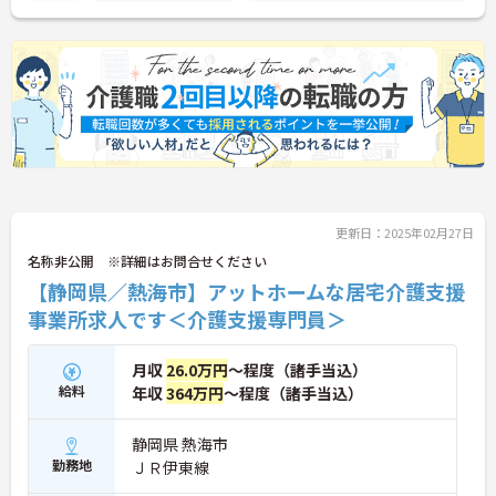
さい！
更新日：2025年02月27日
名称非公開 ※詳細はお問合せください
【静岡県／熱海市】アットホームな居宅介護支援
事業所求人です＜介護支援専門員＞
月収
26.0万円
～程度（諸手当込）
給料
年収
364万円
～程度（諸手当込）
静岡県 熱海市
勤務地
ＪＲ伊東線