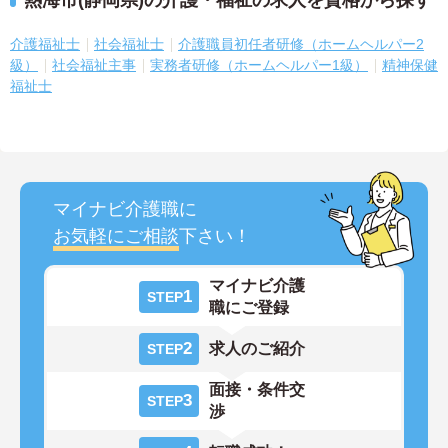
介護福祉士
社会福祉士
介護職員初任者研修（ホームヘルパー2
級）
社会福祉主事
実務者研修（ホームヘルパー1級）
精神保健
福祉士
マイナビ介護職に
お気軽にご相談
下さい！
マイナビ介護
1
STEP
職にご登録
2
求人のご紹介
STEP
面接・条件交
3
STEP
渉