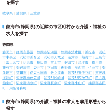
を探す
岐阜県
愛知県
三重県
熱海市(静岡県)の近隣の市区町村から介護・福祉の
求人を探す
静岡県
静岡市
静岡市葵区
静岡市駿河区
静岡市清水区
浜松市
浜松
市中央区
浜松市浜名区
浜松市天竜区
沼津市
熱海市
三島市
富士宮市
伊東市
島田市
富士市
磐田市
焼津市
掛川市
藤枝市
御殿場市
袋井市
下田市
裾野市
湖西市
伊豆市
御
前崎市
菊川市
伊豆の国市
牧之原市
賀茂郡東伊豆町
賀茂郡
河津町
賀茂郡南伊豆町
賀茂郡松崎町
賀茂郡西伊豆町
田方郡
函南町
駿東郡清水町
駿東郡長泉町
駿東郡小山町
榛原郡吉田
町
周智郡森町
熱海市(静岡県)の介護・福祉の求人を雇用形態から
探す