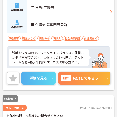
正社員(正職員)
雇用形態
■介護支援専門員免許
応募要件
車通勤可
残業少なめ
日勤のみ
高収入
社会保険完備
交通費支給
残業も少ないので、ワークライフバランスの重視し
た働き方ができます。スタッフの仲も良く、アット
ホームな雰囲気が自慢です。ご興味ある方には、面
接対策ポイントなど、詳細をお話しいたしますので
お気軽にご相談ください。
詳細を見る
無料
紹介してもらう
募集停止
グループホーム
更新日：2026年07月13日
名称非公開 ※詳細はお問合せください