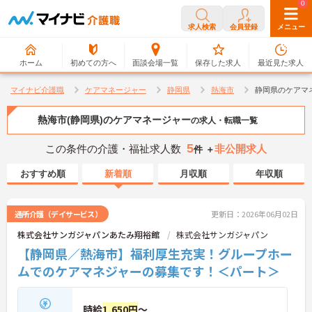
0
0
求人検索
会員登録
メニュー
ホーム
初めての方へ
面談会場一覧
保存した求人
最近見た求人
マイナビ介護職
ケアマネージャー
静岡県
熱海市
静岡県のケアマ
熱海市(静岡県)のケアマネージャー
の求人・転職一覧
5
この条件の介護・福祉求人数
非公開求人
件 ＋
おすすめ順
新着順
月収順
年収順
通所介護（デイサービス）
更新日：2026年06月02日
株式会社サンガジャパンあたみ翔裕館
株式会社サンガジャパン
【静岡県／熱海市】福利厚生充実！グループホー
ムでのケアマネジャーの募集です！＜パート＞
時給
1,650円
～