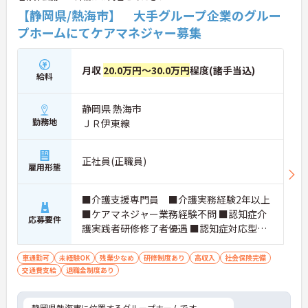
【静岡県/熱海市】 大手グループ企業のグルー
プホームにてケアマネジャー募集
月収
20.0万円～30.0万円
程度(諸手当込)
給料
静岡県 熱海市
勤務地
ＪＲ伊東線
正社員(正職員)
雇用形態
■介護支援専門員 ■介護実務経験2年以上
■ケアマネジャー業務経験不問 ■認知症介
応募要件
護実践者研修修了者優遇 ■認知症対応型サ
ービス事業管理研修修了者優遇
車通勤可
未経験OK
残業少なめ
研修制度あり
高収入
社会保険完備
交通費支給
退職金制度あり
静岡県熱海市に位置するグループホームです。