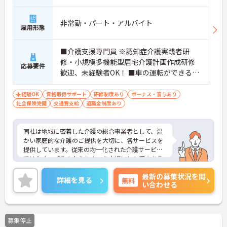
非常勤・パート・アルバイト
雇用形態
■介護支援専門員 ※認知症介護実践者研
修・小規模多機能型居宅介護計画作成研修
応募要件
歓迎、未経験者OK！ ■車の運転ができる方
歓迎
未経験OK
資格取得サポート
研修制度あり
ボーナス・賞与あり
社会保険完備
交通費支給
退職金制度あり
同社は地域に密着した介護の総合事業者として、温
かい家庭的な介護のご提供を大切に、各サービスを
提供しています。従来の均一化された介護サービス
ではなく、「その人らしさ」を大切にした夢のある
暮らしを楽しんでいただくため、音楽療法士による
最新の募集状況を問
ミモザ楽団コンサート、「生涯現役塾」や「“奏”快
詳細を見る
無料
い合わせる
体操」といったオリジナルプログラム、ドイツ式リ
ハビリ機器やヒューマノイドロボットの導入等、
様々な取り組みも行っています。
募集停止