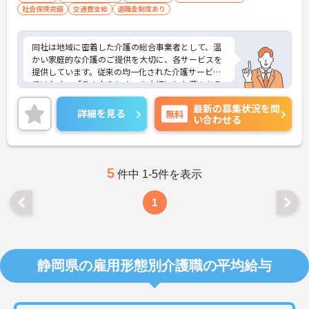
社会保険完備
交通費支給
退職金制度あり
同社は地域に密着した介護の総合事業者として、温
かい家庭的な介護のご提供を大切に、各サービスを
提供しています。従来の均一化された介護サービス
ではなく、「その人らしさ」を大切にした夢のある
暮らしを楽しんでいただくため、音楽療法士による
最新の募集状況を問
ミモザ楽団コンサート、「生涯現役塾」や「“奏”快
詳細を見る
無料
い合わせる
体操」といったオリジナルプログラム、ドイツ式リ
ハビリ機器やヒューマノイドロボットの導入等、
様々な取り組みも行っています。
5
件中 1-5件を表示
1
静岡県の雇用形態別介護職の平均給与