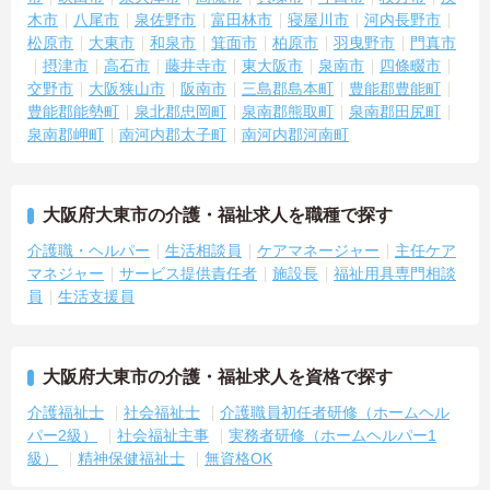
木市
八尾市
泉佐野市
富田林市
寝屋川市
河内長野市
松原市
大東市
和泉市
箕面市
柏原市
羽曳野市
門真市
摂津市
高石市
藤井寺市
東大阪市
泉南市
四條畷市
交野市
大阪狭山市
阪南市
三島郡島本町
豊能郡豊能町
豊能郡能勢町
泉北郡忠岡町
泉南郡熊取町
泉南郡田尻町
泉南郡岬町
南河内郡太子町
南河内郡河南町
大阪府大東市の介護・福祉求人を職種で探す
介護職・ヘルパー
生活相談員
ケアマネージャー
主任ケア
マネジャー
サービス提供責任者
施設長
福祉用具専門相談
員
生活支援員
大阪府大東市の介護・福祉求人を資格で探す
介護福祉士
社会福祉士
介護職員初任者研修（ホームヘル
パー2級）
社会福祉主事
実務者研修（ホームヘルパー1
級）
精神保健福祉士
無資格OK