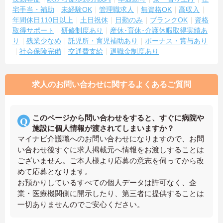
宅手当・補助
未経験OK
管理職求人
無資格OK
高収入
年間休日110日以上
土日祝休
日勤のみ
ブランクOK
資格
取得サポート
研修制度あり
産休･育休･介護休暇取得実績あ
り
残業少なめ
託児所・育児補助あり
ボーナス・賞与あり
社会保険完備
交通費支給
退職金制度あり
求人のお問い合わせに関するよくあるご質問
このページから問い合わせをすると、すぐに病院や
施設に個人情報が渡されてしまいますか？
マイナビ介護職へのお問い合わせになりますので、お問
い合わせ後すぐに求人掲載元へ情報をお渡しすることは
ございません。ご本人様より応募の意志を伺ってから改
めて応募となります。
お預かりしているすべての個人データは許可なく、企
業・医療機関側に開示したり、第三者に提供することは
一切ありませんのでご安心ください。