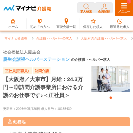
0
1
求人検索
会員登録
メニュー
ホーム
初めての方へ
面談会場一覧
保存した求人
最近見た求人
マイナビ介護職
介護職・ヘルパーの求人
大阪府の介護職・ヘルパー求人
社会福祉法人慶生会
慶生会諸福ヘルパーステーション
の介護職・ヘルパー求人
正社員(正職員)
訪問介護
【大阪府／大東市】月給：24.3万
円～◎訪問介護事業所における介
護のお仕事です♪＜正社員＞
更新日：2026年05月26日 求人番号：10155439
勤務地