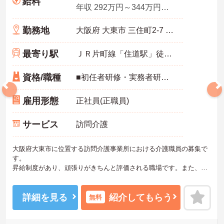
給料
年収 292万円～344万円程度 ※月収×12か月
勤務地
大阪府 大東市 三住町2-7 シティワース201号
最寄り駅
ＪＲ片町線「住道駅」徒歩9分
資格/職種
■初任者研修・実務者研修・介護福祉士：いずれか ■実務経験：不問 ※未経験・ブランク：可
雇用形態
正社員(正職員)
サービス
訪問介護
大阪府大東市に位置する訪問介護事業所における介護職員の募集で
す。
昇給制度があり、頑張りがきちんと評価される職場です。また、資
格取得支援制度・研修制度があり、働きながらスキルアップが目指
せます。
ご興味のある方には、面接対策ポイントなど、さらに詳細をご案内
詳細を見る
紹介してもらう
無料
しますのでお気軽にご相談ください！