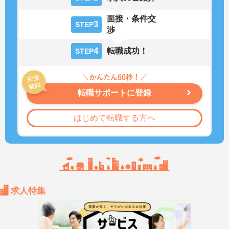
面接・条件交
3
STEP
渉
4
転職成功！
STEP
転職サポートに登録
はじめて転職する方へ
求人特集