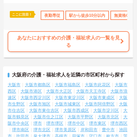
ここに注目！
得サポート
研修制度あり
夜勤専従
産休･育休･介護休暇取得実績あり
駅から徒歩10分以内
無資格OK
社会
あなたにおすすめの介護・福祉求人の一覧を見
る
大阪府の介護・福祉求人を近隣の市区町村から探す
大阪市
大阪市都島区
大阪市福島区
大阪市此花区
大阪市
西区
大阪市港区
大阪市大正区
大阪市天王寺区
大阪市浪
速区
大阪市西淀川区
大阪市東淀川区
大阪市東成区
大阪
市生野区
大阪市旭区
大阪市城東区
大阪市阿倍野区
大阪
市住吉区
大阪市東住吉区
大阪市西成区
大阪市淀川区
大
阪市鶴見区
大阪市住之江区
大阪市平野区
大阪市北区
大
阪市中央区
堺市
堺市堺区
堺市中区
堺市東区
堺市西区
堺市南区
堺市北区
堺市美原区
岸和田市
豊中市
池田
市
吹田市
泉大津市
高槻市
貝塚市
守口市
枚方市
茨