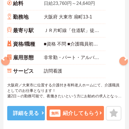
給料
日給23,760円～24,640円
勤務地
大阪府 大東市 扇町13-1
最寄り駅
ＪＲ片町線「住道駅」徒歩5分
資格/職種
■資格 不問 ■介護職員初任者研修（ヘルパー2級）以上 あれば尚可 ■経験 必須
雇用形態
非常勤・パート・アルバイト
サービス
訪問看護
大阪府／大東市に位置する介護付き有料老人ホームにて、介護職員
としてのお仕事となります！
週2日～の勤務可能で、夜働きたいという方にお勧めの求人となって
おります！無資格の方やブランクのある方でも、各種研修制度があ
るので、お仕事を始める際は心配いりません！
ご興味ある方は面接ポイントをお伝えしますので、お気軽にお問い
詳細を見る
紹介してもらう
無料
合わせください♪