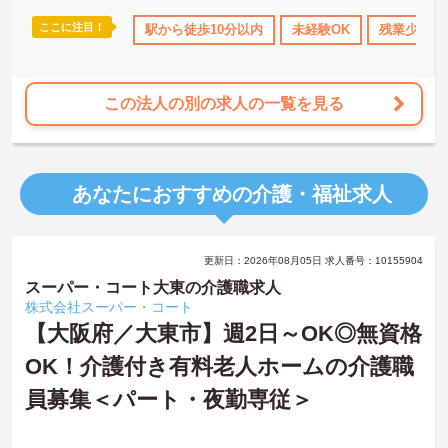
ここに注目！
K
残業少なめ
住宅手当・補助
駅から徒歩10分以内
土日祝休
未経験OK
年間休日110日以上
残業少なめ
この法人の別の求人の一覧を見る
あなたにおすすめの介護・福祉求人
更新日：2026年08月05日 求人番号：10155904
スーパー・コート大東の介護職求人
株式会社スーパー・コート
【大阪府／大東市】週2日～OK◎無資格
OK！介護付き有料老人ホームの介護職
員募集＜パート・夜勤専従＞