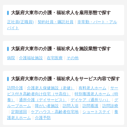
大阪府大東市の介護・福祉求人を雇用形態で探す
正社員(正職員)
契約社員・嘱託社員
非常勤・パート・アル
バイト
大阪府大東市の介護・福祉求人を施設業態で探す
病院
介護福祉施設
在宅医療
その他
大阪府大東市の介護・福祉求人をサービス内容で探す
訪問介護
介護老人保健施設（老健）
有料老人ホーム
サー
ビス付き高齢者向け住宅（サ高住）
特別養護老人ホーム（特
養）
通所介護（デイサービス）
デイケア（通所リハ）
グ
ループホーム
障がい者施設
訪問入浴
訪問看護
訪問診療
定期巡回
ケアハウス・高齢者住宅地
ショートステイ
養
護老人ホーム
介護予防