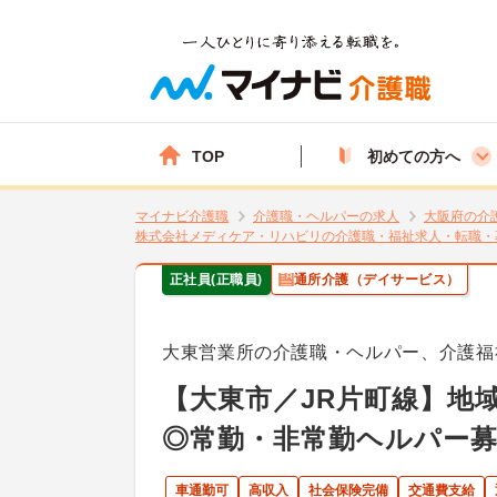
TOP
初めての方へ
マイナビ介護職
介護職・ヘルパーの求人
大阪府の介
株式会社メディケア・リハビリの介護職・福祉求人・転職・
正社員(正職員)
通所介護（デイサービス）
大東営業所の介護職・ヘルパー、介護福
【大東市／JR片町線】地
◎常勤・非常勤ヘルパー募
車通勤可
高収入
社会保険完備
交通費支給