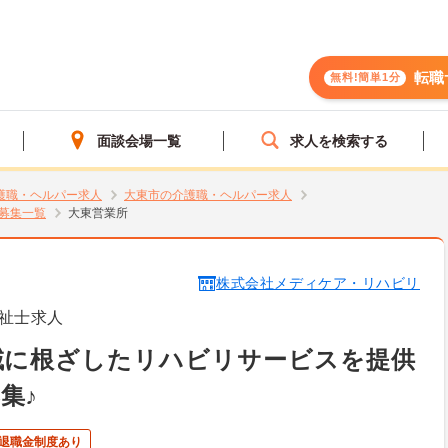
転職
無料!簡単1分
面談会場一覧
求人を検索する
護職・ヘルパー求人
大東市の介護職・ヘルパー求人
募集一覧
大東営業所
株式会社メディケア・リハビリ
祉士求人
域に根ざしたリハビリサービスを提供
集♪
退職金制度あり