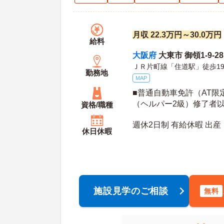
月収 22.3万円～30.0万円
給料
大阪府
大東市 御領1-9-28
ＪＲ片町線「住道駅」徒歩1
勤務地
MAP
■普通自動車免許（AT限
（ヘルパー2級）修了者
資格/職種
週休2日制 有給休暇 出
休日休暇
施設見学のご相談
無料