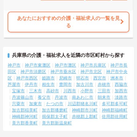
あなたにおすすめの介護・福祉求人の一覧を見
る
兵庫県の介護・福祉求人を近隣の市区町村から探す
神戸市
神戸市東灘区
神戸市灘区
神戸市兵庫区
神戸市長
田区
神戸市須磨区
神戸市垂水区
神戸市北区
神戸市中央
区
神戸市西区
姫路市
尼崎市
明石市
西宮市
洲本市
芦屋市
伊丹市
相生市
豊岡市
加古川市
赤穂市
西脇市
宝塚市
三木市
高砂市
川西市
小野市
三田市
加西市
丹波篠山市
養父市
丹波市
南あわじ市
朝来市
淡路市
宍粟市
加東市
たつの市
川辺郡猪名川町
多可郡多可町
加古郡稲美町
加古郡播磨町
神崎郡市川町
神崎郡福崎町
神崎郡神河町
揖保郡太子町
赤穂郡上郡町
佐用郡佐用町
美方郡香美町
美方郡新温泉町