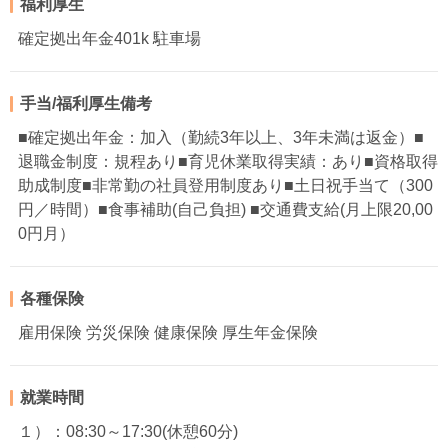
福利厚生
確定拠出年金401k 駐車場
手当/福利厚生備考
■確定拠出年金：加入（勤続3年以上、3年未満は返金）■
退職金制度：規程あり■育児休業取得実績：あり■資格取得
助成制度■非常勤の社員登用制度あり■土日祝手当て（300
円／時間）■食事補助(自己負担) ■交通費支給(月上限20,00
0円月）
各種保険
雇用保険 労災保険 健康保険 厚生年金保険
就業時間
１）：08:30～17:30(休憩60分)