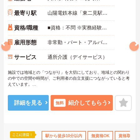
最寄り駅
山陽電鉄本線「東二見駅」徒歩3分
資格/職種
■資格：不問 ※実務経験：不問 ■普通自動車第一種運転免許（AT限定）
雇用形態
非常勤・パート・アルバイト
サービス
通所介護（デイサービス）
施設では地域との「つながり」を大切にしており、地域との関わり
の中での空間や時間が、ご利用者の自立支援につながっていると考
えています。
実務経験や介護に関しての資格については特に必要ありません。勤
務時間は日勤のみです。ご利用者一人ひとりに合わせた対応ができ
る方を募集しております。
詳細を見る
紹介してもらう
無料
ご興味のある方には、面接対策ポイントなど、さらに詳細をお話し
いたしますのでお気軽にご相談ください！
ここに注目！
のみ
年間休日110日以上
駅から徒歩10分以内
資格取得サポート
無資格OK
研修制度あり
資格取得サ
産