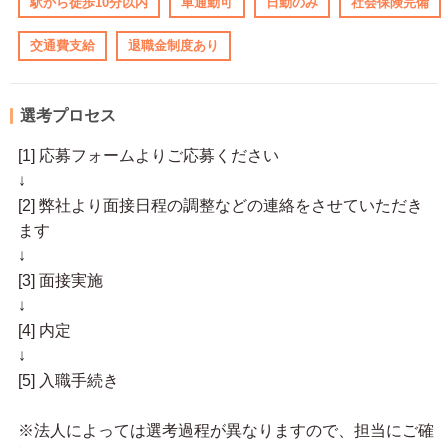
駅から徒歩10分以内
車通勤可
日勤のみ
社会保険完備
交通費支給
退職金制度あり
選考プロセス
[1] 応募フォームよりご応募ください
↓
[2] 弊社より面接日程の調整などの連絡をさせていただき
ます
↓
[3] 面接実施
↓
[4] 内定
↓
[5] 入職手続き
※法人によっては選考過程が異なりますので、担当にご確