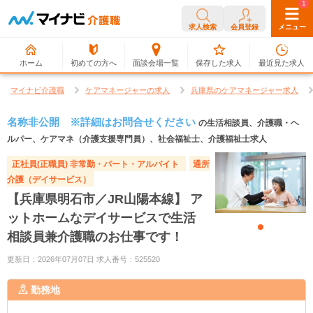
0
1
求人検索
会員登録
メニュー
ホーム
初めての方へ
面談会場一覧
保存した求人
最近見た求人
マイナビ介護職
ケアマネージャーの求人
兵庫県のケアマネージャー求人
名称非公開 ※詳細はお問合せください
の生活相談員、介護職・ヘ
ルパー、ケアマネ（介護支援専門員）、社会福祉士、介護福祉士求人
正社員(正職員)
非常勤・パート・アルバイト
通所
介護（デイサービス）
【兵庫県明石市／JR山陽本線】 ア
ットホームなデイサービスで生活
相談員兼介護職のお仕事です！
更新日：2026年07月07日 求人番号：525520
勤務地