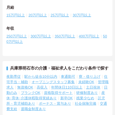
月給
15万円以上
20万円以上
25万円以上
30万円以上
年収
250万円以上
300万円以上
350万円以上
400万円以上
50
0万円以上
兵庫県明石市の介護・福祉求人をこだわり条件で探す
夜勤専従
駅から徒歩10分以内
車通勤可
寮・借り上げ
住
宅手当・補助
オープニングスタッフ募集
未経験OK
管理職
求人
無資格OK
高収入
年間休日110日以上
土日祝休
日
勤のみ
ブランクOK
資格取得サポート
研修制度あり
産
休･育休･介護休暇取得実績あり
新卒OK
残業少なめ
託児
所・育児補助あり
ボーナス・賞与あり
社会保険完備
交通
費支給
退職金制度あり