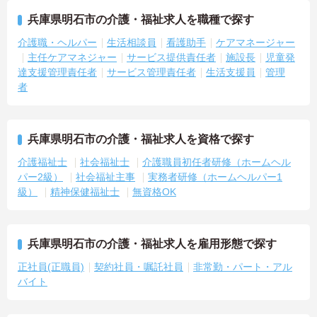
兵庫県明石市の介護・福祉求人を職種で探す
介護職・ヘルパー
生活相談員
看護助手
ケアマネージャー
主任ケアマネジャー
サービス提供責任者
施設長
児童発
達支援管理責任者
サービス管理責任者
生活支援員
管理
者
兵庫県明石市の介護・福祉求人を資格で探す
介護福祉士
社会福祉士
介護職員初任者研修（ホームヘル
パー2級）
社会福祉主事
実務者研修（ホームヘルパー1
級）
精神保健福祉士
無資格OK
兵庫県明石市の介護・福祉求人を雇用形態で探す
正社員(正職員)
契約社員・嘱託社員
非常勤・パート・アル
バイト