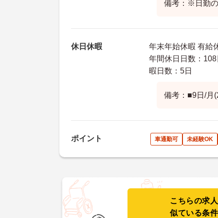
備考：※日勤の
休日休暇
年末年始休暇 有給休
年間休日日数：108
暇日数：5日
備考：■9日/月(
ポイント
車通勤可
未経験OK
こちらの求
似ている条