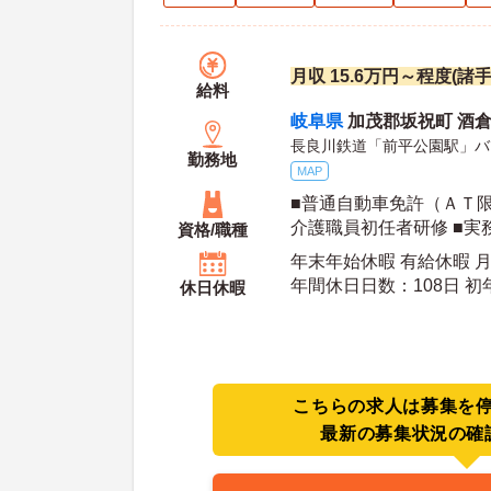
月収 15.6万円～程度(諸
給料
岐阜県
加茂郡坂祝町 酒倉1
長良川鉄道「前平公園駅」バ
勤務地
MAP
■普通自動車免許（ＡＴ限
介護職員初任者研修 ■実
資格/職種
格取得見込み)
年末年始休暇 有給休暇 月
年間休日日数：108日 初年度有給日数：10日 最
休日休暇
大有給日数：
こちらの求人は募集を
最新の募集状況の確