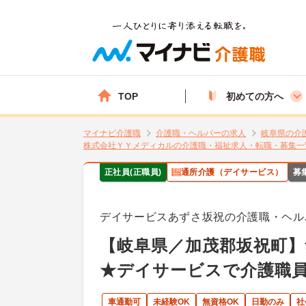
TOP
初めての方へ
マイナビ介護職
介護職・ヘルパーの求人
岐阜県の介
株式会社ＹＹメディカルの介護職・福祉求人・転職・募集一
正社員(正職員)
通所介護（デイサービス）
募
デイサービスあずさ坂祝の介護職・ヘル
【岐阜県／加茂郡坂祝町】
★デイサービスで介護職
車通勤可
未経験OK
無資格OK
日勤のみ
社