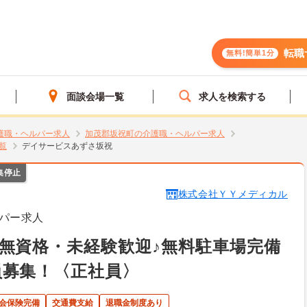
転職
無料!簡単1分
面談会場一覧
求人を検索する
護職・ヘルパー求人
加茂郡坂祝町の介護職・ヘルパー求人
覧
デイサービスあずさ坂祝
集停止
株式会社ＹＹメディカル
パー求人
無資格・未経験歓迎♪無料駐車場完備
員募集！〈正社員〉
会保険完備
交通費支給
退職金制度あり