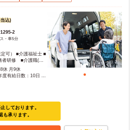
手当込)
295-2
ス・車5分
定可） ■介護福祉士 ■
務者研修 ■介護職(資
8休 月9休
20日 年末年始休暇日数：5日
停止しております。
認も承ります。