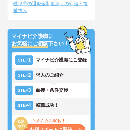
岐阜県の退職金制度ありの介護・福
祉求人
マイナビ介護職に
お気軽にご相談
下さい！
1
マイナビ介護職にご登録
STEP
2
求人のご紹介
STEP
3
面接・条件交渉
STEP
4
転職成功！
STEP
転職サポートに登録