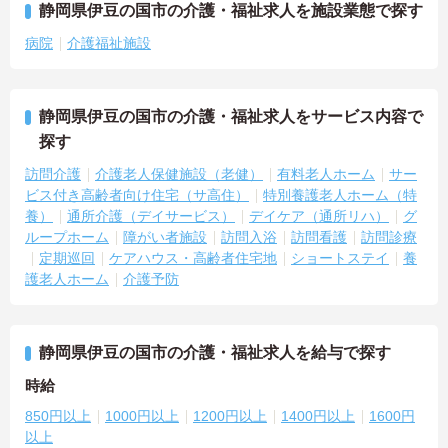
静岡県伊豆の国市の介護・福祉求人を施設業態で探す
病院
介護福祉施設
静岡県伊豆の国市の介護・福祉求人をサービス内容で
探す
訪問介護
介護老人保健施設（老健）
有料老人ホーム
サー
ビス付き高齢者向け住宅（サ高住）
特別養護老人ホーム（特
養）
通所介護（デイサービス）
デイケア（通所リハ）
グ
ループホーム
障がい者施設
訪問入浴
訪問看護
訪問診療
定期巡回
ケアハウス・高齢者住宅地
ショートステイ
養
護老人ホーム
介護予防
静岡県伊豆の国市の介護・福祉求人を給与で探す
時給
850円以上
1000円以上
1200円以上
1400円以上
1600円
以上