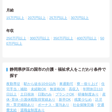
月給
15万円以上
20万円以上
25万円以上
30万円以上
年収
250万円以上
300万円以上
350万円以上
400万円以上
50
0万円以上
静岡県伊豆の国市の介護・福祉求人をこだわり条件で
探す
夜勤専従
駅から徒歩10分以内
車通勤可
寮・借り上げ
住
宅手当・補助
未経験OK
無資格OK
高収入
年間休日110
日以上
土日祝休
日勤のみ
ブランクOK
研修制度あり
産
休･育休･介護休暇取得実績あり
新卒OK
残業少なめ
託児
所・育児補助あり
ボーナス・賞与あり
社会保険完備
交通
費支給
退職金制度あり