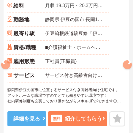
給料
月収 19.3万円～20.3万円程度
勤務地
静岡県 伊豆の国市 長岡1011-6
最寄り駅
伊豆箱根鉄道駿豆線「伊豆長岡駅」バス・車6分
資格/職種
■介護福祉士・ホームヘルパー2級※いずれか必須 ■未経験OK
雇用形態
正社員(正職員)
サービス
サービス付き高齢者向け住宅（サ高住）
静岡県伊豆の国市に位置するサービス付き高齢者向け住宅です。
アットホームな職場ですのでとても働きやすい環境です！
社内研修制度も充実しており働きながらスキルUPができます◎
ご興味をお持ちの方には詳細の情報や面接のポイントをお伝えしま
すのでお気軽にお問い合わせくださいませ。
詳細を見る
紹介してもらう
無料