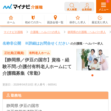
0
1
求人検索
会員登録
メニュー
ホーム
初めての方へ
面談会場一覧
保存した求人
最近見た求人
マイナビ介護職
介護職・ヘルパーの求人
静岡県の介護職・ヘルパー求人
名称非公開 ※詳細はお問合せください
の介護職・ヘルパー求人
正社員(正職員)
有料老人ホーム
【静岡県／伊豆の国市】資格・経
験不問♪介護付有料老人ホームにて
介護職募集《常勤》
更新日：2026年04月10日 求人番号：665541
勤務地
静岡県
伊豆の国市