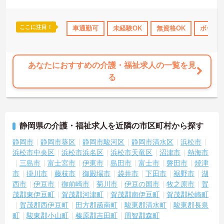
ここに注目！
保険完備
交通費支給
車通勤可
退職金制度あり
未経験OK
無資格OK
ボーナ
あなたにおすすめの介護・福祉求人の一覧を見
る
静岡県の介護・福祉求人を近隣の市区町村から探す
静岡市
静岡市葵区
静岡市駿河区
静岡市清水区
浜松市
浜松市中央区
浜松市浜名区
浜松市天竜区
沼津市
熱海市
三島市
富士宮市
伊東市
島田市
富士市
磐田市
焼津
市
掛川市
藤枝市
御殿場市
袋井市
下田市
裾野市
湖
西市
伊豆市
御前崎市
菊川市
伊豆の国市
牧之原市
賀
茂郡東伊豆町
賀茂郡河津町
賀茂郡南伊豆町
賀茂郡松崎町
賀茂郡西伊豆町
田方郡函南町
駿東郡清水町
駿東郡長泉
町
駿東郡小山町
榛原郡吉田町
周智郡森町