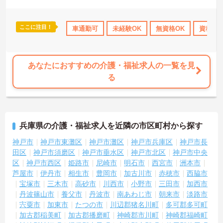
合わせください♪
ここに注目！
研修制度あり
産休･育休･介護休暇取得実績あり
車通勤可
未経験OK
無資格OK
交通費支給
資格取
あなたにおすすめの介護・福祉求人の一覧を見
る
兵庫県の介護・福祉求人を近隣の市区町村から探す
神戸市
神戸市東灘区
神戸市灘区
神戸市兵庫区
神戸市長
田区
神戸市須磨区
神戸市垂水区
神戸市北区
神戸市中央
区
神戸市西区
姫路市
尼崎市
明石市
西宮市
洲本市
芦屋市
伊丹市
相生市
豊岡市
加古川市
赤穂市
西脇市
宝塚市
三木市
高砂市
川西市
小野市
三田市
加西市
丹波篠山市
養父市
丹波市
南あわじ市
朝来市
淡路市
宍粟市
加東市
たつの市
川辺郡猪名川町
多可郡多可町
加古郡稲美町
加古郡播磨町
神崎郡市川町
神崎郡福崎町