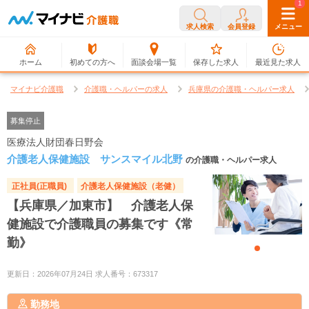
0
1
求人検索
会員登録
メニュー
ホーム
初めての方へ
面談会場一覧
保存した求人
最近見た求人
マイナビ介護職
介護職・ヘルパーの求人
兵庫県の介護職・ヘルパー求人
募集停止
医療法人財団春日野会
介護老人保健施設 サンスマイル北野
の介護職・ヘルパー求人
正社員(正職員)
介護老人保健施設（老健）
【兵庫県／加東市】 介護老人保
健施設で介護職員の募集です《常
勤》
更新日：2026年07月24日 求人番号：673317
勤務地