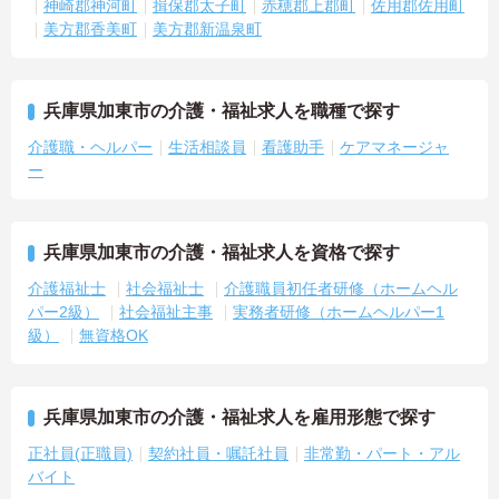
神崎郡神河町
揖保郡太子町
赤穂郡上郡町
佐用郡佐用町
美方郡香美町
美方郡新温泉町
兵庫県加東市の介護・福祉求人を職種で探す
介護職・ヘルパー
生活相談員
看護助手
ケアマネージャ
ー
兵庫県加東市の介護・福祉求人を資格で探す
介護福祉士
社会福祉士
介護職員初任者研修（ホームヘル
パー2級）
社会福祉主事
実務者研修（ホームヘルパー1
級）
無資格OK
兵庫県加東市の介護・福祉求人を雇用形態で探す
正社員(正職員)
契約社員・嘱託社員
非常勤・パート・アル
バイト