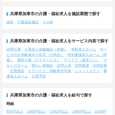
兵庫県加東市の介護・福祉求人を施設業態で探す
病院
介護福祉施設
その他
兵庫県加東市の介護・福祉求人をサービス内容で探す
訪問介護
介護老人保健施設（老健）
有料老人ホーム
サー
ビス付き高齢者向け住宅（サ高住）
特別養護老人ホーム（特
養）
通所介護（デイサービス）
デイケア（通所リハ）
グ
ループホーム
障がい者施設
訪問入浴
訪問看護
訪問診療
定期巡回
ケアハウス・高齢者住宅地
ショートステイ
養
護老人ホーム
介護予防
兵庫県加東市の介護・福祉求人を給与で探す
時給
850円以上
1000円以上
1200円以上
1400円以上
1600円