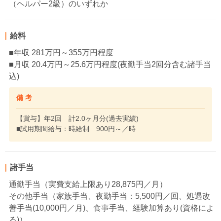
（ヘルパー2級）のいずれか
給料
■年収 281万円～355万円程度
■月収 20.4万円～25.6万円程度(夜勤手当2回分含む諸手当
込)
備 考
【賞与】年2回 計2.0ヶ月分(過去実績)
■試用期間給与：時給制 900円～／時
諸手当
通勤手当（実費支給上限あり28,875円／月）
その他手当（家族手当、夜勤手当：5,500円／回、処遇改
善手当(10,000円／月)、食事手当、経験加算あり(資格によ
る)）