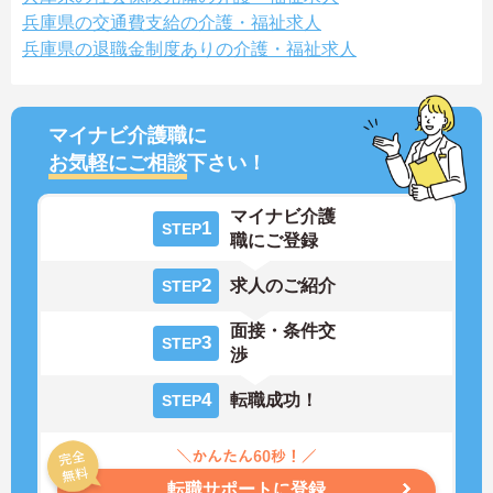
兵庫県の交通費支給の介護・福祉求人
兵庫県の退職金制度ありの介護・福祉求人
マイナビ介護職に
お気軽にご相談
下さい！
マイナビ介護
1
STEP
職にご登録
2
求人のご紹介
STEP
面接・条件交
3
STEP
渉
4
転職成功！
STEP
転職サポートに登録