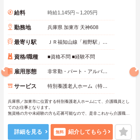
給料
時給1,145円～1,205円
勤務地
兵庫県 加東市 天神608
最寄り駅
ＪＲ福知山線「相野駅」バス・車19分
資格/職種
■資格不問 ■経験不問
雇用形態
非常勤・パート・アルバイト
サービス
特別養護老人ホーム（特養）
兵庫県／加東市に位置する特別養護老人ホームにて、介護職員とし
てのお仕事となります。
無資格の方や未経験の方も応募可能なので、是非これから介護職を
始めてみたいという方にお勧めの求人となっております◎マイカー
通勤可能となっており、交通費支給もあるので、通勤の際は心配い
りません！
詳細を見る
紹介してもらう
無料
ご興味ある方は面接ポイントをお伝えしますので、お気軽にお問い