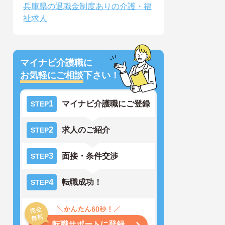
兵庫県の退職金制度ありの介護・福
祉求人
マイナビ介護職に
お気軽にご相談
下さい！
1
マイナビ介護職にご登録
STEP
2
求人のご紹介
STEP
3
面接・条件交渉
STEP
4
転職成功！
STEP
転職サポートに登録