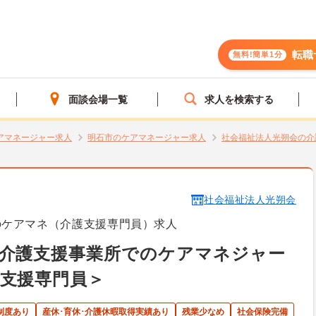
転職
無料!簡単1分
面談会場一覧
求人を検索する
アマネージャー求人
明石市のケアマネージャー求人
社会福祉法人光朔会の介
社会福祉法人光朔会
のケアマネ（介護支援専門員）求人
宅介護支援事業所でのケアマネジャー
支援専門員＞
制度あり
産休･育休･介護休暇取得実績あり
残業少なめ
社会保険完備