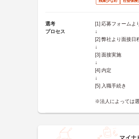
残業少なめ
社会保険
選考
[1] 応募フォーム
プロセス
↓
[2] 弊社より面
↓
[3] 面接実施
↓
[4] 内定
↓
[5] 入職手続き
※法人によっては
マイナ