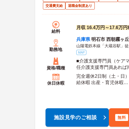
交通費支給
退職金制度あり
月収 16.4万円～17.6
給料
兵庫県
明石市 西朝霧ヶ丘9-
山陽電鉄本線「大蔵谷駅」徒
勤務地
MAP
■介護支援専門員（ケアマ
任介護支援専門員あれば
資格/職種
転免許（AT限定可）あれ
完全週休2日制（土・日） 
給休暇 出産・育児休暇
休日休暇
年間休日日数：105日 初年度有給日数：10日 最
大有給日数：20日
施設見学のご相談
無料