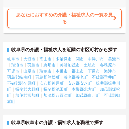
あなたにおすすめの介護・福祉求人の一覧を見
る
岐阜県の介護・福祉求人を近隣の市区町村から探す
岐阜市
大垣市
高山市
多治見市
関市
中津川市
美濃市
瑞浪市
羽島市
恵那市
美濃加茂市
土岐市
各務原市
可児市
山県市
瑞穂市
本巣市
郡上市
下呂市
海津市
羽島郡岐南町
羽島郡笠松町
養老郡養老町
不破郡垂井町
不破郡関ケ原町
安八郡神戸町
安八郡安八町
揖斐郡揖斐川
町
揖斐郡大野町
揖斐郡池田町
本巣郡北方町
加茂郡坂祝
町
加茂郡富加町
加茂郡八百津町
加茂郡白川町
可児郡御
嵩町
岐阜県岐阜市の介護・福祉求人を職種で探す