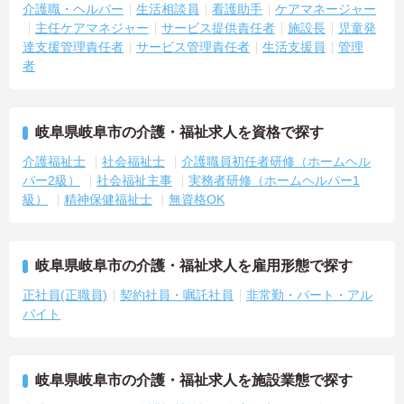
介護職・ヘルパー
生活相談員
看護助手
ケアマネージャー
主任ケアマネジャー
サービス提供責任者
施設長
児童発
達支援管理責任者
サービス管理責任者
生活支援員
管理
者
岐阜県岐阜市の介護・福祉求人を資格で探す
介護福祉士
社会福祉士
介護職員初任者研修（ホームヘル
パー2級）
社会福祉主事
実務者研修（ホームヘルパー1
級）
精神保健福祉士
無資格OK
岐阜県岐阜市の介護・福祉求人を雇用形態で探す
正社員(正職員)
契約社員・嘱託社員
非常勤・パート・アル
バイト
岐阜県岐阜市の介護・福祉求人を施設業態で探す