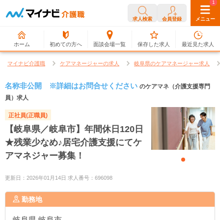
0
1
求人検索
会員登録
メニュー
ホーム
初めての方へ
面談会場一覧
保存した求人
最近見た求人
マイナビ介護職
ケアマネージャーの求人
岐阜県のケアマネージャー求人
名称非公開 ※詳細はお問合せください
のケアマネ（介護支援専門
員）求人
正社員(正職員)
【岐阜県／岐阜市】年間休日120日
★残業少なめ♪居宅介護支援にてケ
アマネジャー募集！
更新日：2026年01月14日 求人番号：696098
勤務地
岐阜県
岐阜市