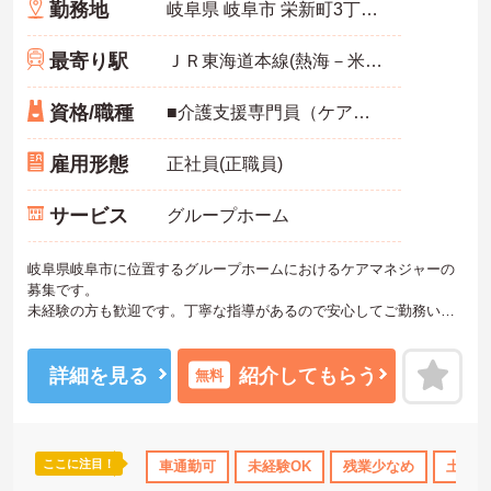
勤務地
岐阜県 岐阜市 栄新町3丁目100番
最寄り駅
ＪＲ東海道本線(熱海－米原)「岐阜駅」徒歩10分
資格/職種
■介護支援専門員（ケアマネジャー）：必須 ■未経験：可 ■普通自動車運転免許（AT限定可）：必須
雇用形態
正社員(正職員)
サービス
グループホーム
岐阜県岐阜市に位置するグループホームにおけるケアマネジャーの
募集です。
未経験の方も歓迎です。丁寧な指導があるので安心してご勤務いた
だけます。年間休日が124日もあるので、プライベートを大切にしな
がらご勤務いただけます。
ご興味のある方には、面接対策ポイントなど、さらに詳細をお話し
詳細を見る
紹介してもらう
無料
いたしますのでお気軽にご相談ください！
ここに注目！
車通勤可
未経験OK
残業少なめ
土日祝