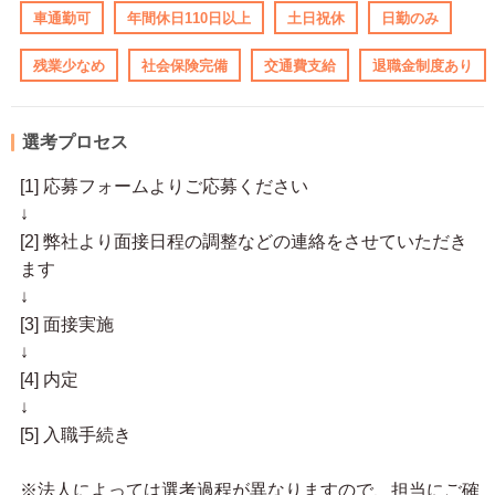
車通勤可
年間休日110日以上
土日祝休
日勤のみ
残業少なめ
社会保険完備
交通費支給
退職金制度あり
選考プロセス
[1] 応募フォームよりご応募ください
↓
[2] 弊社より面接日程の調整などの連絡をさせていただき
ます
↓
[3] 面接実施
↓
[4] 内定
↓
[5] 入職手続き
※法人によっては選考過程が異なりますので、担当にご確