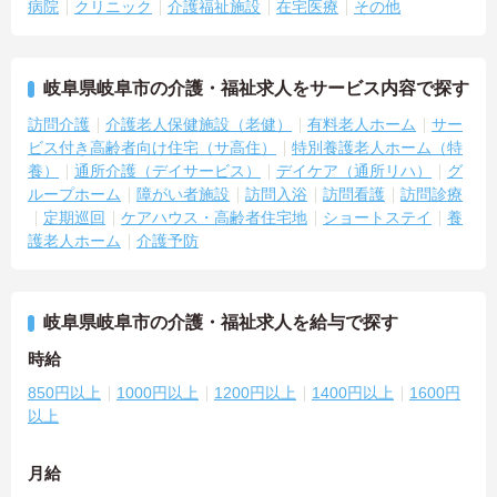
病院
クリニック
介護福祉施設
在宅医療
その他
岐阜県岐阜市の介護・福祉求人をサービス内容で探す
訪問介護
介護老人保健施設（老健）
有料老人ホーム
サー
ビス付き高齢者向け住宅（サ高住）
特別養護老人ホーム（特
養）
通所介護（デイサービス）
デイケア（通所リハ）
グ
ループホーム
障がい者施設
訪問入浴
訪問看護
訪問診療
定期巡回
ケアハウス・高齢者住宅地
ショートステイ
養
護老人ホーム
介護予防
岐阜県岐阜市の介護・福祉求人を給与で探す
時給
850円以上
1000円以上
1200円以上
1400円以上
1600円
以上
月給