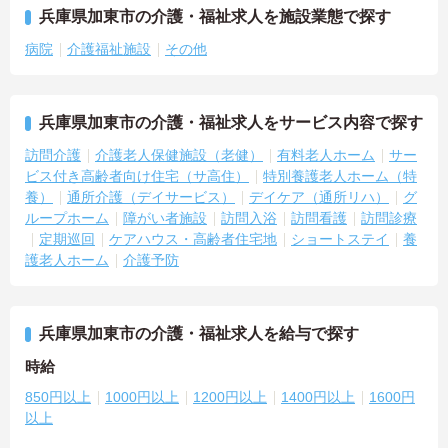
兵庫県加東市の介護・福祉求人を施設業態で探す
病院
介護福祉施設
その他
兵庫県加東市の介護・福祉求人をサービス内容で探す
訪問介護
介護老人保健施設（老健）
有料老人ホーム
サー
ビス付き高齢者向け住宅（サ高住）
特別養護老人ホーム（特
養）
通所介護（デイサービス）
デイケア（通所リハ）
グ
ループホーム
障がい者施設
訪問入浴
訪問看護
訪問診療
定期巡回
ケアハウス・高齢者住宅地
ショートステイ
養
護老人ホーム
介護予防
兵庫県加東市の介護・福祉求人を給与で探す
時給
850円以上
1000円以上
1200円以上
1400円以上
1600円
以上