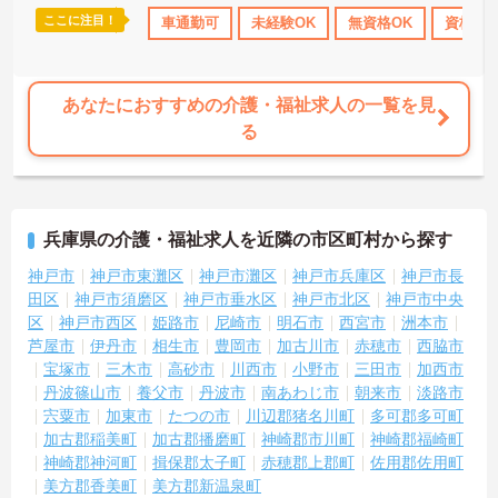
ここに注目！
資格OK
日勤のみ
車通勤可
年間休日110日以上
未経験OK
産休･育休･介護休暇取得
無資格OK
資格取
あなたにおすすめの介護・福祉求人の一覧を見
る
兵庫県の介護・福祉求人を近隣の市区町村から探す
神戸市
神戸市東灘区
神戸市灘区
神戸市兵庫区
神戸市長
田区
神戸市須磨区
神戸市垂水区
神戸市北区
神戸市中央
区
神戸市西区
姫路市
尼崎市
明石市
西宮市
洲本市
芦屋市
伊丹市
相生市
豊岡市
加古川市
赤穂市
西脇市
宝塚市
三木市
高砂市
川西市
小野市
三田市
加西市
丹波篠山市
養父市
丹波市
南あわじ市
朝来市
淡路市
宍粟市
加東市
たつの市
川辺郡猪名川町
多可郡多可町
加古郡稲美町
加古郡播磨町
神崎郡市川町
神崎郡福崎町
神崎郡神河町
揖保郡太子町
赤穂郡上郡町
佐用郡佐用町
美方郡香美町
美方郡新温泉町