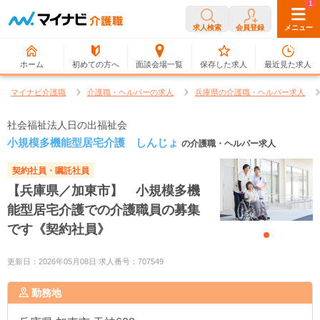
0
1
求人検索
会員登録
メニュー
ホーム
初めての方へ
面談会場一覧
保存した求人
最近見た求人
マイナビ介護職
介護職・ヘルパーの求人
兵庫県の介護職・ヘルパー求人
社会福祉法人日の出福祉会
小規模多機能型居宅介護 しんじょ
の介護職・ヘルパー求人
契約社員・嘱託社員
【兵庫県／加東市】 小規模多機
能型居宅介護での介護職員の募集
です《契約社員》
更新日：2026年05月08日 求人番号：707549
勤務地