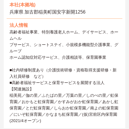
本社(本拠地)
兵庫県 加古郡稲美町国安字新開1256
法人情報
高齢者福祉事業、特別養護老人ホーム、デイサービス、ホー
ムヘル
プサービス、ショートステイ、小規模多機能型介護事業、グ
ループ
ホーム認知症対応サービス、介護相談等、保育園事業
■社内研修制度あり（介護技術研修・資格取得支援研修・新
入社員研修 など）
■高齢者福祉サービスと保育サービスを展開する法人
【関連施設】
稲美苑／伽の里／ふたばの里／万葉の里／しのべの里／虹保
育園／おかもと虹保育園／かすみがおか虹保育園／あかし虹
保育園／とだ虹保育園／しらおか虹保育園／南よの虹保育園
／にいぞ虹保育園／かなまち虹保育園／(仮)宮前区内保育園
(2021/4オープン)