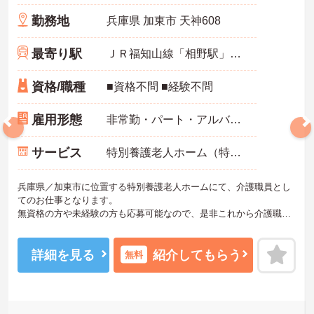
勤務地
兵庫県 加東市 天神608
最寄り駅
ＪＲ福知山線「相野駅」バス・車19分
資格/職種
■資格不問 ■経験不問
雇用形態
非常勤・パート・アルバイト
サービス
特別養護老人ホーム（特養）
兵庫県／加東市に位置する特別養護老人ホームにて、介護職員とし
てのお仕事となります。
無資格の方や未経験の方も応募可能なので、是非これから介護職を
始めてみたいという方にお勧めの求人となっております◎マイカー
通勤可能となっており、交通費支給もあるので、通勤の際は心配い
りません！
詳細を見る
紹介してもらう
無料
ご興味ある方は面接ポイントをお伝えしますので、お気軽にお問い
合わせください♪