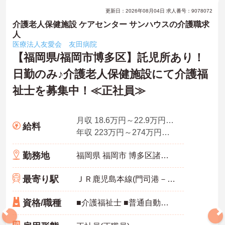
更新日：2026年08月04日 求人番号：9078072
介護老人保健施設 ケアセンター サンハウスの介護職求
人
医療法人友愛会 友田病院
【福岡県/福岡市博多区】託児所あり！
日勤のみ♪介護老人保健施設にて介護福
祉士を募集中！≪正社員≫
月収 18.6万円～22.9万円程度／基本給
給料
年収 223万円～274万円程度／基本給×12ヶ月分
勤務地
福岡県 福岡市 博多区諸岡4-28-24
最寄り駅
ＪＲ鹿児島本線(門司港－八代)「笹原駅」徒歩10分
資格/職種
■介護福祉士 ■普通自動車運転免許 ■3年以上の経験必須