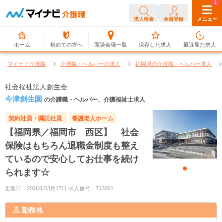
0
1
求人検索
会員登録
メニュー
ホーム
初めての方へ
面談会場一覧
保存した求人
最近見た求人
マイナビ介護職
介護職・ヘルパーの求人
福岡県の介護職・ヘルパー求人
社会福祉法人創生会
今津創生園
の介護職・ヘルパー、介護福祉士求人
契約社員・嘱託社員
養護老人ホーム
【福岡県／福岡市 西区】 社会
保険はもちろん退職金制度も整え
ているので安心してお仕事を続け
られます☆
更新日：2026年03月17日 求人番号：713061
勤務地