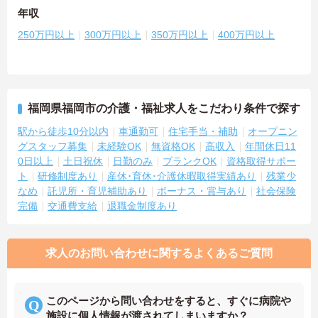
年収
250万円以上
300万円以上
350万円以上
400万円以上
福岡県福岡市の介護・福祉求人をこだわり条件で探す
駅から徒歩10分以内
車通勤可
住宅手当・補助
オープニン
グスタッフ募集
未経験OK
無資格OK
高収入
年間休日11
0日以上
土日祝休
日勤のみ
ブランクOK
資格取得サポー
ト
研修制度あり
産休･育休･介護休暇取得実績あり
残業少
なめ
託児所・育児補助あり
ボーナス・賞与あり
社会保険
完備
交通費支給
退職金制度あり
求人のお問い合わせに関するよくあるご質問
このページから問い合わせをすると、すぐに病院や
施設に個人情報が渡されてしまいますか？