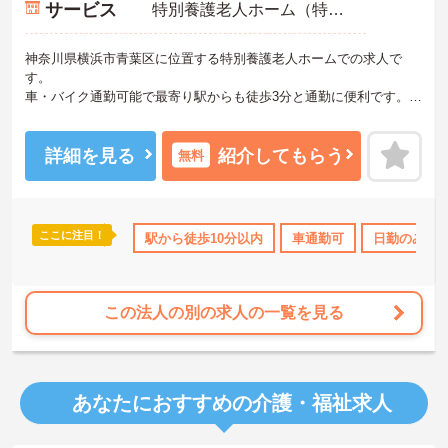
サービス
特別養護老人ホーム（特養）
神奈川県横浜市青葉区に位置する特別養護老人ホームでの求人で
す。
車・バイク通勤可能で最寄り駅からも徒歩3分と通勤に便利です。
ご興味のある方はお気軽にお問い合わせ下さい。
詳細を見る
紹介してもらう
無料
ここに注目！
K
社会保険完備
交通費支給
駅から徒歩10分以内
車通勤可
日勤のみ
この法人の別の求人の一覧を見る
あなたにおすすめの介護・福祉求人