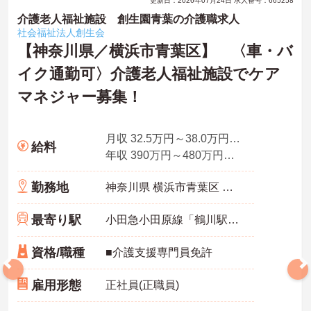
更新日：2026年07月24日 求人番号：665258
介護老人福祉施設 創生園青葉の介護職求人
社会福祉法人創生会
【神奈川県／横浜市青葉区】 〈車・バ
イク通勤可〉介護老人福祉施設でケア
マネジャー募集！
月収 32.5万円～38.0万円程度（諸手当込）
給料
年収 390万円～480万円程度（諸手当込）
勤務地
神奈川県 横浜市青葉区 奈良町881-13
最寄り駅
小田急小田原線「鶴川駅」バス・車13分
資格/職種
■介護支援専門員免許
雇用形態
正社員(正職員)