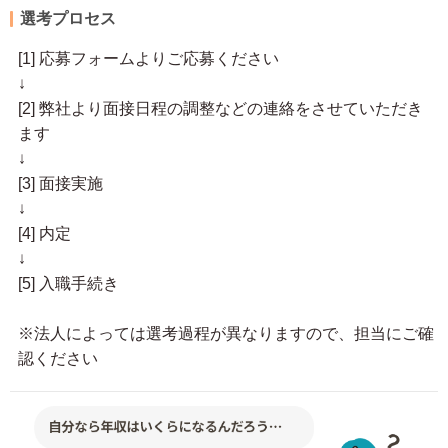
選考プロセス
[1] 応募フォームよりご応募ください
↓
[2] 弊社より面接日程の調整などの連絡をさせていただき
ます
↓
[3] 面接実施
↓
[4] 内定
↓
[5] 入職手続き
※法人によっては選考過程が異なりますので、担当にご確
認ください