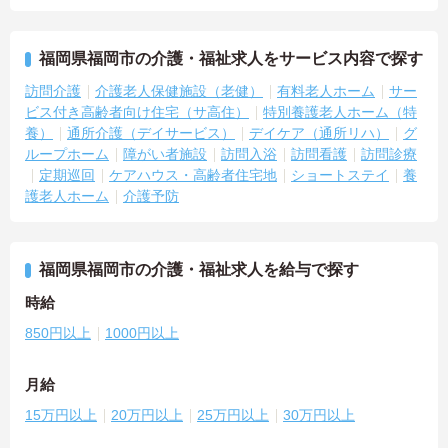
福岡県福岡市の介護・福祉求人をサービス内容で探す
訪問介護
介護老人保健施設（老健）
有料老人ホーム
サー
ビス付き高齢者向け住宅（サ高住）
特別養護老人ホーム（特
養）
通所介護（デイサービス）
デイケア（通所リハ）
グ
ループホーム
障がい者施設
訪問入浴
訪問看護
訪問診療
定期巡回
ケアハウス・高齢者住宅地
ショートステイ
養
護老人ホーム
介護予防
福岡県福岡市の介護・福祉求人を給与で探す
時給
850円以上
1000円以上
月給
15万円以上
20万円以上
25万円以上
30万円以上