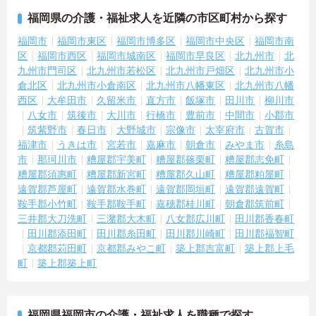
福岡県の介護・福祉求人を近隣の市区町村から探す
福岡市
福岡市東区
福岡市博多区
福岡市中央区
福岡市南
区
福岡市西区
福岡市城南区
福岡市早良区
北九州市
北
九州市門司区
北九州市若松区
北九州市戸畑区
北九州市小
倉北区
北九州市小倉南区
北九州市八幡東区
北九州市八幡
西区
大牟田市
久留米市
直方市
飯塚市
田川市
柳川市
八女市
筑後市
大川市
行橋市
豊前市
中間市
小郡市
筑紫野市
春日市
大野城市
宗像市
太宰府市
古賀市
福津市
うきは市
宮若市
嘉麻市
朝倉市
みやま市
糸島
市
那珂川市
糟屋郡宇美町
糟屋郡篠栗町
糟屋郡志免町
糟屋郡須惠町
糟屋郡新宮町
糟屋郡久山町
糟屋郡粕屋町
遠賀郡芦屋町
遠賀郡水巻町
遠賀郡岡垣町
遠賀郡遠賀町
鞍手郡小竹町
鞍手郡鞍手町
嘉穂郡桂川町
朝倉郡筑前町
三井郡大刀洗町
三潴郡大木町
八女郡広川町
田川郡香春町
田川郡添田町
田川郡糸田町
田川郡川崎町
田川郡福智町
京都郡苅田町
京都郡みやこ町
築上郡吉富町
築上郡上毛
町
築上郡築上町
福岡県福岡市の介護・福祉求人を職種で探す