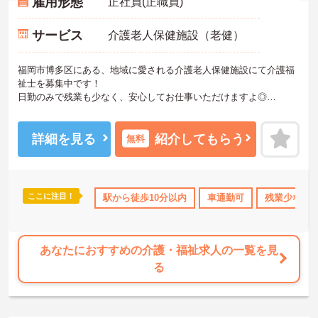
雇用形態
正社員(正職員)
サービス
介護老人保健施設（老健）
福岡市博多区にある、地域に愛される介護老人保健施設にて介護福
祉士を募集中です！
日勤のみで残業も少なく、安心してお仕事いただけますよ◎
ご興味ある方には、面接対策ポイントなど、詳細をお話しいたしま
すのでお気軽にご相談ください。
詳細を見る
紹介してもらう
無料
ここに注目！
資格取得サポート
研修制度あり
駅から徒歩10分以内
社会保険完備
車通勤可
交通費支給
残業少なめ
あなたにおすすめの介護・福祉求人の一覧を見
る