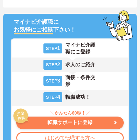
マイナビ介護職に
お気軽にご相談
下さい！
マイナビ介護
1
STEP
職にご登録
2
求人のご紹介
STEP
面接・条件交
3
STEP
渉
4
転職成功！
STEP
転職サポートに登録
はじめて転職する方へ