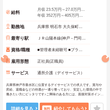
月収 23.5万円～27.0万円程度※諸手当込
給料
年収 352万円～405万円程度※諸手当・賞与込
勤務地
兵庫県 明石市 大久保町茜3-15-4
最寄り駅
ＪＲ山陽本線(神戸－門司)「大久保(兵庫)駅」バス・車8分
資格/職種
■管理者未経験可 ■ブランク可 ■資格不問
雇用形態
正社員(正職員)
サービス
通所介護（デイサービス）
兵庫県神戸市垂水区に位置するデイサービスでの求人です。賞与や
昇給、退職金などの待遇が一通り整っており、安定した環境の中で
働きたい方にピッタリです♪ご興味のある方には、面接対策ポイント
など、さらに詳細をご案内しますのでお気軽にご相談ください！
詳細を見る
紹介してもらう
無料