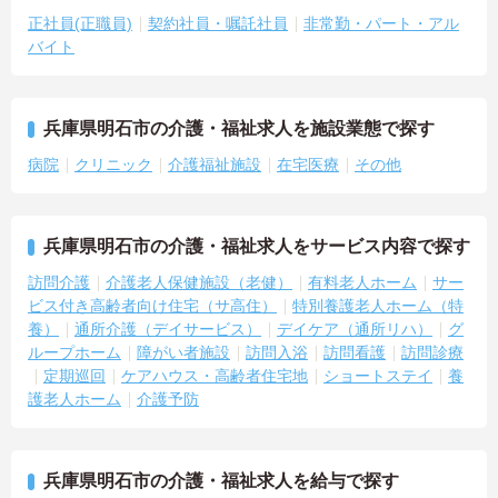
正社員(正職員)
契約社員・嘱託社員
非常勤・パート・アル
バイト
兵庫県明石市の介護・福祉求人を施設業態で探す
病院
クリニック
介護福祉施設
在宅医療
その他
兵庫県明石市の介護・福祉求人をサービス内容で探す
訪問介護
介護老人保健施設（老健）
有料老人ホーム
サー
ビス付き高齢者向け住宅（サ高住）
特別養護老人ホーム（特
養）
通所介護（デイサービス）
デイケア（通所リハ）
グ
ループホーム
障がい者施設
訪問入浴
訪問看護
訪問診療
定期巡回
ケアハウス・高齢者住宅地
ショートステイ
養
護老人ホーム
介護予防
兵庫県明石市の介護・福祉求人を給与で探す