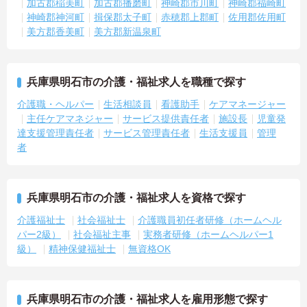
加古郡稲美町
加古郡播磨町
神崎郡市川町
神崎郡福崎町
神崎郡神河町
揖保郡太子町
赤穂郡上郡町
佐用郡佐用町
美方郡香美町
美方郡新温泉町
兵庫県明石市の介護・福祉求人を職種で探す
介護職・ヘルパー
生活相談員
看護助手
ケアマネージャー
主任ケアマネジャー
サービス提供責任者
施設長
児童発
達支援管理責任者
サービス管理責任者
生活支援員
管理
者
兵庫県明石市の介護・福祉求人を資格で探す
介護福祉士
社会福祉士
介護職員初任者研修（ホームヘル
パー2級）
社会福祉主事
実務者研修（ホームヘルパー1
級）
精神保健福祉士
無資格OK
兵庫県明石市の介護・福祉求人を雇用形態で探す