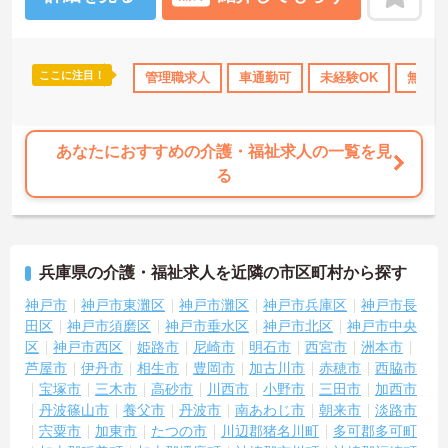
ここに注目！
修制度あり
産休･育休･介護休暇取得実績あり
管理職求人
車通勤可
社会保険完備
未経験OK
無資格
交通
あなたにおすすめの介護・福祉求人の一覧を見
る
兵庫県の介護・福祉求人を近隣の市区町村から探す
神戸市
神戸市東灘区
神戸市灘区
神戸市兵庫区
神戸市長
田区
神戸市須磨区
神戸市垂水区
神戸市北区
神戸市中央
区
神戸市西区
姫路市
尼崎市
明石市
西宮市
洲本市
芦屋市
伊丹市
相生市
豊岡市
加古川市
赤穂市
西脇市
宝塚市
三木市
高砂市
川西市
小野市
三田市
加西市
丹波篠山市
養父市
丹波市
南あわじ市
朝来市
淡路市
宍粟市
加東市
たつの市
川辺郡猪名川町
多可郡多可町