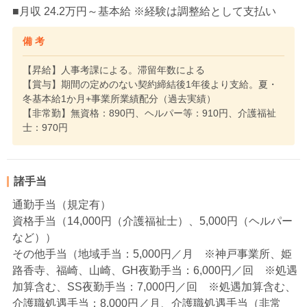
■月収 24.2万円～基本給 ※経験は調整給として支払い
備 考
【昇給】人事考課による。滞留年数による
【賞与】期間の定めのない契約締結後1年後より支給。夏・
冬基本給1か月+事業所業績配分（過去実績）
【非常勤】無資格：890円、ヘルパー等：910円、介護福祉
士：970円
諸手当
通勤手当（規定有）
資格手当（14,000円（介護福祉士）、5,000円（ヘルパー
など））
その他手当（地域手当：5,000円／月 ※神戸事業所、姫
路香寺、福崎、山崎、GH夜勤手当：6,000円／回 ※処遇
加算含む、SS夜勤手当：7,000円／回 ※処遇加算含む、
介護職処遇手当：8,000円／月、介護職処遇手当（非常