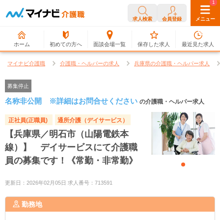
0
1
求人検索
会員登録
メニュー
ホーム
初めての方へ
面談会場一覧
保存した求人
最近見た求人
マイナビ介護職
介護職・ヘルパーの求人
兵庫県の介護職・ヘルパー求人
募集停止
名称非公開 ※詳細はお問合せください
の介護職・ヘルパー求人
正社員(正職員)
通所介護（デイサービス）
【兵庫県／明石市（山陽電鉄本
線）】 デイサービスにて介護職
員の募集です！《常勤・非常勤》
更新日：2026年02月05日 求人番号：713591
勤務地