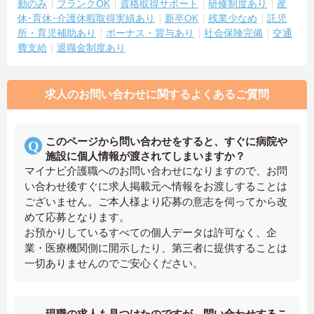
勤のみ
ブランクOK
資格取得サポート
研修制度あり
産
休･育休･介護休暇取得実績あり
新卒OK
残業少なめ
託児
所・育児補助あり
ボーナス・賞与あり
社会保険完備
交通
費支給
退職金制度あり
求人のお問い合わせに関するよくあるご質問
このページから問い合わせをすると、すぐに病院や
施設に個人情報が渡されてしまいますか？
マイナビ介護職へのお問い合わせになりますので、お問
い合わせ後すぐに求人掲載元へ情報をお渡しすることは
ございません。ご本人様より応募の意志を伺ってから改
めて応募となります。
お預かりしているすべての個人データは許可なく、企
業・医療機関側に開示したり、第三者に提供することは
一切ありませんのでご安心ください。
現職の求人も見つけたのですが、問い合わせするこ