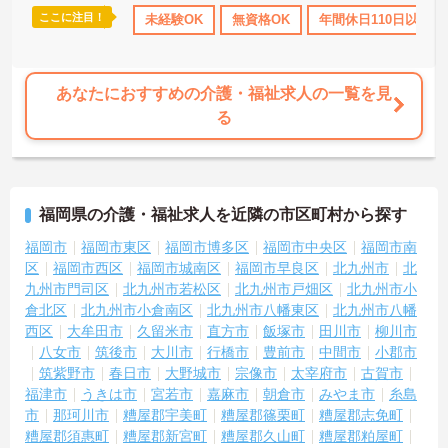
ここに注目！
休日110日以上
ブランクOK
未経験OK
産休･育休･介護休暇取得実績あり
無資格OK
年間休日110日以上
あなたにおすすめの介護・福祉求人の一覧を見
る
福岡県の介護・福祉求人を近隣の市区町村から探す
福岡市
福岡市東区
福岡市博多区
福岡市中央区
福岡市南
区
福岡市西区
福岡市城南区
福岡市早良区
北九州市
北
九州市門司区
北九州市若松区
北九州市戸畑区
北九州市小
倉北区
北九州市小倉南区
北九州市八幡東区
北九州市八幡
西区
大牟田市
久留米市
直方市
飯塚市
田川市
柳川市
八女市
筑後市
大川市
行橋市
豊前市
中間市
小郡市
筑紫野市
春日市
大野城市
宗像市
太宰府市
古賀市
福津市
うきは市
宮若市
嘉麻市
朝倉市
みやま市
糸島
市
那珂川市
糟屋郡宇美町
糟屋郡篠栗町
糟屋郡志免町
糟屋郡須惠町
糟屋郡新宮町
糟屋郡久山町
糟屋郡粕屋町