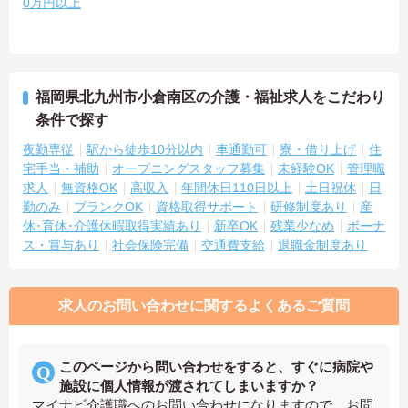
0万円以上
福岡県北九州市小倉南区の介護・福祉求人をこだわり
条件で探す
夜勤専従
駅から徒歩10分以内
車通勤可
寮・借り上げ
住
宅手当・補助
オープニングスタッフ募集
未経験OK
管理職
求人
無資格OK
高収入
年間休日110日以上
土日祝休
日
勤のみ
ブランクOK
資格取得サポート
研修制度あり
産
休･育休･介護休暇取得実績あり
新卒OK
残業少なめ
ボーナ
ス・賞与あり
社会保険完備
交通費支給
退職金制度あり
求人のお問い合わせに関するよくあるご質問
このページから問い合わせをすると、すぐに病院や
施設に個人情報が渡されてしまいますか？
マイナビ介護職へのお問い合わせになりますので、お問