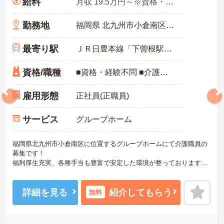
給料
月収 19.5万円～※資格・経験により異なる
勤務地
福岡県 北九州市小倉南区 長野東町11-16
最寄り駅
ＪＲ日豊本線「下曽根駅」バス・車10分
資格/職種
■資格・経験不問 ■介護職員初任者研修以上の資格お持ちの方歓迎
雇用形態
正社員(正職員)
サービス
グループホーム
福岡県北九州市小倉南区に位置するグループホームにて介護職員の
募集です！
福利厚生充実、各種手当も豊富で安定した環境が整っております。
年間休日も117日あり、無理なくご家庭やプライベートと両立するこ
とができます。
ご興味のある方は、面接のポイントお伝えしますのでお気軽にお問
詳細を見る
紹介してもらう
無料
い合わせください！