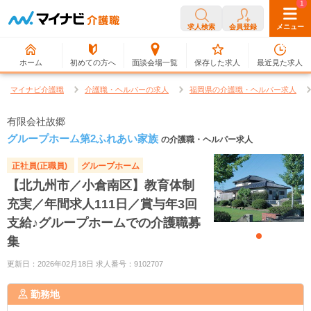
0
1
求人検索
会員登録
メニュー
ホーム
初めての方へ
面談会場一覧
保存した求人
最近見た求人
マイナビ介護職
介護職・ヘルパーの求人
福岡県の介護職・ヘルパー求人
有限会社故郷
グループホーム第2ふれあい家族
の介護職・ヘルパー求人
正社員(正職員)
グループホーム
【北九州市／小倉南区】教育体制
充実／年間求人111日／賞与年3回
支給♪グループホームでの介護職募
集
更新日：2026年02月18日 求人番号：9102707
勤務地