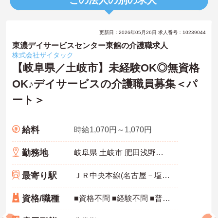
この法人の別の求人
更新日：2026年05月26日 求人番号：10239044
東濃デイサービスセンター東館の介護職求人
株式会社ザイタック
【岐阜県／土岐市】未経験OK◎無資格
OK♪デイサービスの介護職員募集＜パ
ート＞
給料
時給1,070円～1,070円
勤務地
岐阜県 土岐市 肥田浅野朝日町2-5-1
最寄り駅
ＪＲ中央本線(名古屋－塩尻)「土岐市駅」徒歩22分
資格/職種
■資格不問 ■経験不問 ■普通自動車運転免許必須