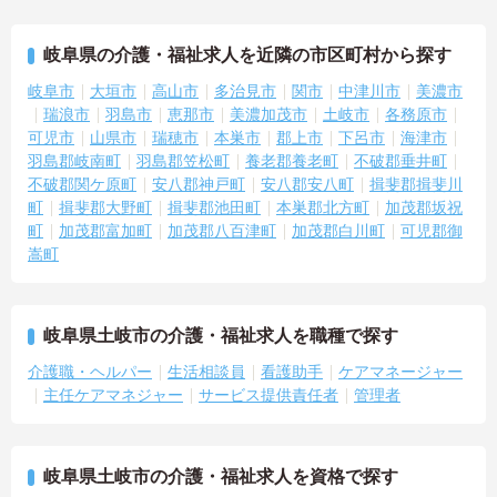
岐阜県の介護・福祉求人を近隣の市区町村から探す
岐阜市
大垣市
高山市
多治見市
関市
中津川市
美濃市
瑞浪市
羽島市
恵那市
美濃加茂市
土岐市
各務原市
可児市
山県市
瑞穂市
本巣市
郡上市
下呂市
海津市
羽島郡岐南町
羽島郡笠松町
養老郡養老町
不破郡垂井町
不破郡関ケ原町
安八郡神戸町
安八郡安八町
揖斐郡揖斐川
町
揖斐郡大野町
揖斐郡池田町
本巣郡北方町
加茂郡坂祝
町
加茂郡富加町
加茂郡八百津町
加茂郡白川町
可児郡御
嵩町
岐阜県土岐市の介護・福祉求人を職種で探す
介護職・ヘルパー
生活相談員
看護助手
ケアマネージャー
主任ケアマネジャー
サービス提供責任者
管理者
岐阜県土岐市の介護・福祉求人を資格で探す