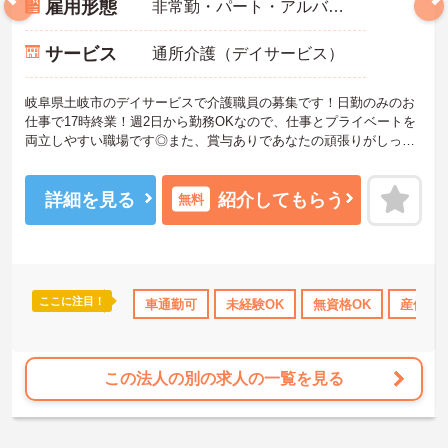
雇用形態
非常勤・パート・アルバイト
サービス
通所介護（デイサービス）
岐阜県土岐市のデイサービスで介護職員の募集です！日勤のみのお
仕事で17時終業！週2日から勤務OKなので、仕事とプライベートを
両立しやすい職場です◎また、賞与ありであなたの頑張りがしっか
り評価される職場です♪ご興味のある方は面接ポイントをお伝えしま
すので、お気軽にご連絡ください！
詳細を見る
紹介してもらう
無料
ここに注目！
休日110日以上
産休･育休･介護休暇取得実績あり
車通勤可
未経験OK
無資格OK
ボーナス・賞与あ
産休･
この法人の別の求人の一覧を見る