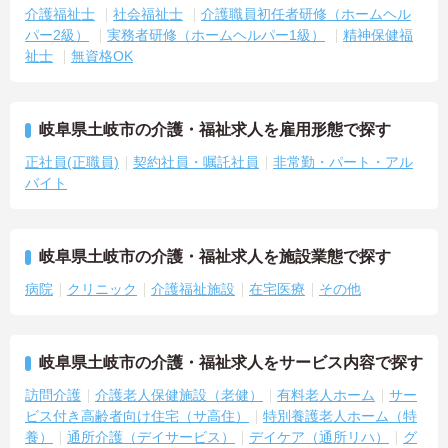
介護福祉士
社会福祉士
介護職員初任者研修（ホームヘル
パー2級）
実務者研修（ホームヘルパー1級）
精神保健福
祉士
無資格OK
岐阜県土岐市の介護・福祉求人を雇用形態で探す
正社員(正職員)
契約社員・嘱託社員
非常勤・パート・アル
バイト
岐阜県土岐市の介護・福祉求人を施設業態で探す
病院
クリニック
介護福祉施設
在宅医療
その他
岐阜県土岐市の介護・福祉求人をサービス内容で探す
訪問介護
介護老人保健施設（老健）
有料老人ホーム
サー
ビス付き高齢者向け住宅（サ高住）
特別養護老人ホーム（特
養）
通所介護（デイサービス）
デイケア（通所リハ）
グ