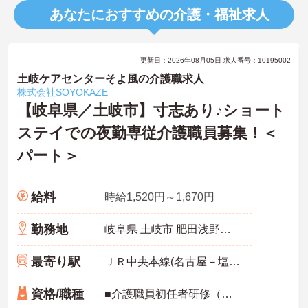
あなたにおすすめの介護・福祉求人
更新日：2026年08月05日 求人番号：10195002
土岐ケアセンターそよ風の介護職求人
株式会社SOYOKAZE
【岐阜県／土岐市】寸志あり♪ショート
ステイでの夜勤専従介護職員募集！＜
パート＞
給料
時給1,520円～1,670円
勤務地
岐阜県 土岐市 肥田浅野元町2-16
最寄り駅
ＪＲ中央本線(名古屋－塩尻)「土岐市駅」バス・車5分
資格/職種
■介護職員初任者研修（ヘルパー2級）以上：あれば尚可 ■経験必須 ■無資格可