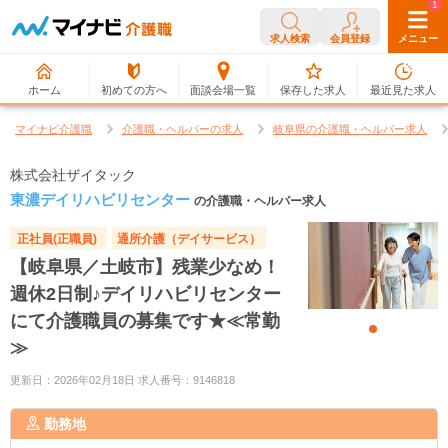
0
1
求人検索
会員登録
メニュー
ホーム
初めての方へ
面談会場一覧
保存した求人
最近見た求人
マイナビ介護職
介護職・ヘルパーの求人
岐阜県の介護職・ヘルパー求人
株式会社ザイタック
東濃デイリハビリセンター
の介護職・ヘルパー求人
正社員(正職員)
通所介護（デイサービス）
【岐阜県／土岐市】残業少なめ！
週休2日制♪デイリハビリセンター
にて介護職員の募集です★≪常勤
≫
更新日：2026年02月18日 求人番号：9146818
勤務地