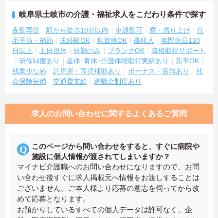
岐阜県土岐市の介護・福祉求人をこだわり条件で探す
夜勤専従
駅から徒歩10分以内
車通勤可
寮・借り上げ
住
宅手当・補助
未経験OK
無資格OK
高収入
年間休日110
日以上
土日祝休
日勤のみ
ブランクOK
資格取得サポート
研修制度あり
産休･育休･介護休暇取得実績あり
新卒OK
残業少なめ
託児所・育児補助あり
ボーナス・賞与あり
社
会保険完備
交通費支給
退職金制度あり
求人のお問い合わせに関するよくあるご質問
このページから問い合わせをすると、すぐに病院や
施設に個人情報が渡されてしまいますか？
マイナビ介護職へのお問い合わせになりますので、お問
い合わせ後すぐに求人掲載元へ情報をお渡しすることは
ございません。ご本人様より応募の意志を伺ってから改
めて応募となります。
お預かりしているすべての個人データは許可なく、企