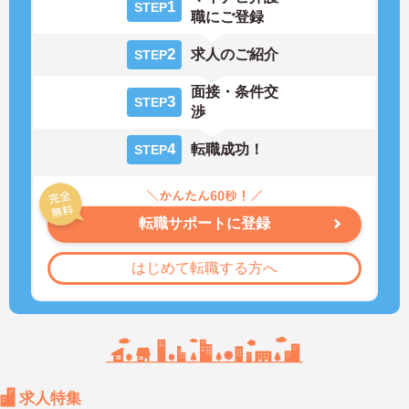
1
STEP
職にご登録
2
求人のご紹介
STEP
面接・条件交
3
STEP
渉
4
転職成功！
STEP
転職サポートに登録
はじめて転職する方へ
求人特集