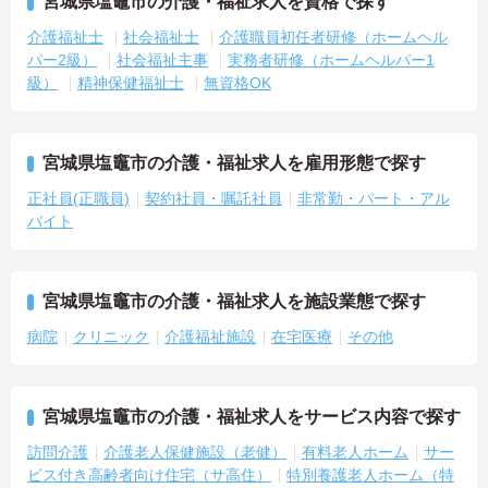
宮城県塩竈市の介護・福祉求人を資格で探す
介護福祉士
社会福祉士
介護職員初任者研修（ホームヘル
パー2級）
社会福祉主事
実務者研修（ホームヘルパー1
級）
精神保健福祉士
無資格OK
宮城県塩竈市の介護・福祉求人を雇用形態で探す
正社員(正職員)
契約社員・嘱託社員
非常勤・パート・アル
バイト
宮城県塩竈市の介護・福祉求人を施設業態で探す
病院
クリニック
介護福祉施設
在宅医療
その他
宮城県塩竈市の介護・福祉求人をサービス内容で探す
訪問介護
介護老人保健施設（老健）
有料老人ホーム
サー
ビス付き高齢者向け住宅（サ高住）
特別養護老人ホーム（特