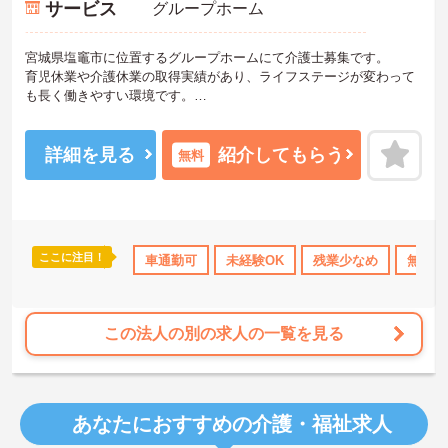
サービス
グループホーム
宮城県塩竈市に位置するグループホームにて介護士募集です。
育児休業や介護休業の取得実績があり、ライフステージが変わって
も長く働きやすい環境です。
ご興味のある方には、面接対策ポイントなど、さらに詳細をお話い
たしますので、お気軽にご相談ください。
詳細を見る
紹介してもらう
無料
ここに注目！
資格OK
資格取得サポート
車通勤可
研修制度あり
未経験OK
産休･育休･介護休暇取
残業少なめ
無資格
この法人の別の求人の一覧を見る
あなたにおすすめの介護・福祉求人