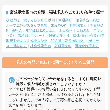
宮城県塩竈市の介護・福祉求人をこだわり条件で探す
夜勤専従
駅から徒歩10分以内
車通勤可
住宅手当・補助
オープニングスタッフ募集
未経験OK
管理職求人
無資格O
K
高収入
年間休日110日以上
土日祝休
日勤のみ
ブラン
クOK
資格取得サポート
研修制度あり
産休･育休･介護休暇
取得実績あり
残業少なめ
託児所・育児補助あり
ボーナ
ス・賞与あり
社会保険完備
交通費支給
退職金制度あり
求人のお問い合わせに関するよくあるご質問
このページから問い合わせをすると、すぐに病院や
施設に個人情報が渡されてしまいますか？
マイナビ介護職へのお問い合わせになりますので、お問
い合わせ後すぐに求人掲載元へ情報をお渡しすることは
ございません。ご本人様より応募の意志を伺ってから改
めて応募となります。