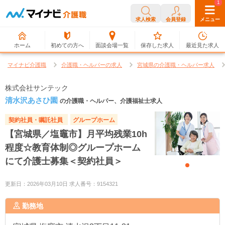
0
1
求人検索
会員登録
メニュー
ホーム
初めての方へ
面談会場一覧
保存した求人
最近見た求人
マイナビ介護職
介護職・ヘルパーの求人
宮城県の介護職・ヘルパー求人
株式会社サンテック
清水沢あさひ園
の介護職・ヘルパー、介護福祉士求人
契約社員・嘱託社員
グループホーム
【宮城県／塩竈市】月平均残業10h
程度☆教育体制◎グループホーム
にて介護士募集＜契約社員＞
更新日：2026年03月10日 求人番号：9154321
勤務地