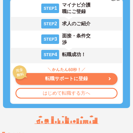
マイナビ介護
1
STEP
職にご登録
2
求人のご紹介
STEP
面接・条件交
3
STEP
渉
4
転職成功！
STEP
転職サポートに登録
はじめて転職する方へ