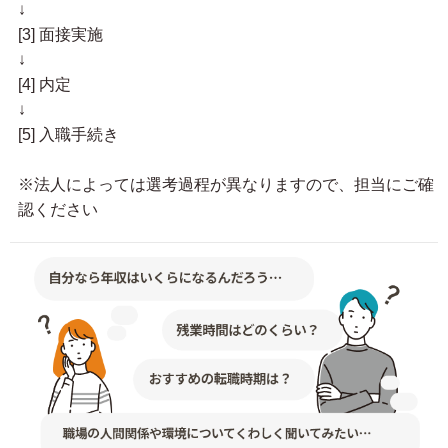
↓
[3] 面接実施
↓
[4] 内定
↓
[5] 入職手続き
※法人によっては選考過程が異なりますので、担当にご確
認ください