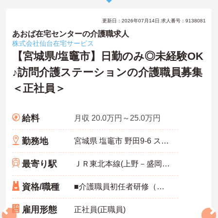
更新日：2026年07月14日 求人番号：9138081
あおば在宅センターの介護職求人
株式会社仙台在宅サービス
【宮城県/塩竈市】日勤のみ◎未経験OK
♪訪問介護ステーションの介護職員募集
＜正社員＞
給料
月収 20.0万円～25.0万円
勤務地
宮城県 塩竈市 野田9-6 ステーションコート塩釜102
最寄り駅
ＪＲ東北本線(上野－盛岡)「塩釜駅」徒歩3分
資格/職種
■介護職員初任者研修（ヘルパー2級）以上必須 ■経験不問
雇用形態
正社員(正職員)