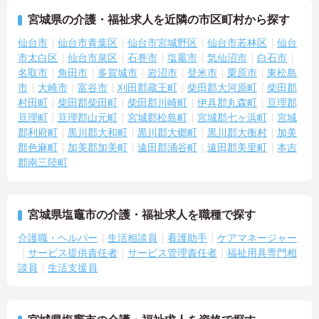
宮城県の介護・福祉求人を近隣の市区町村から探す
仙台市
仙台市青葉区
仙台市宮城野区
仙台市若林区
仙台
市太白区
仙台市泉区
石巻市
塩竈市
気仙沼市
白石市
名取市
角田市
多賀城市
岩沼市
登米市
栗原市
東松島
市
大崎市
富谷市
刈田郡蔵王町
柴田郡大河原町
柴田郡
村田町
柴田郡柴田町
柴田郡川崎町
伊具郡丸森町
亘理郡
亘理町
亘理郡山元町
宮城郡松島町
宮城郡七ヶ浜町
宮城
郡利府町
黒川郡大和町
黒川郡大郷町
黒川郡大衡村
加美
郡色麻町
加美郡加美町
遠田郡涌谷町
遠田郡美里町
本吉
郡南三陸町
宮城県塩竈市の介護・福祉求人を職種で探す
介護職・ヘルパー
生活相談員
看護助手
ケアマネージャー
サービス提供責任者
サービス管理責任者
福祉用具専門相
談員
生活支援員