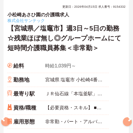
更新日：2026年04月15日 求人番号：9154332
小松崎あさひ園の介護職求人
株式会社サンテック
【宮城県／塩竈市】週3日～5日の勤務
☆残業ほぼ無し◎グループホームにて
短時間介護職員募集＜非常勤＞
給料
時給1,039円～
勤務地
宮城県 塩竈市 小松崎4番45号
最寄り駅
ＪＲ仙石線「本塩釜駅」徒歩17分
資格/職種
【必要資格・スキル】 ■無資格・未経験可 ■普通自動車運転免許（AT限定可） ■介護職員初任者研修（ヘルパー2級）以上、介護経験あれば尚可
雇用形態
非常勤・パート・アルバイト