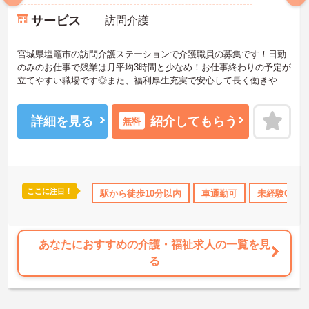
サービス
訪問介護
宮城県塩竈市の訪問介護ステーションで介護職員の募集です！日勤
のみのお仕事で残業は月平均3時間と少なめ！お仕事終わりの予定が
立てやすい職場です◎また、福利厚生充実で安心して長く働きやす
い環境が整っています♪ご興味のある方は面接ポイントをお伝えしま
すので、お気軽にご相談ください！
詳細を見る
紹介してもらう
無料
ここに注目！
休日110日以上
社会保険完備
駅から徒歩10分以内
交通費支給
車通勤可
退職金制度あり
未経験OK
あなたにおすすめの介護・福祉求人の一覧を見
る