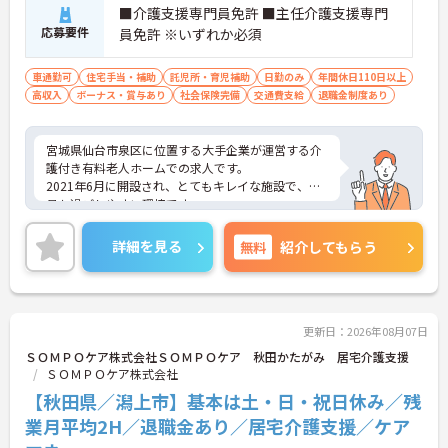
■介護支援専門員免許 ■主任介護支援専門
応募要件
員免許 ※いずれか必須
車通勤可
住宅手当・補助
託児所・育児補助
日勤のみ
年間休日110日以上
高収入
ボーナス・賞与あり
社会保険完備
交通費支給
退職金制度あり
宮城県仙台市泉区に位置する大手企業が運営する介
護付き有料老人ホームでの求人です。
2021年6月に開設され、とてもキレイな施設で、職
員も過ごしやすい環境です。
大手ならではの福利厚生の充実、資格取得支援等も
あり、キャリアアップも目指せます。
詳細を見る
無料
紹介してもらう
ご興味のある方はお気軽にお問い合わせ下さい。
更新日：2026年08月07日
ＳＯＭＰＯケア株式会社ＳＯＭＰＯケア 秋田かたがみ 居宅介護支援
ＳＯＭＰＯケア株式会社
【秋田県／潟上市】基本は土・日・祝日休み／残
業月平均2H／退職金あり／居宅介護支援／ケア