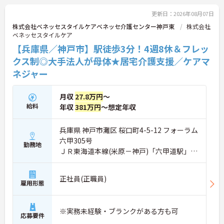
しながら腰を据えて働ける環境。利用者様一人ひと
りに寄り添ったケアを大切にしながら、自分らしい
更新日：2026年08月07日
キャリアを築いていきたい方にぴったりの職場で
株式会社ベネッセスタイルケアベネッセ介護センター神戸東
株式会社
す。
ベネッセスタイルケア
【兵庫県／神戸市】駅徒歩3分！4週8休＆フレッ
クス制◎大手法人が母体★居宅介護支援／ケアマ
ネジャー
月収
27.8万円
～
給料
年収
381万円
～想定年収
兵庫県 神戸市灘区 桜口町4-5-12 フォーラム
六甲305号
勤務地
ＪＲ東海道本線(米原－神戸)「六甲道駅」徒
歩3分
正社員(正職員)
雇用形態
※実務未経験・ブランクがある方も可
応募要件