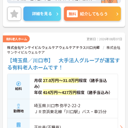
いながら、質の高いケアマネジメントを通じて地域
に貢献できるとてもやりがいのあるお仕事です。
◆会社全体で人材育成に力を入れています。入社時
詳細を見る
無料
紹介してもらう
研修をはじめ、事業所内研修やスキルアップ研修な
ど、学びの場が豊富に用意されています。ケアマネ
ジャーとしての専門性をさらに磨いていきたい方に
ぴったりの環境です。
◆基本給に加えて職務手当や働きがい向上手当など
有料老人ホーム
更新日：2026年08月07日
が支給されます。主任ケアマネジャーの方には特別
株式会社サンケイビルウェルケアウェルケアテラス川口元郷
株式会社
手当の支給もあり、お持ちの資格やスキルを最大限
サンケイビルウェルケア
に活かして、モチベーション高く働き続けられま
す。
【埼玉県／川口市】 大手法人グループが運営す
る有料老人ホームです！
月収
27.0万円～31.0万円
程度（諸手当込
み）
給料
年収
414万円～427万円
程度（諸手当込み）
埼玉県 川口市 弥平2-22-2
勤務地
ＪＲ京浜東北線「川口駅」バス・車15分
正社員(正職員)