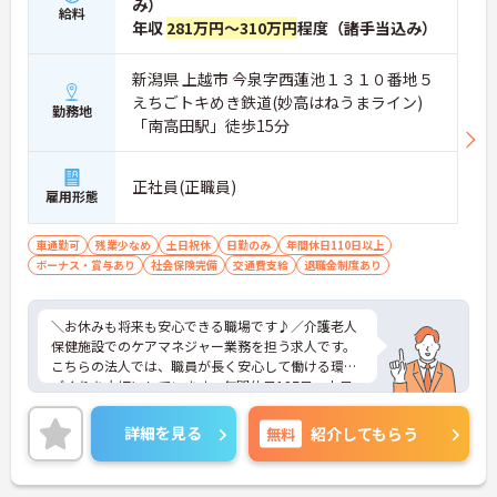
み）
給料
年収
281万円～310万円
程度（諸手当込み）
新潟県 上越市 今泉字西蓮池１３１０番地５
えちごトキめき鉄道(妙高はねうまライン)
勤務地
「南高田駅」徒歩15分
正社員(正職員)
雇用形態
車通勤可
残業少なめ
土日祝休
日勤のみ
年間休日110日以上
ボーナス・賞与あり
社会保険完備
交通費支給
退職金制度あり
＼お休みも将来も安心できる職場です♪／介護老人
保健施設でのケアマネジャー業務を担う求人です。
こちらの法人では、職員が長く安心して働ける環境
づくりを大切にしています。年間休日127日・土日
祝休みとお休みが充実しており、仕事とプライベー
トの両立を目指したい方にもおすすめです。また、
詳細を見る
無料
紹介してもらう
有給休暇・看護休暇・介護休暇は1時間単位で取得
可能なため、ご家庭の予定や急な用事にも柔軟に対
応できます。さらに定年は70歳と長く、経験を活か