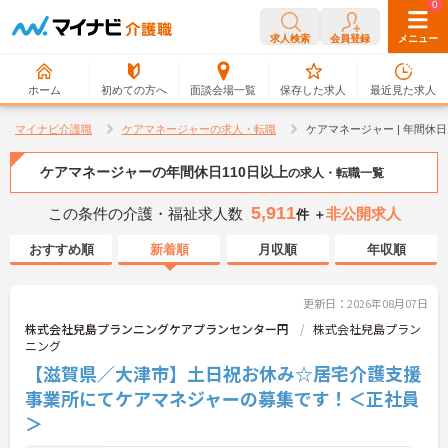
0
0
求人検索
会員登録
メニュー
ホーム
初めての方へ
面談会場一覧
保存した求人
最近見た求人
マイナビ介護職
ケアマネージャーの求人・転職
ケアマネージャー | 年間休
ケアマネージャーの年間休日110日以上
の求人・転職一覧
5,911
この条件の介護・福祉求人数
非公開求人
件 ＋
おすすめ順
新着順
月収順
年収順
更新日：2026年08月07日
株式会社兒島プランニングケアプランセンター円
株式会社兒島プラン
ニング
【滋賀県／大津市】土日祝お休み☆居宅介護支援
事業所にてケアマネジャーの募集です！＜正社員
＞