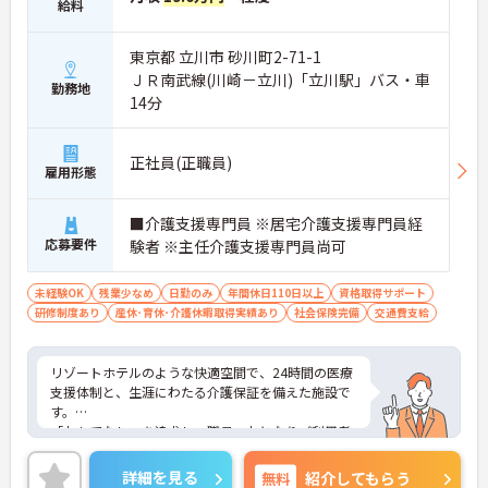
給料
東京都 立川市 砂川町2-71-1
ＪＲ南武線(川崎－立川)「立川駅」バス・車
勤務地
14分
正社員(正職員)
雇用形態
■介護支援専門員 ※居宅介護支援専門員経
応募要件
験者 ※主任介護支援専門員尚可
未経験OK
残業少なめ
日勤のみ
年間休日110日以上
資格取得サポート
研修制度あり
産休･育休･介護休暇取得実績あり
社会保険完備
交通費支給
リゾートホテルのような快適空間で、24時間の医療
支援体制と、生涯にわたる介護保証を備えた施設で
す。
「おもてなし」を追求し、職員一丸となりご利用者
様をサポートしています。
年間休日120日あり、メリハリつけてご就業いただ
詳細を見る
無料
紹介してもらう