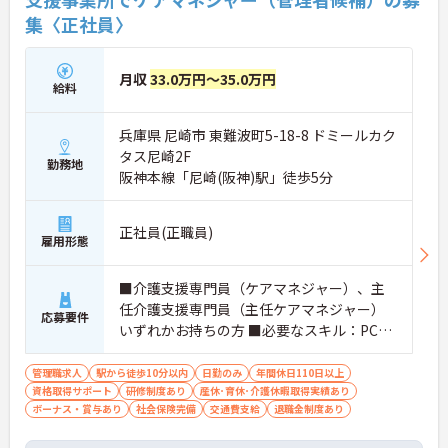
集〈正社員〉
月収
33.0万円～35.0万円
給料
兵庫県 尼崎市 東難波町5-18-8 ドミールカク
タス尼崎2F
勤務地
阪神本線「尼崎(阪神)駅」徒歩5分
正社員(正職員)
雇用形態
■介護支援専門員（ケアマネジャー）、主
任介護支援専門員（主任ケアマネジャー）
応募要件
いずれかお持ちの方 ■必要なスキル：PCス
キル(Excel,Word等)
管理職求人
駅から徒歩10分以内
日勤のみ
年間休日110日以上
資格取得サポート
研修制度あり
産休･育休･介護休暇取得実績あり
ボーナス・賞与あり
社会保険完備
交通費支給
退職金制度あり