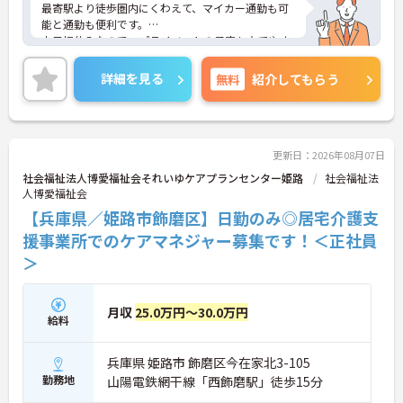
最寄駅より徒歩圏内にくわえて、マイカー通勤も可
能と通勤も便利です。
土日祝休みなので、プライベートの予定も立てやす
い環境です。
ご興味をお持ちの方はお気軽にお問い合わせくださ
詳細を見る
無料
紹介してもらう
い。
更新日：2026年08月07日
社会福祉法人博愛福祉会それいゆケアプランセンター姫路
社会福祉法
人博愛福祉会
【兵庫県／姫路市飾磨区】日勤のみ◎居宅介護支
援事業所でのケアマネジャー募集です！＜正社員
＞
月収
25.0万円～30.0万円
給料
兵庫県 姫路市 飾磨区今在家北3-105
勤務地
山陽電鉄網干線「西飾磨駅」徒歩15分