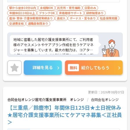
駅から徒歩10分以内
未経験OK
託児所・育児補助
日勤のみ
年間休日110日以上
ブランクOK
資格取得サポート
研修制度あり
産休･育休･介護休暇取得実績あり
高収入
ボーナス・賞与あり
社会保険完備
交通費支給
退職金制度あり
地域に密着した居宅介護支援事業所にて、ご利用者
様のアセスメントやケアプラン作成を担うケアマネ
ジャーを募集しています。最大の魅力は、コアタイ
ム無しのフレックスタイム制を活用し、ご自身の裁
量でスケジュールを管理できる点です。ご自宅から
の直行訪問などを交えることで、日々の業務負担を
詳細を見る
無料
紹介してもらう
軽減しながら柔軟に働くことができます。また、未
就学児への保育手当や共済会による医療費・市販薬
の補助など、大手グループならではの手厚い福利厚
生が生活面をサポートします。働きながら主任介護
支援専門員へのステップアップを目指せる資格取得
更新日：2026年08月07日
支援制度も整っています。育児・介護向けの時短勤
合同会社オレンジ居宅介護支援事業所 オレンジ
合同会社オレンジ
務制度や75歳までの再雇用制度も完備されており、
【三重県／鈴鹿市】年間休日125日★土日祝休み
ライフステージの変化に合わせた無理のない働き方
で、長期的に専門性を磨いていける環境です。
★居宅介護支援事業所にてケアマネ募集＜正社員
＞
★おすすめPOINT★
【直行訪問とフレックス制を活用し、効率的で柔軟