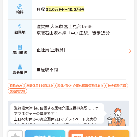
月収
32.0万円～40.0万円
給料
滋賀県 大津市 富士見台15-36
勤務地
京阪石山坂本線「中ノ庄駅」徒歩15分
正社員(正職員)
雇用形態
■経験不問
応募要件
日勤のみ
年間休日110日以上
産休･育休･介護休暇取得実績あり
社会保険完備
交通費支給
滋賀県大津市に位置する居宅介護支援事業所にてケ
アマネジャーの募集です！
土日祝お休みの完全週休2日でプライベート充実◎
お休みが多く、ワークライフバランスを重視したい
方におすすめです♪
ご興味のある方には、面接対策ポイントなど、さら