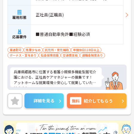
正社員(正職員)
雇用形態
■普通自動車免許■経験必須
応募要件
車通勤可
残業少なめ
託児所・育児補助
年間休日110日以上
ボーナス・賞与あり
社会保険完備
交通費支給
退職金制度あり
兵庫県姫路市に位置する看護小規模多機能型居宅介
護における、正社員ケアマネジャーの募集です！
アットホームな就業環境☆安心して就業していただ
けます！
ご興味ある方には、面接対策ポイントなど、さらに
詳細をお話しいたしますのでお気軽にご相談くださ
詳細を見る
無料
紹介してもらう
い。