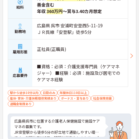
善金含む
給料
年収
360万円
～賞与3.40カ月想定
広島県 呉市 安浦町安登西5-11-19
勤務地
ＪＲ呉線「安登駅」徒歩5分
正社員(正職員)
雇用形態
■資格：必須：介護支援専門員（ケアマネ
ジャー） ■経験：必須：施設及び居宅での
応募要件
ケアマネ経験
駅から徒歩10分以内
日勤のみ
年間休日110日以上
産休･育休･介護休暇取得実績あり
ボーナス・賞与あり
社会保険完備
退職金制度あり
広島県呉市に位置する介護老人保健施設で施設ケア
マネの募集です。
JR安登駅から徒歩5分の好立地で通勤しやすい環境
です。年間休日115日、時間外労働なしのため、プ