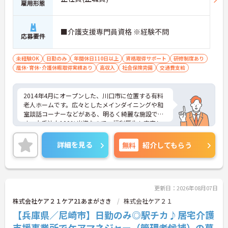
雇用形態
■介護支援専門員資格 ※経験不問
応募要件
未経験OK
日勤のみ
年間休日110日以上
資格取得サポート
研修制度あり
産休･育休･介護休暇取得実績あり
高収入
社会保険完備
交通費支給
2014年4月にオープンした、川口市に位置する有料
老人ホームです。広々としたメインダイニングや和
室談話コーナーなどがある、明るく綺麗な施設で
す。大手法人100％出資なので、福利厚生も充実し
ています。主な業務はケアプラン作成、アセスメン
トの実施など介護支援に関する業務全般になりま
詳細を見る
無料
紹介してもらう
す。ご興味のある方は面接対策ポイントなどお話い
たしますのでお気軽にお問い合わせください。
更新日：2026年08月07日
株式会社ケア２１ケア21あまがさき
株式会社ケア２１
【兵庫県／尼崎市】日勤のみ◎駅チカ♪居宅介護
支援事業所でケアマネジャー（管理者候補）の募