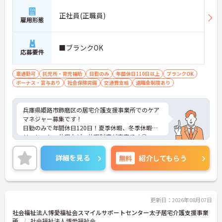
正社員(正職員)
雇用形態
■ブランクOK
応募要件
車通勤可
託児所・育児補助
日勤のみ
年間休日110日以上
ブランクOK
ボーナス・賞与あり
社会保険完備
交通費支給
退職金制度あり
兵庫県姫路市飾磨区の居宅介護支援事業所でのケア
マネジャー募集です！
日勤のみで年間休日120日！夏季休暇、冬季休暇、
リフレッシュ休暇など、休暇制度が充実です◎
資格があればブランクがある方でもOKです！研修も
丁寧に行われますのでご安心ください☆
詳細を見る
無料
紹介してもらう
ご興味のある方には、面接対策ポイントなど、さら
に詳細をお話しいたしますのでお気軽にご相談くだ
さい！
更新日：2026年08月07日
社会福祉法人博愛福祉会スマイルサポートセンター太子居宅介護支援事業
所
社会福祉法人博愛福祉会