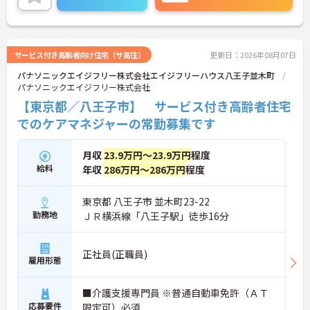
けるのもポイントで
ご興味ある方には、面接対策ポイントなど、さらに
詳細をお話しいたしますのでお気軽にご相談くださ
い！
サービス付き高齢者向け住宅（サ高住）
更新日：2026年08月07日
パナソニックエイジフリー株式会社エイジフリーハウス八王子並木町
パナソニックエイジフリー株式会社
【東京都／八王子市】 サービス付き高齢者住宅
でのケアマネジャーの常勤募集です
月収
23.9万円～23.9万円
程度
給料
年収
286万円～286万円
程度
東京都 八王子市 並木町23-22
勤務地
ＪＲ横浜線「八王子駅」徒歩16分
正社員(正職員)
雇用形態
■介護支援専門員 ※普通自動車免許（ＡＴ
応募要件
限定可）必須