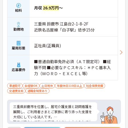
な働き方が実現できます】
月収
26.9万円
～
・出退勤時間を自由に調整できるコアタイム無しの
給料
フレックスタイム制を採用しており、ご自身のペー
スで訪問予定を組むことが可能です
三重県 鈴鹿市 江島台2-1-8-2F
・ご自宅からの直行訪問を交えて日々の移動負担を
軽減できることで、体力的なゆとりを持ちながら業
勤務地
近鉄名古屋線「白子駅」徒歩15分
務に取り組めます
【充実した支援制度を活用して、上位資格へのステ
正社員(正職員)
雇用形態
ップアップが期待できます】
・働きながら主任介護支援専門員を目指せる資格取
得支援制度があり、着実にケアマネジャーとしての
■普通自動車免許必須（ＡＴ限定可） ■経
専門性を高めていける体制があります
験不問 ■必要なＰＣスキル：＊ＰＣ基本入
応募要件
・上位資格の取得後は月1万円の資格手当が支給さ
力（ＷＯＲＤ・ＥＸＣＥＬ等）
れるほか、年1回の定期昇給・昇格制度により日々
の努力がしっかりと給与に還元されます
車通勤可
未経験OK
土日祝休
年間休日110日以上
社会保険完備
【大手グループの充実した福利厚生のもと、将来に
交通費支給
退職金制度あり
わたり長く働き続けられます】
・未就学児お一人につき月1万円の保育手当や育
児・介護向けの時短勤務制度が整っており、ご家庭
三重県鈴鹿市を位置し、居宅介護支援と訪問看護を
との両立を強力にサポートする環境です
展開し、ご利用者さまとご家族に寄り添った支援を
・医療費や市販薬の補助が受けられる共済会制度に
大切にしている法人です。
加え、75歳までの再雇用制度が設けられていること
職員が安心して働ける環境づくりにも力を入れてお
で、長期的な安心感を持ってご活躍いただけます
り、子育て中の方でも働きやすい職場を目指してい