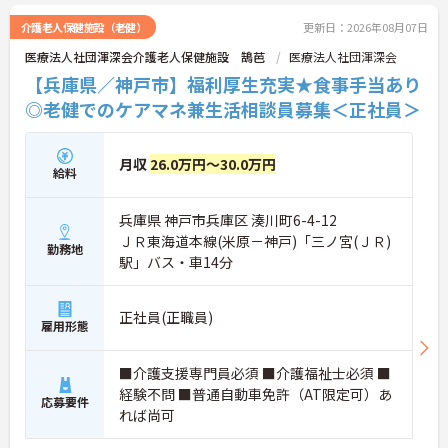
介護老人保健施設（老健）
更新日：2026年08月07日
医療法人社団渾深会介護老人保健施設 鵠芭
医療法人社団渾深会
【兵庫県／神戸市】福利厚生充実★食事手当あり
◎老健でのケアマネ兼生活相談員募集＜正社員＞
月収
26.0万円～30.0万円
給料
兵庫県 神戸市兵庫区 湊川町6-4-12
ＪＲ東海道本線(米原－神戸)「三ノ宮(ＪＲ)
勤務地
駅」バス・車14分
正社員(正職員)
雇用形態
■介護支援専門員必須 ■介護福祉士必須 ■
経験不問 ■普通自動車免許（AT限定可）あ
応募要件
れば尚可