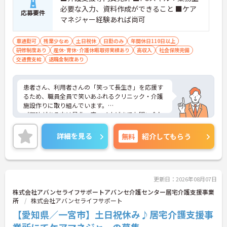
・皆勤手当あり
必要な入力、資料作成ができること ■ケア
応募要件
・処遇改善金支給あり
マネジャー経験あれば尚可
→ 長く働きやすい環境です♪
車通勤可
残業少なめ
土日祝休
日勤のみ
年間休日110日以上
研修制度あり
産休･育休･介護休暇取得実績あり
高収入
社会保険完備
交通費支給
退職金制度あり
患者さん、利用者さんの「笑って長生き」を応援す
るため、職員全員で笑いあふれるクリニック・介護
施設作りに取り組んでいます。
ご興味がある方は是非一度マイナビまでお問い合わ
せください。さらに詳細などお伝えします！
詳細を見る
無料
紹介してもらう
更新日：2026年08月07日
株式会社アバンセライフサポートアバンセ介護センター居宅介護支援事業
所
株式会社アバンセライフサポート
【愛知県／一宮市】土日祝休み♪居宅介護支援事