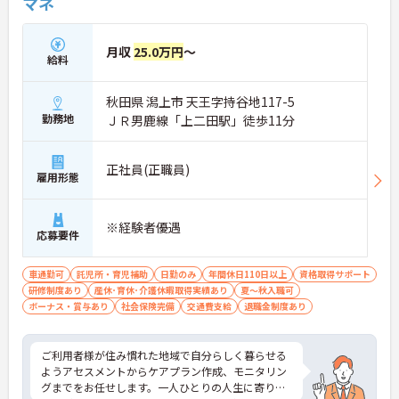
マネ
月収
25.0万円
～
給料
秋田県 潟上市 天王字持谷地117-5
勤務地
ＪＲ男鹿線「上二田駅」徒歩11分
正社員(正職員)
雇用形態
※経験者優遇
応募要件
車通勤可
託児所・育児補助
日勤のみ
年間休日110日以上
資格取得サポート
研修制度あり
産休･育休･介護休暇取得実績あり
夏～秋入職可
ボーナス・賞与あり
社会保険完備
交通費支給
退職金制度あり
ご利用者様が住み慣れた地域で自分らしく暮らせる
ようアセスメントからケアプラン作成、モニタリン
グまでをお任せします。一人ひとりの人生に寄り添