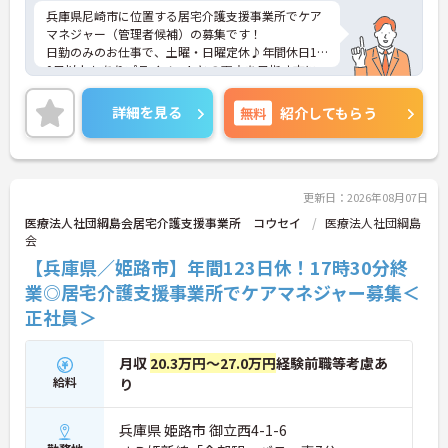
兵庫県尼崎市に位置する居宅介護支援事業所でケア
マネジャー（管理者候補）の募集です！
日勤のみのお仕事で、土曜・日曜定休♪年間休日11
0日以上もありプライベートとの両立を目指す方に
おすすめの環境です◎最寄り駅から徒歩圏内のため
通勤も楽々♪昇給や賞与制度があり、頑張りが評価
詳細を見る
無料
紹介してもらう
されてしっかりと還元されます。さらに福利厚生も
充実しているのは嬉しいポイントです◎フォロー体
制もあり、経験に関わらず安心してスタートできま
す。
こちらの求人にご興味がございましたら面接のポイ
更新日：2026年08月07日
ントもお伝えしますので是非ご応募お待ちしており
医療法人社団綱島会居宅介護支援事業所 コウセイ
医療法人社団綱島
ます。
会
【兵庫県／姫路市】年間123日休！17時30分終
業◎居宅介護支援事業所でケアマネジャー募集＜
正社員＞
月収
20.3万円～27.0万円
経験前職等考慮あ
給料
り
兵庫県 姫路市 御立西4-1-6