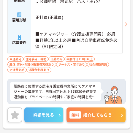
勤務地
ＪＲ姫新線「余部駅」バス・車7分
正社員(正職員)
雇用形態
■ケアマネジャー（介護支援専門員） 必須
■経験1年以上必須 ■普通自動車運転免許必
応募要件
須（AT限定可）
車通勤可
住宅手当・補助
日勤のみ
年間休日110日以上
産休･育休･介護休暇取得実績あり
ボーナス・賞与あり
社会保険完備
交通費支給
退職金制度あり
姫路市に位置する居宅介護支援事業所にてケアマネ
ジャーの募集です。日祝固定休み♪17時30分終業で
退勤後もプライベートの時間やご家庭の時間を充実
させることができます！残業は月3時間で無理なく
終業可能◎無料駐車場があるのでマイカー通勤の際
は心配いりません。また、生活にも嬉しい手当が充
詳細を見る
無料
紹介してもらう
実しているので、安心して働きやすい環境となって
おります♪ご興味ある方は面接ポイントをお伝えし
ますので、お気軽にご連絡ください。