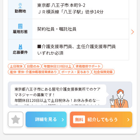
東京都 八王子市 本町9-2
勤務地
ＪＲ横浜線「八王子駅」徒歩14分
契約社員・嘱託社員
雇用形態
■介護支援専門員、主任介護支援専門員
応募要件
いずれか必須
土日祝休
日勤のみ
年間休日110日以上
資格取得サポート
産休･育休･介護休暇取得実績あり
ボーナス・賞与あり
社会保険完備
東京都八王子市にある居宅介護支援事業所でのケア
マネジャーの募集です！
年間休日120日以上で土日祝休み！お休み多めなの
で、プライベートの時間もしっかり確保できます♪
託児所が完備されておりますので、子育て中の方も
安心してご就業頂けます。
詳細を見る
無料
紹介してもらう
ご興味のある方には、面接対策ポイントなど、さら
に詳細をお話しいたしますのでお気軽にご相談くだ
さい！