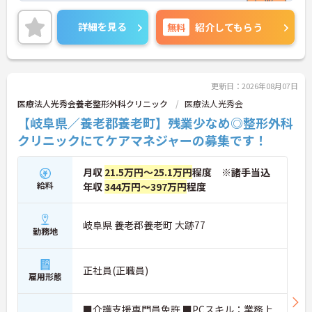
ライベートとの両立を図りながら働けます。賞与過
去実績3.40ヶ月分、処遇改善金の支給もあり、安定
詳細を見る
無料
紹介してもらう
した収入を目指せる求人です。
■ 通勤しやすい立地環境
更新日：2026年08月07日
駅から近く通勤に便利です
医療法人光秀会養老整形外科クリニック
医療法人光秀会
・JR安登駅から徒歩5分
【岐阜県／養老郡養老町】残業少なめ◎整形外科
・マイカー通勤可能
・無料駐車場あり
クリニックにてケアマネジャーの募集です！
→ ご自身に合った通勤方法を選択できます♪
月収
21.5万円～25.1万円
程度 ※諸手当込
■ 仕事と私生活を両立
給料
年収
344万円～397万円
程度
無理なく働きやすい環境です
・日勤のみ
・時間外労働なし
岐阜県 養老郡養老町 大跡77
勤務地
・年間休日115日
→ メリハリをつけて働けます♪
正社員(正職員)
■ 安定収入を目指せる待遇
雇用形態
収入面も魅力の求人です
■介護支援専門員免許 ■PCスキル：業務上
・賞与過去実績3.40ヶ月分