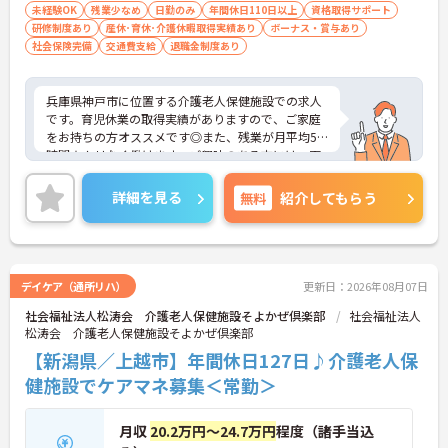
未経験OK
残業少なめ
日勤のみ
年間休日110日以上
資格取得サポート
研修制度あり
産休･育休･介護休暇取得実績あり
ボーナス・賞与あり
社会保険完備
交通費支給
退職金制度あり
兵庫県神戸市に位置する介護老人保健施設での求人
です。育児休業の取得実績がありますので、ご家庭
をお持ちの方オススメです◎また、残業が月平均5
時間★ムリなく働けます。ご興味のある方には、面
接対策ポイントなど、さらに詳細をご案内しますの
でお気軽にご相談ください！
詳細を見る
無料
紹介してもらう
デイケア（通所リハ）
更新日：2026年08月07日
社会福祉法人松涛会 介護老人保健施設そよかぜ倶楽部
社会福祉法人
松涛会 介護老人保健施設そよかぜ倶楽部
【新潟県／上越市】年間休日127日♪介護老人保
健施設でケアマネ募集＜常勤＞
月収
20.2万円～24.7万円
程度（諸手当込