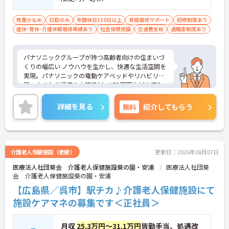
残業少なめ
日勤のみ
年間休日110日以上
資格取得サポート
研修制度あり
産休･育休･介護休暇取得実績あり
社会保険完備
交通費支給
退職金制度あり
パナソニックグループが持つ高齢者向けの住まいづ
くりの幅広い ノウハウを生かし、快適な生活空間を
実現。パナソニックの電動ケアベッドやリハビリ機
器、水まわり設備や内装建材、LED照明などを導入
しており、ご利用者様はもちろん職員も働きやすい
環境です。ご興味のある方は是非お気軽にお問い合
詳細を見る
無料
紹介してもらう
わせください。
介護老人保健施設（老健）
更新日：2026年08月07日
医療法人社団葵会 介護老人保健施設葵の園・安浦
医療法人社団葵
会 介護老人保健施設葵の園・安浦
【広島県／呉市】駅チカ♪介護老人保健施設にて
施設ケアマネの募集です＜正社員＞
月収
25.3万円～31.1万円
皆勤手当、処遇改