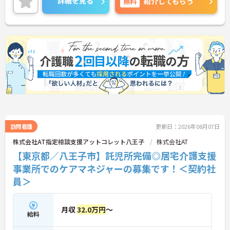
詳細を見る
無料
紹介してもらう
に詳細をご案内しますのでお気軽にご相談くださ
い！
訪問看護
更新日：2026年08月07日
株式会社AT指定相談支援アットコレット八王子
株式会社AT
【東京都／八王子市】託児所完備◎居宅介護支援
事業所でのケアマネジャーの募集です！＜契約社
員＞
月収
32.0万円
～
給料