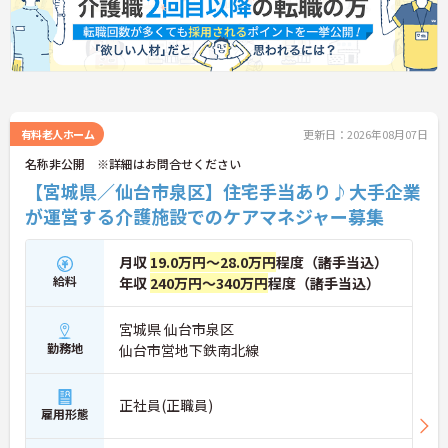
有料老人ホーム
更新日：2026年08月07日
名称非公開 ※詳細はお問合せください
【宮城県／仙台市泉区】住宅手当あり♪大手企業
が運営する介護施設でのケアマネジャー募集
月収
19.0万円～28.0万円
程度（諸手当込）
給料
年収
240万円～340万円
程度（諸手当込）
宮城県 仙台市泉区
勤務地
仙台市営地下鉄南北線
正社員(正職員)
雇用形態