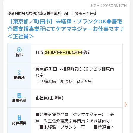
更新日：2026年08月07日
優凜合同会社居宅介護支援事業所 紬
優凜合同会社
【東京都／町田市】未経験・ブランクOK◆居宅
介護支援事業所にてケアマネジャーお仕事です♪
＜正社員＞
月収
24.9万円～30.2万円
程度
給料
東京都 町田市 相原町796-36 アビラ相原南
号室
勤務地
ＪＲ横浜線「相原駅」徒歩5分
正社員(正職員)
雇用形態
■介護支援専門員（ケアマネジャー）：必
須 ※主任介護支援専門員：あれば尚可
応募要件
■未経験・ブランク：可 ■普通自動