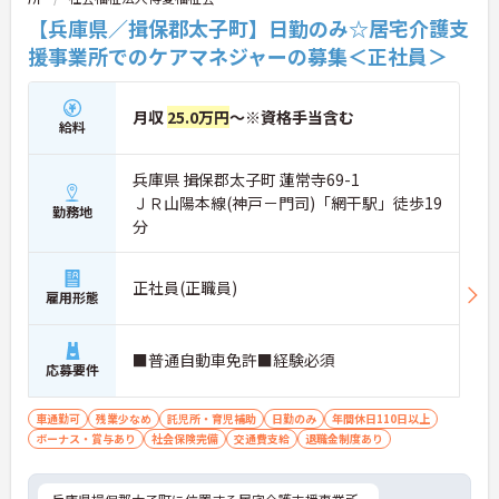
【兵庫県／揖保郡太子町】日勤のみ☆居宅介護支
援事業所でのケアマネジャーの募集＜正社員＞
月収
25.0万円
～※資格手当含む
給料
兵庫県 揖保郡太子町 蓮常寺69-1
ＪＲ山陽本線(神戸－門司)「網干駅」徒歩19
勤務地
分
正社員(正職員)
雇用形態
■普通自動車免許■経験必須
応募要件
車通勤可
残業少なめ
託児所・育児補助
日勤のみ
年間休日110日以上
ボーナス・賞与あり
社会保険完備
交通費支給
退職金制度あり