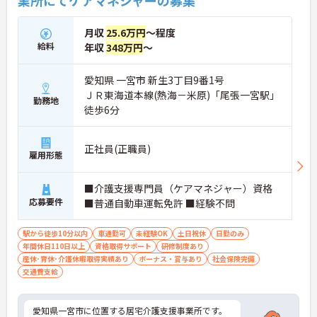
業所にてケアマネジャーの募集
月収
25.6万円
～程度
給料
年収
348万円
～
愛知県 一宮市 新生3丁目9番1号
ＪＲ東海道本線(熱海－米原)「尾張一宮駅」
勤務地
徒歩6分
正社員(正職員)
雇用形態
■介護支援専門員（ケアマネジャー）資格
応募要件
■普通自動車運転免許 ■経験不問
駅から徒歩10分以内
車通勤可
未経験OK
土日祝休
日勤のみ
年間休日110日以上
資格取得サポート
研修制度あり
産休･育休･介護休暇取得実績あり
ボーナス・賞与あり
社会保険完備
交通費支給
愛知県一宮市に位置する居宅介護支援事業所です。