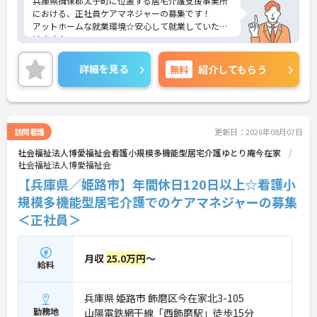
兵庫県揖保郡太子町に位置する居宅介護支援事業所
における、正社員ケアマネジャーの募集です！
アットホームな就業環境☆安心して就業していただ
けます！
ご興味ある方には、面接対策ポイントなど、さらに
詳細をお話しいたしますのでお気軽にご相談くださ
詳細を見る
無料
紹介してもらう
い。
訪問看護
更新日：2026年08月07日
社会福祉法人博愛福祉会看護小規模多機能型居宅介護ゆとり庵今在家
社会福祉法人博愛福祉会
【兵庫県／姫路市】年間休日120日以上☆看護小
規模多機能型居宅介護でのケアマネジャーの募集
＜正社員＞
月収
25.0万円
～
給料
兵庫県 姫路市 飾磨区今在家北3-105
勤務地
山陽電鉄網干線「西飾磨駅」徒歩15分