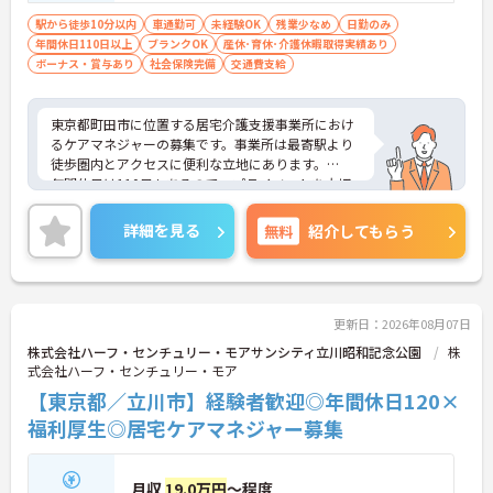
車運転免許（AT限定可）：必須
駅から徒歩10分以内
車通勤可
未経験OK
残業少なめ
日勤のみ
年間休日110日以上
ブランクOK
産休･育休･介護休暇取得実績あり
ボーナス・賞与あり
社会保険完備
交通費支給
東京都町田市に位置する居宅介護支援事業所におけ
るケアマネジャーの募集です。事業所は最寄駅より
徒歩圏内とアクセスに便利な立地にあります。
年間休日は110日もあるので、プライベートを大切
にしながらご勤務いただけます。
ご興味のある方には、面接対策ポイントなど、さら
詳細を見る
無料
紹介してもらう
に詳細をお話しいたしますのでお気軽にご相談くだ
さい！
更新日：2026年08月07日
株式会社ハーフ・センチュリー・モアサンシティ立川昭和記念公園
株
式会社ハーフ・センチュリー・モア
【東京都／立川市】経験者歓迎◎年間休日120×
福利厚生◎居宅ケアマネジャー募集
月収
19.0万円
～程度