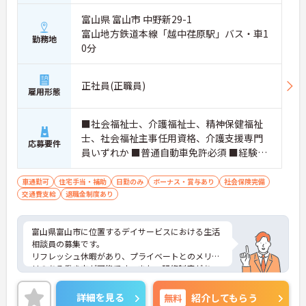
富山県 富山市 中野新29-1
富山地方鉄道本線「越中荏原駅」バス・車1
勤務地
0分
正社員(正職員)
雇用形態
■社会福祉士、介護福祉士、精神保健福祉
士、社会福祉主事任用資格、介護支援専門
応募要件
員いずれか ■普通自動車免許必須 ■経験必
須(社会福祉施設等で介護又は相談業務の実
務経験を1年程度の経験が有る方)
車通勤可
住宅手当・補助
日勤のみ
ボーナス・賞与あり
社会保険完備
交通費支給
退職金制度あり
富山県富山市に位置するデイサービスにおける生活
相談員の募集です。
リフレッシュ休暇があり、プライベートとのメリハ
リのある働き方が可能です。また、研修制度があ
り、働きながらスキルアップが目指せる環境です。
ご興味のある方には、面接対策ポイントなど、さら
詳細を見る
無料
紹介してもらう
に詳細をご案内しますのでお気軽にご相談くださ