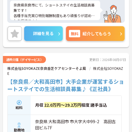
・全国規模の施設ネットワークを展開
奈良県奈良市にて、ショートステイの生活相談員募
・地域に根ざした支援体制を大切にしている
集です！
・在宅生活を支える役割を担えるポジション
各種手当充実◎特別報酬制度もあり頑張りが認めら
→ 安定性とやりがいを両立できます
れる環境です♪
ご興味のある方には、面接対策ポイントなどさらに
詳細をお話いたしますので、お気軽にご相談くださ
詳細を見る
無料
紹介してもらう
い。
通所介護（デイサービス）
更新日：2026年08月07日
株式会社SOYOKAZE奈良香芝ケアセンターそよ風
株式会社SOYOKAZ
E
【奈良県／大和高田市】大手企業が運営するショ
ートステイでの生活相談員募集♪《正社員》
月収
22.0万円～29.2万円
程度 諸手当込
給料
奈良県 大和高田市 市大字大中99-2 高田吉
田ビル7F
勤務地