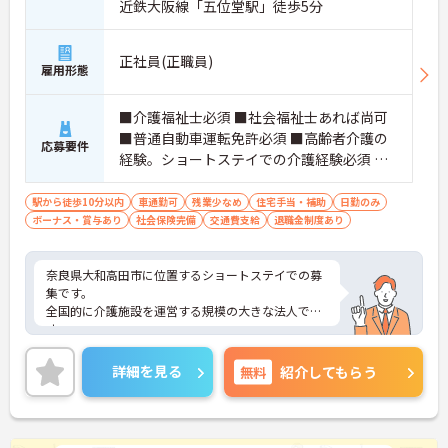
近鉄大阪線「五位堂駅」徒歩5分
正社員(正職員)
雇用形態
■介護福祉士必須 ■社会福祉士あれば尚可
■普通自動車運転免許必須 ■高齢者介護の
応募要件
経験。ショートステイでの介護経験必須 ■
生活相談員経験あれば尚可
駅から徒歩10分以内
車通勤可
残業少なめ
住宅手当・補助
日勤のみ
ボーナス・賞与あり
社会保険完備
交通費支給
退職金制度あり
奈良県大和高田市に位置するショートステイでの募
集です。
全国的に介護施設を運営する規模の大きな法人で
す。
研修制度が充実しており、キャリアアップ、スキル
アップを目指せる環境です◎
詳細を見る
無料
紹介してもらう
ご興味のある方は面接対策ポイントなどお話致しま
すのでお気軽にお問い合わせください。