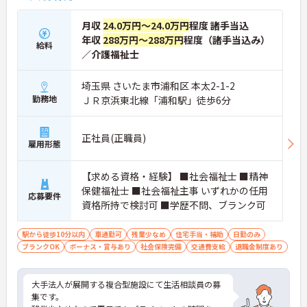
月収
24.0万円～24.0万円
程度 諸手当込
年収
288万円～288万円
程度（諸手当込み）
給料
／介護福祉士
埼玉県 さいたま市浦和区 本太2-1-2
勤務地
ＪＲ京浜東北線「浦和駅」徒歩6分
正社員(正職員)
雇用形態
【求める資格・経験】 ■社会福祉士 ■精神
保健福祉士 ■社会福祉主事 いずれかの任用
応募要件
資格所持で検討可 ■学歴不問、ブランク可
駅から徒歩10分以内
車通勤可
残業少なめ
住宅手当・補助
日勤のみ
ブランクOK
ボーナス・賞与あり
社会保険完備
交通費支給
退職金制度あり
大手法人が展開する複合型施設にて生活相談員の募
集です。