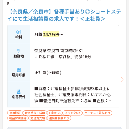
E
生活リズムを整えながら働ける環境です。
・「8:30～17:30の日勤固定」で安定した勤務
【奈良県／奈良市】各種手当あり◎ショートステ
・「残業月10時間以内」で無理なく働ける
イにて生活相談員の求人です！＜正社員＞
・プライベート時間も大切にできる環境
→ 長く続けやすい働き方が叶います
月収
24.7万円
～
■ 相談職＋現場連携でやりがい実感！
給料
幅広い業務に関われるポジションです。
奈良県 奈良市 南京終町681
・相談業務を中心に契約や調整業務も対応
・医療機関や地域との連携機会多数
勤務地
ＪＲ桜井線「京終駅」徒歩16分
・現場にも関われるため実践力が身につく
→ “支援の中心”として活躍できます
正社員(正職員)
雇用形態
■ 成長できる研修で安心スタート♪
経験に応じて学べる環境が整っています。
■資格：介護福祉士(相談員経験3年以上)、
・入職後の基礎研修から段階的に学べる
社会福祉士、介護支援専門員：いずれか必
応募要件
・継続的な教育体制が整っている
須 ■普通自動車運転免許：必須 ■経験：必
・管理職やケアマネへのキャリア展開も可能
須
→ 将来を見据えて働ける環境です
車通勤可
住宅手当・補助
日勤のみ
ブランクOK
ボーナス・賞与あり
■ 安定基盤×地域密着の安心環境♪
社会保険完備
交通費支給
退職金制度あり
長く働きやすい法人です。