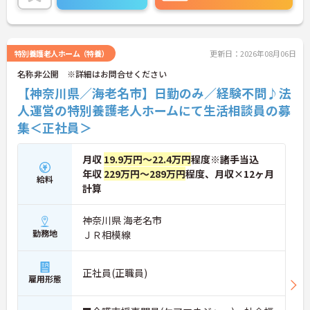
ベートな時間も充実させることが可能です。
ご興味のある方には、面接対策ポイントなど、さら
に詳細をご案内しますのでお気軽にご相談くださ
い！
特別養護老人ホーム（特養）
更新日：2026年08月06日
名称非公開 ※詳細はお問合せください
【神奈川県／海老名市】日勤のみ／経験不問♪法
人運営の特別養護老人ホームにて生活相談員の募
集＜正社員＞
月収
19.9万円～22.4万円
程度※諸手当込
年収
229万円～289万円
程度、月収×12ヶ月
給料
計算
神奈川県 海老名市
勤務地
ＪＲ相模線
正社員(正職員)
雇用形態