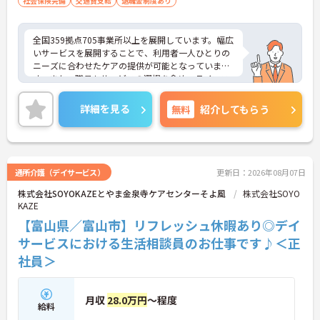
社会保険完備
交通費支給
退職金制度あり
全国359拠点705事業所以上を展開しています。幅広
いサービスを展開することで、利用者一人ひとりの
ニーズに合わせたケアの提供が可能となっていま
す。また、職員もサービスの選択を含め、ライフス
タイルに合わせた働き方の選択肢が多くあります。
入社時研修はもちろん、サービス・職種ごとに研修
詳細を見る
無料
紹介してもらう
カリキュラムが整っており学び成長できる環境で
す。
ご興味のある方は面接対策ポイントなどお話致しま
すのでお気軽にお問い合わせください。
通所介護（デイサービス）
更新日：2026年08月07日
株式会社SOYOKAZEとやま金泉寺ケアセンターそよ風
株式会社SOYO
KAZE
【富山県／富山市】リフレッシュ休暇あり◎デイ
サービスにおける生活相談員のお仕事です♪＜正
社員＞
月収
28.0万円
～程度
給料