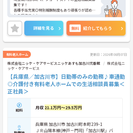
集です！
各種手当充実◎特別報酬制度もあり頑張りが認めら
れる環境です♪
ご興味のある方には、面接対策ポイントなどさらに
詳細をお話いたしますので、お気軽にご相談くださ
詳細を見る
無料
紹介してもらう
い。
有料老人ホーム
更新日：2026年08月07日
株式会社ニッケ・ケアサービスニッケあすも加古川弐番館
株式会社ニ
ッケ・ケアサービス
【兵庫県／加古川市】日勤帯のみの勤務♪車通勤
◎介護付き有料老人ホームでの生活相談員募集＜
正社員＞
月収
21.1万円～29.5万円
給料
兵庫県 加古川市 加古川町本町239-1
ＪＲ山陽本線(神戸－門司)「加古川駅」バ
勤務地