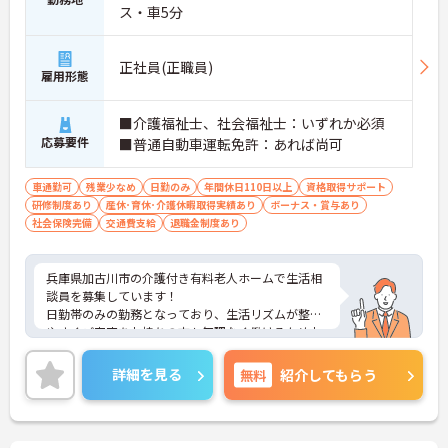
ス・車5分
正社員(正職員)
雇用形態
■介護福祉士、社会福祉士：いずれか必須
応募要件
■普通自動車運転免許：あれば尚可
車通勤可
残業少なめ
日勤のみ
年間休日110日以上
資格取得サポート
研修制度あり
産休･育休･介護休暇取得実績あり
ボーナス・賞与あり
社会保険完備
交通費支給
退職金制度あり
兵庫県加古川市の介護付き有料老人ホームで生活相
談員を募集しています！
日勤帯のみの勤務となっており、生活リズムが整い
やすくご家庭をお持ちの方も無理なく働けるためお
すすめです♪昇給・賞与制度があり、仕事のモチベ
ーションにもつながります◎マイカー通勤が可能と
詳細を見る
無料
紹介してもらう
なっており、無料駐車場も完備されているので通勤
もラクラク安心です！
ご興味のある方は、面接のポイントをお伝えします
のでお気軽にご連絡ください！