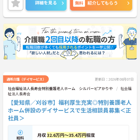
詳細を見る
無料
紹介してもらう
通所介護（デイサービス）
更新日：2026年08月07日
社会福祉法人長寿会特別養護老人ホーム シルバーピアかりや
社会福
祉法人長寿会
【愛知県／刈谷市】福利厚生充実◎特別養護老人
ホーム併設のデイサービスで生活相談員募集＜正
社員＞
月収
32.6万円～35.4万円
程度
給料