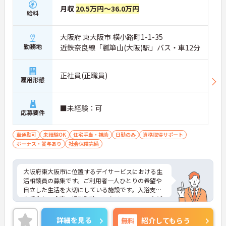
月収
20.5万円～36.0万円
給料
大阪府 東大阪市 横小路町1-1-35
勤務地
近鉄奈良線「瓢箪山(大阪)駅」バス・車12分
正社員(正職員)
雇用形態
■未経験：可
応募要件
車通勤可
未経験OK
住宅手当・補助
日勤のみ
資格取得サポート
ボーナス・賞与あり
社会保険完備
大阪府東大阪市に位置するデイサービスにおける生
活相談員の募集です。ご利用者一人ひとりの希望や
自立した生活を大切にしている施設です。入浴支援
や手作りの食事、機能訓練、レクリエーションなど
を提供し、笑顔で快適に過ごせる環境づくりに取り
組まれています。
詳細を見る
無料
紹介してもらう
就業時間は17:30までです。勤務時間終了後のプライ