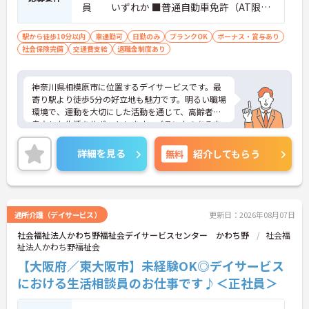
員 いずれか ■普通自動車免許（AT限定
可） ※ブランク可
駅から徒歩10分以内
車通勤可
日勤のみ
ブランクOK
ボーナス・賞与あり
社会保険完備
交通費支給
退職金制度あり
神奈川県相模原市に位置するデイサービスです。最
寄り駅より徒歩5分の好立地も魅力です。明るい職場
環境で、運動を大切にした活動を通じて、高齢者の
自立した生活をサポートします。ブランクのある方
も歓迎♪30代～50代の幅広い年齢層が活躍中です。
資格取得支援制度や研修制度も充実しており、成長
詳細を見る
無料
紹介してもらう
を支援する体制が整っています。利用者様やご家族
とのコミュニケーションを大切にし、やりがいを感
じながら働ける職場です。ご興味のある方には、面
接対策ポイントなど、さらに詳細をお話ししますの
でお気軽にご相談ください！
通所介護（デイサービス）
更新日：2026年08月07日
社会福祉法人かわち野福祉会デイサービスセンター かわち野
社会福
祉法人かわち野福祉会
【大阪府／東大阪市】未経験OK◎デイサービス
における生活相談員のお仕事です♪＜正社員＞