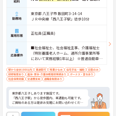
給料
東京都 八王子市 散田町3-14-14
勤務地
ＪＲ中央線「西八王子駅」徒歩10分
正社員(正職員)
雇用形態
■社会福祉士、社会福祉主事、介護福祉士
（特別養護老人ホーム、通所介護事業所等
応募要件
において実務経験1年以上） ※普通自動車免
許
駅から徒歩10分以内
車通勤可
残業少なめ
住宅手当・補助
日勤のみ
研修制度あり
産休･育休･介護休暇取得実績あり
ボーナス・賞与あり
社会保険完備
交通費支給
退職金制度あり
東京都八王子しあります施設です。
「西八王子駅」から徒歩圏内、車通勤も可能です。
ご興味のある方は是非お気軽にお問い合わせくださ
い。