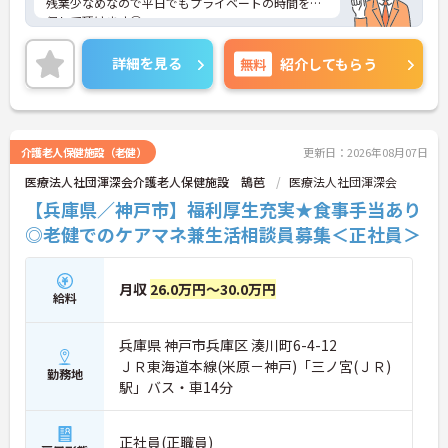
残業少なめなので平日でもプライベートの時間を確
保して頂けます◎
ブランクの有る方も検討OK 丁寧に指導いただける
環境が整っています。
詳細を見る
無料
紹介してもらう
ご興味ある方には、面接対策ポイントなど、さらに
詳細をお話しいたしますのでお気軽にご相談くださ
い。
介護老人保健施設（老健）
更新日：2026年08月07日
医療法人社団渾深会介護老人保健施設 鵠芭
医療法人社団渾深会
【兵庫県／神戸市】福利厚生充実★食事手当あり
◎老健でのケアマネ兼生活相談員募集＜正社員＞
月収
26.0万円～30.0万円
給料
兵庫県 神戸市兵庫区 湊川町6-4-12
ＪＲ東海道本線(米原－神戸)「三ノ宮(ＪＲ)
勤務地
駅」バス・車14分
正社員(正職員)