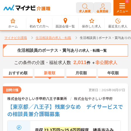
0
0
求人検索
会員登録
メニュー
ホーム
初めての方へ
面談会場一覧
保存した求人
最近見た求人
マイナビ介護職
生活相談員の求人・転職
生活相談員 | ボーナス・賞与あり
生活相談員のボーナス・賞与あり
の求人・転職一覧
2,011
この条件の介護・福祉求人数
非公開求人
件 ＋
おすすめ順
新着順
月収順
年収順
訪問介護
更新日：2026年08月07日
株式会社やさしい手甲府八王子事業所
株式会社やさしい手甲府
【東京都／八王子】残業少なめ デイサービスで
の相談員兼介護職募集
月収
23.3万円～25.6万円
程度 諸手当込み