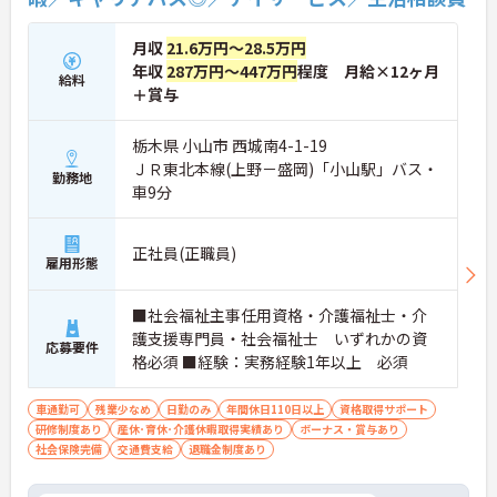
月収
21.6万円～28.5万円
年収
287万円～447万円
程度 月給×12ヶ月
給料
＋賞与
栃木県 小山市 西城南4-1-19
ＪＲ東北本線(上野－盛岡)「小山駅」バス・
勤務地
車9分
正社員(正職員)
雇用形態
■社会福祉主事任用資格・介護福祉士・介
護支援専門員・社会福祉士 いずれかの資
応募要件
格必須 ■経験：実務経験1年以上 必須
車通勤可
残業少なめ
日勤のみ
年間休日110日以上
資格取得サポート
研修制度あり
産休･育休･介護休暇取得実績あり
ボーナス・賞与あり
社会保険完備
交通費支給
退職金制度あり