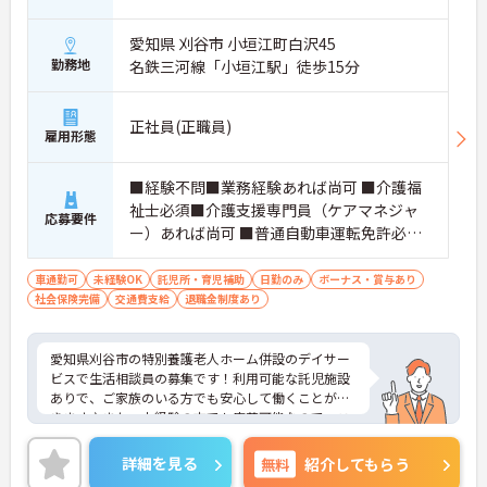
愛知県 刈谷市 小垣江町白沢45
勤務地
名鉄三河線「小垣江駅」徒歩15分
正社員(正職員)
雇用形態
■経験不問■業務経験あれば尚可 ■介護福
祉士必須■介護支援専門員（ケアマネジャ
応募要件
ー）あれば尚可 ■普通自動車運転免許必須
■Word、Excelの基本操作できれば尚可
車通勤可
未経験OK
託児所・育児補助
日勤のみ
ボーナス・賞与あり
社会保険完備
交通費支給
退職金制度あり
愛知県刈谷市の特別養護老人ホーム併設のデイサー
ビスで生活相談員の募集です！利用可能な託児施設
ありで、ご家族のいる方でも安心して働くことがで
きます♪また、未経験の方でも応募可能なので、こ
れから介護業界に挑戦したいという方にピッタリの
職場です◎ご興味のある方は、面接ポイントをお伝
詳細を見る
無料
紹介してもらう
えしますので、お気軽にご連絡ください。