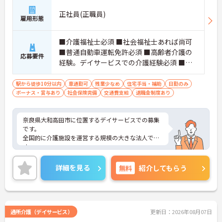
正社員(正職員)
雇用形態
■介護福祉士必須 ■社会福祉士あれば尚可
■普通自動車運転免許必須 ■高齢者介護の
応募要件
経験。デイサービスでの介護経験必須 ■生
活相談員経験あれば尚可
駅から徒歩10分以内
車通勤可
残業少なめ
住宅手当・補助
日勤のみ
ボーナス・賞与あり
社会保険完備
交通費支給
退職金制度あり
奈良県大和高田市に位置するデイサービスでの募集
です。
全国的に介護施設を運営する規模の大きな法人で
す。
研修制度が充実しており、キャリアアップ、スキル
アップを目指せる環境です◎
詳細を見る
無料
紹介してもらう
ご興味のある方は面接対策ポイントなどお話致しま
すのでお気軽にお問い合わせください。
通所介護（デイサービス）
更新日：2026年08月07日