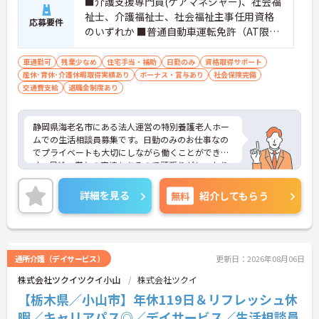
■介護支援専門員(ケアマネジャー)、社会福
祉士、介護福祉士、社会福祉主事任用資格
応募要件
のいずれか ■普通自動車運転免許（AT限定
可）必須 ■経験不問
車通勤可
残業少なめ
住宅手当・補助
日勤のみ
資格取得サポート
産休･育休･介護休暇取得実績あり
ボーナス・賞与あり
社会保険完備
交通費支給
退職金制度あり
静岡県海老名市にある法人運営の特別養護老人ホー
ムでの生活相談員募集です。日勤のみのお仕事なの
でプライベートも大切にしながら働くことができま
す。昇給・賞与の実績もあるので頑張りがしっかり
と評価される環境です。ご興味ある方には、面接対
策ポイントなど、詳細をお話しいたしますのでお気
詳細を見る
無料
紹介してもらう
軽にご相談ください。
通所介護（デイサービス）
更新日：2026年08月06日
株式会社ツクイツクイ小山
株式会社ツクイ
【栃木県／小山市】年休119日＆リフレッシュ休
暇／キャリアパス◎／デイサービス／生活相談員