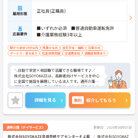
・現場にも関われるため実践力が身につく
→ “支援の中心”として活躍できます
正社員(正職員)
雇用形態
■ 成長できる研修で安心スタート♪
■いずれか必須 ■普通自動車運転免許
経験に応じて学べる環境が整っています。
応募要件
■介護業務経験3年以上
・入職後の基礎研修から段階的に学べる
・継続的な教育体制が整っている
駅から徒歩10分以内
残業少なめ
住宅手当・補助
日勤のみ
・管理職やケアマネへのキャリア展開も可能
ボーナス・賞与あり
社会保険完備
交通費支給
退職金制度あり
→ 将来を見据えて働ける環境です
■ 安定基盤×地域密着の安心環境♪
＼日勤で安定×相談職で活躍できる職場です♪／
株式会社SOYOKAZEは、高齢者向けサービスを中心
長く働きやすい法人です。
に全国で施設を展開している法人です。通所介護や
・全国規模の施設ネットワークを展開
短期入所、在宅支援など複数サービスを組み合わせ
・地域に根ざした支援体制を大切にしている
た体制を敷いており、地域のニーズに応じた支援を
・在宅生活を支える役割を担えるポジション
行っています。医療機関や地域包括支援センターと
→ 安定性とやりがいを両立できます
詳細を見る
無料
紹介してもらう
の連携も日常的で、利用者様の生活を多方面から支
える環境です。多職種が連携しながら相談から支援
まで一体的に対応しており、地域福祉を支えるやり
がいを感じられる職場です。
通所介護（デイサービス）
更新日：2026年08月07日
■ 日勤のみで無理なく働けます♪
株式会社SOYOKAZE奈良京終ケアセンターそよ風
株式会社SOYOKAZ