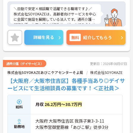
＼日勤で安定×相談職で活躍できる職場です♪／
株式会社SOYOKAZEは、高齢者向けサービスを中心
に全国で施設を展開している法人です。通所介護や
短期入所、在宅支援など複数サービスを組み合わせ
た体制を敷いており、地域のニーズに応じた支援を
行っています。医療機関や地域包括支援センターと
詳細を見る
無料
紹介してもらう
の連携も日常的で、利用者様の生活を多方面から支
える環境です。多職種が連携しながら相談から支援
まで一体的に対応しており、地域福祉を支えるやり
がいを感じられる職場です。
通所介護（デイサービス）
更新日：2026年08月07日
■ 日勤のみで無理なく働けます♪
株式会社SOYOKAZEあびこケアセンターそよ風
株式会社SOYOKAZE
生活リズムを整えながら働ける環境です。
【大阪府／大阪市住吉区】各種手当あり◎デイサ
・「8:30～17:30の日勤固定」で安定した勤務
ービスにて生活相談員の募集です！＜正社員＞
・「残業月10時間以内」で無理なく働ける
・プライベート時間も大切にできる環境
→ 長く続けやすい働き方が叶います
月収
26.2万円～30.7万円
給料
■ 相談職＋現場連携でやりがい実感！
大阪府 大阪市住吉区 我孫子東3-3-11
幅広い業務に関われるポジションです。
・相談業務を中心に契約や調整業務も対応
勤務地
大阪市営御堂筋線「あびこ駅」徒歩3分
・医療機関や地域との連携機会多数