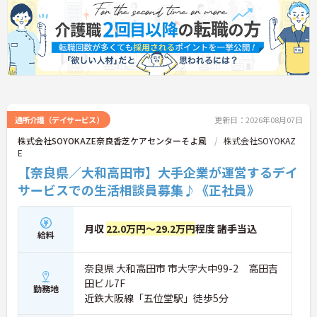
通所介護（デイサービス）
更新日：2026年08月07日
株式会社SOYOKAZE奈良香芝ケアセンターそよ風
株式会社SOYOKAZ
E
【奈良県／大和高田市】大手企業が運営するデイ
サービスでの生活相談員募集♪《正社員》
月収
22.0万円～29.2万円
程度 諸手当込
給料
奈良県 大和高田市 市大字大中99-2 高田吉
田ビル7F
勤務地
近鉄大阪線「五位堂駅」徒歩5分