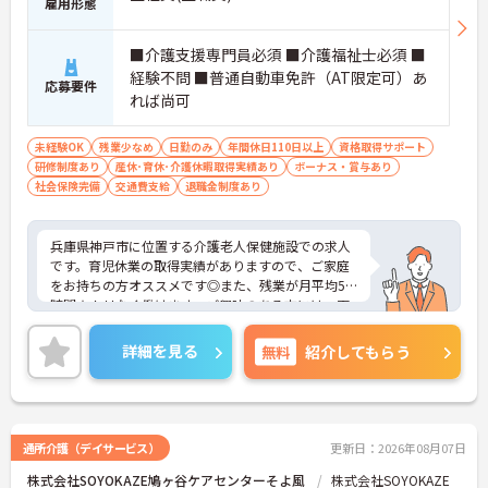
雇用形態
■介護支援専門員必須 ■介護福祉士必須 ■
経験不問 ■普通自動車免許（AT限定可）あ
応募要件
れば尚可
未経験OK
残業少なめ
日勤のみ
年間休日110日以上
資格取得サポート
研修制度あり
産休･育休･介護休暇取得実績あり
ボーナス・賞与あり
社会保険完備
交通費支給
退職金制度あり
兵庫県神戸市に位置する介護老人保健施設での求人
です。育児休業の取得実績がありますので、ご家庭
をお持ちの方オススメです◎また、残業が月平均5
時間★ムリなく働けます。ご興味のある方には、面
接対策ポイントなど、さらに詳細をご案内しますの
でお気軽にご相談ください！
詳細を見る
無料
紹介してもらう
通所介護（デイサービス）
更新日：2026年08月07日
株式会社SOYOKAZE鳩ヶ谷ケアセンターそよ風
株式会社SOYOKAZE