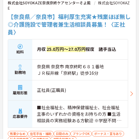
株式会社SOYOKAZE奈良京終ケアセンターそよ風
株式会社SOYOKAZ
E
【奈良県／奈良市】福利厚生充実★残業ほぼ無し
◎介護施設で管理者兼生活相談員募集！〈正社
員〉
月収
25.0万円～27.0万円
程度 諸手当込
給料
奈良県 奈良市 南京終町６８１番地
勤務地
ＪＲ桜井線「京終駅」徒歩16分
正社員(正職員)
雇用形態
■社会福祉士、精神保健福祉士、社会福祉
主事のいずれかの資格をお持ちの方 ■生活
応募要件
相談員の実務経験ある方歓迎 ※学歴不問 ※
ブランク可
残業少なめ
住宅手当・補助
日勤のみ
ブランクOK
ボーナス・賞与あり