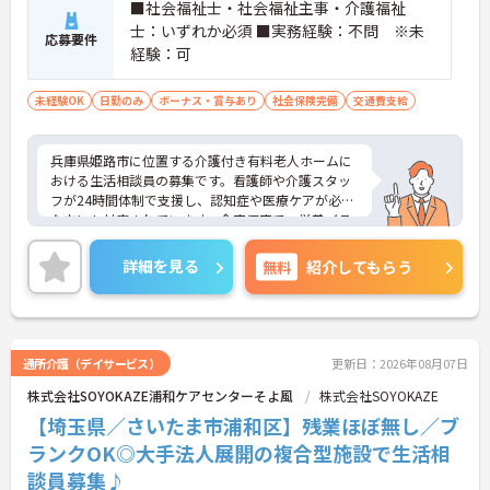
■社会福祉士・社会福祉主事・介護福祉
士：いずれか必須 ■実務経験：不問 ※未
応募要件
経験：可
未経験OK
日勤のみ
ボーナス・賞与あり
社会保険完備
交通費支給
兵庫県姫路市に位置する介護付き有料老人ホームに
おける生活相談員の募集です。看護師や介護スタッ
フが24時間体制で支援し、認知症や医療ケアが必要
な方にも対応されています。全室個室で、栄養バラ
ンスに配慮した食事や多様な入浴設備を備え、安心
して暮らせるよう支援されています。
詳細を見る
無料
紹介してもらう
就業は18:00までです。勤務終了後にプライベートな
時間も充実させることができます。
ご興味のある方には、面接対策ポイントなど、さら
に詳細をご案内しますのでお気軽にご相談くださ
い！
通所介護（デイサービス）
更新日：2026年08月07日
株式会社SOYOKAZE浦和ケアセンターそよ風
株式会社SOYOKAZE
【埼玉県／さいたま市浦和区】残業ほぼ無し／ブ
ランクOK◎大手法人展開の複合型施設で生活相
談員募集♪