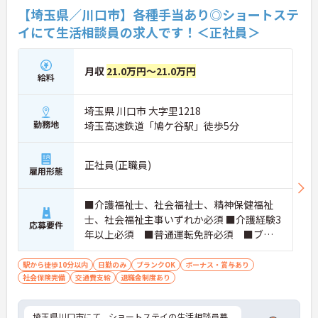
【埼玉県／川口市】各種手当あり◎ショートステ
イにて生活相談員の求人です！＜正社員＞
月収
21.0万円～21.0万円
給料
埼玉県 川口市 大字里1218
勤務地
埼玉高速鉄道「鳩ケ谷駅」徒歩5分
正社員(正職員)
雇用形態
■介護福祉士、社会福祉士、精神保健福祉
士、社会福祉主事いずれか必須 ■介護経験3
応募要件
年以上必須 ■普通運転免許必須 ■ブラ
ンク可能
駅から徒歩10分以内
日勤のみ
ブランクOK
ボーナス・賞与あり
社会保険完備
交通費支給
退職金制度あり
埼玉県川口市にて、ショートステイの生活相談員募