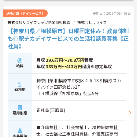
通所介護（デイサービス）
更新日：2026年08月07日
株式会社リライフレッツ倶楽部相模原
株式会社リライフ
【神奈川県／相模原市】日曜固定休み！教育体制
も◎駅チカデイサービスでの生活相談員募集《正
社員》
月収
29.6万円～30.8万円
程度
給料
年収
383万円～413万円
程度※想定年収
神奈川県 相模原市中央区 4-6-18 相模原スカ
イハイツ田野倉ビル1F
勤務地
ＪＲ横浜線「相模原駅」徒歩5分
正社員(正職員)
雇用形態
■介護福祉士、社会福祉士、精神保健福祉
士、社会福祉主事任用資格、介護支援専門
応募要件