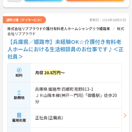
通所介護（デイサービス）
更新日：2026年08月07日
株式会社リブプラウド介護付有料老人ホームシャングリラ姫路東
株式
会社リブプラウド
【兵庫県／姫路市】未経験OK☆介護付き有料老
人ホームにおける生活相談員のお仕事です♪＜正
社員＞
月収
20.8万円
～
給料
兵庫県 姫路市 四郷町見野813-1
ＪＲ山陽本線(神戸－門司)「御着駅」徒歩20
勤務地
分
正社員(正職員)
雇用形態