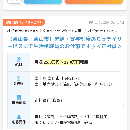
い！
通所介護（デイサービス）
更新日：2026年08月07日
株式会社SOYOKAZEとやまケアセンターそよ風
株式会社SOYOKAZE
【富山県／富山市】昇給・賞与制度あり☆デイサ
ービスにて生活相談員のお仕事です♪＜正社員＞
月収
25.0万円～27.0万円
程度
給料
富山県 富山市 上袋518-1
勤務地
富山地方鉄道上滝線「朝菜町駅」徒歩11分
正社員(正職員)
雇用形態
■社会福祉士・介護福祉士・社会福祉主
応募要件
事：いずれか ■実務経験：必須