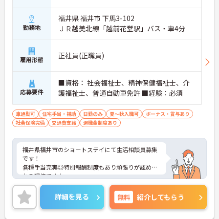
福井県 福井市 下馬3-102
勤務地
ＪＲ越美北線「越前花堂駅」バス・車4分
正社員(正職員)
雇用形態
■資格： 社会福祉士、精神保健福祉士、介
応募要件
護福祉士、普通自動車免許 ■経験：必須
車通勤可
住宅手当・補助
日勤のみ
夏～秋入職可
ボーナス・賞与あり
社会保険完備
交通費支給
退職金制度あり
福井県福井市のショートステイにて生活相談員募集
です！
各種手当充実◎特別報酬制度もあり頑張りが認めら
れる環境です♪
ご興味のある方には、面接対策ポイントなどさらに
詳細をお話いたしますので、お気軽にご相談くださ
詳細を見る
無料
紹介してもらう
い。