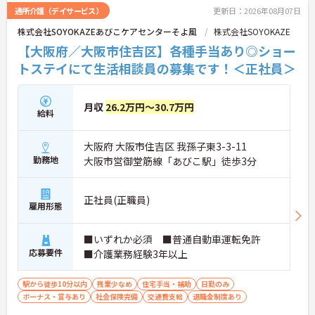
通所介護（デイサービス）
更新日：2026年08月07日
株式会社SOYOKAZEあびこケアセンターそよ風
株式会社SOYOKAZE
【大阪府／大阪市住吉区】各種手当あり◎ショー
トステイにて生活相談員の募集です！＜正社員＞
月収
26.2万円～30.7万円
給料
大阪府 大阪市住吉区 我孫子東3-3-11
勤務地
大阪市営御堂筋線「あびこ駅」徒歩3分
正社員(正職員)
雇用形態
■いずれか必須 ■普通自動車運転免許
応募要件
■介護業務経験3年以上
駅から徒歩10分以内
残業少なめ
住宅手当・補助
日勤のみ
ボーナス・賞与あり
社会保険完備
交通費支給
退職金制度あり