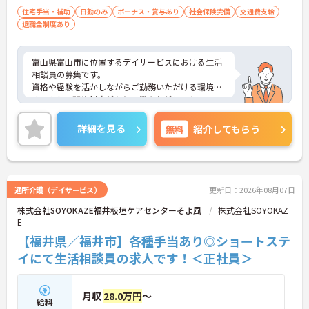
住宅手当・補助
日勤のみ
ボーナス・賞与あり
社会保険完備
交通費支給
退職金制度あり
富山県富山市に位置するデイサービスにおける生活
相談員の募集です。
資格や経験を活かしながらご勤務いただける環境で
す。また、研修制度があり、働きながらスキルアッ
プが目指せる環境です。
ご興味のある方には、面接対策ポイントなど、さら
詳細を見る
無料
紹介してもらう
に詳細をご案内しますのでお気軽にご相談くださ
い！
通所介護（デイサービス）
更新日：2026年08月07日
株式会社SOYOKAZE福井板垣ケアセンターそよ風
株式会社SOYOKAZ
E
【福井県／福井市】各種手当あり◎ショートステ
イにて生活相談員の求人です！＜正社員＞
月収
28.0万円
～
給料