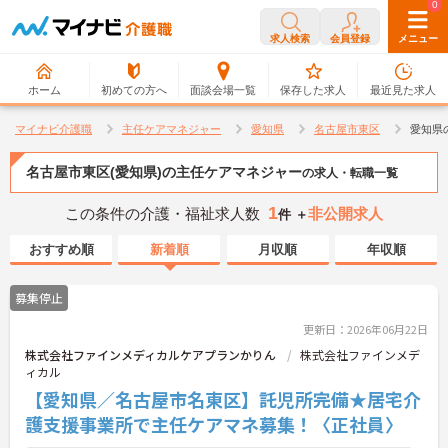
0
0
求人検索
会員登録
メニュー
ホーム
初めての方へ
面談会場一覧
保存した求人
最近見た求人
マイナビ介護職
主任ケアマネジャー
愛知県
名古屋市東区
愛知県
名古屋市東区(愛知県)の主任ケアマネジャー
の求人・転職一覧
1
この条件の介護・福祉求人数
非公開求人
件 ＋
おすすめ順
新着順
月収順
年収順
募集停止
更新日：2026年06月22日
株式会社ファインメディカルケアプランかりん
株式会社ファインメデ
ィカル
【愛知県／名古屋市名東区】託児所完備★居宅介
護支援事業所で主任ケアマネ募集！〈正社員〉