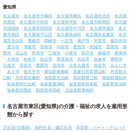
愛知県
名古屋市
名古屋市千種区
名古屋市東区
名古屋市北区
名古屋
市西区
名古屋市中村区
名古屋市中区
名古屋市昭和区
名古屋
市瑞穂区
名古屋市熱田区
名古屋市中川区
名古屋市港区
名古
屋市南区
名古屋市守山区
名古屋市緑区
名古屋市名東区
名古
屋市天白区
豊橋市
岡崎市
一宮市
瀬戸市
半田市
春日井市
豊川市
津島市
碧南市
刈谷市
豊田市
安城市
西尾市
蒲
郡市
犬山市
常滑市
江南市
小牧市
稲沢市
新城市
東海市
大府市
知多市
知立市
尾張旭市
高浜市
岩倉市
豊明市
日進市
田原市
愛西市
清須市
北名古屋市
弥富市
みよし市
あま市
長久手市
愛知郡東郷町
西春日井郡豊山町
丹羽郡大
口町
丹羽郡扶桑町
海部郡大治町
海部郡蟹江町
海部郡飛島村
知多郡阿久比町
知多郡東浦町
知多郡南知多町
知多郡美浜町
知多郡武豊町
額田郡幸田町
北設楽郡豊根村
名古屋市東区(愛知県)の介護・福祉の求人を雇用形
態から探す
正社員(正職員)
契約社員・嘱託社員
非常勤・パート・アルバイ