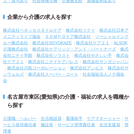
ス・賞与あり
社会保険完備
交通費支給
退職金制度あり
企業から介護の求人を探す
株式会社ベネッセスタイルケア
株式会社ツクイ
株式会社日本ア
メニティライフ協会
ＳＯＭＰＯケア株式会社
ソーシャルインク
ルー株式会社
株式会社SOYOKAZE
株式会社ケア２１
ALSOK
介護株式会社
株式会社ケアリッツ・アンド・パートナーズ
株式
会社ニチイ学館
株式会社ソラスト
株式会社やさしい手
株式会
社ケア２１
株式会社ニチイケアパレス
株式会社サンガジャパン
株式会社川島コーポレーション
株式会社アンビス
株式会社サ
ンウェルズ
株式会社スーパー・コート
社会福祉法人ノテ福祉
会
名古屋市東区(愛知県)の介護・福祉の求人を職種か
ら探す
介護職・ヘルパー
生活相談員
看護助手
ケアマネージャー
サ
ービス提供責任者
施設長
サービス管理責任者
生活支援員
管
理者