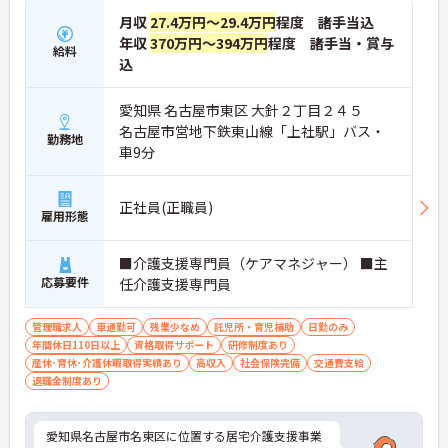
月収
27.4万円～29.4万円
程度 諸手当込
年収
370万円～394万円
程度 諸手当・賞与
給料
込
愛知県 名古屋市東区 大針２丁目２４５
名古屋市営地下鉄東山線「上社駅」バス・
勤務地
車9分
正社員(正職員)
雇用形態
■介護支援専門員（ケアマネジャー） ■主
応募要件
任介護支援専門員
管理職求人
車通勤可
残業少なめ
託児所・育児補助
日勤のみ
年間休日110日以上
資格取得サポート
研修制度あり
産休･育休･介護休暇取得実績あり
高収入
社会保険完備
交通費支給
退職金制度あり
愛知県名古屋市名東区に位置する居宅介護支援事業