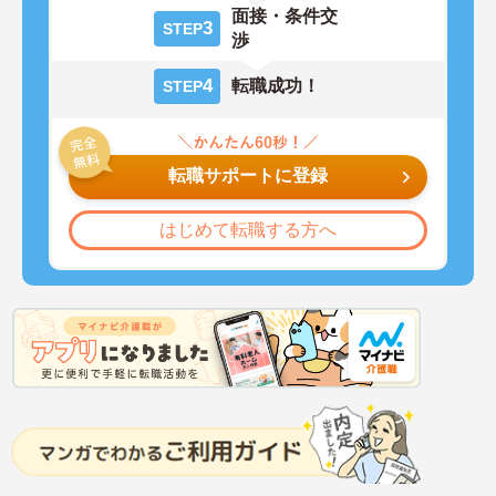
面接・条件交
3
STEP
渉
4
転職成功！
STEP
転職サポートに登録
はじめて転職する方へ