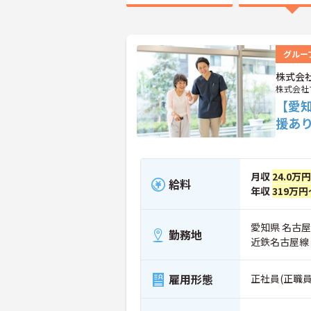
グルー
株式会
株式会社
【愛
援あ
月収
24.0万
給料
年収
319万円
愛知県 名古屋
勤務地
近鉄名古屋線
雇用形態
正社員(正職員