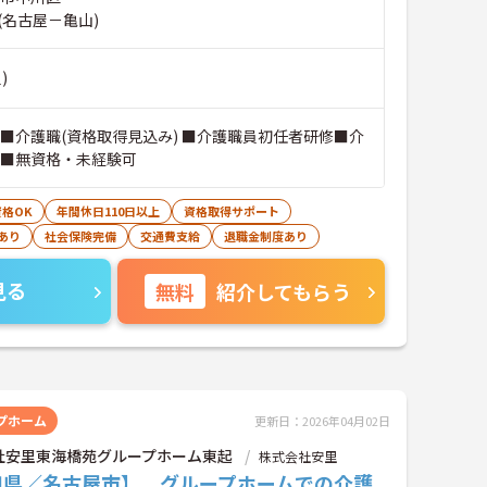
(名古屋－亀山)
)
 ■介護職(資格取得見込み) ■介護職員初任者研修■介
 ■無資格・未経験可
格OK
年間休日110日以上
資格取得サポート
あり
社会保険完備
交通費支給
退職金制度あり
見る
無料
紹介してもらう
プホーム
更新日：2026年04月02日
社安里東海橋苑グループホーム東起
株式会社安里
知県／名古屋市】 グループホームでの介護