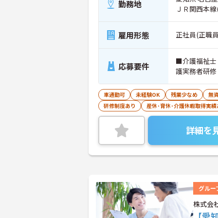
勤務地
ＪＲ関西本線
雇用形態
正社員(正職員
■介護福祉士
応募要件
護実務者研修
車通勤可
未経験OK
残業少なめ
無資
研修制度あり
産休･育休･介護休暇取得実績
詳細を
グルー
株式会
【愛