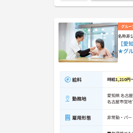
グルー
名称非
【愛
★グ
給料
時給
1,210円
愛知県 名古
勤務地
名古屋市営地
雇用形態
非常勤・パー