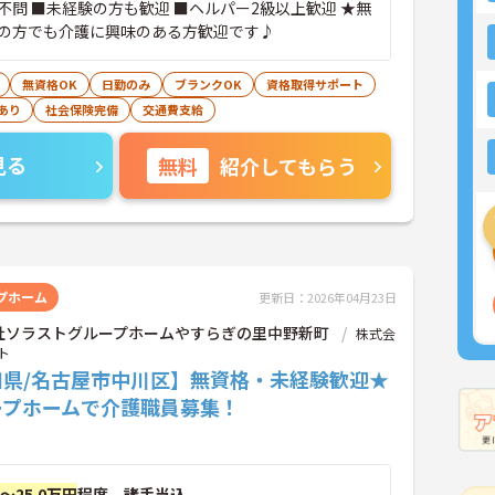
不問 ■未経験の方も歓迎 ■ヘルパー2級以上歓迎 ★無
の方でも介護に興味のある方歓迎です♪
無資格OK
日勤のみ
ブランクOK
資格取得サポート
あり
社会保険完備
交通費支給
見る
無料
紹介してもらう
プホーム
更新日：2026年04月23日
社ソラストグループホームやすらぎの里中野新町
株式会
ト
知県/名古屋市中川区】無資格・未経験歓迎★
ープホームで介護職員募集！
円～25.0万円
程度 諸手当込