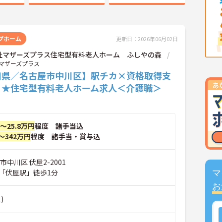
プホーム
更新日：2026年06月02日
社マザーズプラス住宅型有料老人ホーム ふしやの森
マザーズプラス
知県／名古屋市中川区】駅チカ×資格取得支
り★住宅型有料老人ホーム求人＜介護職＞
円～25.8万円
程度 諸手当込
～342万円
程度 諸手当・賞与込
市中川区 伏屋2-2001
「伏屋駅」徒歩1分
マ
お
)