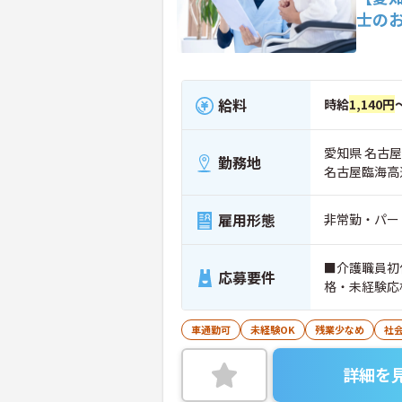
士の
給料
時給
1,140円
愛知県 名古屋
勤務地
名古屋臨海高
雇用形態
非常勤・パー
■介護職員初
応募要件
格・未経験応
車通勤可
未経験OK
残業少なめ
社
詳細を