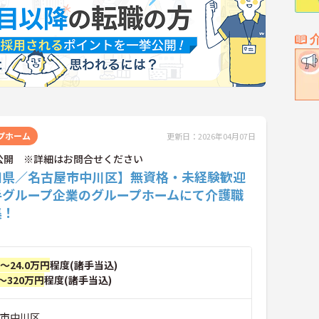
プホーム
更新日：2026年04月07日
公開 ※詳細はお問合せください
知県／名古屋市中川区】無資格・未経験歓迎
手グループ企業のグループホームにて介護職
集！
円～24.0万円
程度(諸手当込)
～320万円
程度(諸手当込)
屋市中川区