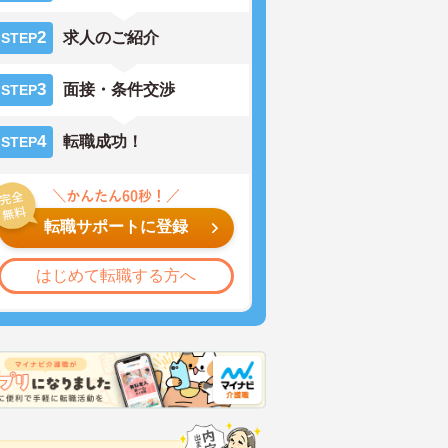
2
求人のご紹介
STEP
3
面接・条件交渉
STEP
4
転職成功！
STEP
転職サポートに登録
はじめて転職する方へ