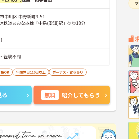
市中川区 中野新町3-51
速鉄道あおなみ線「中島(愛知)駅」徒歩18分
)
・経験不問
格OK
年間休日110日以上
ボーナス・賞与あり
見る
無料
紹介してもらう