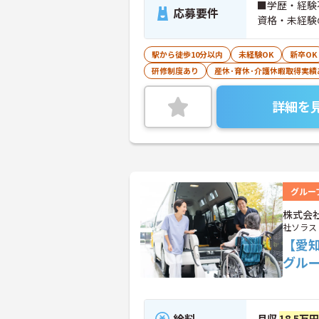
■学歴・経験
応募要件
資格・未経験
駅から徒歩10分以内
未経験OK
新卒OK
研修制度あり
産休･育休･介護休暇取得実績
詳細を
グルー
株式会
社ソラス
【愛
グル
給料
月収
18.5万