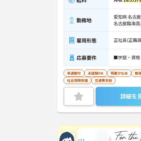
愛知県 名古屋
勤務地
名古屋臨海高
雇用形態
正社員(正職員
応募要件
■学歴・資格
車通勤可
未経験OK
残業少なめ
無資
社会保険完備
交通費支給
詳細を