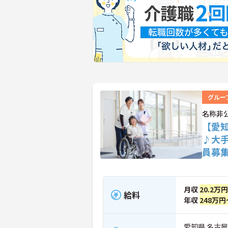
グルー
名称非
【愛
♪大
員募
月収
20.2万
給料
年収
248万円
愛知県 名古