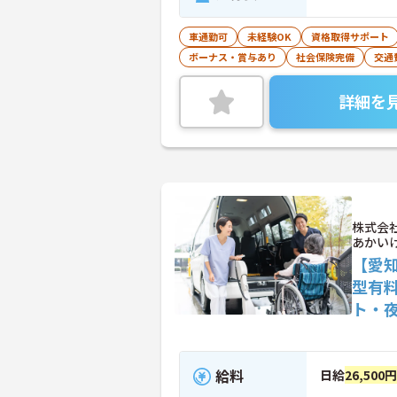
車通勤可
未経験OK
資格取得サポート
ボーナス・賞与あり
社会保険完備
交通
詳細を
株式会
あかい
【愛
型有
ト・
給料
日給
26,500円