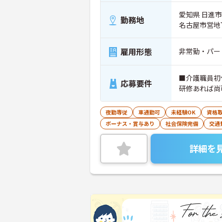
愛知県 日進市
勤務地
名古屋市営地
雇用形態
非常勤・パー
■介護職員初
応募要件
研修あれば尚
夜勤専従
車通勤可
未経験OK
資格
ボーナス・賞与あり
社会保険完備
交通
詳細を