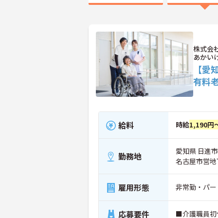
株式会
あかい
【愛
有料
給料
時給
1,190円
愛知県 日進市
勤務地
名古屋市営地
雇用形態
非常勤・パー
応募要件
■介護職員初