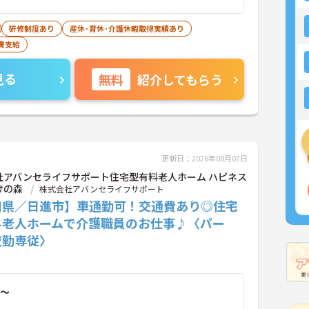
研修制度あり
産休･育休･介護休暇取得実績あり
費支給
見る
無料
紹介してもらう
更新日：2026年08月07日
社アバンセライフサポート住宅型有料老人ホーム ハピネス
けの森
株式会社アバンセライフサポート
知県／日進市】車通勤可！交通費あり◎住宅
料老人ホームで介護職員のお仕事♪〈パー
夜勤専従〉
～