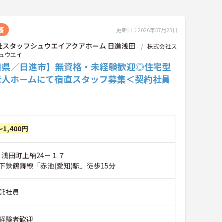
護
更新日：2026年07月23日
社スタッフシュウエイアクアホーム 日進浅田
株式会社ス
ュウエイ
知県／日進市】無資格・未経験歓迎◎住宅型
老人ホームにて宿直スタッフ募集＜契約社員
～1,400円
 浅田町上納24－１７
下鉄鶴舞線「赤池(愛知)駅」徒歩15分
託社員
経験者歓迎