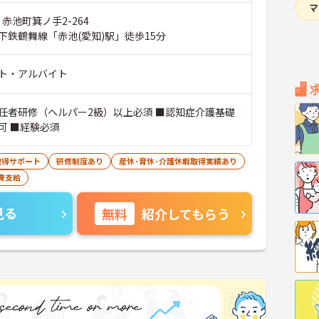
 赤池町箕ノ手2-264
下鉄鶴舞線「赤池(愛知)駅」徒歩15分
ト・アルバイト
任者研修（ヘルパー2級）以上必須 ■認知症介護基礎
可 ■経験必須
取得サポート
研修制度あり
産休･育休･介護休暇取得実績あり
費支給
見る
無料
紹介してもらう