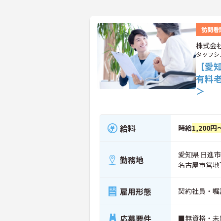
訪問看
株式会
タッフシ
【愛
有料
＞
給料
時給
1,200円
愛知県 日進市
勤務地
名古屋市営地
雇用形態
契約社員・嘱
応募要件
■無資格・未