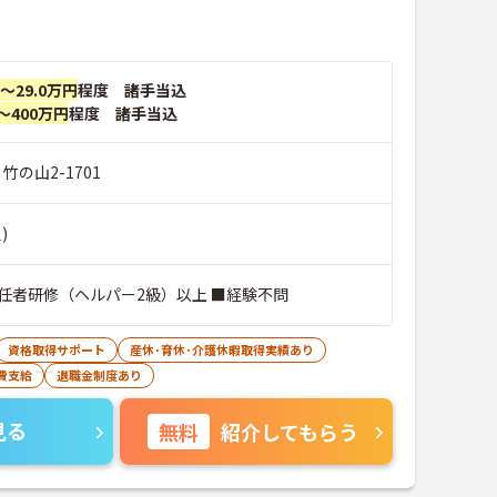
円～29.0万円
程度 諸手当込
～400万円
程度 諸手当込
竹の山2-1701
)
任者研修（ヘルパー2級）以上 ■経験不問
資格取得サポート
産休･育休･介護休暇取得実績あり
費支給
退職金制度あり
見る
無料
紹介してもらう