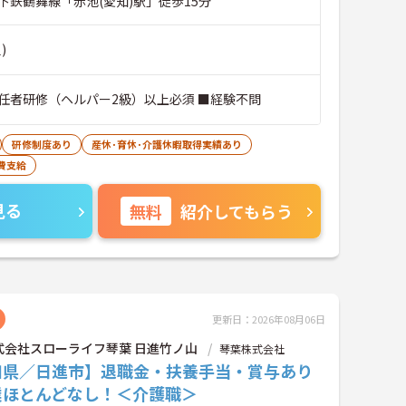
下鉄鶴舞線「赤池(愛知)駅」徒歩15分
)
任者研修（ヘルパー2級）以上必須 ■経験不問
研修制度あり
産休･育休･介護休暇取得実績あり
費支給
見る
無料
紹介してもらう
更新日：2026年08月06日
式会社スローライフ琴葉 日進竹ノ山
琴葉株式会社
知県／日進市】退職金・扶養手当・賞与あり
業ほとんどなし！＜介護職＞