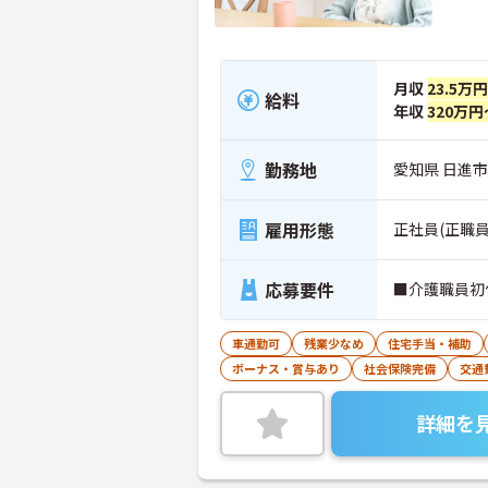
月収
23.5万
給料
年収
320万円
勤務地
愛知県 日進市 
雇用形態
正社員(正職員
応募要件
■介護職員初
車通勤可
残業少なめ
住宅手当・補助
ボーナス・賞与あり
社会保険完備
交通
詳細を