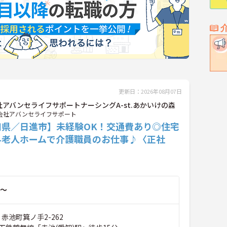
更新日：2026年08月07日
社アバンセライフサポートナーシングA-st.あかいけの森
会社アバンセライフサポート
知県／日進市】未経験OK！交通費あり◎住宅
料老人ホームで介護職員のお仕事♪〈正社
～
 赤池町箕ノ手2-262