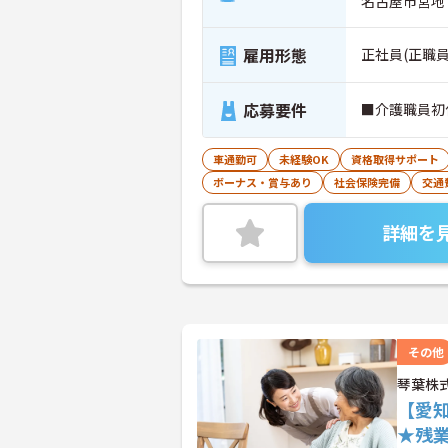
名古屋市営地
雇用形態
正社員(正職員
応募要件
■介護職員初
車通勤可
未経験OK
資格取得サポート
ボーナス・賞与あり
社会保険完備
交通
詳細を
その他
琴葉株
【愛
★残