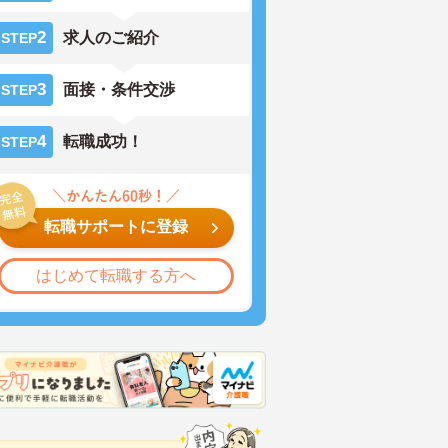
2
求人のご紹介
STEP
3
面接・条件交渉
STEP
4
転職成功！
STEP
転職サポートに登録
はじめて転職する方へ