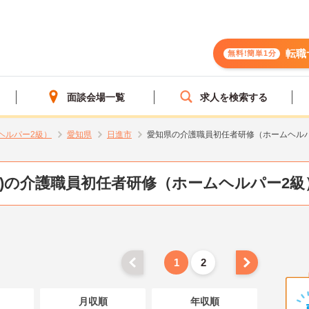
転職
無料!簡単1分
面談会場一覧
求人を検索する
ヘルパー2級）
愛知県
日進市
愛知県の介護職員初任者研修（ホームヘル
県)の介護職員初任者研修（ホームヘルパー2級
1
2
月収順
年収順