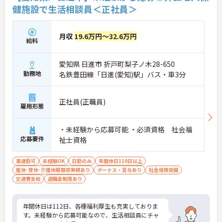
健施設で生活相談員＜正社員＞
月収
19.6万円～32.6万円
給料
愛知県 日進市 折戸町梨子ノ木28-650
勤務地
名鉄豊田線「日進(愛知)駅」バス・車3分
正社員(正職員)
雇用形態
・未経験から応募可能 ・必須資格 社会福
応募要件
祉士資格
車通勤可
未経験OK
日勤のみ
年間休日110日以上
産休･育休･介護休暇取得実績あり
ボーナス・賞与あり
社会保険完備
交通費支給
退職金制度あり
年間休日は112日、各種福利厚生も充実しておりま
す。未経験から応募可能なので、生活相談員にチャ