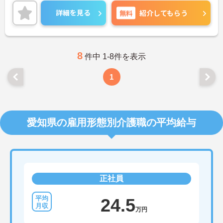
30-50代の方が多く活躍されております。勤続年数
が5年以上の方が多いため、離職率も低く長く働き
詳細を見る
無料
紹介してもらう
やすい環境ですよ♪
最新の求人状況や質問につきましては、お気軽にお
問合せください。
8
件中 1-8件を表示
1
愛知県の雇用形態別介護職の平均給与
正社員
24.5
万円