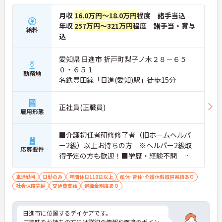
月収
16.0万円～18.0万円
程度 諸手当込
年収
257万円～321万円
程度 諸手当・賞与
給料
込
愛知県 日進市 折戸町梨子ノ木２８－６５
０・６５１
勤務地
名鉄豊田線「日進(愛知)駅」徒歩15分
正社員(正職員)
雇用形態
■介護初任者研修修了者（旧ホームヘルパ
ー2級）以上お持ちの方 ※ヘルパー2級取
応募要件
得予定の方も歓迎！■学歴・経験不問 ■
普通自動車運転免許（ＡＴ限定可）■59歳
以下の方（定年年齢を上限）
車通勤可
日勤のみ
年間休日110日以上
産休･育休･介護休暇取得実績あり
社会保険完備
交通費支給
退職金制度あり
日進市に位置するデイケアです。
ご興味をお持ちの方には詳細の情報や面接のポイン