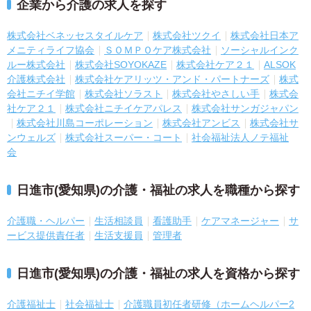
企業から介護の求人を探す
株式会社ベネッセスタイルケア
株式会社ツクイ
株式会社日本ア
メニティライフ協会
ＳＯＭＰＯケア株式会社
ソーシャルインク
ルー株式会社
株式会社SOYOKAZE
株式会社ケア２１
ALSOK
介護株式会社
株式会社ケアリッツ・アンド・パートナーズ
株式
会社ニチイ学館
株式会社ソラスト
株式会社やさしい手
株式会
社ケア２１
株式会社ニチイケアパレス
株式会社サンガジャパン
株式会社川島コーポレーション
株式会社アンビス
株式会社サ
ンウェルズ
株式会社スーパー・コート
社会福祉法人ノテ福祉
会
日進市(愛知県)の介護・福祉の求人を職種から探す
介護職・ヘルパー
生活相談員
看護助手
ケアマネージャー
サ
ービス提供責任者
生活支援員
管理者
日進市(愛知県)の介護・福祉の求人を資格から探す
介護福祉士
社会福祉士
介護職員初任者研修（ホームヘルパー2