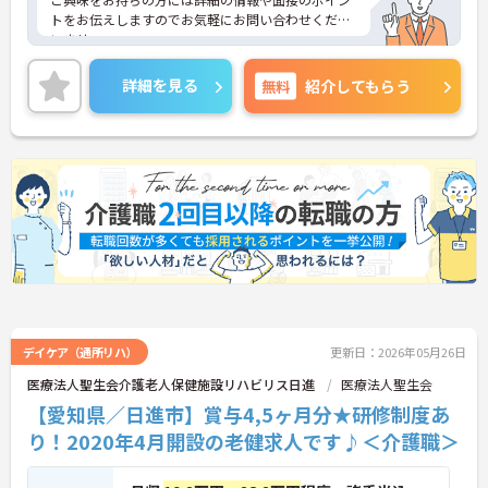
トをお伝えしますのでお気軽にお問い合わせくださ
いませ。
詳細を見る
無料
紹介してもらう
デイケア（通所リハ）
更新日：2026年05月26日
医療法人聖生会介護老人保健施設リハビリス日進
医療法人聖生会
【愛知県／日進市】賞与4,5ヶ月分★研修制度あ
り！2020年4月開設の老健求人です♪＜介護職＞