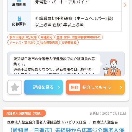
非常勤・パート・アルバイト
雇用形態
介護職員初任者研修（ホームヘルパー2級）
応募要件
以上必須 経験1年以上必須
駅から徒歩10分以内
車通勤可
産休･育休･介護休暇取得実績あり
ボーナス・賞与あり
社会保険完備
交通費支給
愛知県日進市の介護老人保健施設での介護職員の募
集です。
通勤手当支給ありなので、通勤費用の自己負担の心
配も不要！マイカー通勤可能なので通勤もらくらく
快適♪
ご興味のある方は、面接のポイントをお伝えします
詳細を見る
無料
紹介してもらう
のでお気軽にお問い合せください。
介護老人保健施設（老健）
更新日：2026年03月11日
医療法人聖生会介護老人保健施設 リハビリス日進
医療法人聖生会
【愛知県／日進市】未経験から応募◎介護老人保