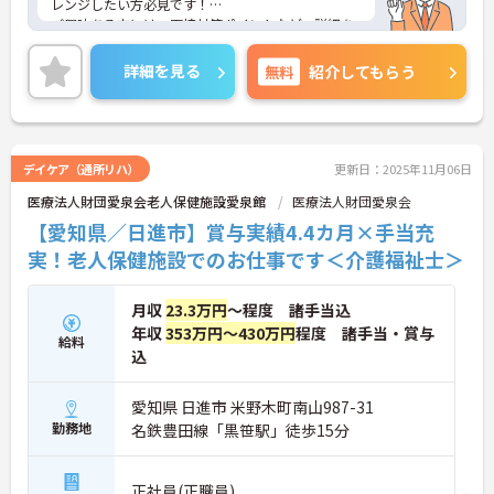
レンジしたい方必見です！
ご興味ある方には、面接対策ポイントなど、詳細を
お話しいたしますのでお気軽にご相談ください。
詳細を見る
無料
紹介してもらう
デイケア（通所リハ）
更新日：2025年11月06日
医療法人財団愛泉会老人保健施設愛泉館
医療法人財団愛泉会
【愛知県／日進市】賞与実績4.4カ月×手当充
実！老人保健施設でのお仕事です＜介護福祉士＞
月収
23.3万円
～程度 諸手当込
年収
353万円～430万円
程度 諸手当・賞与
給料
込
愛知県 日進市 米野木町南山987-31
勤務地
名鉄豊田線「黒笹駅」徒歩15分
正社員(正職員)