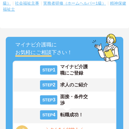
級）
社会福祉主事
実務者研修（ホームヘルパー1級）
精神保健
福祉士
マイナビ介護職に
お気軽にご相談
下さい！
マイナビ介護
1
STEP
職にご登録
2
求人のご紹介
STEP
面接・条件交
3
STEP
渉
4
転職成功！
STEP