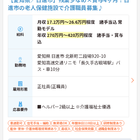
進市の老人保健施設で介護職員募集♪
月収
17.2万円～26.6万円
程度 諸手当込 常
勤モデル
給料
年収
270万円～420万円
程度 諸手当・賞与
込
愛知県 日進市 北新町二段場920-10
愛知高速交通リニモ「長久手古戦場駅」バ
勤務地
ス・車10分
正社員(正職員)
雇用形態
■ヘルパー2級以上 ※介護福祉士優遇
応募要件
車通勤可
住宅手当・補助
無資格OK
年間休日110日以上
研修制度あり
産休･育休･介護休暇取得実績あり
高収入
社会保険完備
退職金制度あり