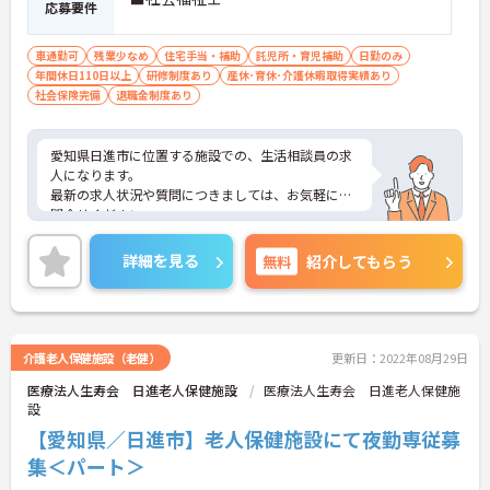
応募要件
車通勤可
残業少なめ
住宅手当・補助
託児所・育児補助
日勤のみ
年間休日110日以上
研修制度あり
産休･育休･介護休暇取得実績あり
社会保険完備
退職金制度あり
愛知県日進市に位置する施設での、生活相談員の求
人になります。
最新の求人状況や質問につきましては、お気軽にお
問合せください。
詳細を見る
無料
紹介してもらう
介護老人保健施設（老健）
更新日：2022年08月29日
医療法人生寿会 日進老人保健施設
医療法人生寿会 日進老人保健施
設
【愛知県／日進市】老人保健施設にて夜勤専従募
集＜パート＞