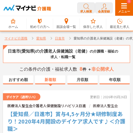
0
0
求人検索
会員登録
メニュー
ホーム
初めての方へ
面談会場一覧
保存した求人
最近見た求人
マイナビ介護職
愛知県
日進市
愛知県の介護老人保健施設（老健）の求
日進市(愛知県)の介護老人保健施設（老健）
の介護職・福祉の
求人・転職一覧
8
この条件の介護・福祉求人数
非公開求人
件 ＋
おすすめ順
新着順
月収順
年収順
デイケア（通所リハ）
更新日：2026年05月26日
医療法人聖生会介護老人保健施設リハビリス日進
医療法人聖生会
【愛知県／日進市】賞与4,5ヶ月分★研修制度あ
り！2020年4月開設のデイケア求人です♪＜介護
職＞