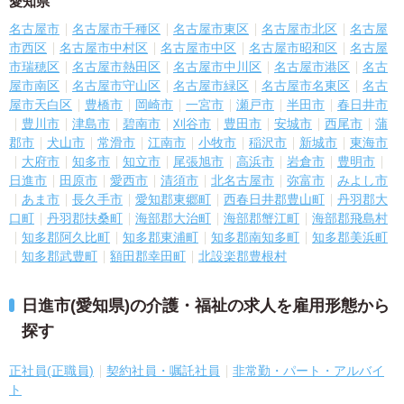
愛知県
名古屋市
名古屋市千種区
名古屋市東区
名古屋市北区
名古屋
市西区
名古屋市中村区
名古屋市中区
名古屋市昭和区
名古屋
市瑞穂区
名古屋市熱田区
名古屋市中川区
名古屋市港区
名古
屋市南区
名古屋市守山区
名古屋市緑区
名古屋市名東区
名古
屋市天白区
豊橋市
岡崎市
一宮市
瀬戸市
半田市
春日井市
豊川市
津島市
碧南市
刈谷市
豊田市
安城市
西尾市
蒲
郡市
犬山市
常滑市
江南市
小牧市
稲沢市
新城市
東海市
大府市
知多市
知立市
尾張旭市
高浜市
岩倉市
豊明市
日進市
田原市
愛西市
清須市
北名古屋市
弥富市
みよし市
あま市
長久手市
愛知郡東郷町
西春日井郡豊山町
丹羽郡大
口町
丹羽郡扶桑町
海部郡大治町
海部郡蟹江町
海部郡飛島村
知多郡阿久比町
知多郡東浦町
知多郡南知多町
知多郡美浜町
知多郡武豊町
額田郡幸田町
北設楽郡豊根村
日進市(愛知県)の介護・福祉の求人を雇用形態から
探す
正社員(正職員)
契約社員・嘱託社員
非常勤・パート・アルバイ
ト