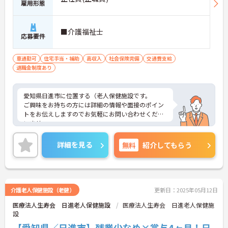
雇用形態
■介護福祉士
応募要件
車通勤可
住宅手当・補助
高収入
社会保険完備
交通費支給
退職金制度あり
愛知県日進市に位置する（老人保健施設です。
ご興味をお持ちの方には詳細の情報や面接のポイン
トをお伝えしますのでお気軽にお問い合わせくださ
いませ。
詳細を見る
無料
紹介してもらう
介護老人保健施設（老健）
更新日：2025年05月12日
医療法人生寿会 日進老人保健施設
医療法人生寿会 日進老人保健施
設
【愛知県／日進市】残業少なめ×賞与4ヶ月！日