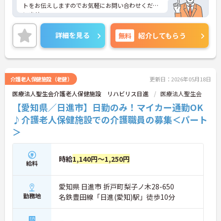
トをお伝えしますのでお気軽にお問い合わせくださ
いませ。
詳細を見る
無料
紹介してもらう
介護老人保健施設（老健）
更新日：2026年05月18日
医療法人聖生会介護老人保健施設 リハビリス日進
医療法人聖生会
【愛知県／日進市】日勤のみ！マイカー通勤OK
♪介護老人保健施設での介護職員の募集＜パート
＞
時給
1,140円～1,250円
給料
愛知県 日進市 折戸町梨子ノ木28-650
勤務地
名鉄豊田線「日進(愛知)駅」徒歩10分