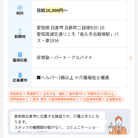
日給
20,000円
～
給料
愛知県 日進市 北新町二段場920-10
愛知高速交通リニモ「長久手古戦場駅」バ
勤務地
ス・車10分
非常勤・パート・アルバイト
雇用形態
■ヘルパー2級以上 ※介護福祉士優遇
応募要件
夜勤専従
車通勤可
住宅手当・補助
無資格OK
年間休日110日以上
研修制度あり
産休･育休･介護休暇取得実績あり
社会保険完備
交通費支給
愛知県日進市に位置する施設での、介護士求人にな
ります。
スタッフの職種間の壁がなく、コミュニケーション
の取りやすい施設です。