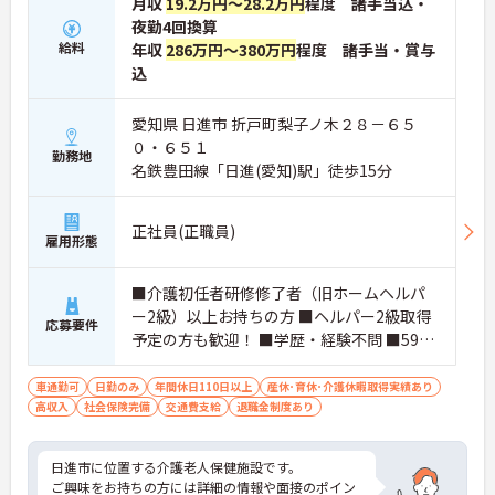
月収
19.2万円～28.2万円
程度 諸手当込・
夜勤4回換算
給料
年収
286万円～380万円
程度 諸手当・賞与
込
愛知県 日進市 折戸町梨子ノ木２８－６５
０・６５１
勤務地
名鉄豊田線「日進(愛知)駅」徒歩15分
正社員(正職員)
雇用形態
■介護初任者研修修了者（旧ホームヘルパ
ー2級）以上お持ちの方 ■ヘルパー2級取得
応募要件
予定の方も歓迎！ ■学歴・経験不問 ■59歳
以下の方（定年年齢を上限）
車通勤可
日勤のみ
年間休日110日以上
産休･育休･介護休暇取得実績あり
高収入
社会保険完備
交通費支給
退職金制度あり
日進市に位置する介護老人保健施設です。
ご興味をお持ちの方には詳細の情報や面接のポイン