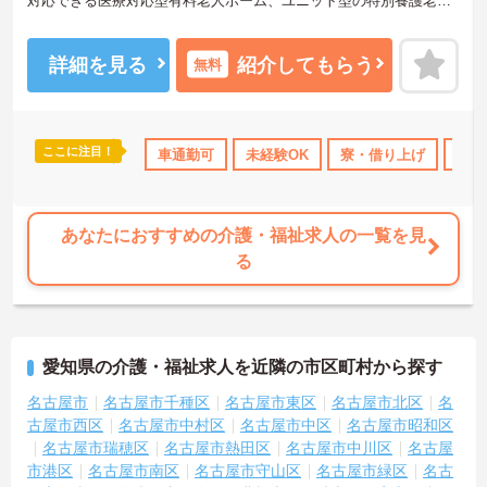
対応できる医療対応型有料老人ホーム、ユニット型の特別養護老人
ホームを運営しています。利用者様とスタッフとの距離も近く、一
人ひとりに寄り添ったケアが実現できます。福利厚生も整っており
長く安心してご就業できる環境です。ご興味ある方には、面接対策
詳細を見る
紹介してもらう
無料
ポイントなど、さらに詳細をお話しいたしますのでお気軽にご相談
ください！
ここに注目！
取得実績あり
社会保険完備
車通勤可
未経験OK
寮・借り上げ
住宅
あなたにおすすめの介護・福祉求人の一覧を見
る
愛知県の介護・福祉求人を近隣の市区町村から探す
名古屋市
名古屋市千種区
名古屋市東区
名古屋市北区
名
古屋市西区
名古屋市中村区
名古屋市中区
名古屋市昭和区
名古屋市瑞穂区
名古屋市熱田区
名古屋市中川区
名古屋
市港区
名古屋市南区
名古屋市守山区
名古屋市緑区
名古