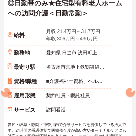
◎日勤帯のみ★住宅型有料老人ホーム
への訪問介護＜日勤常勤＞
月収 21.4万円～31.7万円
給料
年収 306万円～430万円程度
勤務地
愛知県 日進市 浅田町上納24-17
最寄り駅
名古屋市営地下鉄鶴舞線「赤池(愛知)駅」徒歩16分
資格/職種
■介護福祉士資格、ヘルパー2級･初任者研修以上をお持ちの方 ※ブランクのある方、無資格・未経験の方も相談可能
雇用形態
契約社員・嘱託社員
サービス
訪問看護
愛知・岐阜・静岡・神奈川内で介護サービスを提供している法人で
す。24時間の看護体制で医療依存度が高い方やターミナルケアにも