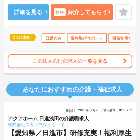
詳細を見る
紹介してもらう
無料
ここに注目！
研修制度あり
産休･育休･介護休暇取得実績あり
日勤のみ
資格取得サポート
研修制度あり
交通費支給
この法人の別の求人の一覧を見る
あなたにおすすめの介護・福祉求人
更新日：2026年07月23日 求人番号：9145933
アクアホーム 日進浅田の介護職求人
株式会社スタッフシュウエイ
【愛知県／日進市】研修充実！福利厚生