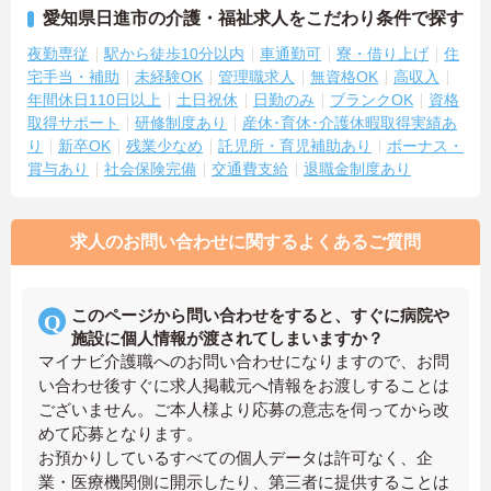
愛知県日進市の介護・福祉求人をこだわり条件で探す
夜勤専従
駅から徒歩10分以内
車通勤可
寮・借り上げ
住
宅手当・補助
未経験OK
管理職求人
無資格OK
高収入
年間休日110日以上
土日祝休
日勤のみ
ブランクOK
資格
取得サポート
研修制度あり
産休･育休･介護休暇取得実績あ
り
新卒OK
残業少なめ
託児所・育児補助あり
ボーナス・
賞与あり
社会保険完備
交通費支給
退職金制度あり
求人のお問い合わせに関するよくあるご質問
このページから問い合わせをすると、すぐに病院や
施設に個人情報が渡されてしまいますか？
マイナビ介護職へのお問い合わせになりますので、お問
い合わせ後すぐに求人掲載元へ情報をお渡しすることは
ございません。ご本人様より応募の意志を伺ってから改
めて応募となります。
お預かりしているすべての個人データは許可なく、企
業・医療機関側に開示したり、第三者に提供することは