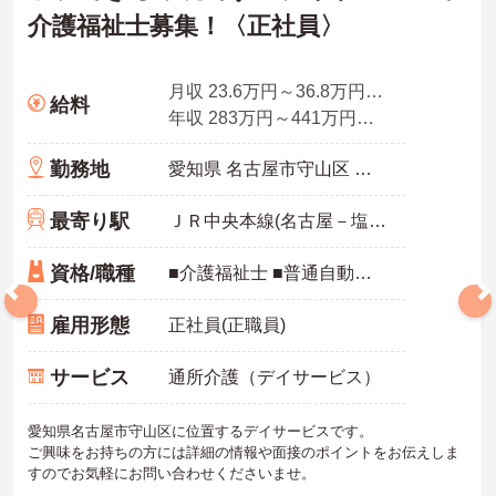
介護福祉士募集！〈正社員〉
月収 23.6万円～36.8万円程度
給料
年収 283万円～441万円程度 別途賞与
勤務地
愛知県 名古屋市守山区 上志段味東谷2074-69
最寄り駅
ＪＲ中央本線(名古屋－塩尻)「高蔵寺駅」徒歩24分
資格/職種
■介護福祉士 ■普通自動車免許
雇用形態
正社員(正職員)
サービス
通所介護（デイサービス）
愛知県名古屋市守山区に位置するデイサービスです。
ご興味をお持ちの方には詳細の情報や面接のポイントをお伝えしま
すのでお気軽にお問い合わせくださいませ。