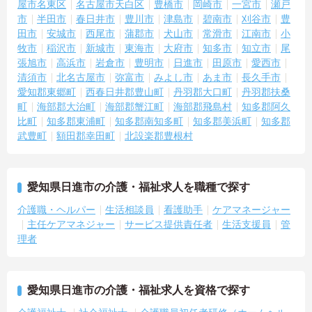
屋市名東区
名古屋市天白区
豊橋市
岡崎市
一宮市
瀬戸
市
半田市
春日井市
豊川市
津島市
碧南市
刈谷市
豊
田市
安城市
西尾市
蒲郡市
犬山市
常滑市
江南市
小
牧市
稲沢市
新城市
東海市
大府市
知多市
知立市
尾
張旭市
高浜市
岩倉市
豊明市
日進市
田原市
愛西市
清須市
北名古屋市
弥富市
みよし市
あま市
長久手市
愛知郡東郷町
西春日井郡豊山町
丹羽郡大口町
丹羽郡扶桑
町
海部郡大治町
海部郡蟹江町
海部郡飛島村
知多郡阿久
比町
知多郡東浦町
知多郡南知多町
知多郡美浜町
知多郡
武豊町
額田郡幸田町
北設楽郡豊根村
愛知県日進市の介護・福祉求人を職種で探す
介護職・ヘルパー
生活相談員
看護助手
ケアマネージャー
主任ケアマネジャー
サービス提供責任者
生活支援員
管
理者
愛知県日進市の介護・福祉求人を資格で探す