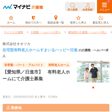
0
1
求人検索
会員登録
メニュー
ホーム
初めての方へ
面談会場一覧
保存した求人
最近見た求人
マイナビ介護職
介護職・ヘルパーの求人
愛知県の介護職・ヘルパー求人
株式会社オオツカ
住宅型有料老人ホームすまいるハッピー日進
の介護職・ヘルパー求
人
非常勤・パート・アルバイト
有料老人ホーム
【愛知県／日進市】 有料老人ホ
ームにて介護士募集
更新日：2025年05月15日 求人番号：572954
勤務地