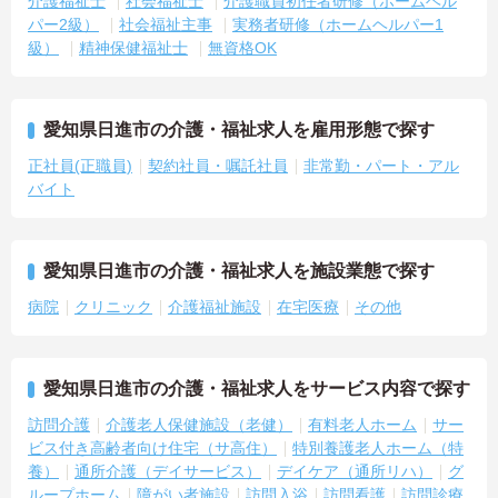
介護福祉士
社会福祉士
介護職員初任者研修（ホームヘル
パー2級）
社会福祉主事
実務者研修（ホームヘルパー1
級）
精神保健福祉士
無資格OK
愛知県日進市の介護・福祉求人を雇用形態で探す
正社員(正職員)
契約社員・嘱託社員
非常勤・パート・アル
バイト
愛知県日進市の介護・福祉求人を施設業態で探す
病院
クリニック
介護福祉施設
在宅医療
その他
愛知県日進市の介護・福祉求人をサービス内容で探す
訪問介護
介護老人保健施設（老健）
有料老人ホーム
サー
ビス付き高齢者向け住宅（サ高住）
特別養護老人ホーム（特
養）
通所介護（デイサービス）
デイケア（通所リハ）
グ
ループホーム
障がい者施設
訪問入浴
訪問看護
訪問診療