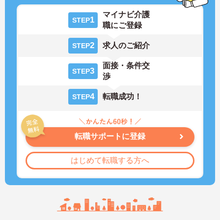
マイナビ介護
1
STEP
職にご登録
2
求人のご紹介
STEP
面接・条件交
3
STEP
渉
4
転職成功！
STEP
転職サポートに登録
はじめて転職する方へ