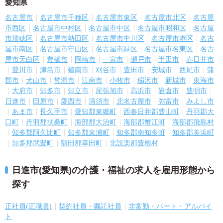
愛知県
名古屋市
名古屋市千種区
名古屋市東区
名古屋市北区
名古屋
市西区
名古屋市中村区
名古屋市中区
名古屋市昭和区
名古屋
市瑞穂区
名古屋市熱田区
名古屋市中川区
名古屋市港区
名古
屋市南区
名古屋市守山区
名古屋市緑区
名古屋市名東区
名古
屋市天白区
豊橋市
岡崎市
一宮市
瀬戸市
半田市
春日井市
豊川市
津島市
碧南市
刈谷市
豊田市
安城市
西尾市
蒲
郡市
犬山市
常滑市
江南市
小牧市
稲沢市
新城市
東海市
大府市
知多市
知立市
尾張旭市
高浜市
岩倉市
豊明市
日進市
田原市
愛西市
清須市
北名古屋市
弥富市
みよし市
あま市
長久手市
愛知郡東郷町
西春日井郡豊山町
丹羽郡大
口町
丹羽郡扶桑町
海部郡大治町
海部郡蟹江町
海部郡飛島村
知多郡阿久比町
知多郡東浦町
知多郡南知多町
知多郡美浜町
知多郡武豊町
額田郡幸田町
北設楽郡豊根村
日進市(愛知県)の介護・福祉の求人を雇用形態から
探す
正社員(正職員)
契約社員・嘱託社員
非常勤・パート・アルバイ
ト