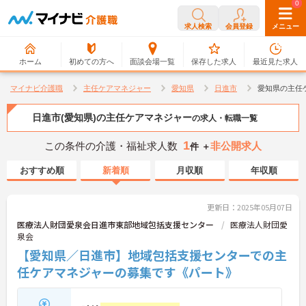
0
0
求人検索
会員登録
メニュー
ホーム
初めての方へ
面談会場一覧
保存した求人
最近見た求人
マイナビ介護職
主任ケアマネジャー
愛知県
日進市
愛知県の主任
日進市(愛知県)の主任ケアマネジャー
の求人・転職一覧
1
この条件の介護・福祉求人数
非公開求人
件 ＋
おすすめ順
新着順
月収順
年収順
更新日：2025年05月07日
医療法人財団愛泉会日進市東部地域包括支援センター
医療法人財団愛
泉会
【愛知県／日進市】地域包括支援センターでの主
任ケアマネジャーの募集です《パート》