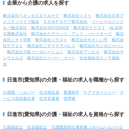
企業から介護の求人を探す
株式会社ベネッセスタイルケア
株式会社ツクイ
株式会社日本ア
メニティライフ協会
ＳＯＭＰＯケア株式会社
ソーシャルインク
ルー株式会社
株式会社SOYOKAZE
株式会社ケア２１
ALSOK
介護株式会社
株式会社ケアリッツ・アンド・パートナーズ
株式
会社ニチイ学館
株式会社ソラスト
株式会社やさしい手
株式会
社ケア２１
株式会社ニチイケアパレス
株式会社サンガジャパン
株式会社川島コーポレーション
株式会社アンビス
株式会社サ
ンウェルズ
株式会社スーパー・コート
社会福祉法人ノテ福祉
会
日進市(愛知県)の介護・福祉の求人を職種から探す
介護職・ヘルパー
生活相談員
看護助手
ケアマネージャー
サ
ービス提供責任者
生活支援員
管理者
日進市(愛知県)の介護・福祉の求人を資格から探す
介護福祉士
社会福祉士
介護職員初任者研修（ホームヘルパー2