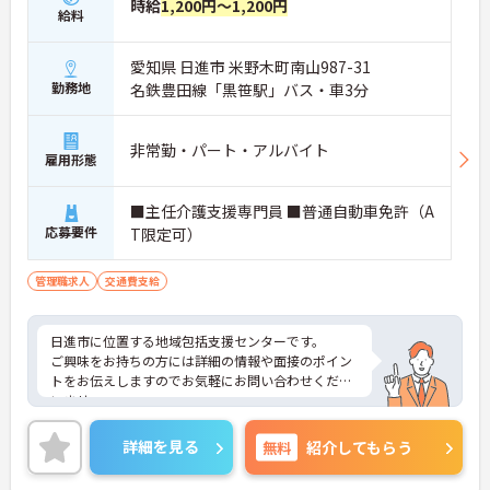
時給
1,200円～1,200円
給料
愛知県 日進市 米野木町南山987-31
勤務地
名鉄豊田線「黒笹駅」バス・車3分
非常勤・パート・アルバイト
雇用形態
■主任介護支援専門員 ■普通自動車免許（A
応募要件
T限定可）
管理職求人
交通費支給
日進市に位置する地域包括支援センターです。
ご興味をお持ちの方には詳細の情報や面接のポイン
トをお伝えしますのでお気軽にお問い合わせくださ
いませ。
詳細を見る
無料
紹介してもらう