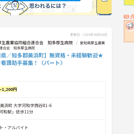
更新日：2024年06月04日
厚生農業協同組合連合会 知多厚生病院
愛知県厚生農業
連合会 知多厚生病院
知県／知多郡美浜町】無資格・未経験歓迎★
で看護助手募集！〈パート〉
～1,200円
美浜町 大字河和字西谷81-6
河和駅」徒歩11分
ト・アルバイト