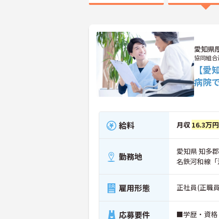
愛知県
協同組合
【愛
病院
給料
月収
16.3万円
愛知県 知多郡
勤務地
名鉄河和線「
雇用形態
正社員(正職員
応募要件
■学歴・資格