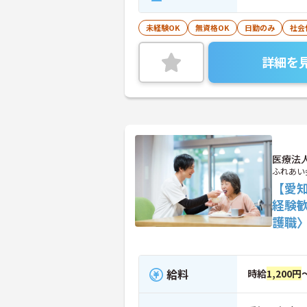
未経験OK
無資格OK
日勤のみ
社会
詳細を
医療法
ふれあい
【愛
経験
護職
給料
時給
1,200円