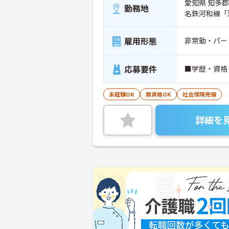
愛知県 知多
勤務地
名鉄河和線「
雇用形態
非常勤・パー
応募要件
■学歴・資格
未経験OK
無資格OK
社会保険完備
詳細を