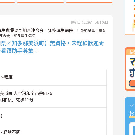
更新日：2026年04月06日
厚生農業協同組合連合会 知多厚生病院
愛知県厚生農業
連合会 知多厚生病院
知県／知多郡美浜町】無資格・未経験歓迎★
で看護助手募集！
～程度
美浜町 大字河和字西谷81-6
河和駅」徒歩11分
マ
お
)
・経験不問