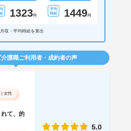
1323
1449
円
円
月収・平均時給を算出
ビ介護職
ご利用者・成約者の声
代
|
女性
くれて、的
！
5.0