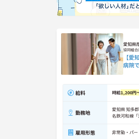
愛知県
協同組合
【愛
病院
給料
時給
1,200円
愛知県 知多郡
勤務地
名鉄河和線「
雇用形態
非常勤・パー