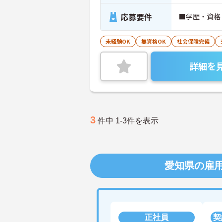
応募要件
■学歴・資格
未経験OK
無資格OK
社会保険完備
詳細を
3
件中 1-3件を表示
愛知県の雇
正社員
契