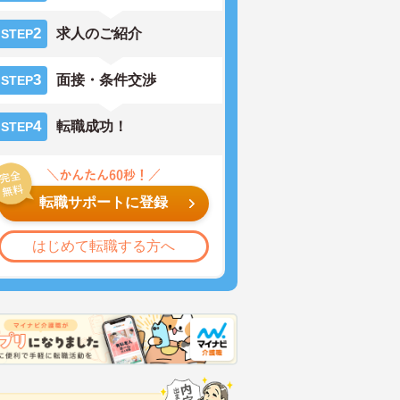
2
求人のご紹介
STEP
3
面接・条件交渉
STEP
4
転職成功！
STEP
転職サポートに登録
はじめて転職する方へ