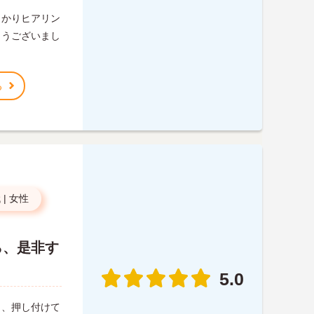
っかりヒアリン
とうございまし
る
代
|
女性
ら、是非す
5.0
く、押し付けて