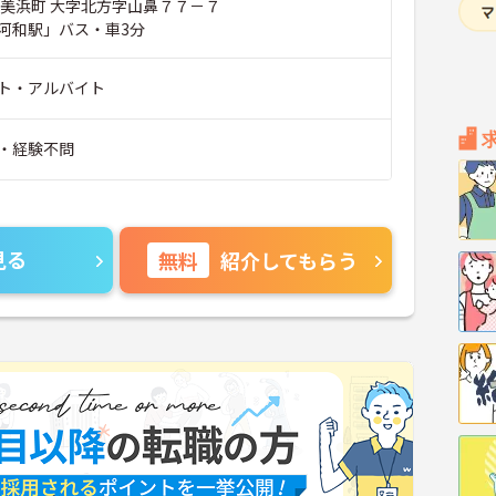
郡美浜町 大字北方字山鼻７７－７
河和駅」バス・車3分
ト・アルバイト
・経験不問
見る
無料
紹介してもらう