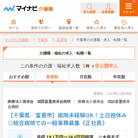
0
0
求人検索
会員登録
メニュー
ホーム
初めての方へ
面談会場一覧
保存した求人
最近見た求人
マイナビ介護職
千葉県
富里市
千葉県の介護職・求人・転職一覧
介護職・福祉の求人・転職一覧
1
この条件の介護・福祉求人数
非公開求人
件 ＋
おすすめ順
新着順
月収順
年収順
更新日：2025年12月08日
医療法人徳洲会 成田富里徳洲会病院
医療法人徳洲会 成田富里徳洲
会病院
【千葉県／富里市】病院未経験OK！土日祝休み
◎総合病院での一般事務募集《正社員》
月収
19.1万円～24.0万円
程度 ※大卒モデ