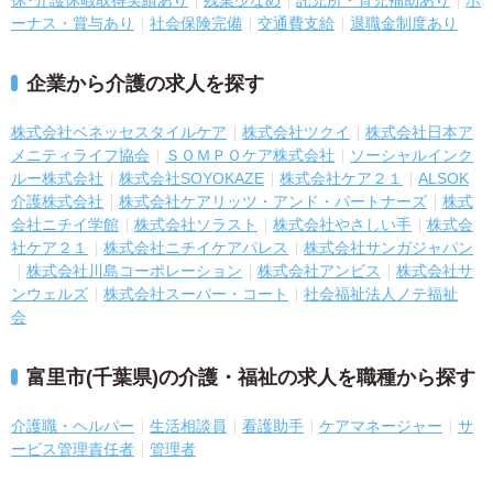
ーナス・賞与あり
社会保険完備
交通費支給
退職金制度あり
企業から介護の求人を探す
株式会社ベネッセスタイルケア
株式会社ツクイ
株式会社日本ア
メニティライフ協会
ＳＯＭＰＯケア株式会社
ソーシャルインク
ルー株式会社
株式会社SOYOKAZE
株式会社ケア２１
ALSOK
介護株式会社
株式会社ケアリッツ・アンド・パートナーズ
株式
会社ニチイ学館
株式会社ソラスト
株式会社やさしい手
株式会
社ケア２１
株式会社ニチイケアパレス
株式会社サンガジャパン
株式会社川島コーポレーション
株式会社アンビス
株式会社サ
ンウェルズ
株式会社スーパー・コート
社会福祉法人ノテ福祉
会
富里市(千葉県)の介護・福祉の求人を職種から探す
介護職・ヘルパー
生活相談員
看護助手
ケアマネージャー
サ
ービス管理責任者
管理者