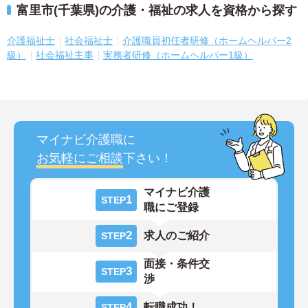
富里市(千葉県)の介護・福祉の求人を資格から探す
介護福祉士
社会福祉士
介護職員初任者研修（ホームヘルパー2
級）
社会福祉主事
実務者研修（ホームヘルパー1級）
マイナビ介護職に
お気軽にご相談
下さい！
マイナビ介護
1
STEP
職にご登録
2
求人のご紹介
STEP
面接・条件交
3
STEP
渉
4
転職成功！
STEP