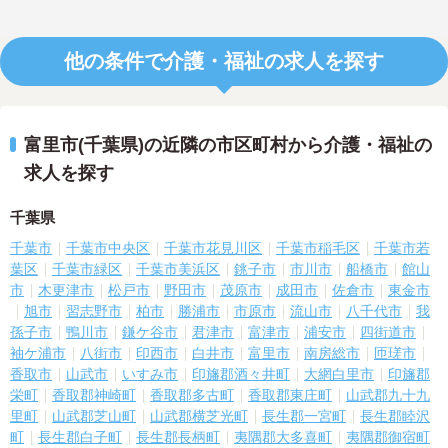
他の条件で介護・福祉の求人を探す
富里市(千葉県)の近隣の市区町村から介護・福祉の
求人を探す
千葉県
千葉市
千葉市中央区
千葉市花見川区
千葉市稲毛区
千葉市若
葉区
千葉市緑区
千葉市美浜区
銚子市
市川市
船橋市
館山
市
木更津市
松戸市
野田市
茂原市
成田市
佐倉市
東金市
旭市
習志野市
柏市
勝浦市
市原市
流山市
八千代市
我
孫子市
鴨川市
鎌ケ谷市
君津市
富津市
浦安市
四街道市
袖ケ浦市
八街市
印西市
白井市
富里市
南房総市
匝瑳市
香取市
山武市
いすみ市
印旛郡酒々井町
大網白里市
印旛郡
栄町
香取郡神崎町
香取郡多古町
香取郡東庄町
山武郡九十九
里町
山武郡芝山町
山武郡横芝光町
長生郡一宮町
長生郡睦沢
町
長生郡白子町
長生郡長柄町
夷隅郡大多喜町
夷隅郡御宿町