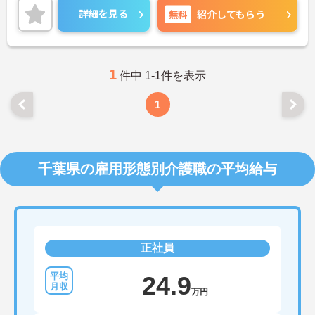
興味ある方には、面接対策ポイントなど、さらに詳
詳細を見る
無料
紹介してもらう
細をお話しいたしますのでお気軽にご相談くださ
い！
1
件中 1-1件を表示
1
千葉県の雇用形態別介護職の平均給与
正社員
24.9
万円