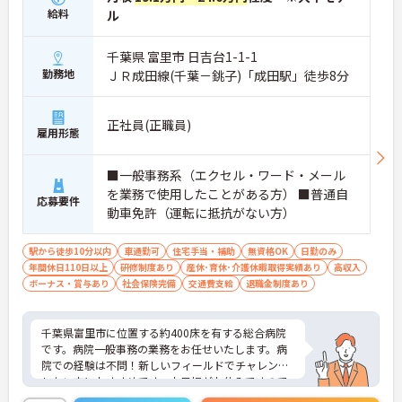
給料
ル
千葉県 富里市 日吉台1-1-1
勤務地
ＪＲ成田線(千葉－銚子)「成田駅」徒歩8分
正社員(正職員)
雇用形態
■一般事務系（エクセル・ワード・メール
を業務で使用したことがある方） ■普通自
応募要件
動車免許（運転に抵抗がない方）
駅から徒歩10分以内
車通勤可
住宅手当・補助
無資格OK
日勤のみ
年間休日110日以上
研修制度あり
産休･育休･介護休暇取得実績あり
高収入
ボーナス・賞与あり
社会保険完備
交通費支給
退職金制度あり
千葉県富里市に位置する約400床を有する総合病院
です。病院一般事務の業務をお任せいたします。病
院での経験は不問！新しいフィールドでチャレンジ
したい方におすすめです。土日祝がお休みですので
ワーク・ライフ・バランスも実現しやすいです。ご