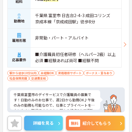
給料
千葉県 富里市 日吉台2-4-3 成田コリンズ
勤務地
京成本線「京成成田駅」徒歩8分
非常勤・パート・アルバイト
雇用形態
■介護職員初任者研修（ヘルパー2級）以上
応募要件
必須 ■経験あれば尚可 ■経験不問
駅から徒歩10分以内
未経験OK
資格取得サポート
ボーナス・賞与あり
社会保険完備
交通費支給
千葉県富里市のデイサービスで介護職員の募集で
す！日勤のみのお仕事で、週2日から勤務OK♪午後
のみの勤務も可能なので、仕事とプライベートを両
立しやすい職場です♪また、駅から徒歩8分で通勤
しやすいのも嬉しいポイント◎ご興味のある方は面
接ポイントをお伝えしますので、お気軽にご連絡く
詳細を見る
無料
紹介してもらう
ださい。