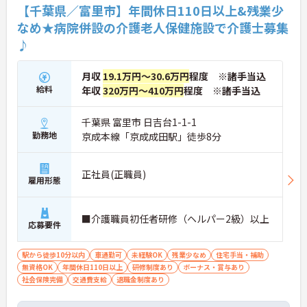
【千葉県／富里市】年間休日110日以上&残業少
なめ★病院併設の介護老人保健施設で介護士募集
♪
月収
19.1万円～30.6万円
程度 ※諸手当込
給料
年収
320万円～410万円
程度 ※諸手当込
千葉県 富里市 日吉台1-1-1
勤務地
京成本線「京成成田駅」徒歩8分
正社員(正職員)
雇用形態
■介護職員初任者研修（ヘルパー2級）以上
応募要件
駅から徒歩10分以内
車通勤可
未経験OK
残業少なめ
住宅手当・補助
無資格OK
年間休日110日以上
研修制度あり
ボーナス・賞与あり
社会保険完備
交通費支給
退職金制度あり