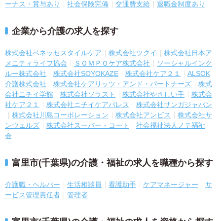
ーナス・賞与あり
社会保険完備
交通費支給
退職金制度あり
企業から介護の求人を探す
株式会社ベネッセスタイルケア
株式会社ツクイ
株式会社日本ア
メニティライフ協会
ＳＯＭＰＯケア株式会社
ソーシャルインク
ルー株式会社
株式会社SOYOKAZE
株式会社ケア２１
ALSOK
介護株式会社
株式会社ケアリッツ・アンド・パートナーズ
株式
会社ニチイ学館
株式会社ソラスト
株式会社やさしい手
株式会
社ケア２１
株式会社ニチイケアパレス
株式会社サンガジャパン
株式会社川島コーポレーション
株式会社アンビス
株式会社サ
ンウェルズ
株式会社スーパー・コート
社会福祉法人ノテ福祉
会
富里市(千葉県)の介護・福祉の求人を職種から探す
介護職・ヘルパー
生活相談員
看護助手
ケアマネージャー
サ
ービス管理責任者
管理者