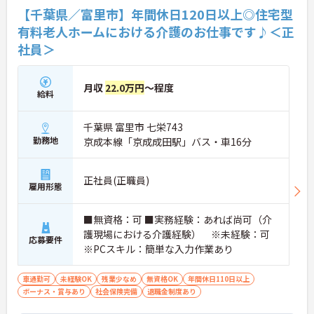
【千葉県／富里市】年間休日120日以上◎住宅型
有料老人ホームにおける介護のお仕事です♪＜正
社員＞
月収
22.0万円
～程度
給料
千葉県 富里市 七栄743
勤務地
京成本線「京成成田駅」バス・車16分
正社員(正職員)
雇用形態
■無資格：可 ■実務経験：あれば尚可（介
護現場における介護経験） ※未経験：可
応募要件
※PCスキル：簡単な入力作業あり
車通勤可
未経験OK
残業少なめ
無資格OK
年間休日110日以上
ボーナス・賞与あり
社会保険完備
退職金制度あり