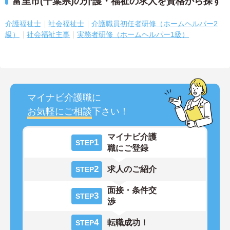
富里市(千葉県)の介護・福祉の求人を資格から探す
介護福祉士
社会福祉士
介護職員初任者研修（ホームヘルパー2
級）
社会福祉主事
実務者研修（ホームヘルパー1級）
マイナビ介護職に
お気軽にご相談
下さい！
マイナビ介護
1
STEP
職にご登録
2
求人のご紹介
STEP
面接・条件交
3
STEP
渉
4
転職成功！
STEP