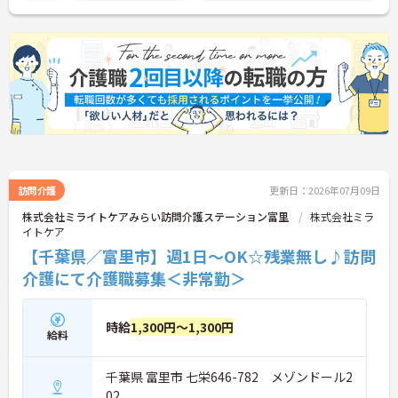
訪問介護
更新日：2026年07月09日
株式会社ミライトケアみらい訪問介護ステーション富里
株式会社ミラ
イトケア
【千葉県／富里市】週1日～OK☆残業無し♪訪問
介護にて介護職募集＜非常勤＞
時給
1,300円～1,300円
給料
千葉県 富里市 七栄646-782 メゾンドール2
02