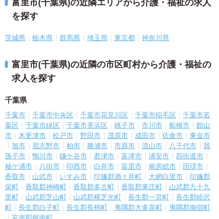
富里市(千葉県)の近隣エリアから介護・福祉の求人
を探す
茨城県
栃木県
群馬県
埼玉県
東京都
神奈川県
富里市(千葉県)の近隣の市区町村から介護・福祉の
求人を探す
千葉県
千葉市
千葉市中央区
千葉市花見川区
千葉市稲毛区
千葉市若
葉区
千葉市緑区
千葉市美浜区
銚子市
市川市
船橋市
館山
市
木更津市
松戸市
野田市
茂原市
成田市
佐倉市
東金市
旭市
習志野市
柏市
勝浦市
市原市
流山市
八千代市
我
孫子市
鴨川市
鎌ケ谷市
君津市
富津市
浦安市
四街道市
袖ケ浦市
八街市
印西市
白井市
富里市
南房総市
匝瑳市
香取市
山武市
いすみ市
印旛郡酒々井町
大網白里市
印旛郡
栄町
香取郡神崎町
香取郡多古町
香取郡東庄町
山武郡九十九
里町
山武郡芝山町
山武郡横芝光町
長生郡一宮町
長生郡睦沢
町
長生郡白子町
長生郡長柄町
夷隅郡大多喜町
夷隅郡御宿町
安房郡鋸南町