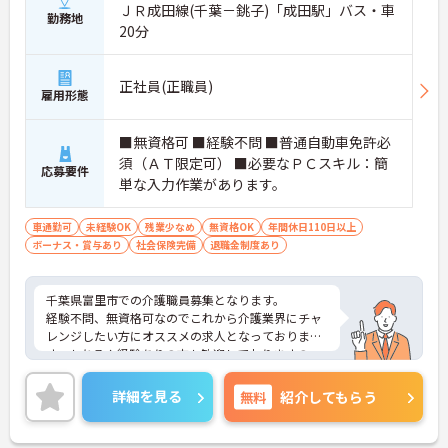
ＪＲ成田線(千葉－銚子)「成田駅」バス・車
勤務地
20分
正社員(正職員)
雇用形態
■無資格可 ■経験不問 ■普通自動車免許必
須（ＡＴ限定可） ■必要なＰＣスキル：簡
応募要件
単な入力作業があります。
車通勤可
未経験OK
残業少なめ
無資格OK
年間休日110日以上
ボーナス・賞与あり
社会保険完備
退職金制度あり
千葉県富里市での介護職員募集となります。
経験不問、無資格可なのでこれから介護業界にチャ
レンジしたい方にオススメの求人となっておりま
す。もちろん経験ありの方も歓迎しておりますの
で、ご興味のある方は面接のポイントをお伝えしま
すので、お気軽にお問い合わせください。
詳細を見る
無料
紹介してもらう