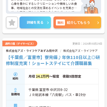
心身を豊かにするレクリエーションや美味しいお食
事、地域社会との交流を深めるイベントを充実さ
せ、お客様の健やかな毎日を全力でサポートしてい
ます。
「職員のはたらきやすい職場づくり」にも力をいれ
詳細を見る
無料
紹介してもらう
ており、ワークライフバランスを大切にしていま
す。福利厚生も充実しており、長く安心して働いて
いいただける環境です。社内外研修制度も充実して
おりスキルアップも目指せます。ご興味のある方は
是非お気軽にお問い合わせください。
通所介護（デイサービス）
更新日：2026年05月29日
株式会社アズ・ライフケアあずみ苑中沢
株式会社アズ・ライフケア
【千葉県／富里市】寮完備♪年休110日以上◎研
修制度充実！ショートステイにて介護職募集
月収
24.2万円
～程度 夜勤5回想定
給料
千葉県 富里市 中沢359-32
勤務地
ＪＲ総武本線「八街駅」バス・車19分