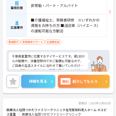
非常勤・パート・アルバイト
雇用形態
■介護福祉士、実務者研修 ※いずれかの
資格をお持ちの方 ■送迎車（ハイエース）
応募要件
の運転可能な方歓迎
車通勤可
資格取得サポート
交通費支給
千葉県富里市に位置するデイサービスです。週1日か
らの勤務や、扶養控除内でのご勤務も可能なので、
ご自身の生活スタイルに合わせて働いていただけま
す。ご興味のある方には、面接対策ポイントなど、
さらに詳細をお話しいたしますのでお気軽にご相談
ください！
詳細を見る
無料
紹介してもらう
更新日：2025年10月03日
医療法人社団つかだファミリークリニック在宅型有料老人ホーム ホスピ
ス富里
医療法人社団つかだファミリークリニック