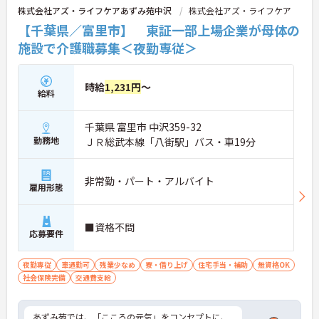
株式会社アズ・ライフケアあずみ苑中沢
株式会社アズ・ライフケア
【千葉県／富里市】 東証一部上場企業が母体の
施設で介護職募集＜夜勤専従＞
時給
1,231円
～
給料
千葉県 富里市 中沢359-32
勤務地
ＪＲ総武本線「八街駅」バス・車19分
非常勤・パート・アルバイト
雇用形態
■資格不問
応募要件
夜勤専従
車通勤可
残業少なめ
寮・借り上げ
住宅手当・補助
無資格OK
社会保険完備
交通費支給
あずみ苑では、「こころの元気」をコンセプトに、