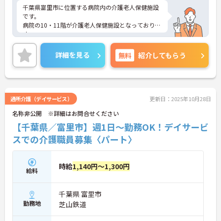
千葉県富里市に位置する病院内の介護老人保健施設
です。
病院の10・11階が介護老人保健施設となっておりま
す。
大手医療法人徳州会グループで安定感は抜群です◎
病院内の施設で24時間看護師が在中しているため、
詳細を見る
無料
紹介してもらう
利用者様の容態が急変した場合にも対応が取りやす
いです。
また介護ラダーという研修ツールを取り入れてお
り、自身の現在の到達度が目に見えるので、業務が
身につきやすいです。
通所介護（デイサービス）
更新日：2025年10月28日
名称非公開 ※詳細はお問合せください
【千葉県／富里市】週1日～勤務OK！デイサービ
スでの介護職員募集〈パート〉
時給
1,140円～1,300円
給料
千葉県 富里市
勤務地
芝山鉄道