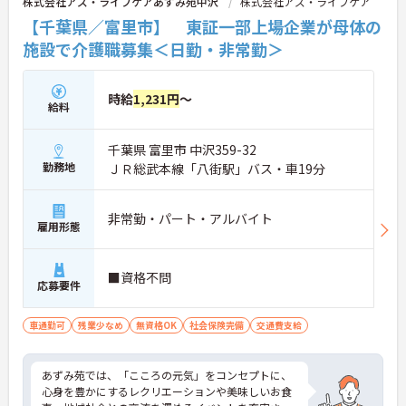
株式会社アズ・ライフケアあずみ苑中沢
株式会社アズ・ライフケア
【千葉県／富里市】 東証一部上場企業が母体の
施設で介護職募集＜日勤・非常勤＞
時給
1,231円
～
給料
千葉県 富里市 中沢359-32
勤務地
ＪＲ総武本線「八街駅」バス・車19分
非常勤・パート・アルバイト
雇用形態
■資格不問
応募要件
車通勤可
残業少なめ
無資格OK
社会保険完備
交通費支給
あずみ苑では、「こころの元気」をコンセプトに、
心身を豊かにするレクリエーションや美味しいお食