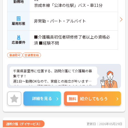
勤務地
京成本線「公津の杜駅」バス・車11分
非常勤・パート・アルバイト
雇用形態
■介護職員初任者研修修了者以上の資格必
応募要件
須 ■経験不問
車通勤可
交通費支給
千葉県富里市に位置する、訪問介護にて介護職の募
集です！
週1日～勤務OKなので、家庭との両立が叶います☆
また、マイカー通勤可能なので通勤らくらくです◎
ご興味のある方には、面接対策ポイントなど、さら
に詳細をお話しいたしますのでお気軽にご相談くだ
詳細を見る
無料
紹介してもらう
さい！
通所介護（デイサービス）
更新日：2026年05月29日