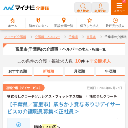
0
0
求人検索
会員登録
メニュー
ホーム
初めての方へ
面談会場一覧
保存した求人
最近見た求人
マイナビ介護職
介護職・ヘルパー
千葉県
富里市
千葉県の介護職
富里市(千葉県)の介護職・ヘルパー
の求人・転職一覧
10
この条件の介護・福祉求人数
非公開求人
件 ＋
おすすめ順
新着順
月収順
年収順
通所介護（デイサービス）
更新日：2026年07月27日
株式会社クラーチソルシアス・フィットネス成田
株式会社クラーチ
【千葉県／富里市】駅ちか♪賞与あり◎デイサー
ビスの介護職員募集＜正社員＞
時給
1,270円
～