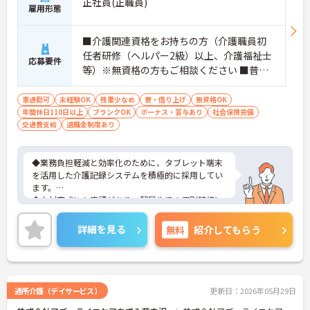
正社員(正職員)
雇用形態
■介護関連資格をお持ちの方（介護職員初
任者研修（ヘルパー2級）以上、介護福祉士
応募要件
等）※無資格の方もご相談ください ■普通
自動車第一種運転免許歓迎 ※夜勤対応必須
（配属サービスに関わらず、介護職正社員
車通勤可
未経験OK
残業少なめ
寮・借り上げ
無資格OK
年間休日110日以上
は夜勤シフトに入る可能性があります）
ブランクOK
ボーナス・賞与あり
社会保険完備
交通費支給
退職金制度あり
◆業務負担軽減と効率化のために、タブレット端末
を活用した介護記録システムを積極的に採用してい
ます。
◆人材育成にも定評があり、配属先での個別研修に
加え、本部主導の集合研修やeラーニングシステムな
ど、未経験からでも着実にスキルアップできる教育
詳細を見る
無料
紹介してもらう
体制が整っています
◆育児・介護支援制度も充実しており、育児休暇取
得推進や、学習・健康・食事などに使える独自の福
利厚生ポイント付与など、職員の生活全般を支える
手厚い福利厚生制度を用意しています。
通所介護（デイサービス）
更新日：2026年05月29日