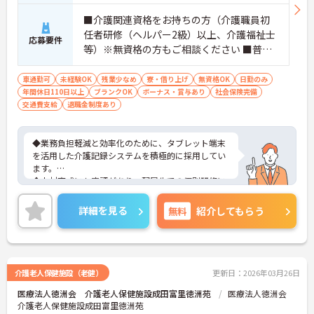
■介護関連資格をお持ちの方（介護職員初
任者研修（ヘルパー2級）以上、介護福祉士
応募要件
等）※無資格の方もご相談ください ■普通
自動車第一種運転免許歓迎 ※夜勤対応必須
（配属サービスに関わらず、介護職正社員
車通勤可
未経験OK
残業少なめ
寮・借り上げ
無資格OK
日勤のみ
年間休日110日以上
は夜勤シフトに入る可能性があります）
ブランクOK
ボーナス・賞与あり
社会保険完備
交通費支給
退職金制度あり
◆業務負担軽減と効率化のために、タブレット端末
を活用した介護記録システムを積極的に採用してい
ます。
◆人材育成にも定評があり、配属先での個別研修に
加え、本部主導の集合研修やeラーニングシステムな
ど、未経験からでも着実にスキルアップできる教育
詳細を見る
無料
紹介してもらう
体制が整っています
◆育児・介護支援制度も充実しており、育児休暇取
得推進や、学習・健康・食事などに使える独自の福
利厚生ポイント付与など、職員の生活全般を支える
手厚い福利厚生制度を用意しています。
介護老人保健施設（老健）
更新日：2026年03月26日
医療法人徳洲会 介護老人保健施設成田富里徳洲苑
医療法人徳洲会
介護老人保健施設成田富里徳洲苑