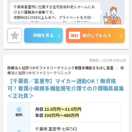
千葉県富里市に位置する住宅型有料老人ホームにお
ける介護職員の募集です。
年間休日120日以上もあり、プライベートを大切に
しながらご勤務いただけます。新しく介護業務をス
タートさせたい方にもおすすめの求人です。
ご興味のある方には、面接対策ポイントなど、さら
詳細を見る
無料
紹介してもらう
に詳細をご案内しますのでお気軽にご相談くださ
い！
更新日：2025年10月03日
医療法人社団つかだファミリークリニック看護多機能ななほし富里
医
療法人社団つかだファミリークリニック
【千葉県／富里市】マイカー通勤OK！無資格
可！看護小規模多機能居宅介護での介護職員募集
＜正社員＞
月収
22.0万円～32.0万円
給料
年収
330万円～480万円
千葉県 富里市 七栄743