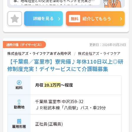
事、地域社会との交流を深めるイベントを充実さ
せ、お客様の健やかな毎日を全力でサポートしてい
ます。
「職員のはたらきやすい職場づくり」にも力をいれ
詳細を見る
無料
紹介してもらう
ており、ワークライフバランスを大切にしていま
す。福利厚生も充実しており、長く安心して働いて
いいただける環境です。社内外研修制度も充実して
おりスキルアップも目指せます。ご興味のある方は
是非お気軽にお問い合わせください。
通所介護（デイサービス）
更新日：2026年05月29日
株式会社アズ・ライフケアあずみ苑中沢
株式会社アズ・ライフケア
【千葉県／富里市】寮完備♪年休110日以上◎研
修制度充実！デイサービスにて介護職募集
月収
20.2万円
～程度
給料
千葉県 富里市 中沢359-32
勤務地
ＪＲ総武本線「八街駅」バス・車19分
正社員(正職員)
雇用形態