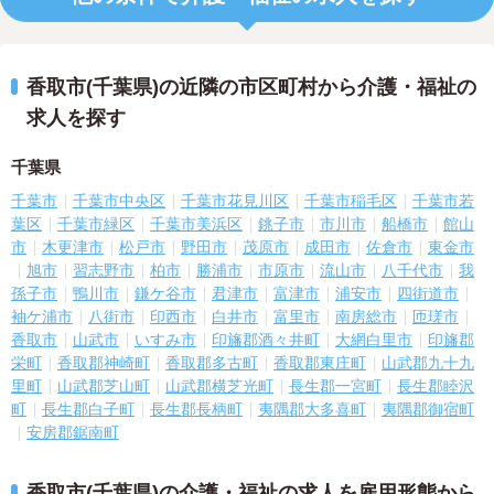
香取市(千葉県)の近隣の市区町村から介護・福祉の
求人を探す
千葉県
千葉市
千葉市中央区
千葉市花見川区
千葉市稲毛区
千葉市若
葉区
千葉市緑区
千葉市美浜区
銚子市
市川市
船橋市
館山
市
木更津市
松戸市
野田市
茂原市
成田市
佐倉市
東金市
旭市
習志野市
柏市
勝浦市
市原市
流山市
八千代市
我
孫子市
鴨川市
鎌ケ谷市
君津市
富津市
浦安市
四街道市
袖ケ浦市
八街市
印西市
白井市
富里市
南房総市
匝瑳市
香取市
山武市
いすみ市
印旛郡酒々井町
大網白里市
印旛郡
栄町
香取郡神崎町
香取郡多古町
香取郡東庄町
山武郡九十九
里町
山武郡芝山町
山武郡横芝光町
長生郡一宮町
長生郡睦沢
町
長生郡白子町
長生郡長柄町
夷隅郡大多喜町
夷隅郡御宿町
安房郡鋸南町
香取市(千葉県)の介護・福祉の求人を雇用形態から