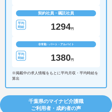
配置や夜間複数名体制が敷かれているため、業務に
追われることなくご利用者様のペースに合わせたサ
ポートが可能です。施設も専用設計で働きやすく、
契約社員・嘱託社員
ご自身の理想とする福祉を実践できる環境が整って
います。
1294
円
非常勤・パート・アルバイト
1380
円
※掲載中の求人情報をもとに平均月収・平均時給を
算出
千葉県のマイナビ介護職
ご利用者・成約者の声