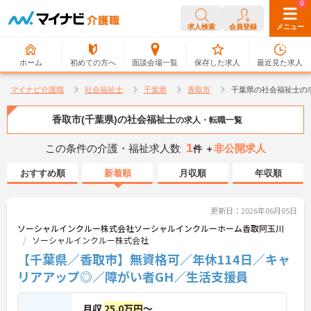
0
0
求人検索
会員登録
メニュー
ホーム
初めての方へ
面談会場一覧
保存した求人
最近見た求人
マイナビ介護職
社会福祉士
千葉県
香取市
千葉県の社会福祉士の
香取市(千葉県)の社会福祉士
の求人・転職一覧
1
この条件の介護・福祉求人数
非公開求人
件 ＋
おすすめ順
新着順
月収順
年収順
更新日：2026年06月05日
ソーシャルインクルー株式会社ソーシャルインクルーホーム香取阿玉川
ソーシャルインクルー株式会社
【千葉県／香取市】無資格可／年休114日／キャ
リアアップ◎／障がい者GH／生活支援員
月収
25.0万円
～