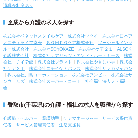
退職金制度あり
企業から介護の求人を探す
株式会社ベネッセスタイルケア
株式会社ツクイ
株式会社日本ア
メニティライフ協会
ＳＯＭＰＯケア株式会社
ソーシャルインク
ルー株式会社
株式会社SOYOKAZE
株式会社ケア２１
ALSOK
介護株式会社
株式会社ケアリッツ・アンド・パートナーズ
株式
会社ニチイ学館
株式会社ソラスト
株式会社やさしい手
株式会
社ケア２１
株式会社ニチイケアパレス
株式会社サンガジャパン
株式会社川島コーポレーション
株式会社アンビス
株式会社サ
ンウェルズ
株式会社スーパー・コート
社会福祉法人ノテ福祉
会
香取市(千葉県)の介護・福祉の求人を職種から探す
介護職・ヘルパー
看護助手
ケアマネージャー
サービス提供責
任者
サービス管理責任者
生活支援員