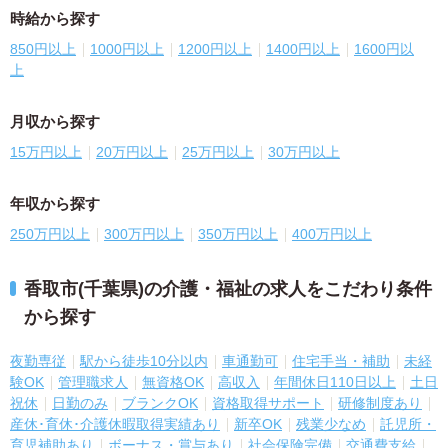
時給から探す
850円以上
1000円以上
1200円以上
1400円以上
1600円以
上
月収から探す
15万円以上
20万円以上
25万円以上
30万円以上
年収から探す
250万円以上
300万円以上
350万円以上
400万円以上
香取市(千葉県)の介護・福祉の求人をこだわり条件
から探す
夜勤専従
駅から徒歩10分以内
車通勤可
住宅手当・補助
未経
験OK
管理職求人
無資格OK
高収入
年間休日110日以上
土日
祝休
日勤のみ
ブランクOK
資格取得サポート
研修制度あり
産休･育休･介護休暇取得実績あり
新卒OK
残業少なめ
託児所・
育児補助あり
ボーナス・賞与あり
社会保険完備
交通費支給