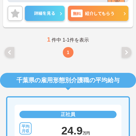
前産後・育児休暇制度もあり、子育て中の方も多数
活躍中で、ワークライフバランスを大切にしながら
働ける環境が整っています。研修制度や外部勉強会
詳細を見る
無料
紹介してもらう
の受講支援もあり、スキルアップもしっかりサポー
ト。将来的には管理者やエリアマネージャーへのキ
ャリアアップも目指せます。20代から60代まで幅広
い年代のスタッフが活躍しており、和やかな雰囲気
の職場です。介護経験を活かしたい方、福祉の資格
1
件中 1-1件を表示
をお持ちの方、安定した法人でキャリアを築きたい
方におすすめです。
1
★おすすめPOINT★
・生活支援員からスタートし、サービス管理責任者
やエリアマネージャーへと続く明確なステップアッ
プの道筋が用意されています。急成長中の企業であ
千葉県の雇用形態別介護職の平均給与
るためポストも豊富にあり、専門性を高めながらマ
ネジメント職への挑戦も視野に入れていただけま
す。
・年間休日114日、残業月平均10時間程度という就
業環境に加え、産前産後休暇や育児休暇制度がしっ
かりと整備されています。オンとオフの切り替えを
正社員
明確にし、心身ともに充実した状態で長くご活躍い
ただけます。
・グループホーム一棟あたりの入居者様20名定員を
24.9
常時2～4名のスタッフで支援、国基準を上回る人員
万円