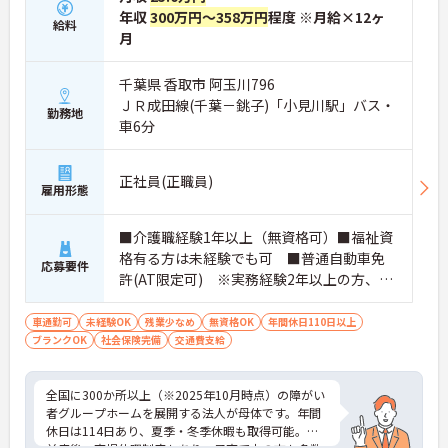
年収
300万円～358万円
程度 ※月給×12ヶ
給料
月
千葉県 香取市 阿玉川796
ＪＲ成田線(千葉－銚子)「小見川駅」バス・
勤務地
車6分
正社員(正職員)
雇用形態
■介護職経験1年以上（無資格可）■福祉資
格有る方は未経験でも可 ■普通自動車免
応募要件
許(AT限定可) ※実務経験2年以上の方、障
がい者福祉に関する経験をお持ちの方大歓
迎
車通勤可
未経験OK
残業少なめ
無資格OK
年間休日110日以上
ブランクOK
社会保険完備
交通費支給
全国に300か所以上（※2025年10月時点）の障がい
者グループホームを展開する法人が母体です。年間
休日は114日あり、夏季・冬季休暇も取得可能。産