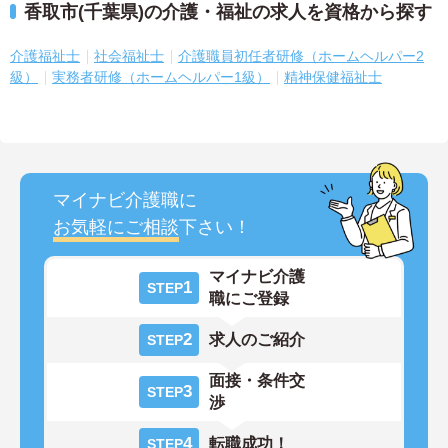
香取市(千葉県)の介護・福祉の求人を資格から探す
介護福祉士
社会福祉士
介護職員初任者研修（ホームヘルパー2
級）
実務者研修（ホームヘルパー1級）
精神保健福祉士
マイナビ介護職に
お気軽にご相談
下さい！
マイナビ介護
1
STEP
職にご登録
2
求人のご紹介
STEP
面接・条件交
3
STEP
渉
4
転職成功！
STEP